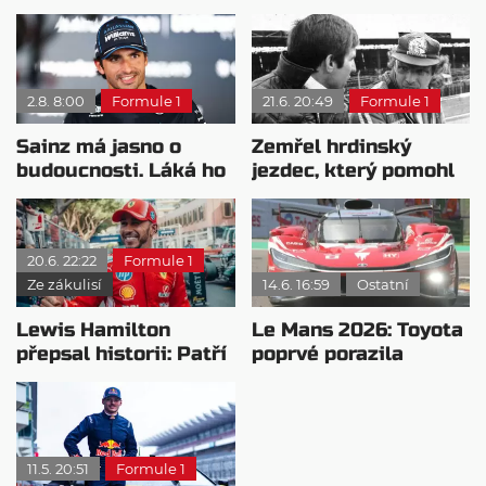
2.8. 8:00
Formule 1
21.6. 20:49
Formule 1
Sainz má jasno o
Zemřel hrdinský
budoucnosti. Láká ho
jezdec, který pomohl
jiná závodní kategorie
zachránit Nikiho
Laudu
20.6. 22:22
Formule 1
Ze zákulisí
14.6. 16:59
Ostatní
Lewis Hamilton
Le Mans 2026: Toyota
přepsal historii: Patří
poprvé porazila
mezi nejstarší vítěze
vážnou konkurenci
formule 1
11.5. 20:51
Formule 1