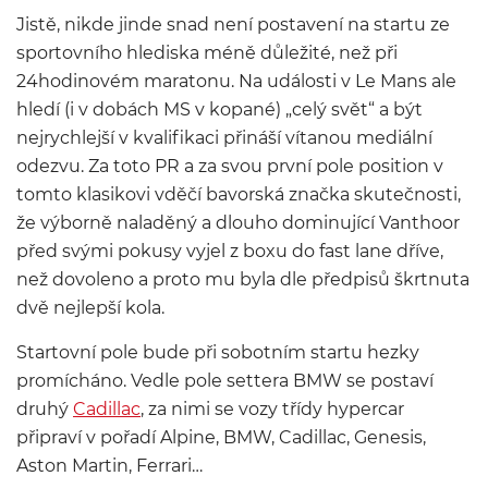
Jistě, nikde jinde snad není postavení na startu ze
sportovního hlediska méně důležité, než při
24hodinovém maratonu. Na události v Le Mans ale
hledí (i v dobách MS v kopané) „celý svět“ a být
nejrychlejší v kvalifikaci přináší vítanou mediální
odezvu. Za toto PR a za svou první pole position v
tomto klasikovi vděčí bavorská značka skutečnosti,
že výborně naladěný a dlouho dominující Vanthoor
před svými pokusy vyjel z boxu do fast lane dříve,
než dovoleno a proto mu byla dle předpisů škrtnuta
dvě nejlepší kola.
Startovní pole bude při sobotním startu hezky
promícháno. Vedle pole settera BMW se postaví
druhý
Cadillac
, za nimi se vozy třídy hypercar
připraví v pořadí Alpine, BMW, Cadillac, Genesis,
Aston Martin, Ferrari…