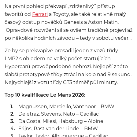
Na první pohled překvapí „zdrženlivý“ přístup
favoritů od
Ferrari
a Toyoty, ale také relativně malý
časový odstup nováčků Genesis a Aston Matin.
Opravdové rozvržení sil se ovšem tradičně projeví až
po několika hodiních závodu – tedy v sobotu večer…
Že by se překvapivě prosadil jeden z vozů třídy
LMP2 s ohledem na velký počet startujících
Hypercarů pravděpodobně nehrozí. Nejlepší z této
slabší prototypové třídy ztrácí na kolo nad 9 sekund.
Nejrychlejší z vozů třídy GT3 téměř půl minuty.
Top 10 kvalifikace Le Mans 2026:
Magnussen, Marciello, Vanthoor – BMW
Deletraz, Stevens, Nato – Cadillac
Da Costa, Milesi, Habsburg – Alpine
Frijns, Rast van der Linde – BMW
Taylor, Taylor, Albuquerque – Cadillac