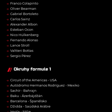
→
Franco Colapinto
→
Oliver Bearman
→
Gabriel Bortoleto
→
Carlos Sainz
→
Alexander Albon
→
Esteban Ocon
→
Nico Hülkenberg
→
Fernando Alonso
→
Lance Stroll
→
Valtteri Bottas
→
Sergio Pérez
Okruhy formule 1
→
Circuit of the Americas - USA
→
Autódromo Hermanos Rodríguez - Mexiko
→
Sachír - Bahrajn
→
Baku - Ázerbájdžán
→
Barcelona - Španělsko
→
Džidda - Saúdská Arábie
→
Imola - Itálie