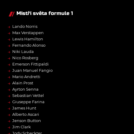
Mistři světa formule 1
→
Lando Norris
→
Max Verstappen
→
Lewis Hamilton
→
Fernando Alonso
→
Niki Lauda
→
Nico Rosberg
→
Emerson Fittipaldi
→
Juan Manuel Fangio
→
Mario Andretti
→
Alain Prost
→
Ayrton Senna
→
Sebastian Vettel
→
Giuseppe Farina
→
James Hunt
→
Alberto Ascari
→
Jenson Button
→
Jim Clark
→
Jody Scheckter