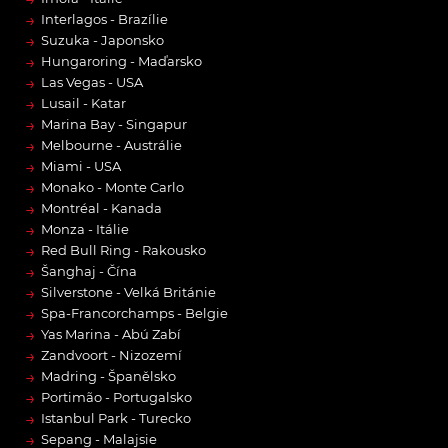
→
Interlagos - Brazílie
→
Suzuka - Japonsko
→
Hungaroring - Maďarsko
→
Las Vegas - USA
→
Lusail - Katar
→
Marina Bay - Singapur
→
Melbourne - Austrálie
→
Miami - USA
→
Monako - Monte Carlo
→
Montréal - Kanada
→
Monza - Itálie
→
Red Bull Ring - Rakousko
→
Šanghaj - Čína
→
Silverstone - Velká Británie
→
Spa-Francorchamps - Belgie
→
Yas Marina - Abú Zabí
→
Zandvoort - Nizozemí
→
Madring - Španělsko
→
Portimão - Portugalsko
→
Istanbul Park - Turecko
→
Sepang - Malajsie