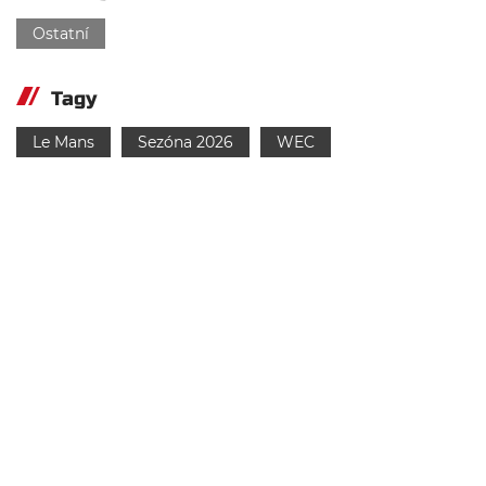
Ostatní
Tagy
Le Mans
Sezóna 2026
WEC