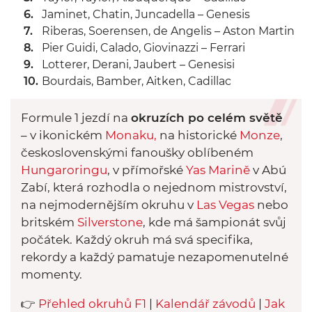
Jaminet, Chatin, Juncadella – Genesis
Riberas, Soerensen, de Angelis – Aston Martin
Pier Guidi, Calado, Giovinazzi – Ferrari
Lotterer, Derani, Jaubert – Genesisi
Bourdais, Bamber, Aitken, Cadillac
Formule 1 jezdí na
okruzích po celém světě
– v ikonickém
Monak
u,
na historické
Monze
,
československými fanoušky oblíbeném
Hungaroringu
, v přímořské
Yas Marině
v Abú
Zabí, která rozhodla o nejednom mistrovství,
na nejmodernějším okruhu v
Las Vegas
nebo
britském
Silverstone
, kde má šampionát svůj
počátek. Každý okruh má svá specifika,
rekordy a každý pamatuje nezapomenutelné
momenty.
👉
Přehled okruhů F1
|
Kalendář závodů
|
Jak