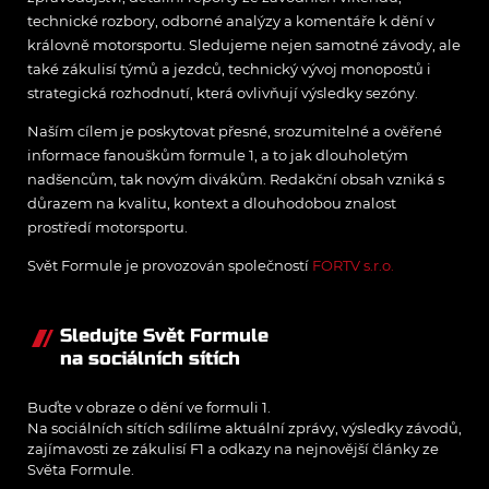
technické rozbory, odborné analýzy a komentáře k dění v
královně motorsportu. Sledujeme nejen samotné závody, ale
také zákulisí týmů a jezdců, technický vývoj monopostů i
strategická rozhodnutí, která ovlivňují výsledky sezóny.
Naším cílem je poskytovat přesné, srozumitelné a ověřené
informace fanouškům formule 1, a to jak dlouholetým
nadšencům, tak novým divákům. Redakční obsah vzniká s
důrazem na kvalitu, kontext a dlouhodobou znalost
prostředí motorsportu.
Svět Formule je provozován společností
FORTV s.r.o.
Sledujte Svět Formule
na sociálních sítích
Buďte v obraze o dění ve formuli 1.
Na sociálních sítích sdílíme aktuální zprávy, výsledky závodů,
zajímavosti ze zákulisí F1 a odkazy na nejnovější články ze
Světa Formule.