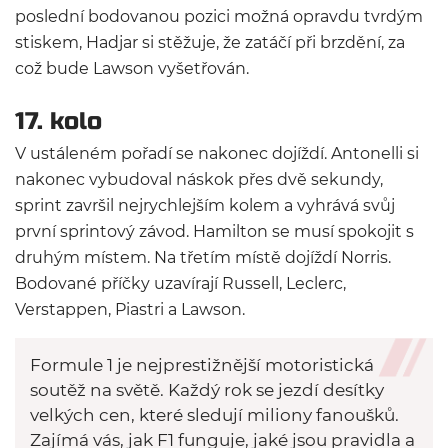
poslední bodovanou pozici možná opravdu tvrdým
stiskem, Hadjar si stěžuje, že zatáčí při brzdění, za
což bude Lawson vyšetřován.
17. kolo
V ustáleném pořadí se nakonec dojíždí. Antonelli si
nakonec vybudoval náskok přes dvě sekundy,
sprint završil nejrychlejším kolem a vyhrává svůj
první sprintový závod. Hamilton se musí spokojit s
druhým místem. Na třetím místě dojíždí Norris.
Bodované příčky uzavírají Russell, Leclerc,
Verstappen, Piastri a Lawson.
Formule 1 je nejprestižnější motoristická
soutěž na světě. Každý rok se jezdí desítky
velkých cen, které sledují miliony fanoušků.
Zajímá vás, jak F1 funguje, jaké jsou pravidla a