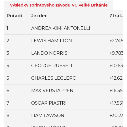
Výsledky sprintového závodu VC Velké Británie
Pořadí
Jezdec
Ztráta
1
ANDREA KIMI ANTONELLI
2
LEWIS HAMILTON
+2.745
3
LANDO NORRIS
+9.783
4
GEORGE RUSSELL
+10.639
5
CHARLES LECLERC
+12.620
6
MAX VERSTAPPEN
+16.550
7
OSCAR PIASTRI
+17.551
8
LIAM LAWSON
+30.233