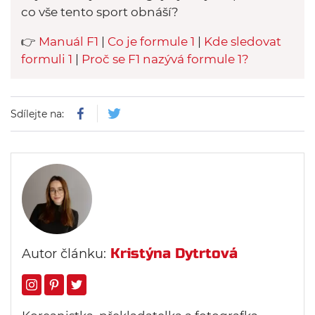
co vše tento sport obnáší?
👉
Manuál F1
|
Co je formule 1
|
Kde sledovat
formuli 1
|
Proč se F1 nazývá formule 1?
Sdílejte na:
Kristýna Dytrtová
Autor článku: