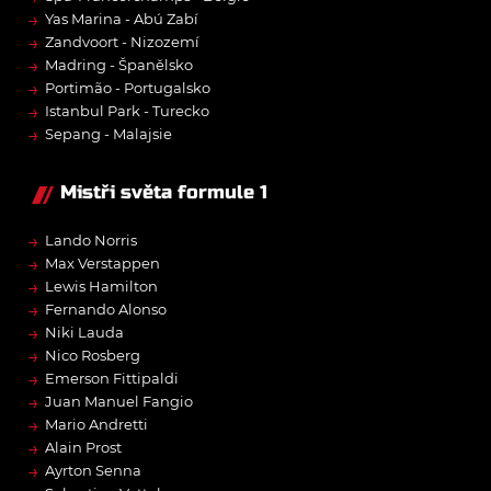
→
Yas Marina - Abú Zabí
→
Zandvoort - Nizozemí
→
Madring - Španělsko
→
Portimão - Portugalsko
→
Istanbul Park - Turecko
→
Sepang - Malajsie
Mistři světa formule 1
→
Lando Norris
→
Max Verstappen
→
Lewis Hamilton
→
Fernando Alonso
→
Niki Lauda
→
Nico Rosberg
→
Emerson Fittipaldi
→
Juan Manuel Fangio
→
Mario Andretti
→
Alain Prost
→
Ayrton Senna