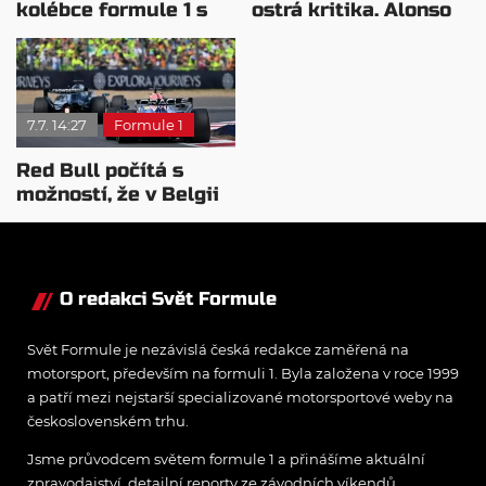
kolébce formule 1 s
ostrá kritika. Alonso
překvapením
se opřel do současné
F1
7.7. 14:27
Formule 1
Red Bull počítá s
možností, že v Belgii
nenasadí Macarenu
O redakci Svět Formule
Svět Formule je nezávislá česká redakce zaměřená na
motorsport, především na formuli 1. Byla založena v roce 1999
a patří mezi nejstarší specializované motorsportové weby na
československém trhu.
Jsme průvodcem světem formule 1 a přinášíme aktuální
zpravodajství, detailní reporty ze závodních víkendů,