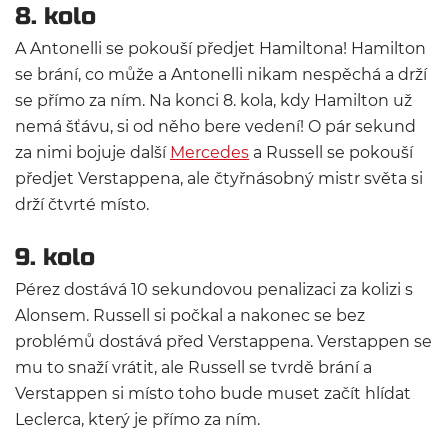
8. kolo
A Antonelli se pokouší předjet Hamiltona! Hamilton
se brání, co může a Antonelli nikam nespěchá a drží
se přímo za ním. Na konci 8. kola, kdy Hamilton už
nemá šťávu, si od něho bere vedení! O pár sekund
za nimi bojuje další
Mercedes
a Russell se pokouší
předjet Verstappena, ale čtyřnásobný mistr světa si
drží čtvrté místo.
9. kolo
Pérez dostává 10 sekundovou penalizaci za kolizi s
Alonsem. Russell si počkal a nakonec se bez
problémů dostává před Verstappena. Verstappen se
mu to snaží vrátit, ale Russell se tvrdě brání a
Verstappen si místo toho bude muset začít hlídat
Leclerca, který je přímo za ním.