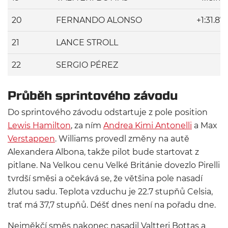
20
FERNANDO ALONSO
+1:31.87
21
LANCE STROLL
22
SERGIO PÉREZ
Průběh sprintového závodu
Do sprintového závodu odstartuje z pole position
Lewis Hamilton
, za ním
Andrea Kimi Antonelli
a Max
Verstappen
. Williams provedl změny na autě
Alexandera Albona, takže pilot bude startovat z
pitlane. Na Velkou cenu Velké Británie dovezlo Pirelli
tvrdší směsi a očekává se, že většina pole nasadí
žlutou sadu. Teplota vzduchu je 22.7 stupňů Celsia,
trať má 37,7 stupňů. Déšť dnes není na pořadu dne.
Nejměkčí směs nakonec nasadil Valtteri Bottas a