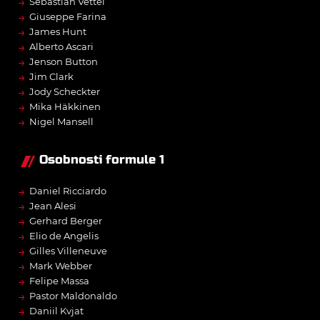
→
Sebastian Vettel
→
Giuseppe Farina
→
James Hunt
→
Alberto Ascari
→
Jenson Button
→
Jim Clark
→
Jody Scheckter
→
Mika Häkkinen
→
Nigel Mansell
Osobnosti formule 1
→
Daniel Ricciardo
→
Jean Alesi
→
Gerhard Berger
→
Elio de Angelis
→
Gilles Villeneuve
→
Mark Webber
→
Felipe Massa
→
Pastor Maldonaldo
→
Daniil Kvjat