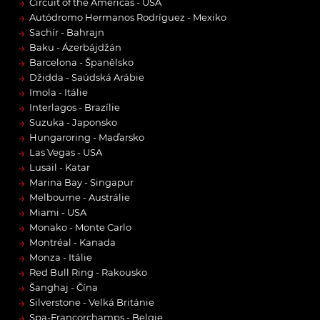
→
Circuit of the Americas - USA
→
Autódromo Hermanos Rodríguez - Mexiko
→
Sachír - Bahrajn
→
Baku - Ázerbájdžán
→
Barcelona - Španělsko
→
Džidda - Saúdská Arábie
→
Imola - Itálie
→
Interlagos - Brazílie
→
Suzuka - Japonsko
→
Hungaroring - Maďarsko
→
Las Vegas - USA
→
Lusail - Katar
→
Marina Bay - Singapur
→
Melbourne - Austrálie
→
Miami - USA
→
Monako - Monte Carlo
→
Montréal - Kanada
→
Monza - Itálie
→
Red Bull Ring - Rakousko
→
Šanghaj - Čína
→
Silverstone - Velká Británie
→
Spa-Francorchamps - Belgie