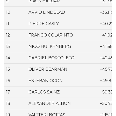
9
ISACK HADJAR
+30.953
10
ARVID LINDBLAD
+35.110
11
PIERRE GASLY
+40.273
12
FRANCO COLAPINTO
+41.026
13
NICO HÜLKENBERG
+41.680
14
GABRIEL BORTOLETO
+42.49
15
OLIVER BEARMAN
+45.784
16
ESTEBAN OCON
+49.810
17
CARLOS SAINZ
+50.379
18
ALEXANDER ALBON
+50.757
19
VALTTERI BOTTAS
+1:15.117