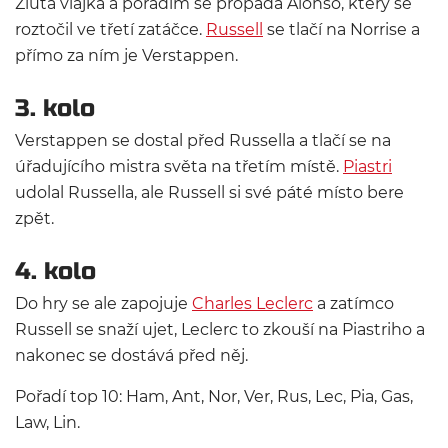
Žlutá vlajka a pořadím se propadá Alonso, který se
roztočil ve třetí zatáčce.
Russell
se tlačí na Norrise a
přímo za ním je Verstappen.
3. kolo
Verstappen se dostal před Russella a tlačí se na
úřadujícího mistra světa na třetím místě.
Piastri
udolal Russella, ale Russell si své páté místo bere
zpět.
4. kolo
Do hry se ale zapojuje
Charles Leclerc
a zatímco
Russell se snaží ujet, Leclerc to zkouší na Piastriho a
nakonec se dostává před něj.
Pořadí top 10: Ham, Ant, Nor, Ver, Rus, Lec, Pia, Gas,
Law, Lin.