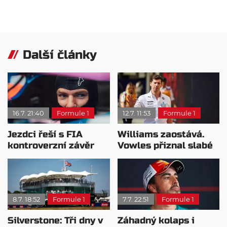
Další články
16.7. 21:40
Formule 1
12.7. 11:53
Formule 1
Jezdci řeší s FIA
Williams zaostává.
kontroverzní závěr
Vowles přiznal slabé
Velké ceny Velké
tempo vývoje
Británie
8.7. 18:52
Formule 1
7.7. 22:51
Formule 1
Silverstone: Tři dny v
Záhadný kolaps i