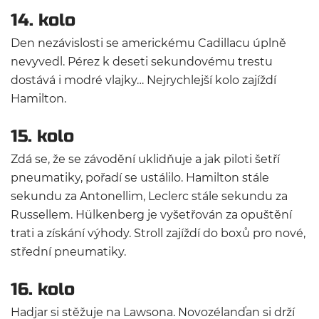
14. kolo
Den nezávislosti se americkému Cadillacu úplně
nevyvedl. Pérez k deseti sekundovému trestu
dostává i modré vlajky… Nejrychlejší kolo zajíždí
Hamilton.
15. kolo
Zdá se, že se závodění uklidňuje a jak piloti šetří
pneumatiky, pořadí se ustálilo. Hamilton stále
sekundu za Antonellim, Leclerc stále sekundu za
Russellem. Hülkenberg je vyšetřován za opuštění
trati a získání výhody. Stroll zajíždí do boxů pro nové,
střední pneumatiky.
16. kolo
Hadjar si stěžuje na Lawsona. Novozélanďan si drží