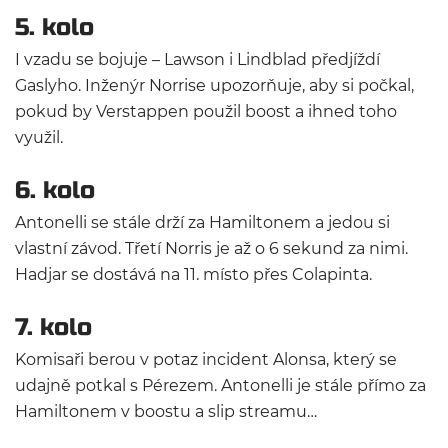
5. kolo
I vzadu se bojuje – Lawson i Lindblad předjíždí
Gaslyho. Inženýr Norrise upozorňuje, aby si počkal,
pokud by Verstappen použil boost a ihned toho
využil.
6. kolo
Antonelli se stále drží za Hamiltonem a jedou si
vlastní závod. Třetí Norris je až o 6 sekund za nimi.
Hadjar se dostává na 11. místo přes Colapinta.
7. kolo
Komisaři berou v potaz incident Alonsa, který se
udajně potkal s Pérezem. Antonelli je stále přímo za
Hamiltonem v boostu a slip streamu…