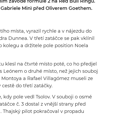
ím závodě formule 2 na Red Bull Ringu.
 Gabriele Minì před Oliverem Goethem.
řetího místa, vyrazil rychle a v nájezdu do
dra Dunnea. V třetí zatáčce se pak vklínil
 kolegu a držitele pole position Noela
klesl na čtvrté místo poté, co ho předjel
 s Leónem o druhé místo, než jejich souboj
án Montoya a Rafael Villagómez museli ze
cestě do třetí zatáčky.
, kdy pole vedl Tsolov. V souboji o osmé
táčce č. 3 dostal z vnější strany před
 Thajský pilot pokračoval v propadu