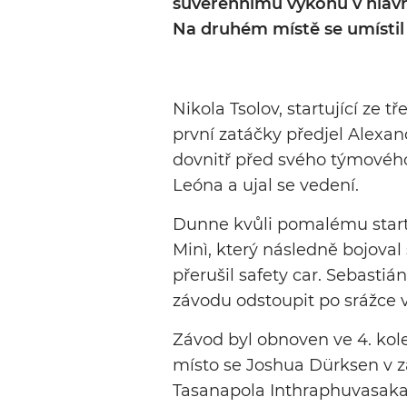
suverénnímu výkonu v hlavn
Na druhém místě se umístil
Nikola Tsolov, startující ze t
první zatáčky předjel Alexan
dovnitř před svého týmového
Leóna a ujal se vedení.
Dunne kvůli pomalému startu 
Minì, který následně bojoval
přerušil safety car. Sebasti
závodu odstoupit po srážce v 
Závod byl obnoven ve 4. kole
místo se Joshua Dürksen v za
Tasanapola Inthraphuvasaka.