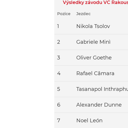
Výsledky závodu VC Rakous
Pozice
Jezdec
1
Nikola Tsolov
2
Gabriele Minì
3
Oliver Goethe
4
Rafael Câmara
5
Tasanapol Inthraph
6
Alexander Dunne
7
Noel León