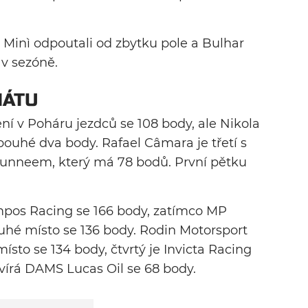
 Minì odpoutali od zbytku pole a Bulhar
 v sezóně.
NÁTU
ení v Poháru jezdců se 108 body, ale Nikola
 pouhé dva body. Rafael Câmara je třetí s
unneem, který má 78 bodů. První pětku
pos Racing se 166 body, zatímco MP
uhé místo se 136 body. Rodin Motorsport
místo se 134 body, čtvrtý je Invicta Racing
vírá DAMS Lucas Oil se 68 body.