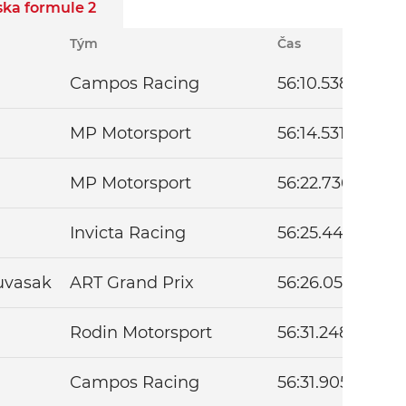
ka formule 2
Tým
Čas
Ztrát
Campos Racing
56:10.538
–
MP Motorsport
56:14.531
+3.9
MP Motorsport
56:22.736
+12.
Invicta Racing
56:25.441
+14.
uvasak
ART Grand Prix
56:26.052
+15.
Rodin Motorsport
56:31.248
+20.
Campos Racing
56:31.905
+21.