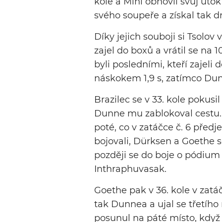
kole a Minì obnovil svůj úto
svého soupeře a získal tak d
Díky jejich souboji si Tsolo
zajel do boxů a vrátil se na 
byli posledními, kteří zajeli
náskokem 1,9 s, zatímco Dun
Brazilec se v 33. kole pokusil 
Dunne mu zablokoval cestu. 
poté, co v zatáčce č. 6 pře
bojovali, Dürksen a Goethe s
později se do boje o pódium 
Inthraphuvasak.
Goethe pak v 36. kole v zatáč
tak Dunnea a ujal se třetího
posunul na páté místo, když