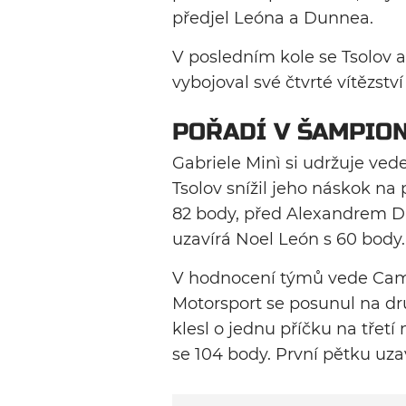
předjel Leóna a Dunnea.
V posledním kole se Tsolov a
vybojoval své čtvrté vítězství
POŘADÍ V ŠAMPIO
Gabriele Minì si udržuje ved
Tsolov snížil jeho náskok na
82 body, před Alexandrem D
uzavírá Noel León s 60 body.
V hodnocení týmů vede Cam
Motorsport se posunul na dr
klesl o jednu příčku na třetí 
se 104 body. První pětku uza