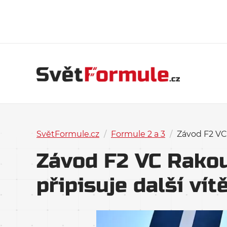
SvětFormule.cz
/
Formule 2 a 3
/
Závod F2 VC 
Závod F2 VC Rakou
připisuje další vít