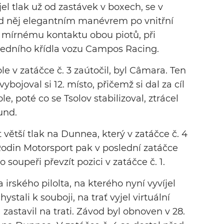
el tlak už od zastávek v boxech, se v
ed něj elegantním manévrem po vnitřní
 k mírnému kontaktu obou piotů, při
ředního křídla vozu Campos Racing.
ole v zatáčce č. 3 zaútočil, byl Câmara. Ten
ybojoval si 12. místo, přičemž si dal za cíl
le, poté co se Tsolov stabilizoval, ztrácel
und.
t větší tlak na Dunnea, který v zatáčce č. 4
Rodin Motorsport pak v poslední zatáčce
o soupeři převzít pozici v zatáčce č. 1.
irského pilolta, na kterého nyní vyvíjel
ystali k souboji, na trať vyjel virtuální
 zastavil na trati. Závod byl obnoven v 28.