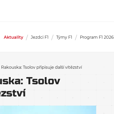
Aktuality
Jezdci F1
Týmy F1
Program F1 2026
Rakouska: Tsolov připisuje další vítězství
ska: Tsolov
ězství