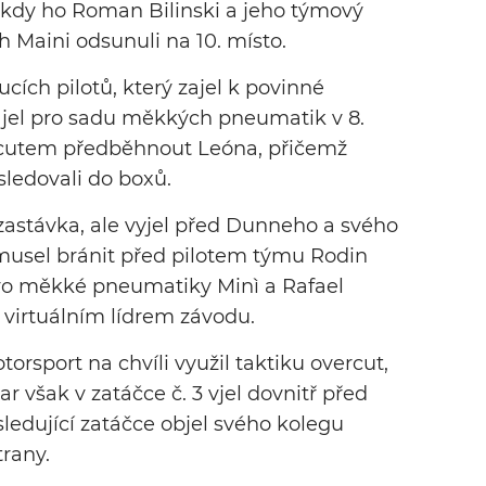
, kdy ho Roman Bilinski a jeho týmový
 Maini odsunuli na 10. místo.
cích pilotů, který zajel k povinné
ajel pro sadu měkkých pneumatik v 8.
ercutem předběhnout Leóna, přičemž
sledovali do boxů.
zastávka, ale vyjel před Dunneho a svého
musel bránit před pilotem týmu Rodin
 pro měkké pneumatiky Minì a Rafael
 virtuálním lídrem závodu.
rsport na chvíli využil taktiku overcut,
ar však v zatáčce č. 3 vjel dovnitř před
ledující zatáčce objel svého kolegu
trany.