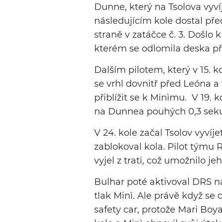
Dunne, který na Tsolova vyvíj
následujícím kole dostal př
straně v zatáčce č. 3. Došlo
kterém se odlomila deska p
Dalším pilotem, který v 15. k
se vrhl dovnitř před Leóna a v
přiblížit se k Minìmu. V 19. ko
na Dunnea pouhých 0,3 sek
V 24. kole začal Tsolov vyvíje
zablokoval kola. Pilot týmu 
vyjel z trati, což umožnilo jeh
Bulhar poté aktivoval DRS na 
tlak Minì. Ale právě když se ch
safety car, protože Mari Boya