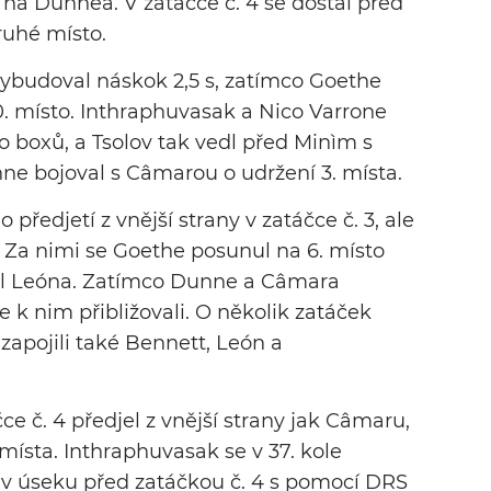
k na Dunnea. V zatáčce č. 4 se dostal před
ruhé místo.
v vybudoval náskok 2,5 s, zatímco Goethe
10. místo. Inthraphuvasak a Nico Varrone
 do boxů, a Tsolov tak vedl před Minìm s
ne bojoval s Câmarou o udržení 3. místa.
o předjetí z vnější strany v zatáčce č. 3, ale
Za nimi se Goethe posunul na 6. místo
djel Leóna. Zatímco Dunne a Câmara
e k nim přibližovali. O několik zatáček
zapojili také Bennett, León a
ce č. 4 předjel z vnější strany jak Câmaru,
 místa. Inthraphuvasak se v 37. kole
 v úseku před zatáčkou č. 4 s pomocí DRS