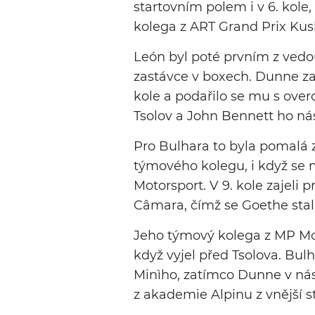
startovním polem i v 6. kole
kolega z ART Grand Prix Kush
León byl poté prvním z vedou
zastávce v boxech. Dunne z
kole a podařilo se mu s ov
Tsolov a John Bennett ho ná
Pro Bulhara to byla pomalá 
týmového kolegu, i když se 
Motorsport. V 9. kole zajeli
Câmara, čímž se Goethe stal
Jeho týmový kolega z MP Moto
když vyjel před Tsolova. Bulh
Minìho, zatímco Dunne v nás
z akademie Alpinu z vnější s