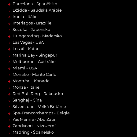
→
Barcelona - Španělsko
→
Džidda - Saúdská Arábie
→
Imola - Itálie
→
Interlagos - Brazílie
→
Suzuka - Japonsko
→
Hungaroring - Maďarsko
→
Las Vegas - USA
→
Lusail - Katar
→
Marina Bay - Singapur
→
Melbourne - Austrálie
→
Miami - USA
→
Monako - Monte Carlo
→
Montréal - Kanada
→
Monza - Itálie
→
Red Bull Ring - Rakousko
→
Šanghaj - Čína
→
Silverstone - Velká Británie
→
Spa-Francorchamps - Belgie
→
Yas Marina - Abú Zabí
→
Zandvoort - Nizozemí
→
Madring - Španělsko