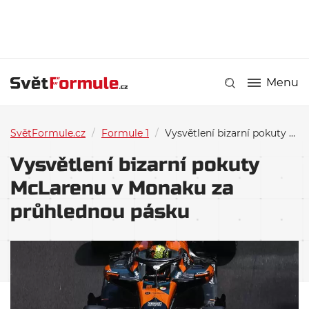
Menu
SvětFormule.cz
/
Formule 1
/
Vysvětlení bizarní pokuty McLarenu v Monaku za průhlednou pásku
Vysvětlení bizarní pokuty
McLarenu v Monaku za
průhlednou pásku