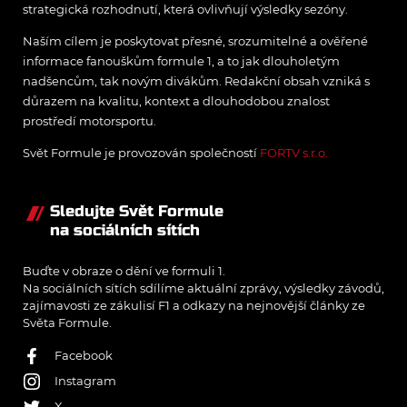
strategická rozhodnutí, která ovlivňují výsledky sezóny.
Naším cílem je poskytovat přesné, srozumitelné a ověřené
informace fanouškům formule 1, a to jak dlouholetým
nadšencům, tak novým divákům. Redakční obsah vzniká s
důrazem na kvalitu, kontext a dlouhodobou znalost
prostředí motorsportu.
Svět Formule je provozován společností
FORTV s.r.o.
Sledujte Svět Formule
na sociálních sítích
Buďte v obraze o dění ve formuli 1.
Na sociálních sítích sdílíme aktuální zprávy, výsledky závodů,
zajímavosti ze zákulisí F1 a odkazy na nejnovější články ze
Světa Formule.
Facebook
Instagram
X