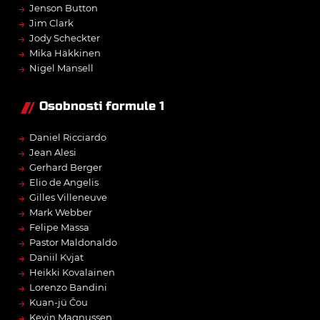
→
Jenson Button
→
Jim Clark
→
Jody Scheckter
→
Mika Häkkinen
→
Nigel Mansell
Osobnosti formule 1
→
Daniel Ricciardo
→
Jean Alesi
→
Gerhard Berger
→
Elio de Angelis
→
Gilles Villeneuve
→
Mark Webber
→
Felipe Massa
→
Pastor Maldonaldo
→
Daniil Kvjat
→
Heikki Kovalainen
→
Lorenzo Bandini
→
Kuan-jü Čou
→
Kevin Magnussen