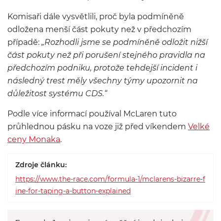
Komisaři dále vysvětlili, proč byla podmíněně
odložena menší část pokuty než v předchozím
případě:
„Rozhodli jsme se podmíněně odložit nižší
část pokuty než při porušení stejného pravidla na
předchozím podniku, protože tehdejší incident i
následný trest měly všechny týmy upozornit na
důležitost systému CDS.“
Podle více informací používal McLaren tuto
průhlednou pásku na voze již před víkendem
Velké
ceny Monaka
.
Zdroje článku:
https://www.the-race.com/formula-1/mclarens-bizarre-f
ine-for-taping-a-button-explained