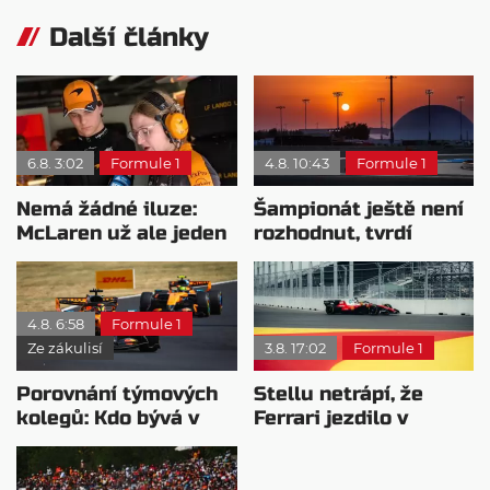
Další články
6.8. 3:02
Formule 1
4.8. 10:43
Formule 1
Nemá žádné iluze:
Šampionát ještě není
McLaren už ale jeden
rozhodnut, tvrdí
návrat ze dna dokázal
Brundle
4.8. 6:58
Formule 1
Ze zákulisí
3.8. 17:02
Formule 1
Porovnání týmových
Stellu netrápí, že
kolegů: Kdo bývá v
Ferrari jezdilo v
sobotu nejrychlejší?
Madridu: Bylo to
staveniště