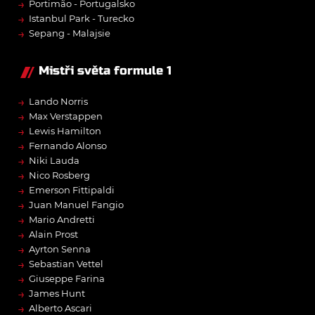
→
Portimão - Portugalsko
→
Istanbul Park - Turecko
→
Sepang - Malajsie
Mistři světa formule 1
→
Lando Norris
→
Max Verstappen
→
Lewis Hamilton
→
Fernando Alonso
→
Niki Lauda
→
Nico Rosberg
→
Emerson Fittipaldi
→
Juan Manuel Fangio
→
Mario Andretti
→
Alain Prost
→
Ayrton Senna
→
Sebastian Vettel
→
Giuseppe Farina
→
James Hunt
→
Alberto Ascari