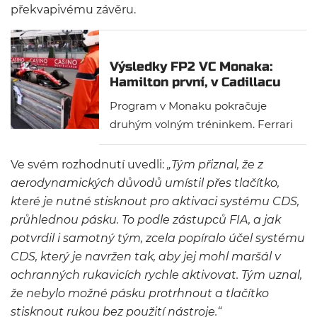
překvapivému závěru.
Výsledky FP2 VC Monaka:
Hamilton první, v Cadillacu
hořela brzda
Program v Monaku pokračuje
druhým volným tréninkem. Ferrari
potvrdilo solidní tempo i ve FP2
ziskem double. Problémy měl však
Ve svém rozhodnutí uvedli:
„Tým přiznal, že z
Lando Norris, který svůj McLaren
aerodynamických důvodů umístil přes tlačítko,
odstavil za tunelem, a v Cadillacu
které je nutné stisknout pro aktivaci systému CDS,
krátce před koncem hořela brzda.
průhlednou pásku.
To podle zástupců FIA, a jak
potvrdil i samotný tým, zcela popíralo účel systému
CDS, který je navržen tak, aby jej mohl maršál v
ochranných rukavicích rychle aktivovat.
Tým uznal,
že nebylo možné pásku protrhnout a tlačítko
stisknout rukou bez použití nástroje.“