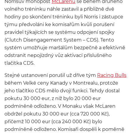
Norrisův monopost
McLarenu
se během druhého
volného tréninku náhle zastavil a přibližně dvě
hodiny po skončení tréninku byli Norris i zástupce
týmu předvoláni ke komisařům kvůli porušení
pravidel týkajících se systému odpojení spojky
(Clutch Disengagement System – CDS). Tento
systém umožňuje maršálům bezpečně a efektivně
odstranit nepojízdný vůz aktivací příslušného
tlačítka CDS.
Stejné ustanovení porušil už dříve tým
Racing Bulls
během Velké ceny Kanady v Montrealu, protože
jeho tlačítko CDS mělo dvojí funkci. Tehdy dostal
pokutu 30 000 eur, z níž bylo 20 000 eur
podmíněně odloženo. V Monaku však McLaren
obdržel pokutu 30 000 eur (cca 720 000 Kč),
přičemž 10 000 eur (cca 240 000 Kč) bylo
podmíněně odloženo. Komisaři dospěli k poměrně