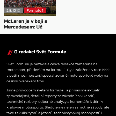
2.8. 15:10
Formule 1
McLaren je v boji s
Mercedesem: Už
pochopili pohonnou
jednotku
O redakci Svět Formule
Svět Formule je nezávislá česká redakce zaměřená na
motorsport, především na formuli 1. Byla založena v roce 1999
a patří mezi nejstarší specializované motorsportové weby na
československém trhu.
Jsme průvodcem světem formule 1 a přinášíme aktuální
zpravodajství, detailní reporty ze závodních víkendů,
technické rozbory, odborné analýzy a komentáře k dění v
královně motorsportu. Sledujeme nejen samotné závody, ale
také zákulisí týmů a jezdců, technický vývoj monopostů i