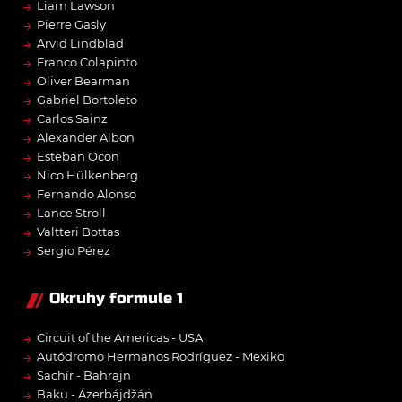
→
Liam Lawson
→
Pierre Gasly
→
Arvid Lindblad
→
Franco Colapinto
→
Oliver Bearman
→
Gabriel Bortoleto
→
Carlos Sainz
→
Alexander Albon
→
Esteban Ocon
→
Nico Hülkenberg
→
Fernando Alonso
→
Lance Stroll
→
Valtteri Bottas
→
Sergio Pérez
Okruhy formule 1
→
Circuit of the Americas - USA
→
Autódromo Hermanos Rodríguez - Mexiko
→
Sachír - Bahrajn
→
Baku - Ázerbájdžán