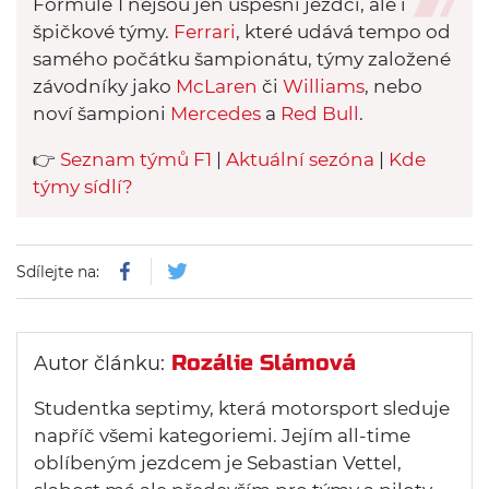
Formule 1 nejsou jen úspěšní jezdci, ale i
špičkové týmy.
Ferrari
, které udává tempo od
samého počátku šampionátu, týmy založené
závodníky jako
McLaren
či
Williams
, nebo
noví šampioni
Mercedes
a
Red Bull
.
👉
Seznam týmů F1
|
Aktuální sezóna
|
Kde
týmy sídlí?
Sdílejte na:
Rozálie Slámová
Autor článku:
Studentka septimy, která motorsport sleduje
napříč všemi kategoriemi. Jejím all-time
oblíbeným jezdcem je Sebastian Vettel,