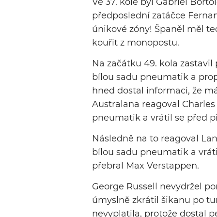
Ve 37. kole byl Gabriel Bortol
předposlední zatáčce Fernan
únikové zóny! Španěl měl te
kouřit z monopostu.
Na začátku 49. kola zastavil
bílou sadu pneumatik a prop
hned dostal informaci, že m
Australana reagoval Charles 
pneumatik a vrátil se před p
Následně na to reagoval Land
bílou sadu pneumatik a vráti
přebral Max Verstappen.
George Russell nevydržel pom
úmyslně zkrátil šikanu po t
nevyplatila, protože dostal p