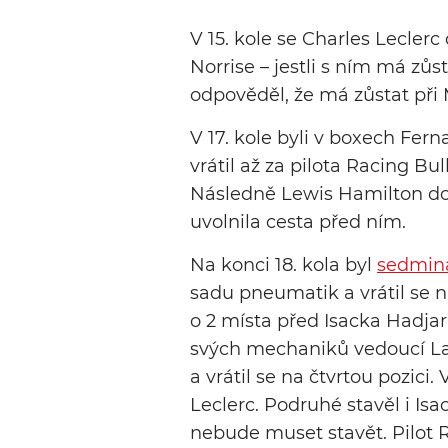
V 15. kole se Charles Leclerc
Norrise – jestli s ním má zů
odpověděl, že má zůstat při
V 17. kole byli v boxech Fer
vrátil až za pilota Racing Bu
Následně Lewis Hamilton dos
uvolnila cesta před ním.
Na konci 18. kola byl
sedmin
sadu pneumatik a vrátil se na
o 2 místa před Isacka Hadjar
svých mechaniků vedoucí La
a vrátil se na čtvrtou pozici
Leclerc. Podruhé stavěl i Isa
nebude muset stavět. Pilot R