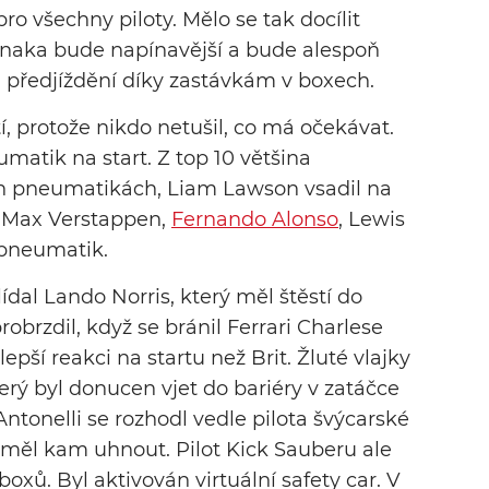
ro všechny piloty. Mělo se tak docílit
onaka bude napínavější a bude alespoň
 předjíždění díky zastávkám v boxech.
í, protože nikdo netušil, co má očekávat.
umatik na start. Z top 10 většina
ch pneumatikách, Liam Lawson vsadil na
 Max Verstappen,
Fernando Alonso
, Lewis
 pneumatik.
ídal Lando Norris, který měl štěstí do
robrzdil, když se bránil Ferrari Charlese
epší reakci na startu než Brit. Žluté vlajky
terý byl donucen vjet do bariéry v zatáčce
tonelli se rozhodl vedle pilota švýcarské
eměl kam uhnout. Pilot Kick Sauberu ale
oxů. Byl aktivován virtuální safety car. V