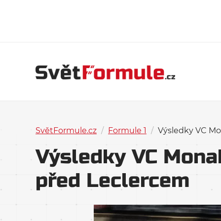
SvětFormule.cz
/
Formule 1
/
Výsledky VC Mon
Výsledky VC Monaka
před Leclercem