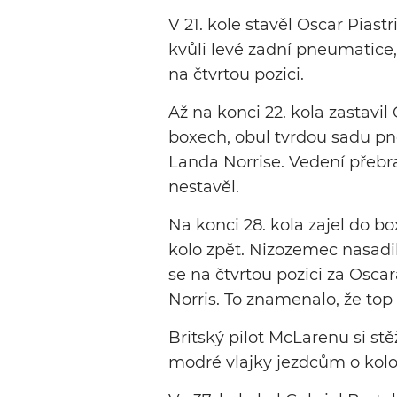
V 21. kole stavěl Oscar Piast
kvůli levé zadní pneumatice
na čtvrtou pozici.
Až na konci 22. kola zastavil
boxech, obul tvrdou sadu pneu
Landa Norrise. Vedení přebr
nestavěl.
Na konci 28. kola zajel do b
kolo zpět. Nizozemec nasadi
se na čtvrtou pozici za Oscar
Norris. To znamenalo, že top
Britský pilot McLarenu si st
modré vlajky jezdcům o kolo