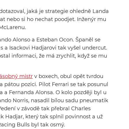
 dotazoval, jaká je strategie ohledně Landa
stat nebo si ho nechat poodjet. Inženýr mu
 McLarenu.
nando Alonso a Esteban Ocon. Španěl se
lls a Isackovi Hadjarovi tak vyšel undercut.
tal informaci, že má zrychlit, když se mu
ásobný mistr
v boxech, obul opět tvrdou
 pátou pozici. Pilot Ferrari se tak posunul
a a Fernanda Alonsa. O kolo později byl u
ndo Norris, nasadil bílou sadu pneumatik
. Vedení v závodě tak přebral Charles
ck Hadjar, který tak splnil povinnost a už
acing Bulls byl tak osmý.