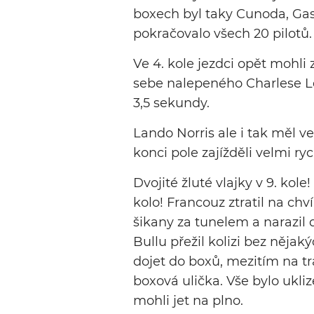
boxech byl taky Cunoda, Gas
pokračovalo všech 20 pilotů.
Ve 4. kole jezdci opět mohli
sebe nalepeného Charlese Lec
3,5 sekundy.
Lando Norris ale i tak měl 
konci pole zajížděli velmi ryc
Dvojité žluté vlajky v 9. kol
kolo! Francouz ztratil na chv
šikany za tunelem a narazil 
Bullu přežil kolizi bez nějak
dojet do boxů, mezitím na t
boxová ulička. Vše bylo ukliz
mohli jet na plno.