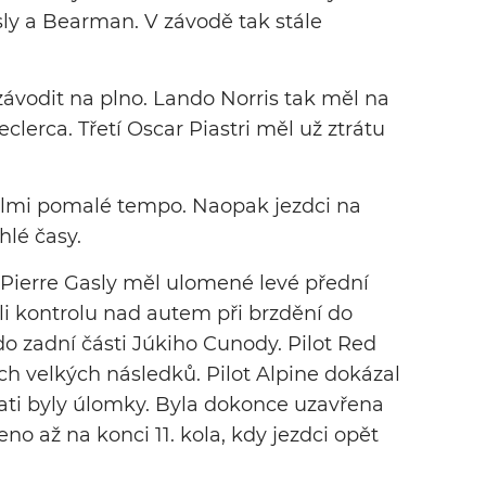
ly a Bearman. V závodě tak stále
 závodit na plno. Lando Norris tak měl na
lerca. Třetí Oscar Piastri měl už ztrátu
velmi pomalé tempo. Naopak jezdci na
hlé časy.
e! Pierre Gasly měl ulomené levé přední
íli kontrolu nad autem při brzdění do
do zadní části Júkiho Cunody. Pilot Red
ých velkých následků. Pilot Alpine dokázal
rati byly úlomky. Byla dokonce uzavřena
eno až na konci 11. kola, kdy jezdci opět