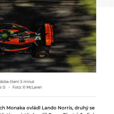
 doba čtení: 5 minut
: 0
Foto: © McLaren
ch Monaka ovládl Lando Norris, druhý se