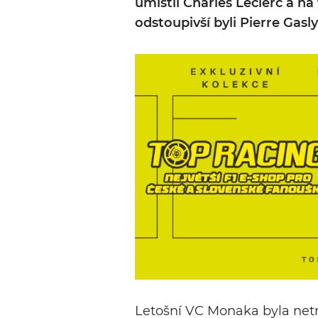
umístil Charles Leclerc a na 
odstoupivší byli Pierre Gasl
Letošní VC Monaka byla netra