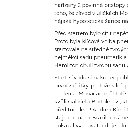
nařízeny 2 povinné pitstopy p
toho, že závod v uličkách M
nějaká hypotetická šance na
Před startem bylo cítit napět
Proto byla klíčová volba pne
startovala na středně tvrdý
nejměkčí sadu pneumatik a
Hamilton obuli tvrdou sadu
Start závodu si nakonec pohl
první začátky, protože silně p
Leclerca. Monačan měl totiž l
kvůli Gabrielu Bortoletovi, k
před tunelem! Andrea Kimi An
stáje nacpat a Brazilec už n
dokázal vycouvat a dojet do b