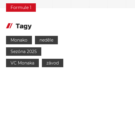
Formule 1
Tagy
Monako
neděle
Sezóna 2025
VC Monaka
závod