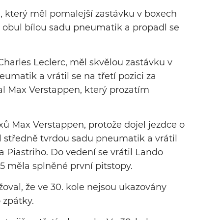
ri, který měl pomalejší zastávku v boxech
, obul bílou sadu pneumatik a propadl se
 Charles Leclerc, měl skvělou zastávku v
matik a vrátil se na třetí pozici za
al Max Verstappen, který prozatím
oxů Max Verstappen, protože dojel jezdce o
l středně tvrdou sadu pneumatik a vrátil
a Piastriho. Do vedení se vrátil Lando
 5 měla splněné první pitstopy.
ěžoval, že ve 30. kole nejsou ukazovány
 zpátky.