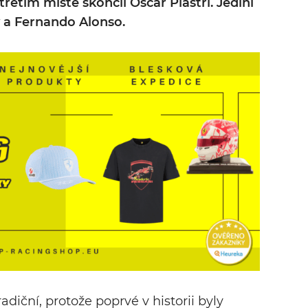
třetím místě skončil Oscar Piastri. Jediní
y a Fernando Alonso.
diční, protože poprvé v historii byly