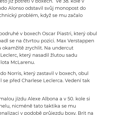
eto již potřetí v boxech. Ve 38. kole v
do Alonso odstavil svůj monopost do
chnický problém, když se mu začalo
 podruhé v boxech Oscar Piastri, který obul
adl se na čtvrtou pozici. Max Verstappen
á okamžitě zrychlit. Na undercut
Leclerc, který nasadil žlutou sadu
ilota McLarenu.
o Norris, který zastavil v boxech, obul
l se před Charlese Leclerca. Vedení tak
alou jízdu Alexe Albona a v 50. kole si
unelu, nicméně tato taktika se mu
enalizaci v podobě průjezdu boxy. Brit na