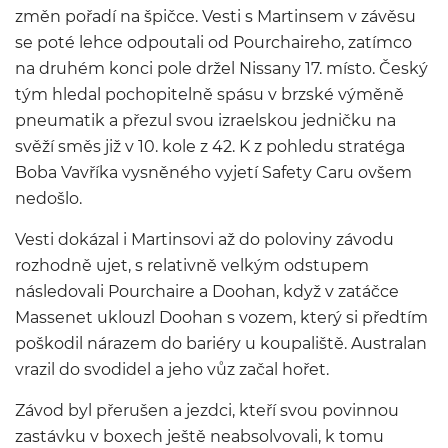
změn pořadí na špičce. Vesti s Martinsem v závěsu
se poté lehce odpoutali od Pourchaireho, zatímco
na druhém konci pole držel Nissany 17. místo. Český
tým hledal pochopitelně spásu v brzské výměně
pneumatik a přezul svou izraelskou jedničku na
svěží směs již v 10. kole z 42. K z pohledu stratéga
Boba Vavříka vysněného vyjetí Safety Caru ovšem
nedošlo.
Vesti dokázal i Martinsovi až do poloviny závodu
rozhodně ujet, s relativně velkým odstupem
následovali Pourchaire a Doohan, když v zatáčce
Massenet uklouzl Doohan s vozem, který si předtím
poškodil nárazem do bariéry u koupaliště. Australan
vrazil do svodidel a jeho vůz začal hořet.
Závod byl přerušen a jezdci, kteří svou povinnou
zastávku v boxech ještě neabsolvovali, k tomu