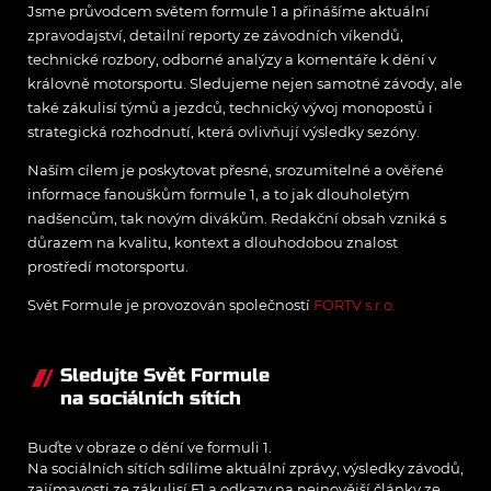
Jsme průvodcem světem formule 1 a přinášíme aktuální
zpravodajství, detailní reporty ze závodních víkendů,
technické rozbory, odborné analýzy a komentáře k dění v
královně motorsportu. Sledujeme nejen samotné závody, ale
také zákulisí týmů a jezdců, technický vývoj monopostů i
strategická rozhodnutí, která ovlivňují výsledky sezóny.
Naším cílem je poskytovat přesné, srozumitelné a ověřené
informace fanouškům formule 1, a to jak dlouholetým
nadšencům, tak novým divákům. Redakční obsah vzniká s
důrazem na kvalitu, kontext a dlouhodobou znalost
prostředí motorsportu.
Svět Formule je provozován společností
FORTV s.r.o.
Sledujte Svět Formule
na sociálních sítích
Buďte v obraze o dění ve formuli 1.
Na sociálních sítích sdílíme aktuální zprávy, výsledky závodů,
zajímavosti ze zákulisí F1 a odkazy na nejnovější články ze