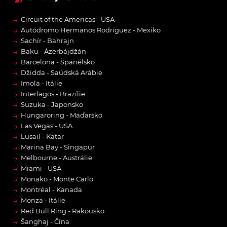
→
Circuit of the Americas - USA
→
Autódromo Hermanos Rodríguez - Mexiko
→
Sachír - Bahrajn
→
Baku - Ázerbájdžán
→
Barcelona - Španělsko
→
Džidda - Saúdská Arábie
→
Imola - Itálie
→
Interlagos - Brazílie
→
Suzuka - Japonsko
→
Hungaroring - Maďarsko
→
Las Vegas - USA
→
Lusail - Katar
→
Marina Bay - Singapur
→
Melbourne - Austrálie
→
Miami - USA
→
Monako - Monte Carlo
→
Montréal - Kanada
→
Monza - Itálie
→
Red Bull Ring - Rakousko
→
Šanghaj - Čína