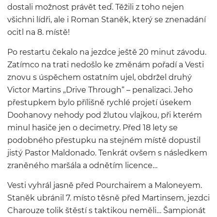
dostali možnost právět teď. Těžili z toho nejen
všichni lídři, ale i Roman Staněk, který se znenadání
ocitl na 8. místě!
Po restartu čekalo na jezdce ještě 20 minut závodu.
Zatímco na trati nedošlo ke změnám pořadí a Vesti
znovu s úspěchem ostatním ujel, obdržel druhý
Victor Martins „Drive Through“ – penalizaci. Jeho
přestupkem bylo přílišně rychlé projetí úsekem
Doohanovy nehody pod žlutou vlajkou, při kterém
minul hasiče jen o decimetry. Před 18 lety se
podobného přestupku na stejném místě dopustil
jistý Pastor Maldonado. Tenkrát ovšem s následkem
zraněného maršála a odnětím licence…
Vesti vyhrál jasně před Pourchairem a Maloneyem.
Staněk ubránil 7. místo těsně před Martinsem, jezdci
Charouze tolik štěstí s taktikou neměli… Šampionát