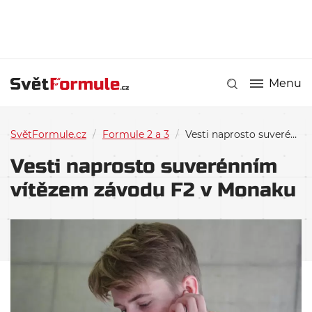
Menu
SvětFormule.cz
/
Formule 2 a 3
/
Vesti naprosto suverénním vítězem závodu F2 v Monaku
Vesti naprosto suverénním
vítězem závodu F2 v Monaku