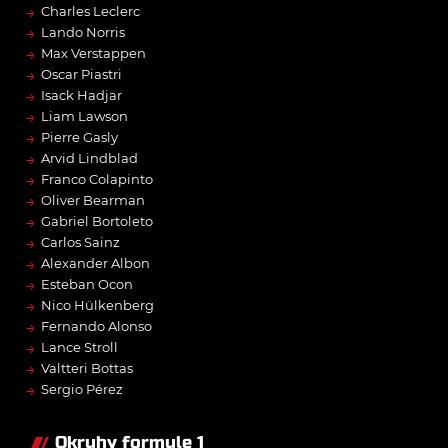
→
Charles Leclerc
→
Lando Norris
→
Max Verstappen
→
Oscar Piastri
→
Isack Hadjar
→
Liam Lawson
→
Pierre Gasly
→
Arvid Lindblad
→
Franco Colapinto
→
Oliver Bearman
→
Gabriel Bortoleto
→
Carlos Sainz
→
Alexander Albon
→
Esteban Ocon
→
Nico Hülkenberg
→
Fernando Alonso
→
Lance Stroll
→
Valtteri Bottas
→
Sergio Pérez
Okruhy formule 1