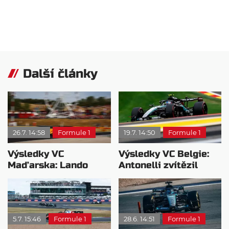
Další články
26.7. 14:58
Formule 1
19.7. 14:50
Formule 1
Výsledky VC
Výsledky VC Belgie:
Maďarska: Lando
Antonelli zvítězil
Norris si podmanil
těsně před Leclercem,
Hungaroring!
Russell bez bodů
5.7. 15:46
Formule 1
28.6. 14:51
Formule 1