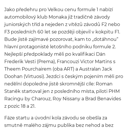
Jako předehru pro Velkou cenu formule 1 nabízí
automobilový klub Monaka již tradičně závody
juniorských tříd a nejeden z vítězů závodů F2 nebo
F3 posledních 60 let se později objevil v kokpitu F1.
Bude jistě zajímavé pozorovat, kam to „dotáhnou“
hlavní protagonisté letošního podniku formule 2.
Nejlepší předpoklady měli po kvalifikaci Dán
Frederik Vesti (Prema), Francouzi Victor Martins s
Theem Pourchairem (oba ART) a Australan Jack
Doohan (Virtuosi). Jezdci s českým pojením měli pro
nedělní dopoledne jistě skromnější cíle: Roman
Staněk startoval jen z posledního místa, piloti PHM
Racingu by Charouz, Roy Nissany a Brad Benavides
z pozic 18 a 21.
Fáze startu a úvodní kola závodu se obešla za
smutně malého zájmu publika bez nehod a bez