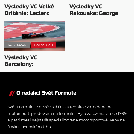
Výsledky VC Velké
Výsledky VC
Británie: Leclerc
Rakouska: George
zvítězil! Antonelli měl
Russell ovládl Red
technický problém
Bull Ring
14.6. 14:47
Formule 1
Výsledky VC
Barcelony:
Hamiltonova první
výhra za Ferrari
O redakci Svět Formule
Svět Formule je nezávislá česká redakce zaměřená na
motorsport, především na formuli 1. Byla založena v roce 1999
a patří mezi nejstarší specializované motorsportové weby na
československém trhu.