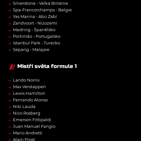
→
Silverstone - Velká Británie
→
Spa-Francorchamps - Belgie
→
Yas Marina - Abú Zabí
→
Zandvoort - Nizozemí
→
Madring - Španělsko
→
Portimão - Portugalsko
→
Istanbul Park - Turecko
→
Sepang - Malajsie
Mistři světa formule 1
→
Lando Norris
→
Max Verstappen
→
Lewis Hamilton
→
Fernando Alonso
→
Niki Lauda
→
Nico Rosberg
→
Emerson Fittipaldi
→
Juan Manuel Fangio
→
Mario Andretti
→
Alain Prost