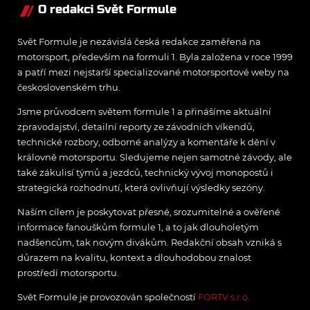
O redakci Svět Formule
Svět Formule je nezávislá česká redakce zaměřená na
motorsport, především na formuli 1. Byla založena v roce 1999
a patří mezi nejstarší specializované motorsportové weby na
československém trhu.
Jsme průvodcem světem formule 1 a přinášíme aktuální
zpravodajství, detailní reporty ze závodních víkendů,
technické rozbory, odborné analýzy a komentáře k dění v
královně motorsportu. Sledujeme nejen samotné závody, ale
také zákulisí týmů a jezdců, technický vývoj monopostů i
strategická rozhodnutí, která ovlivňují výsledky sezóny.
Naším cílem je poskytovat přesné, srozumitelné a ověřené
informace fanouškům formule 1, a to jak dlouholetým
nadšencům, tak novým divákům. Redakční obsah vzniká s
důrazem na kvalitu, kontext a dlouhodobou znalost
prostředí motorsportu.
Svět Formule je provozován společností
FORTV s.r.o.