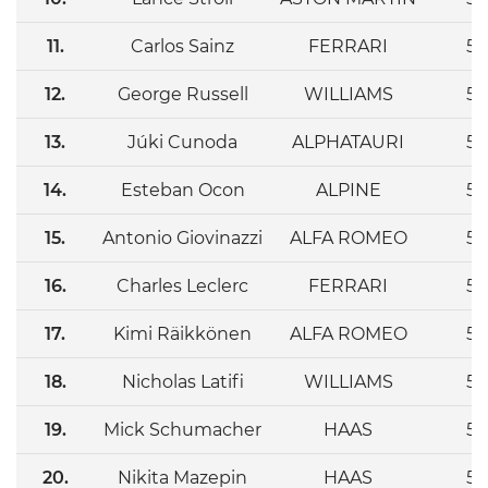
11.
Carlos Sainz
FERRARI
53
12.
George Russell
WILLIAMS
52
13.
Júki Cunoda
ALPHATAURI
52
14.
Esteban Ocon
ALPINE
52
15.
Antonio Giovinazzi
ALFA ROMEO
52
16.
Charles Leclerc
FERRARI
52
17.
Kimi Räikkönen
ALFA ROMEO
52
18.
Nicholas Latifi
WILLIAMS
52
19.
Mick Schumacher
HAAS
52
20.
Nikita Mazepin
HAAS
52