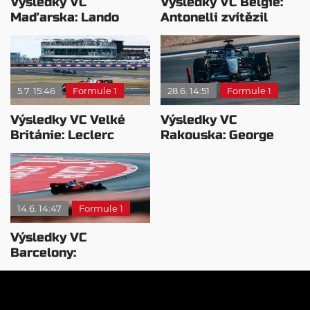
Výsledky VC
Výsledky VC Belgie:
Maďarska: Lando
Antonelli zvítězil
Norris si podmanil
těsně před Leclercem,
Hungaroring!
Russell bez bodů
5.7. 15:46
Formule 1
28.6. 14:51
Formule 1
Výsledky VC Velké
Výsledky VC
Británie: Leclerc
Rakouska: George
zvítězil! Antonelli měl
Russell ovládl Red
technický problém
Bull Ring
14.6. 14:47
Formule 1
Výsledky VC
Barcelony:
Hamiltonova první
výhra za Ferrari