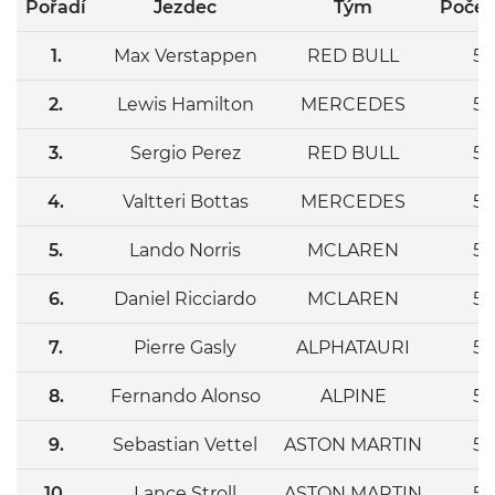
Pořadí
Jezdec
Tým
Počet
1.
Max Verstappen
RED BULL
53
2.
Lewis Hamilton
MERCEDES
53
3.
Sergio Perez
RED BULL
53
4.
Valtteri Bottas
MERCEDES
53
5.
Lando Norris
MCLAREN
53
6.
Daniel Ricciardo
MCLAREN
53
7.
Pierre Gasly
ALPHATAURI
53
8.
Fernando Alonso
ALPINE
53
9.
Sebastian Vettel
ASTON MARTIN
53
10.
Lance Stroll
ASTON MARTIN
53