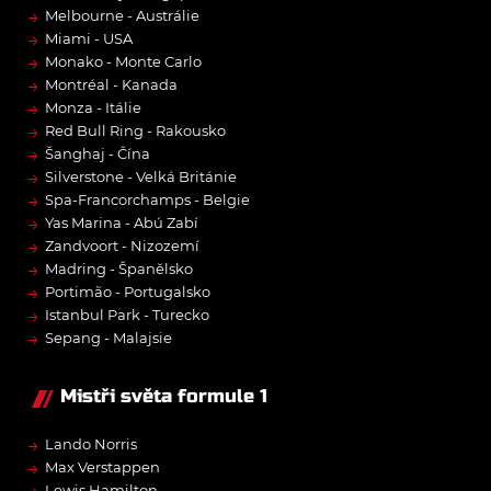
→
Melbourne - Austrálie
→
Miami - USA
→
Monako - Monte Carlo
→
Montréal - Kanada
→
Monza - Itálie
→
Red Bull Ring - Rakousko
→
Šanghaj - Čína
→
Silverstone - Velká Británie
→
Spa-Francorchamps - Belgie
→
Yas Marina - Abú Zabí
→
Zandvoort - Nizozemí
→
Madring - Španělsko
→
Portimão - Portugalsko
→
Istanbul Park - Turecko
→
Sepang - Malajsie
Mistři světa formule 1
→
Lando Norris
→
Max Verstappen
→
Lewis Hamilton