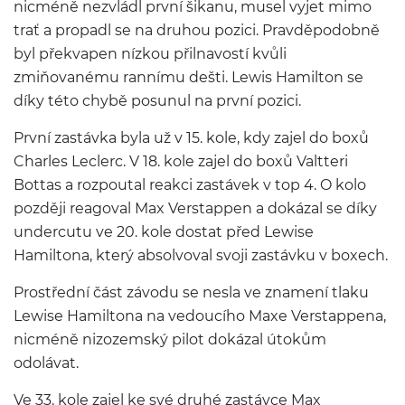
nicméně nezvládl první šikanu, musel vyjet mimo
trať a propadl se na druhou pozici. Pravděpodobně
byl překvapen nízkou přilnavostí kvůli
zmiňovanému rannímu dešti. Lewis Hamilton se
díky této chybě posunul na první pozici.
První zastávka byla už v 15. kole, kdy zajel do boxů
Charles Leclerc. V 18. kole zajel do boxů Valtteri
Bottas a rozpoutal reakci zastávek v top 4. O kolo
později reagoval Max Verstappen a dokázal se díky
undercutu ve 20. kole dostat před Lewise
Hamiltona, který absolvoval svoji zastávku v boxech.
Prostřední část závodu se nesla ve znamení tlaku
Lewise Hamiltona na vedoucího Maxe Verstappena,
nicméně nizozemský pilot dokázal útokům
odolávat.
Ve 33. kole zajel ke své druhé zastávce Max