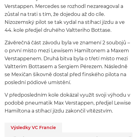
Verstappen. Mercedes se rozhodl nezareagoval a
zůstal na trati s tím, že dojedou až do cíle.
Nizozemský pilot se tak vydal na stíhací jízdu a ve
44. kole předjel druhého Valtteriho Bottase.
Závěrečná část závodu byla ve znamení 2 soubojů –
o první místo mezi Lewisem Hamiltonem a Maxem
Verstappenem. Druhá bitva byla o třetí místo mezi
Valtterim Bottasem a Sergiem Pérezem. Následně
se Mexičan šikovně dostal před finského pilota na
poslední pódiové umístění.
V předposledním kole dokázal využít svoji výhodu v
podobě pneumatik Max Verstappen, předjel Lewise
Hamiltona a stíhací jízdu zakončil vítězstvím.
Výsledky VC Francie