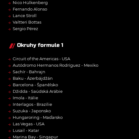
→
Nico Hülkenberg
→
Fernando Alonso
→
Lance Stroll
→
Valtteri Bottas
→
Sergio Pérez
Okruhy formule 1
→
Circuit of the Americas - USA
→
Autódromo Hermanos Rodríguez - Mexiko
→
Sachír - Bahrajn
→
Baku - Ázerbájdžán
→
Barcelona - Španělsko
→
Džidda - Saúdská Arábie
→
Imola - Itálie
→
Interlagos - Brazílie
→
Suzuka - Japonsko
→
Hungaroring - Maďarsko
→
Las Vegas - USA
→
Lusail - Katar
→
Marina Bay - Singapur