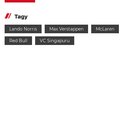
Tagy
Lando Norris
Max Verstappen
McLaren
Red Bull
VC Singapuru