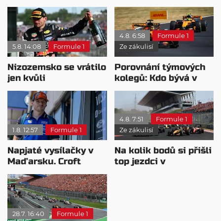
4.8. 6:58
Formule 1
5.8. 14:08
Formule 1
Ze zákulisí
Nizozemsko se vrátilo
Porovnání týmových
jen kvůli
kolegů: Kdo bývá v
Verstappenovi, říká
sobotu nejrychlejší?
Ecclestone
4.8. 7:51
Formule 1
1.8. 12:57
Formule 1
Ze zákulisí
Napjaté vysílačky v
Na kolik bodů si přišli
Maďarsku. Croft
top jezdci v
naznačil odchod
posledních 4
Verstappena
závodech?
28.7. 16:40
Formule 1