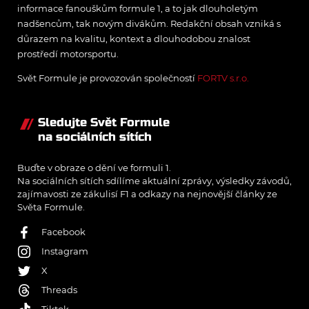
informace fanouškům formule 1, a to jak dlouholetým
nadšencům, tak novým divákům. Redakční obsah vzniká s
důrazem na kvalitu, kontext a dlouhodobou znalost
prostředí motorsportu.
Svět Formule je provozován společností
FORTV s.r.o.
Sledujte Svět Formule
na sociálních sítích
Buďte v obraze o dění ve formuli 1.
Na sociálních sítích sdílíme aktuální zprávy, výsledky závodů,
zajímavosti ze zákulisí F1 a odkazy na nejnovější články ze
Světa Formule.
Facebook
Instagram
X
Threads
Tiktok