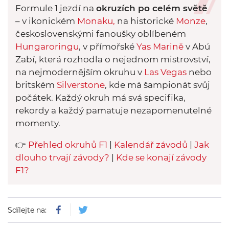
Formule 1 jezdí na
okruzích po celém světě
– v ikonickém
Monak
u,
na historické
Monze
,
československými fanoušky oblíbeném
Hungaroringu
, v přímořské
Yas Marině
v Abú
Zabí, která rozhodla o nejednom mistrovství,
na nejmodernějším okruhu v
Las Vegas
nebo
britském
Silverstone
, kde má šampionát svůj
počátek. Každý okruh má svá specifika,
rekordy a každý pamatuje nezapomenutelné
momenty.
👉
Přehled okruhů F1
|
Kalendář závodů
|
Jak
dlouho trvají závody?
|
Kde se konají závody
F1?
Sdílejte na: