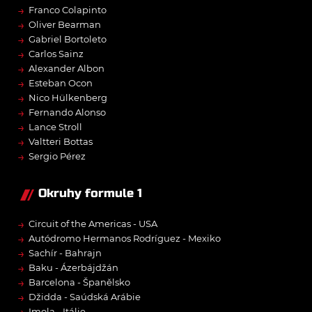
→
Franco Colapinto
→
Oliver Bearman
→
Gabriel Bortoleto
→
Carlos Sainz
→
Alexander Albon
→
Esteban Ocon
→
Nico Hülkenberg
→
Fernando Alonso
→
Lance Stroll
→
Valtteri Bottas
→
Sergio Pérez
Okruhy formule 1
→
Circuit of the Americas - USA
→
Autódromo Hermanos Rodríguez - Mexiko
→
Sachír - Bahrajn
→
Baku - Ázerbájdžán
→
Barcelona - Španělsko
→
Džidda - Saúdská Arábie
Imola - Itálie