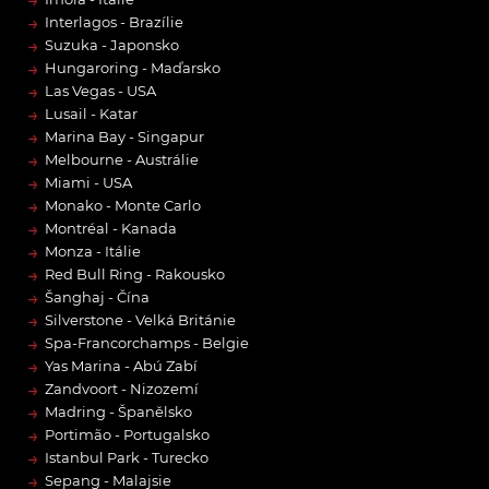
→
→
Interlagos - Brazílie
→
Suzuka - Japonsko
→
Hungaroring - Maďarsko
→
Las Vegas - USA
→
Lusail - Katar
→
Marina Bay - Singapur
→
Melbourne - Austrálie
→
Miami - USA
→
Monako - Monte Carlo
→
Montréal - Kanada
→
Monza - Itálie
→
Red Bull Ring - Rakousko
→
Šanghaj - Čína
→
Silverstone - Velká Británie
→
Spa-Francorchamps - Belgie
→
Yas Marina - Abú Zabí
→
Zandvoort - Nizozemí
→
Madring - Španělsko
→
Portimão - Portugalsko
→
Istanbul Park - Turecko
→
Sepang - Malajsie