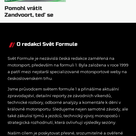
Pomohl vrátit
Zandvoort, teď se
nizozemský princ
zbavuje podílu
O redakci Svět Formule
Svět Formule je nezávislá česká redakce zaměřená na
motorsport, především na formuli 1. Byla založena v roce 1999
a patří mezi nejstarší specializované motorsportové weby na
československém trhu.
Jsme průvodcem světem formule 1 a přinášíme aktuální
zpravodajství, detailní reporty ze závodních víkendů,
technické rozbory, odborné analýzy a komentáře k dění v
královně motorsportu. Sledujeme nejen samotné závody, ale
také zákulisí týmů a jezdců, technický vývoj monopostů i
strategická rozhodnutí, která ovlivňují výsledky sezóny.
Naším cílem je poskytovat přesné, srozumitelné a ověřené