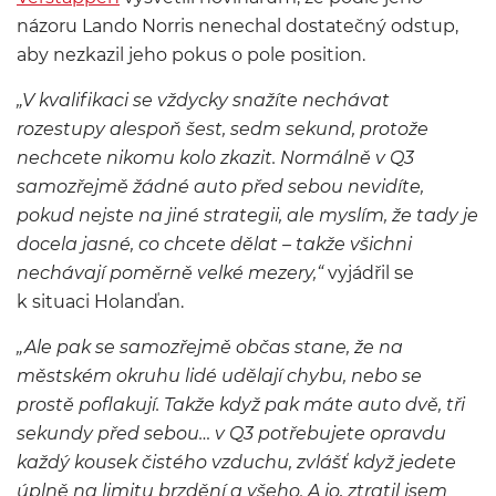
názoru Lando Norris nenechal dostatečný odstup,
aby nezkazil jeho pokus o pole position.
„V kvalifikaci se vždycky snažíte nechávat
rozestupy alespoň šest, sedm sekund, protože
nechcete nikomu kolo zkazit. Normálně v Q3
samozřejmě žádné auto před sebou nevidíte,
pokud nejste na jiné strategii, ale myslím, že tady je
docela jasné, co chcete dělat – takže všichni
nechávají poměrně velké mezery,“
vyjádřil se
k situaci Holanďan.
„Ale pak se samozřejmě občas stane, že na
městském okruhu lidé udělají chybu, nebo se
prostě poflakují. Takže když pak máte auto dvě, tři
sekundy před sebou… v Q3 potřebujete opravdu
každý kousek čistého vzduchu, zvlášť když jedete
úplně na limitu brzdění a všeho. A jo, ztratil jsem