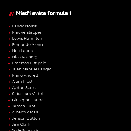
Mistři světa formule 1
→
Lando Norris
→
Max Verstappen
→
Lewis Hamilton
→
Fernando Alonso
→
Niki Lauda
→
Nico Rosberg
→
Emerson Fittipaldi
→
Juan Manuel Fangio
→
Mario Andretti
→
Alain Prost
→
Ayrton Senna
→
Sebastian Vettel
→
Giuseppe Farina
→
James Hunt
→
Alberto Ascari
→
Jenson Button
→
Jim Clark
→
Jody Scheckter