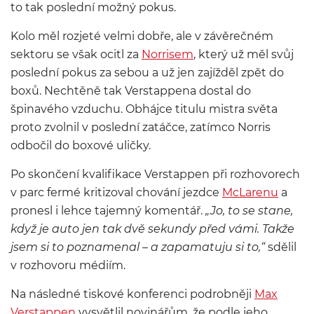
to tak poslední možný pokus.
Kolo měl rozjeté velmi dobře, ale v závěrečném
sektoru se však ocitl za
Norrisem
, který už měl svůj
poslední pokus za sebou a už jen zajížděl zpět do
boxů. Nechtěně tak Verstappena dostal do
špinavého vzduchu. Obhájce titulu mistra světa
proto zvolnil v poslední zatáčce, zatímco Norris
odbočil do boxové uličky.
Po skončení kvalifikace Verstappen při rozhovorech
v parc fermé kritizoval chování jezdce
McLarenu
a
pronesl i lehce tajemný komentář.
„Jo, to se stane,
když je auto jen tak dvě sekundy před vámi. Takže
jsem si to poznamenal – a zapamatuju si to,“
sdělil
v rozhovoru médiím.
Na následné tiskové konferenci podrobněji
Max
Verstappen
vysvětlil novinářům, že podle jeho