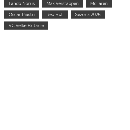
Lando Norris
Max Verstappen
McLaren
Oscar Piastri
Red Bull
Sezóna 2026
VC Velké Británie