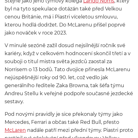
Stejně jako jeho týmový kolega
Lando Norris
, který
byl na tyto spekulace dotázán také před Velkou
cenou Británie, má i Piastri víceletou smlouvu,
kterou hodlá dodržet. Do McLarenu přišel poprvé
jako nováček v roce 2023.
V minulé sezóně zažil dosud nejsilnější ročník své
kariéry, když v celkovém hodnocení skončil třetí a v
souboji o titul mistra světa jezdců zaostal za
Norrisem o 13 bodů. Tato dvojice přinesla McLarenu
nejúspěšnější roky od 90. let, což vedlo jak
generálního ředitele Zaka Browna, tak šéfa týmu
Andreu Stellu k veřejné podpoře současné jezdecké
sestavy.
Pod novými pravidly je sice překonaly týmy jako
Mercedes, Ferrari a občas také Red Bull, přesto
McLaren
nadále patří mezi přední týmy. Piastri proto