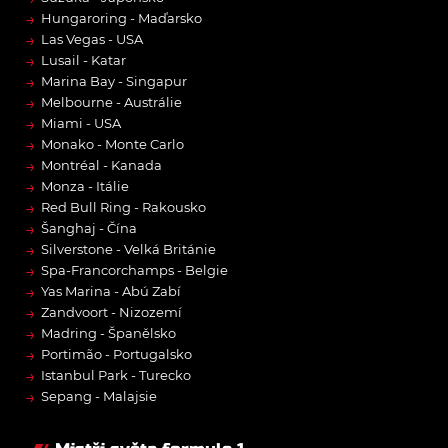
→
Hungaroring - Maďarsko
→
Las Vegas - USA
→
Lusail - Katar
→
Marina Bay - Singapur
→
Melbourne - Austrálie
→
Miami - USA
→
Monako - Monte Carlo
→
Montréal - Kanada
→
Monza - Itálie
→
Red Bull Ring - Rakousko
→
Šanghaj - Čína
→
Silverstone - Velká Británie
→
Spa-Francorchamps - Belgie
→
Yas Marina - Abú Zabí
→
Zandvoort - Nizozemí
→
Madring - Španělsko
→
Portimão - Portugalsko
→
Istanbul Park - Turecko
→
Sepang - Malajsie