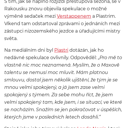
S tím, jak se naplno rozjíždí přestupová sezóna, se v
Rakousku znovu objevila spekulace o možné
výměně sedaček mezi
Verstappenem
a Piastrim.
Víkend tam odstartoval zprávami o jednáních mezi
zástupci nizozemského jezdce a úřadujícími mistry
světa.
Na mediálním dni byl
Piastri
dotázán, jak ho
nedávné spekulace ovlivnily. Odpověděl: „
Pro mě to
vlastně nic moc neznamená. Myslím, že o Maxově
talentu se nemusí moc mluvit.
Mám platnou
smlouvu, dostal jsem několik ujištění, že tým je se
mnou velmi spokojený, a já jsem zase velmi
spokojený s týmem. Za sebe mohu říct, že jsem
velmi spokojený tam, kde jsem, i se situací, ve které
se nacházím. Snažím se jen pokračovat v úspěších,
kterých jsme v posledních letech dosáhli.“