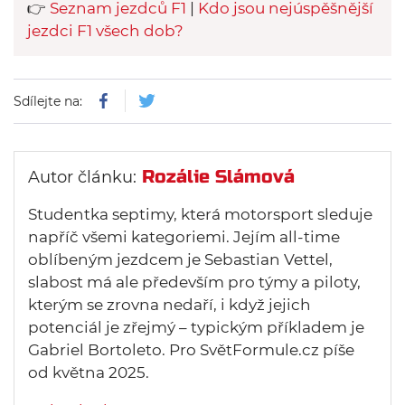
👉
Seznam jezdců F1
|
Kdo jsou nejúspěšnější
jezdci F1 všech dob?
Sdílejte na:
Rozálie Slámová
Autor článku:
Studentka septimy, která motorsport sleduje
napříč všemi kategoriemi. Jejím all-time
oblíbeným jezdcem je Sebastian Vettel,
slabost má ale především pro týmy a piloty,
kterým se zrovna nedaří, i když jejich
potenciál je zřejmý – typickým příkladem je
Gabriel Bortoleto. Pro SvětFormule.cz píše
od května 2025.