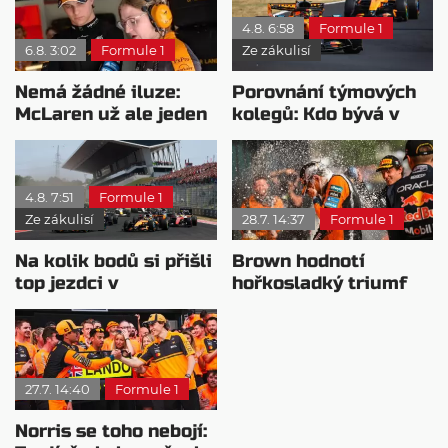
4.8. 6:58
Formule 1
6.8. 3:02
Formule 1
Ze zákulisí
Nemá žádné iluze:
Porovnání týmových
McLaren už ale jeden
kolegů: Kdo bývá v
návrat ze dna dokázal
sobotu nejrychlejší?
4.8. 7:51
Formule 1
Ze zákulisí
28.7. 14:37
Formule 1
Na kolik bodů si přišli
Brown hodnotí
top jezdci v
hořkosladký triumf
posledních 4
McLarenu v
závodech?
Maďarsku
27.7. 14:40
Formule 1
Norris se toho nebojí: