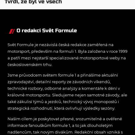
Tvrdí, že byl ve všech
směrech lepší
O redakci Svět Formule
Svět Formule je nezávislá česká redakce zaměřená na
motorsport, především na formuli 1. Byla založena v roce 1999
a patří mezi nejstarší specializované motorsportové weby na
československém trhu.
Jsme průvodcem světem formule 1 a přinášíme aktuální
zpravodajství, detailní reporty ze závodních víkendů,
technické rozbory, odborné analýzy a komentáře k dění v
královně motorsportu. Sledujeme nejen samotné závody, ale
také zákulisí týmů a jezdců, technický vývoj monopostů i
strategická rozhodnutí, která ovlivňují výsledky sezóny.
Naším cílem je poskytovat přesné, srozumitelné a ověřené
informace fanouškům formule 1, a to jak dlouholetým
nadšencům, tak novým divákům. Redakční obsah vzniká s