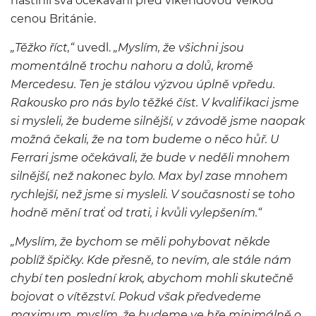
nastínil svá očekávání před víkendovou Velkou
cenou Británie.
„Těžko říct,“
uvedl.
„Myslím, že všichni jsou
momentálně trochu nahoru a dolů, kromě
Mercedesu. Ten je stálou výzvou úplně vpředu.
Rakousko pro nás bylo těžké číst. V kvalifikaci jsme
si mysleli, že budeme silnější, v závodě jsme naopak
možná čekali, že na tom budeme o něco hůř.
U
Ferrari jsme očekávali, že bude v neděli mnohem
silnější, než nakonec bylo. Max byl zase mnohem
rychlejší, než jsme si mysleli. V současnosti se toho
hodně mění trať od trati, i kvůli vylepšením.“
„Myslím, že bychom se měli pohybovat někde
poblíž špičky. Kde přesně, to nevím, ale stále nám
chybí ten poslední krok, abychom mohli skutečně
bojovat o vítězství. Pokud však předvedeme
maximum, myslím, že budeme ve hře minimálně o