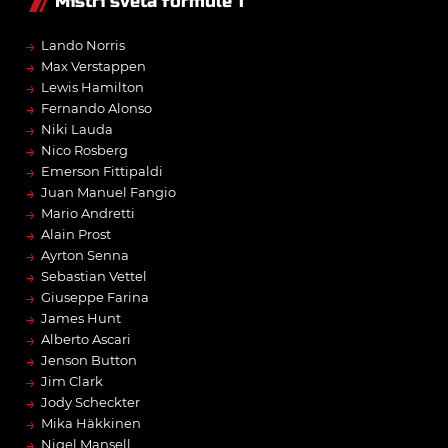
Mistři světa formule 1
→
Lando Norris
→
Max Verstappen
→
Lewis Hamilton
→
Fernando Alonso
→
Niki Lauda
→
Nico Rosberg
→
Emerson Fittipaldi
→
Juan Manuel Fangio
→
Mario Andretti
→
Alain Prost
→
Ayrton Senna
→
Sebastian Vettel
→
Giuseppe Farina
→
James Hunt
→
Alberto Ascari
→
Jenson Button
→
Jim Clark
→
Jody Scheckter
→
Mika Häkkinen
→
Nigel Mansell