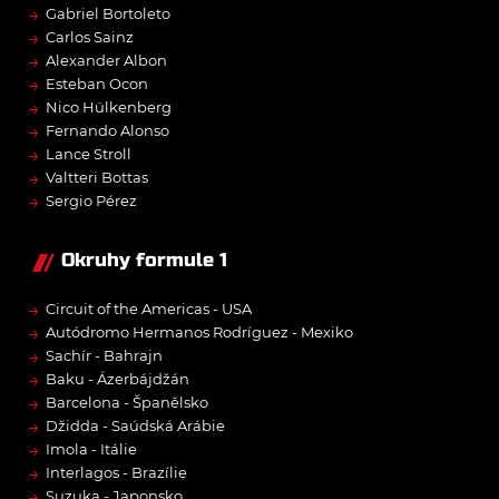
→
Gabriel Bortoleto
→
Carlos Sainz
→
Alexander Albon
→
Esteban Ocon
→
Nico Hülkenberg
→
Fernando Alonso
→
Lance Stroll
→
Valtteri Bottas
→
Sergio Pérez
Okruhy formule 1
→
Circuit of the Americas - USA
→
Autódromo Hermanos Rodríguez - Mexiko
→
Sachír - Bahrajn
→
Baku - Ázerbájdžán
→
Barcelona - Španělsko
→
Džidda - Saúdská Arábie
→
Imola - Itálie
→
Interlagos - Brazílie
→
Suzuka - Japonsko