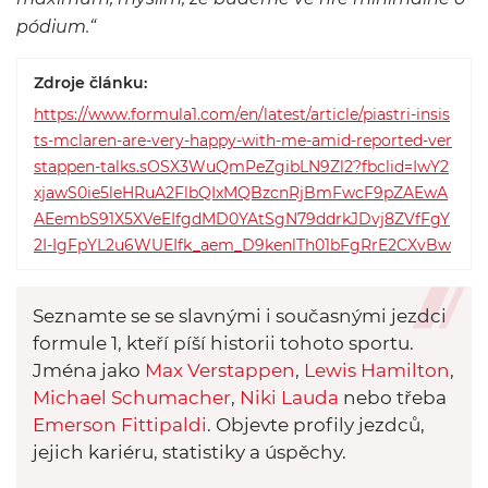
pódium.“
Zdroje článku:
https://www.formula1.com/en/latest/article/piastri-insis
ts-mclaren-are-very-happy-with-me-amid-reported-ver
stappen-talks.sOSX3WuQmPeZgibLN9Zl2?fbclid=IwY2
xjawS0ie5leHRuA2FlbQIxMQBzcnRjBmFwcF9pZAEwA
AEembS91X5XVeEIfgdMD0YAtSgN79ddrkJDvj8ZVfFgY
2I-IgFpYL2u6WUEIfk_aem_D9kenlTh01bFgRrE2CXvBw
Seznamte se se slavnými i současnými jezdci
formule 1, kteří píší historii tohoto sportu.
Jména jako
Max Verstappen
,
Lewis Hamilton
,
Michael Schumacher
,
Niki Lauda
nebo třeba
Emerson Fittipaldi
. Objevte profily jezdců,
jejich kariéru, statistiky a úspěchy.