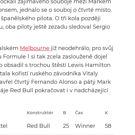
e dočkali zajímavého souboje mezi Markem
em, jednalo se o souboj o čtvrté místo.
španělského pilota. O tři kola později
, oba piloty ještě zezadu sledoval Sergio
ralském
Melbourne
již neodehrálo, pro svůj
 Formule 1 si tak zcela zaslouženě dojel
o obsadil s trochou štěstí Lewis Hamilton
stala kořistí ruského závodníka Vitaly
avřel čtvrtý Fernando Alonso a pátý Mark
e Red Bull pokračovat i v nadcházející
Konstruktér
B
Čas
K
tel
Red Bull
25
Winner
58