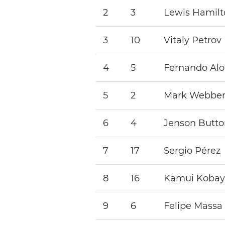
2
3
Lewis Hamilt
3
10
Vitaly Petrov
4
5
Fernando Al
5
2
Mark Webbe
6
4
Jenson Butto
7
17
Sergio Pérez
8
16
Kamui Kobay
9
6
Felipe Massa