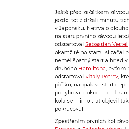
Ještě před začátkem závodu 
jezdci totiž drželi minutu ti
v Japonsku. Netrvalo dlouho a
na start prvního závodu letoš
odstartoval
Sebastian Vettel
okamžitě po startu si začal
neměl špatný start a hned v 
druhého
Hamiltona
, ovšem b
odstartoval
Vitaly Petrov
, kt
příčku, naopak se start nep
pohyboval dokonce na hranic
kola se mimo trať objevil ta
pokračoval.
Zpestřením prvních kol záv