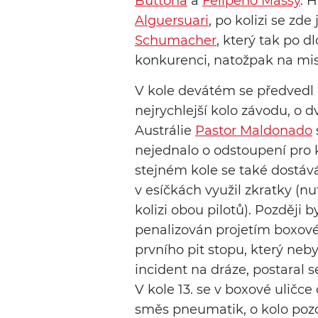
Buttona
a
Felipeho Massy
. 
Alguersuari
, po kolizi se zde
Schumacher
, který tak po 
konkurenci, natožpak na mis
V kole devátém se předvedl 
nejrychlejší kolo závodu, o d
Austrálie
Pastor Maldonado
nejednalo o odstoupení pro k
stejném kole se také dostá
v esíčkách využil zkratky (n
kolizi obou pilotů). Později b
penalizován projetím boxové
prvního pit stopu, který neb
incident na dráze, postaral
V kole 13. se v boxové uličce
směs pneumatik, o kolo pozděj