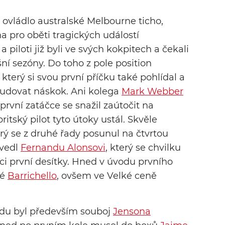
ovládlo australské Melbourne ticho,
cha pro oběti tragických událostí
 piloti již byli ve svých kokpitech a čekali
ní sezóny. Do toho z pole position
, který si svou první příčku také pohlídal a
 budovat náskok. Ani kolega
Mark Webber
první zatáčce se snažil zaútočit na
ritský pilot tyto útoky ustál. Skvěle
erý se z druhé řady posunul na čtvrtou
ovedl
Fernandu Alonsovi
, který se chvilku
i první desítky. Hned v úvodu prvního
ké
Barrichello
, ovšem ve Velké ceně
odu byl především souboj
Jensona