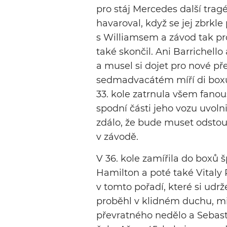
pro stáj Mercedes další trag
havaroval, když se jej zbrkl
s Williamsem a závod tak pr
také skončil. Ani Barrichell
a musel si dojet pro nové pře
sedmadvacátém míří di boxů
33. kole zatrnula všem fano
spodní části jeho vozu uvoln
zdálo, že bude muset odstou
v závodě.
V 36. kole zamířila do boxů 
Hamilton a poté také Vitaly P
v tomto pořadí, které si udr
proběhl v klidném duchu, m
převratného nedělo a Sebasti