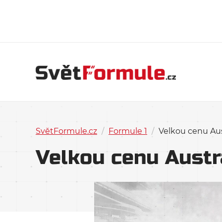
SvětFormule.cz
/
Formule 1
/
Velkou cenu Aust
Velkou cenu Austrá