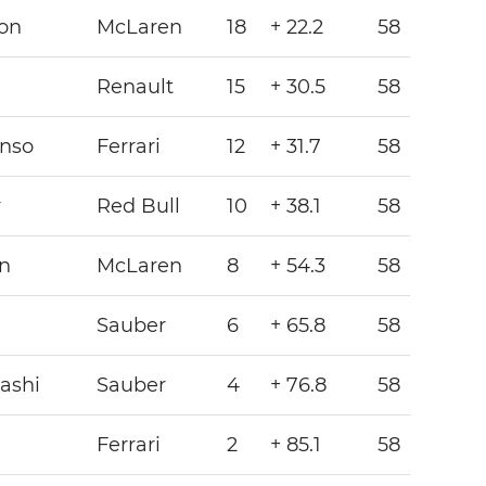
on
McLaren
18
+ 22.2
58
Renault
15
+ 30.5
58
onso
Ferrari
12
+ 31.7
58
r
Red Bull
10
+ 38.1
58
n
McLaren
8
+ 54.3
58
Sauber
6
+ 65.8
58
ashi
Sauber
4
+ 76.8
58
Ferrari
2
+ 85.1
58