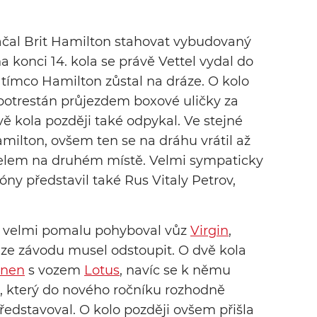
ačal Brit Hamilton stahovat vybudovaný
a konci 14. kola se právě Vettel vydal do
atímco Hamilton zůstal na dráze. O kolo
 potrestán průjezdem boxové uličky za
vě kola později také odpykal. Ve stejné
milton, ovšem ten se na dráhu vrátil až
elem na druhém místě. Velmi sympaticky
ny představil také Rus Vitaly Petrov,
ti velmi pomalu pohyboval vůz
Virgin
,
ý ze závodu musel odstoupit. O dvě kola
inen
s vozem
Lotus
, navíc se k němu
, který do nového ročníku rozhodně
 představoval. O kolo později ovšem přišla