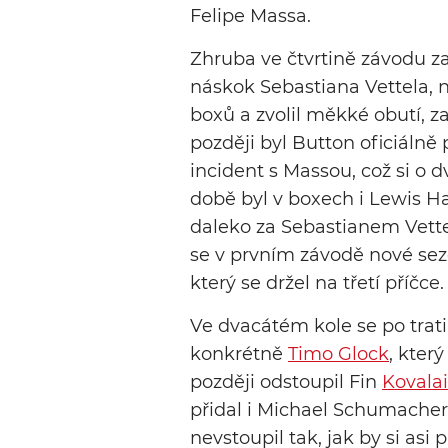
Felipe Massa.
Zhruba ve čtvrtině závodu z
náskok Sebastiana Vettela, n
boxů a zvolil měkké obutí, z
později byl Button oficiálně
incident s Massou, což si o d
době byl v boxech i Lewis Ha
daleko za Sebastianem Vett
se v prvním závodě nové sezó
který se držel na třetí příčce.
Ve dvacátém kole se po tra
konkrétně
Timo Glock
, kter
později odstoupil Fin
Kovala
přidal i Michael Schumacher
nevstoupil tak, jak by si asi