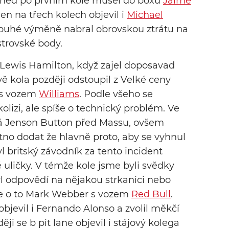
Hned po prvním kole musel do boxů
Jaime
 jen na třech kolech objevil i
Michael
dlouhé výměně nabral obrovskou ztrátu na
trovské body.
Lewis Hamilton, když zajel doposavad
vě kola později odstoupil z Velké ceny
s vozem
Williams
. Podle všeho se
olizi, ale spíše o technický problém. Ve
vá Jenson Button před Massu, ovšem
utno dodat že hlavně proto, aby se vyhnul
yl britský závodník za tento incident
 uličky. V témže kole jsme byli svědky
yl odpovědí na nějakou strkanici nebo
 se o to Mark Webber s vozem
Red Bull
.
 objevil i Fernando Alonso a zvolil měkčí
i se b pit lane objevil i stájový kolega