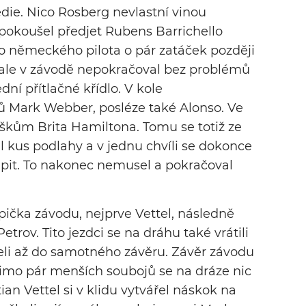
édie. Nico Rosberg nevlastní vinou
e pokoušel předjet Rubens Barrichello
o německého pilota o pár zatáček později
o ale v závodě nepokračoval bez problémů
dní přítlačné křídlo. V kole
 Mark Webber, posléze také Alonso. Ve
uškům Brita Hamiltona. Tomu se totiž ze
il kus podlahy a v jednu chvíli se dokonce
pit. To nakonec nemusel a pokračoval
špička závodu, nejprve Vettel, následně
etrov. Tito jezdci se na dráhu také vrátili
želi až do samotného závěru. Závěr závodu
imo pár menších soubojů se na dráze nic
an Vettel si v klidu vytvářel náskok na