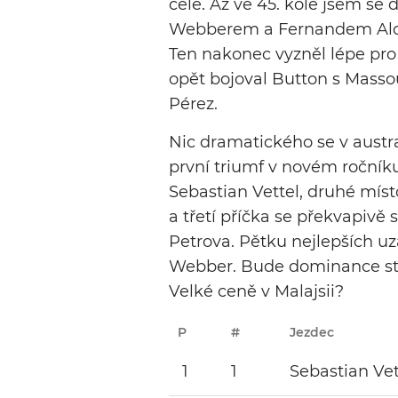
čele. Až ve 45. kole jsem s
Webberem a Fernandem Alons
Ten nakonec vyzněl lépe pro 
opět bojoval Button s Massou
Pérez.
Nic dramatického se v aust
první triumf v novém ročníku
Sebastian Vettel, druhé míst
a třetí příčka se překvapivě 
Petrova. Pětku nejlepších uz
Webber. Bude dominance stáj
Velké ceně v Malajsii?
P
#
Jezdec
1
1
Sebastian Vet