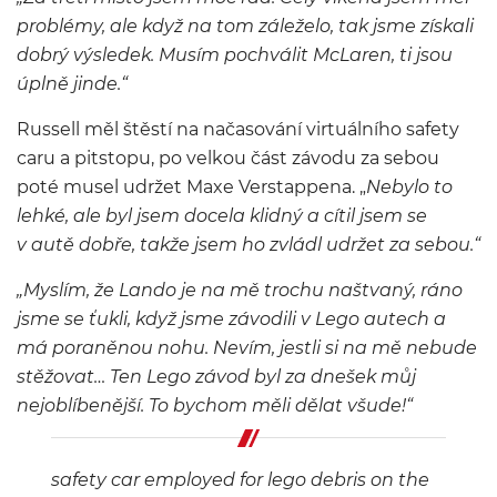
problémy, ale když na tom záleželo, tak jsme získali
dobrý výsledek. Musím pochválit McLaren, ti jsou
úplně jinde.“
Russell měl štěstí na načasování virtuálního safety
caru a pitstopu, po velkou část závodu za sebou
poté musel udržet Maxe Verstappena. „
Nebylo to
lehké, ale byl jsem docela klidný a cítil jsem se
v autě dobře, takže jsem ho zvládl udržet za sebou.“
„Myslím, že Lando je na mě trochu naštvaný, ráno
jsme se ťukli, když jsme závodili v Lego autech a
má poraněnou nohu. Nevím, jestli si na mě nebude
stěžovat… Ten Lego závod byl za dnešek můj
nejoblíbenější. To bychom měli dělat všude!“
safety car employed for lego debris on the