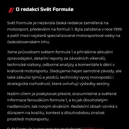
O redakci Svět Formule
Svět Formule je nezávislá česká redakce zaměřená na
motorsport, především na formuli 1. Byla založena v roce 1999
a patří mezi nejstarší specializované motorsportové weby na
československém trhu.
Jsme průvodcem světem formule 1 a přinášíme aktuální
zpravodajství, detailní reporty ze závodních víkendů,
technické rozbory, odborné analýzy a komentáře k dění v
královně motorsportu. Sledujeme nejen samotné závody, ale
také zákulisí týmů a jezdců, technický vývoj monopostů i
strategická rozhodnutí, která ovlivňují výsledky sezóny.
Naším cílem je poskytovat přesné, srozumitelné a ověřené
informace fanouškům formule 1, a to jak dlouholetým
nadšencům, tak novým divákům. Redakční obsah vzniká s
důrazem na kvalitu, kontext a dlouhodobou znalost
prostředí motorsportu.
Svět Formule je provozován společností
FORTV s.r.o.