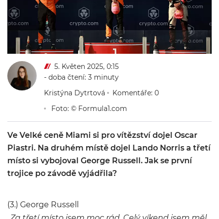
5. Květen 2025, 0:15
- doba čtení: 3 minuty
Kristýna Dytrtová
Komentáře: 0
Foto: © Formula1.com
Ve Velké ceně Miami si pro vítězství dojel Oscar
Piastri. Na druhém místě dojel Lando Norris a třetí
místo si vybojoval George Russell. Jak se první
trojice po závodě vyjádřila?
(3.) George Russell
„Za třetí místo jsem moc rád. Celý víkend jsem měl