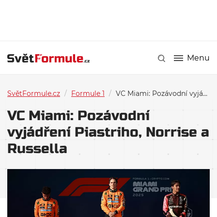
Menu
SvětFormule.cz
/
Formule 1
/
VC Miami: Pozávodní vyjádření Piastriho, Norrise a Russella
VC Miami: Pozávodní
vyjádření Piastriho, Norrise a
Russella