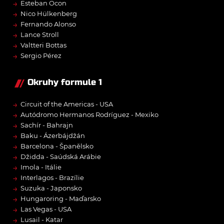
→
Esteban Ocon
→
Nico Hülkenberg
→
Fernando Alonso
→
Lance Stroll
→
Valtteri Bottas
→
Sergio Pérez
Okruhy formule 1
→
Circuit of the Americas - USA
→
Autódromo Hermanos Rodríguez - Mexiko
→
Sachír - Bahrajn
→
Baku - Ázerbájdžán
→
Barcelona - Španělsko
→
Džidda - Saúdská Arábie
→
Imola - Itálie
→
Interlagos - Brazílie
→
Suzuka - Japonsko
→
Hungaroring - Maďarsko
→
Las Vegas - USA
→
Lusail - Katar