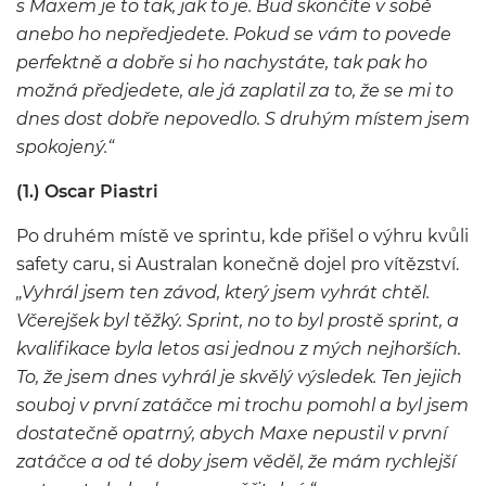
s Maxem je to tak, jak to je. Buď skončíte v sobě
anebo ho nepředjedete. Pokud se vám to povede
perfektně a dobře si ho nachystáte, tak pak ho
možná předjedete, ale já zaplatil za to, že se mi to
dnes dost dobře nepovedlo. S druhým místem jsem
spokojený.“
(1.) Oscar Piastri
Po druhém místě ve sprintu, kde přišel o výhru kvůli
safety caru, si Australan konečně dojel pro vítězství.
„Vyhrál jsem ten závod, který jsem vyhrát chtěl.
Včerejšek byl těžký. Sprint, no to byl prostě sprint, a
kvalifikace byla letos asi jednou z mých nejhorších.
To, že jsem dnes vyhrál je skvělý výsledek. Ten jejich
souboj v první zatáčce mi trochu pomohl a byl jsem
dostatečně opatrný, abych Maxe nepustil v první
zatáčce a od té doby jsem věděl, že mám rychlejší