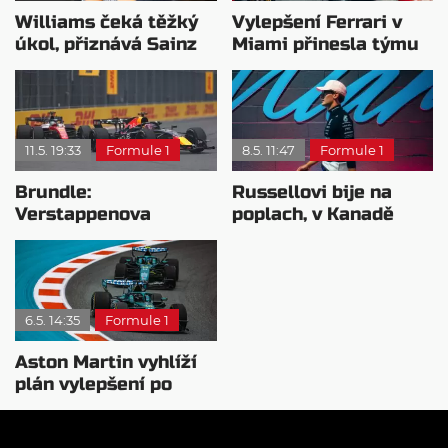
Williams čeká těžký
Vylepšení Ferrari v
úkol, přiznává Sainz
Miami přinesla týmu
zdrcující zklamání
11.5. 19:33
Formule 1
8.5. 11:47
Formule 1
Brundle:
Russellovi bije na
Verstappenova
poplach, v Kanadě
záchrana v Miami byla
musí odpovědět
geniální
6.5. 14:35
Formule 1
Aston Martin vyhlíží
plán vylepšení po
těžkém startu sezóny