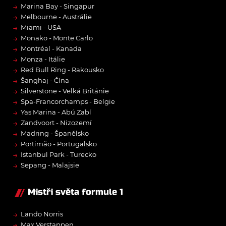
→
Marina Bay - Singapur
→
Melbourne - Austrálie
→
Miami - USA
→
Monako - Monte Carlo
→
Montréal - Kanada
→
Monza - Itálie
→
Red Bull Ring - Rakousko
→
Šanghaj - Čína
→
Silverstone - Velká Británie
→
Spa-Francorchamps - Belgie
→
Yas Marina - Abú Zabí
→
Zandvoort - Nizozemí
→
Madring - Španělsko
→
Portimão - Portugalsko
→
Istanbul Park - Turecko
→
Sepang - Malajsie
Mistři světa formule 1
→
Lando Norris
→
Max Verstappen