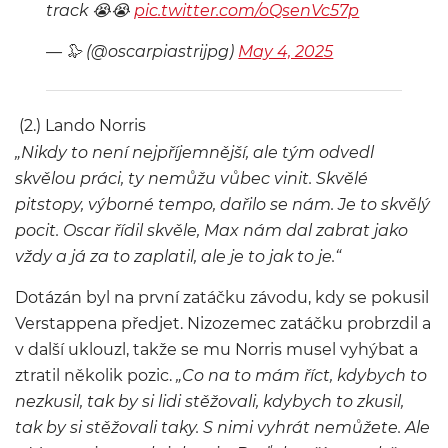
track 😭😭
pic.twitter.com/oQsenVc57p
— 🦭 (@oscarpiastrijpg)
May 4, 2025
(2.) Lando Norris
„Nikdy to není nejpříjemnější, ale tým odvedl
skvělou práci, ty nemůžu vůbec vinit. Skvělé
pitstopy, výborné tempo, dařilo se nám. Je to skvělý
pocit. Oscar řídil skvěle, Max nám dal zabrat jako
vždy a já za to zaplatil, ale je to jak to je.“
Dotázán byl na první zatáčku závodu, kdy se pokusil
Verstappena předjet. Nizozemec zatáčku probrzdil a
v další uklouzl, takže se mu Norris musel vyhýbat a
ztratil několik pozic.
„Co na to mám říct, kdybych to
nezkusil, tak by si lidi stěžovali, kdybych to zkusil,
tak by si stěžovali taky. S nimi vyhrát nemůžete. Ale