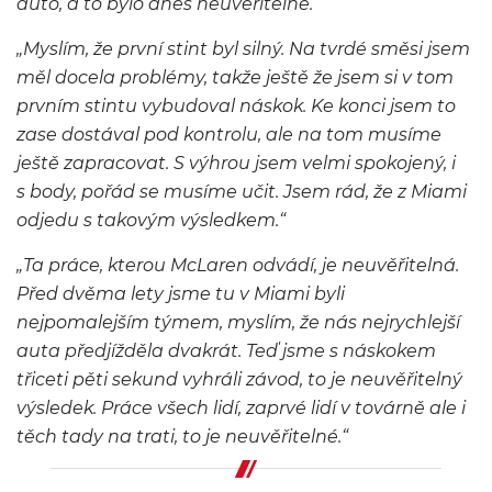
auto, a to bylo dnes neuvěřitelné.“
„Myslím, že první stint byl silný. Na tvrdé směsi jsem
měl docela problémy, takže ještě že jsem si v tom
prvním stintu vybudoval náskok. Ke konci jsem to
zase dostával pod kontrolu, ale na tom musíme
ještě zapracovat. S výhrou jsem velmi spokojený, i
s body, pořád se musíme učit. Jsem rád, že z Miami
odjedu s takovým výsledkem.“
„Ta práce, kterou McLaren odvádí, je neuvěřitelná.
Před dvěma lety jsme tu v Miami byli
nejpomalejším týmem, myslím, že nás nejrychlejší
auta předjížděla dvakrát. Teď jsme s náskokem
třiceti pěti sekund vyhráli závod, to je neuvěřitelný
výsledek. Práce všech lidí, zaprvé lidí v továrně ale i
těch tady na trati, to je neuvěřitelné.“