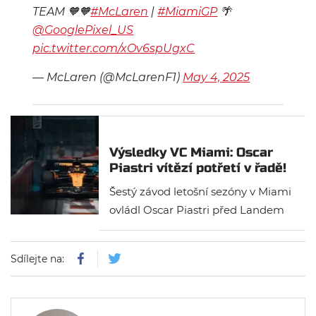
TEAM 🧡🧡
#McLaren
|
#MiamiGP
🌴
@GooglePixel_US
pic.twitter.com/xOv6spUgxC
— McLaren (@McLarenF1)
May 4, 2025
Výsledky VC Miami: Oscar
Piastri vítězí potřetí v řadě!
Šestý závod letošní sezóny v Miami
ovládl Oscar Piastri před Landem
Norrisem a třetím Georgem
Russellem. Během závodu byl
Sdílejte na:
třikrát aktivován virtuální safety
car.