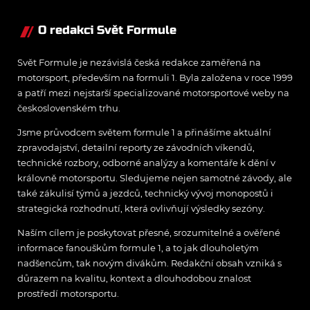
O redakci Svět Formule
Svět Formule je nezávislá česká redakce zaměřená na
motorsport, především na formuli 1. Byla založena v roce 1999
a patří mezi nejstarší specializované motorsportové weby na
československém trhu.
Jsme průvodcem světem formule 1 a přinášíme aktuální
zpravodajství, detailní reporty ze závodních víkendů,
technické rozbory, odborné analýzy a komentáře k dění v
královně motorsportu. Sledujeme nejen samotné závody, ale
také zákulisí týmů a jezdců, technický vývoj monopostů i
strategická rozhodnutí, která ovlivňují výsledky sezóny.
Naším cílem je poskytovat přesné, srozumitelné a ověřené
informace fanouškům formule 1, a to jak dlouholetým
nadšencům, tak novým divákům. Redakční obsah vzniká s
důrazem na kvalitu, kontext a dlouhodobou znalost
prostředí motorsportu.