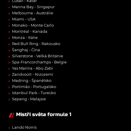
→
Lusail - Katar
→
Marina Bay - Singapur
→
Melbourne - Austrálie
→
Miami - USA
→
Monako - Monte Carlo
→
Montréal - Kanada
→
Monza - Itálie
→
Red Bull Ring - Rakousko
→
Šanghaj - Čína
→
Silverstone - Velká Británie
→
Spa-Francorchamps - Belgie
→
Yas Marina - Abú Zabí
→
Zandvoort - Nizozemí
→
Madring - Španělsko
→
Portimão - Portugalsko
→
Istanbul Park - Turecko
→
Sepang - Malajsie
Mistři světa formule 1
→
Lando Norris