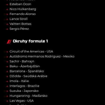
→
Esteban Ocon
→
Nico Hülkenberg
→
Fernando Alonso
→
Lance Stroll
→
Valtteri Bottas
→
Sergio Pérez
Okruhy formule 1
→
Circuit of the Americas - USA
→
Autódromo Hermanos Rodríguez - Mexiko
→
Sachír - Bahrajn
→
Baku - Ázerbájdžán
→
Barcelona - Španělsko
→
Džidda - Saúdská Arábie
→
Imola - Itálie
→
Interlagos - Brazílie
→
Suzuka - Japonsko
→
Hungaroring - Maďarsko
→
Las Vegas - USA