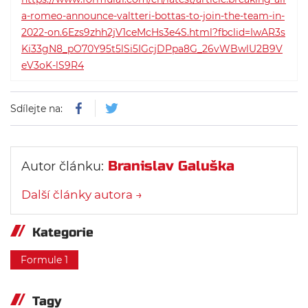
a-romeo-announce-valtteri-bottas-to-join-the-team-in-
2022-on.6Ezs9zhh2jV1ceMcHs3e4S.html?fbclid=IwAR3s
Ki33gN8_pO70Y95t5lSi5IGcjDPpa8G_26vWBwlU2B9V
eV3oK-lS9R4
Sdílejte na:
Branislav Galuška
Autor článku:
Další články autora →
Kategorie
Formule 1
Tagy