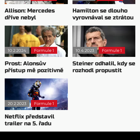
Allison: Mercedes
Hamilton se dlouho
dříve nebyl
vyrovnával se ztrátou
dostatečně
titulu v 2021
sebekritický
10.2.2024
Formule 1
10.4.2023
Formule 1
Prost: Alonsův
Steiner odhalil, kdy se
přístup mě pozitivně
rozhodl propustit
překvapil
Schumachera
20.2.2023
Formule 1
Netflix představil
trailer na 5. řadu
Drive to Survive