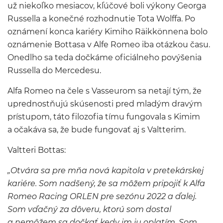
už niekoľko mesiacov, kľúčové boli výkony Georga
Russella a konečné rozhodnutie Tota Wolffa. Po
oznámení konca kariéry Kimiho Räikkönnena bolo
oznámenie Bottasa v Alfe Romeo iba otázkou času.
Onedlho sa teda dočkáme oficiálneho povýšenia
Russella do Mercedesu.
Alfa Romeo na čele s Vasseurom sa netají tým, že
uprednostňujú skúsenosti pred mladým dravým
prístupom, táto filozofia tímu fungovala s Kimim
a očakáva sa, že bude fungovať aj s Valtterim.
Valtteri Bottas:
„Otvára sa pre mňa nová kapitola v pretekárskej
kariére. Som nadšený, že sa môžem pripojiť k Alfa
Romeo Racing ORLEN pre sezónu 2022 a ďalej.
Som vďačný za dôveru, ktorú som dostal
a nemôžem sa dočkať kedy im ju oplatím. Som