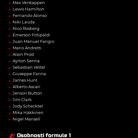
→
Max Verstappen
→
Lewis Hamilton
→
Fernando Alonso
→
Niki Lauda
→
Nico Rosberg
→
Emerson Fittipaldi
→
Juan Manuel Fangio
→
Mario Andretti
→
Alain Prost
→
Ayrton Senna
→
Sebastian Vettel
→
Giuseppe Farina
→
James Hunt
→
Alberto Ascari
→
Jenson Button
→
Jim Clark
→
Jody Scheckter
→
Mika Häkkinen
→
Nigel Mansell
Osobnosti formule 1