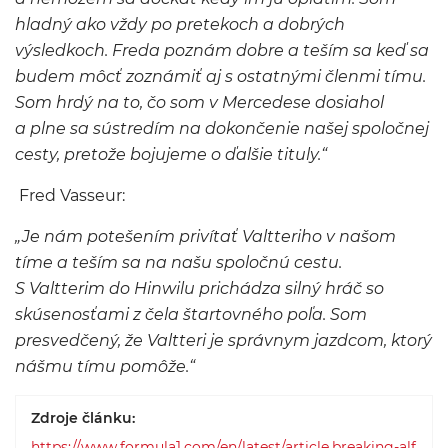
hladný ako vždy po pretekoch a dobrých
výsledkoch. Freda poznám dobre a teším sa keď sa
budem môcť zoznámiť aj s ostatnými členmi tímu.
Som hrdý na to, čo som v Mercedese dosiahol
a plne sa sústredím na dokončenie našej spoločnej
cesty, pretože bojujeme o ďalšie tituly.“
Fred Vasseur:
„Je nám potešením privítať Valtteriho v našom
tíme a teším sa na našu spoločnú cestu.
S Valtterim do Hinwilu prichádza silný hráč so
skúsenosťami z čela štartovného poľa. Som
presvedčený, že Valtteri je správnym jazdcom, ktorý
nášmu tímu pomôže.“
Zdroje článku:
https://www.formula1.com/en/latest/article.breaking-alf