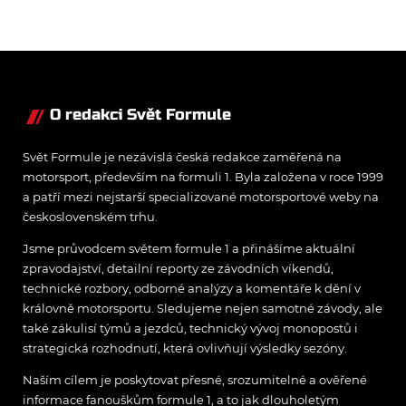
Nordschleife, části bájného
Nurburgringu.
O redakci Svět Formule
Svět Formule je nezávislá česká redakce zaměřená na
motorsport, především na formuli 1. Byla založena v roce 1999
a patří mezi nejstarší specializované motorsportové weby na
československém trhu.
Jsme průvodcem světem formule 1 a přinášíme aktuální
zpravodajství, detailní reporty ze závodních víkendů,
technické rozbory, odborné analýzy a komentáře k dění v
královně motorsportu. Sledujeme nejen samotné závody, ale
také zákulisí týmů a jezdců, technický vývoj monopostů i
strategická rozhodnutí, která ovlivňují výsledky sezóny.
Naším cílem je poskytovat přesné, srozumitelné a ověřené
informace fanouškům formule 1, a to jak dlouholetým