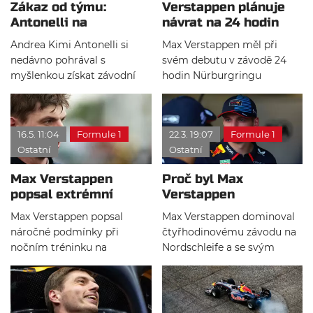
Zákaz od týmu:
Verstappen plánuje
Antonelli na
návrat na 24 hodin
Nürburgringu
Nürburgringu
Andrea Kimi Antonelli si
Max Verstappen měl při
nepojede
nedávno pohrával s
svém debutu v závodě 24
myšlenkou získat závodní
hodin Nürburgringu
licenci pro závody na
vítězství na dosah, pouhé
Nordschleife. Zástupci týmu
čtyři hodiny před koncem
Mercedes ale veškeré
ale jeho posádku zradila
16.5. 11:04
Formule 1
22.3. 19:07
Formule 1
spekulace o jeho startu na
technika. Nizozemský pilot
Ostatní
Ostatní
Nürburgringu rychle
však neskrývá nadšení z
ukončili. Devatenáctiletý lídr
formátu vytrvalostních
Max Verstappen
Proč byl Max
šampionátu formule 1 se
závodů a slibuje, že se na
popsal extrémní
Verstappen
musí plně soustředit na zisk
okruh vrátí.
podmínky na
diskvalifikován na
svého prvního mistrovského
Max Verstappen popsal
Max Verstappen dominoval
Nürburgringu
Nordschleife?
titulu.
náročné podmínky při
čtyřhodinovému závodu na
nočním tréninku na
Nordschleife a se svým
Nürburgringu. Déšť, mlha a
týmem si dojel pro vítězství.
špatná viditelnost podle něj
To mu ale bylo dodatečně
výrazně ztížily přípravu na
odebráno kvůli porušení
slavný 24hodinový závod na
pravidel o maximálním