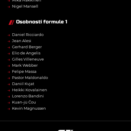
→
Mika Häkkinen
→
Nigel Mansell
Osobnosti formule 1
→
Daniel Ricciardo
→
Jean Alesi
→
Gerhard Berger
→
Elio de Angelis
→
Gilles Villeneuve
→
Mark Webber
→
Felipe Massa
→
Pastor Maldonaldo
→
Daniil Kvjat
→
Heikki Kovalainen
→
Lorenzo Bandini
→
Kuan-jü Čou
→
Kevin Magnussen