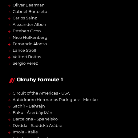
→
Oliver Bearman
→
Gabriel Bortoleto
→
Carlos Sainz
→
Alexander Albon
→
Esteban Ocon
→
Nico Hülkenberg
→
Fernando Alonso
→
Lance Stroll
→
Valtteri Bottas
→
Sergio Pérez
Okruhy formule 1
→
Circuit of the Americas - USA
→
Autódromo Hermanos Rodríguez - Mexiko
→
Sachír - Bahrajn
→
Baku - Ázerbájdžán
→
Barcelona - Španělsko
→
Džidda - Saúdská Arábie
→
Imola - Itálie