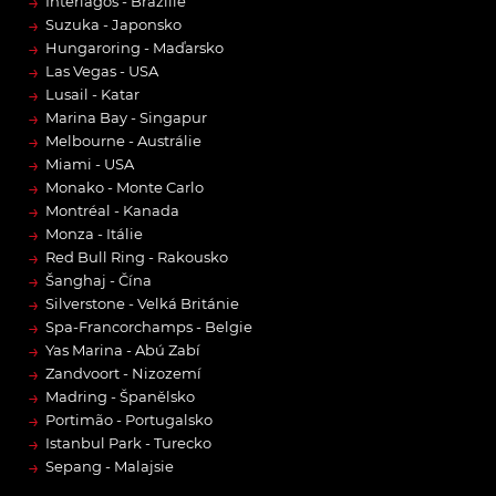
→
Interlagos - Brazílie
→
Suzuka - Japonsko
→
Hungaroring - Maďarsko
→
Las Vegas - USA
→
Lusail - Katar
→
Marina Bay - Singapur
→
Melbourne - Austrálie
→
Miami - USA
→
Monako - Monte Carlo
→
Montréal - Kanada
→
Monza - Itálie
→
Red Bull Ring - Rakousko
→
Šanghaj - Čína
→
Silverstone - Velká Británie
→
Spa-Francorchamps - Belgie
→
Yas Marina - Abú Zabí
→
Zandvoort - Nizozemí
→
Madring - Španělsko
→
Portimão - Portugalsko
→
Istanbul Park - Turecko
→
Sepang - Malajsie