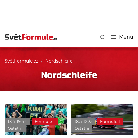
Menu
SvětFormule.cz
/
Nordschleife
Nordschleife
18.5. 19:44
Formule 1
18.5. 12:35
Formule 1
Ostatní
Ostatní