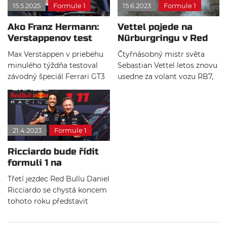
15.5.2025
Formule 1
15.6.2023
Formule 1
Nordschleife.
počtu sad pneumatik.
Ako Franz Hermann:
Vettel pojede na
Verstappenov test
Nürburgringu v Red
kritizuje Schumacher
Bullu z roku 2011
Max Verstappen v priebehu
Čtyřnásobný mistr světa
minulého týždňa testoval
Sebastian Vettel letos znovu
závodný špeciál Ferrari GT3
usedne za volant vozu RB7,
na Nürburgringu. Test sa
se kterým vyhrál mistrovský
podľa dostupných
titul v roce 2011. S vozem se
informácii uskutočnil tajne a
znovu shledá na festivalu
niektoré zdroje dodávajú, že
Red Bull Nürburgring.
21.4.2023
Formule 1
Holanďan použil pri teste
falošné meno Franz
Ricciardo bude řídit
Hermann.
formuli 1 na
Nordschleife
Třetí jezdec Red Bullu Daniel
Ricciardo se chystá koncem
tohoto roku představit
týmový monopost formule 1
v rámci akce na slavné