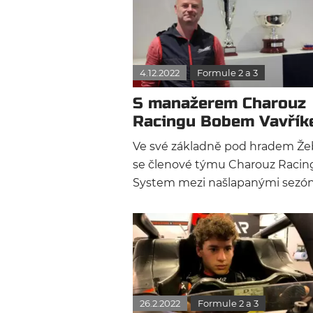
4.12.2022
Formule 2 a 3
S manažerem Charouz
Racingu Bobem Vavří
o tom co bude
Ve své základně pod hradem Že
se členové týmu Charouz Racin
System mezi našlapanými sezó
2022 a 2023 v mnohém slova sm
„příliš neohřejí“. Bylo tedy na čas
využít krátké přítomnosti mana
Roberta „Boba“ Vavříka a popoví
s ním o tom, jak tým hodnotí pr
proběhlý ročník a jaké jsou vyhl
26.2.2022
Formule 2 a 3
do příštího, který se v F2 a F3 již