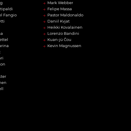
→
rg
Mark Webber
→
tipaldi
Felipe Massa
→
l Fangio
Pastor Maldonaldo
→
tti
Daniil Kvjat
→
Heikki Kovalainen
→
na
Lorenzo Bandini
→
ettel
Kuan-jü Čou
→
arina
Kevin Magnussen
t
ri
ton
ter
nen
ll