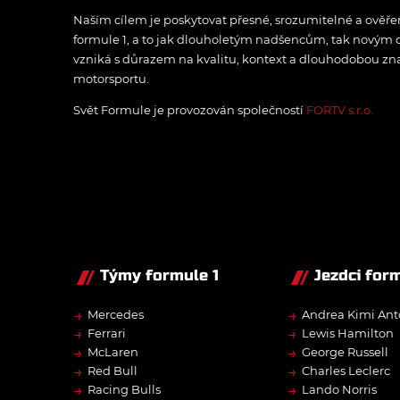
Naším cílem je poskytovat přesné, srozumitelné a ově
formule 1, a to jak dlouholetým nadšencům, tak novým
vzniká s důrazem na kvalitu, kontext a dlouhodobou zna
motorsportu.
Svět Formule je provozován společností
FORTV s.r.o.
Týmy formule 1
Jezdci form
→
→
Mercedes
Andrea Kimi Ant
→
→
Ferrari
Lewis Hamilton
→
→
McLaren
George Russell
→
→
Red Bull
Charles Leclerc
→
→
Racing Bulls
Lando Norris