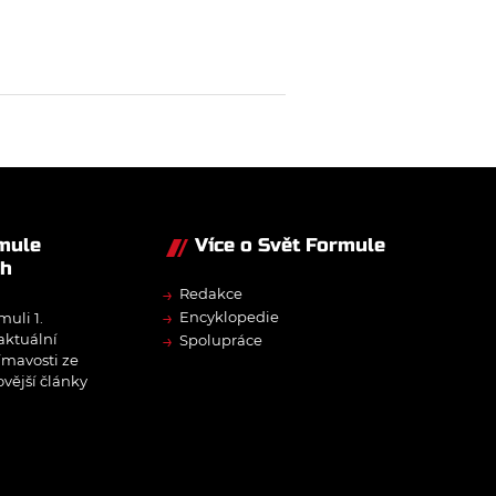
rmule
Více o Svět Formule
ch
→
Redakce
→
Encyklopedie
muli 1.
→
 aktuální
Spolupráce
ímavosti ze
ovější články