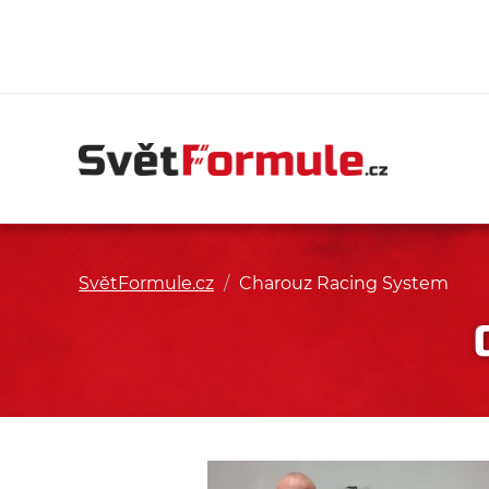
SvětFormule.cz
/
Charouz Racing System