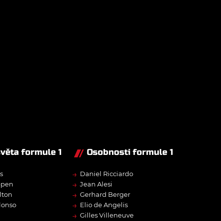
světa formule 1
Osobnosti formule 1
→
s
Daniel Ricciardo
→
ppen
Jean Alesi
→
lton
Gerhard Berger
→
lonso
Elio de Angelis
→
Gilles Villeneuve