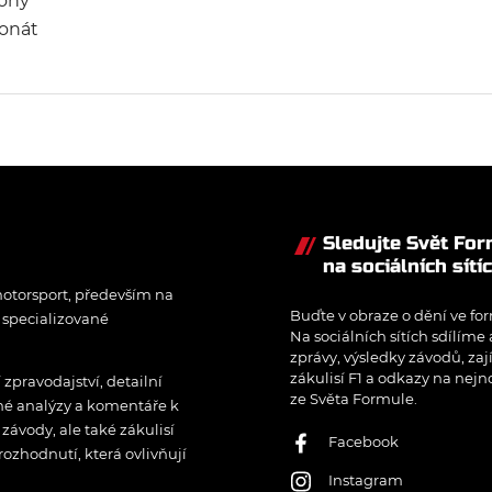
ony
ionát
mi i
cing
dromu
tat
lní
 že
Sledujte Svět Fo
P,
na sociálních sítí
cing
otorsport, především na
Buďte v obraze o dění ve for
í specializované
Na sociálních sítích sdílíme
zprávy, výsledky závodů, zaj
zákulisí F1 a odkazy na nejn
pravodajství, detailní
ze Světa Formule.
rné analýzy a komentáře k
ávody, ale také zákulisí
Facebook
rozhodnutí, která ovlivňují
Instagram