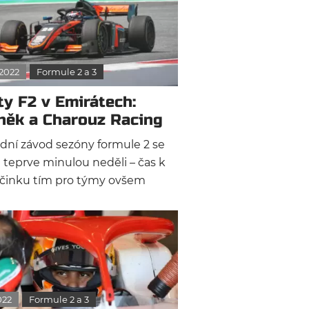
.2022
Formule 2 a 3
ty F2 v Emirátech:
něk a Charouz Racing
aháleli
dní závod sezóny formule 2 se
 teprve minulou neděli – čas k
činku tím pro týmy ovšem
al. Naopak. Dle vzoru F1
ny stáje totiž na trati Yas Marina
ly, aby mezi středou a pátkem
ušely nové jezdce a nebo
oubily svou spolupráci s jezdci z
o roku.
022
Formule 2 a 3