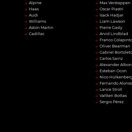
→
→
Alpine
Max Verstappen
→
→
Haas
Oscar Piastri
→
→
Audi
Isack Hadjar
→
→
Williams
Liam Lawson
→
→
Aston Martin
Pierre Gasly
→
→
Cadillac
Arvid Lindblad
→
Franco Colapint
→
Oliver Bearman
→
Gabriel Bortolet
→
Carlos Sainz
→
Alexander Albon
→
Esteban Ocon
→
Nico Hülkenber
→
Fernando Alons
→
Lance Stroll
→
Valtteri Bottas
→
Sergio Pérez