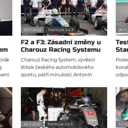
29.11.2022
Formule 2 a 3
26.11
F2 a F3: Zásadní změny u
Tes
kem
Charouz Racing Systemu
Sta
nez
brák
Charouz Racing System, vývěsní
Posle
g
štítek českého automobilového
konal
nami
sportu, patří minulosti. Antonín
odpo
yslu
Charouz prodal svou přihlášku pro
nezač
e,
šampionáty F2 a F3 německé stáji
všech
žera
PHM. Zároveň tým oznámil své
zůsta
dat si
jezdecké složení formule 2 pro příští
vyzko
ávě
sezónu.
prohl
ídky
tohot
20.2.2022
Formule 2 a 3
5.2.2