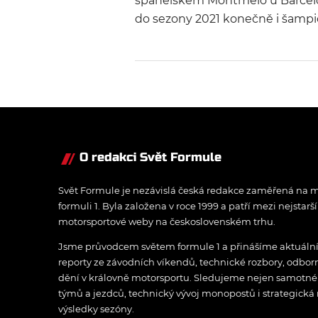
španělském Montmelo u Barcel
do sezony 2021 konečně i šamp
FIA formule 3. 30 borců – mezi ni
tři piloti české stáje Charouz Ra
System – právě na tomto auto
měli uplynulé dva dny čas vychy
poslední chybičky a najít optimá
nastavení pro boj o body. Zdá se,
jsou před prvním „mistrákem“
O redakci Svět Formule
nejlépe připraveni piloti týmú M
ART a Trident – také Charouz Ra
Svět Formule je nezávislá česká redakce zaměřená na m
System.
formuli 1. Byla založena v roce 1999 a patří mezi nejstarš
motorsportové weby na československém trhu.
Jsme průvodcem světem formule 1 a přinášíme aktuální z
reporty ze závodních víkendů, technické rozbory, odbo
dění v královně motorsportu. Sledujeme nejen samotné z
týmů a jezdců, technický vývoj monopostů i strategická 
výsledky sezóny.