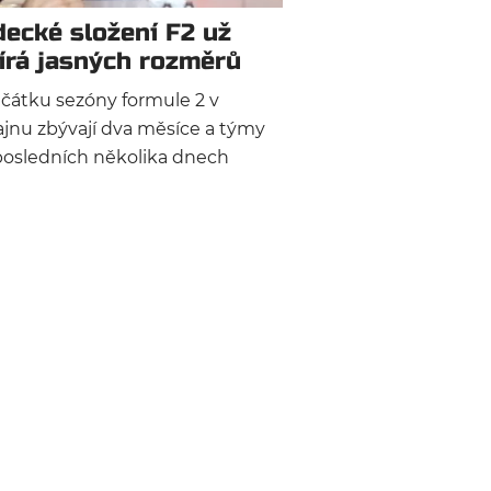
decké složení F2 už
írá jasných rozměrů
čátku sezóny formule 2 v
jnu zbývají dva měsíce a týmy
posledních několika dnech
ly předhánět v oznamování
ckého složení. A jelikož pozadu
taly ani ty nejlepší týmy, známe
ravdu zajímavá jména.