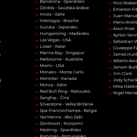
→
Barcelona - Španělsko
→
Nico Rosbe
→
Džidda - Saúdská Arábie
→
Emerson Fit
→
Imola - Itálie
→
Juan Manue
→
Interlagos - Brazílie
→
Mario Andre
→
Suzuka - Japonsko
→
Alain Prost
→
Hungaroring - Maďarsko
→
Ayrton Sen
→
Las Vegas - USA
→
o
Sebastian V
→
Lusail - Katar
→
Giuseppe F
→
Marina Bay - Singapur
→
o
James Hun
→
Melbourne - Austrálie
→
Alberto Asca
→
Miami - USA
→
Jenson But
→
Monako - Monte Carlo
→
Jim Clark
→
Montréal - Kanada
→
g
Jody Scheck
→
Monza - Itálie
→
o
Mika Häkki
→
Red Bull Ring - Rakousko
→
Nigel Manse
→
Šanghaj - Čína
→
Silverstone - Velká Británie
→
Spa-Francorchamps - Belgie
→
Yas Marina - Abú Zabí
→
Zandvoort - Nizozemí
→
Madring - Španělsko
→
Portimão - Portugalsko