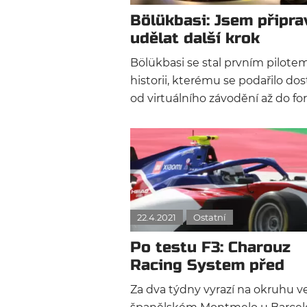
pojede pod hlavičkou PHM Rac
Bölükbasi: Jsem připra
by Charouz.
udělat další krok
Bölükbasi se stal prvním pilote
historii, kterému se podařilo dos
od virtuálního závodění až do f
2. Čeká ho debut s českou stájí
Charouz Racing. My vám s tímto
tureckým pilotem přinášíme
exklusivní rozhovor.
22.4.2021
Ostatní
Po testu F3: Charouz
Racing System před
průlomem?
Za dva týdny vyrazí na okruhu v