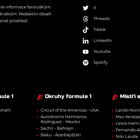
řené informace fanouškům
X
 divákům. Redakční obsah
Threads
lost prostředí
Tiktok
LinkedIn
Youtube
Spotify
ule 1
Okruhy formule 1
Mistři 
→
→
onelli
Circuit of the Americas - USA
Lando Norri
→
→
Autódromo Hermanos
Max Versta
Rodríguez - Mexiko
→
Lewis Hami
→
Sachír - Bahrajn
→
Fernando A
→
Baku - Ázerbájdžán
→
Niki Lauda