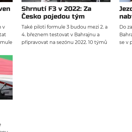
ingu
ven
Shrnutí F3 v 2022: Za
Jez
Česko pojedou tým
nab
Charouz a Staněk
m v
Také piloti formule 3 budou mezi 2. a
Do za
tat
4. březnem testovat v Bahrajnu a
Bahra
ormule
připravovat na sezónu 2022. 10 týmů
se v 
nasadí tradičně po třech jezdcích a
zača
tak jistě nebude jednoduché
jezde
vyniknout. Český Charouz Racing
nezůs
System skončil roku 2021 v
už op
hodnocení týmů (především díky
výkonům Logana Sargeanta) na
dobré 5. pozici.
e