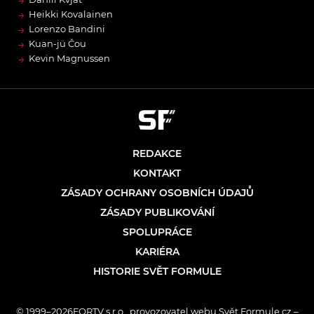
→
→
Heikki Kovalainen
→
Lorenzo Bandini
→
Kuan-jü Čou
→
Kevin Magnussen
REDAKCE
KONTAKT
ZÁSADY OCHRANY OSOBNÍCH ÚDAJŮ
ZÁSADY PUBLIKOVÁNÍ
SPOLUPRÁCE
KARIÉRA
HISTORIE SVĚT FORMULE
© 1999–2026FORTV s.r.o., provozovatel webu Svět Formule.cz –