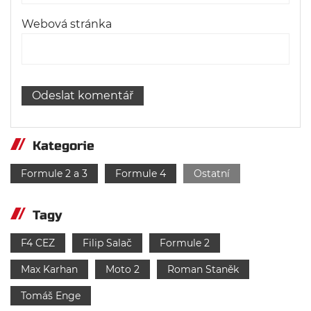
Webová stránka
Kategorie
Formule 2 a 3
Formule 4
Ostatní
Tagy
F4 CEZ
Filip Salač
Formule 2
Max Karhan
Moto 2
Roman Staněk
Tomáš Enge