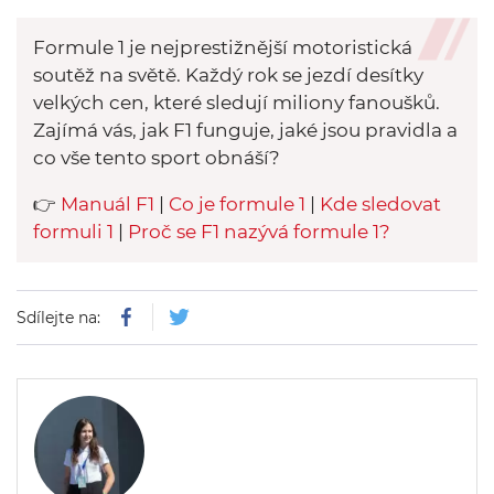
Formule 1 je nejprestižnější motoristická
soutěž na světě. Každý rok se jezdí desítky
velkých cen, které sledují miliony fanoušků.
Zajímá vás, jak F1 funguje, jaké jsou pravidla a
co vše tento sport obnáší?
👉
Manuál F1
|
Co je formule 1
|
Kde sledovat
formuli 1
|
Proč se F1 nazývá formule 1?
Sdílejte na: