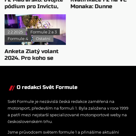
pódium pro Invictu,
Monaka: Dunne
Staněk druhý
nejrychlejší, Staněk v
7. řadě
2.2.2025
Formule 2 a 3
Formule 4
Ostatní
Anketa Zlatý volant
2024. Pro koho se
hlasuje?
O redakci Svět Formule
Svět Formule je nezávislá česká redakce zaměřená na
motorsport, především na formuli 1. Byla založena v roce 1999
a patří mezi nejstarší specializované motorsportové weby na
československém trhu.
Jsme průvodcem světem formule 1 a přinášíme aktuální