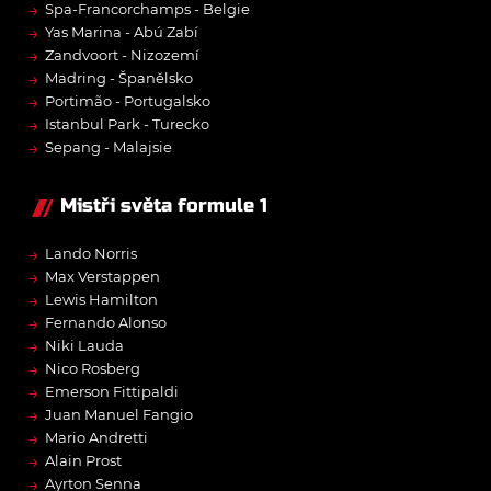
→
Spa-Francorchamps - Belgie
→
Yas Marina - Abú Zabí
→
Zandvoort - Nizozemí
→
Madring - Španělsko
→
Portimão - Portugalsko
→
Istanbul Park - Turecko
→
Sepang - Malajsie
Mistři světa formule 1
→
Lando Norris
→
Max Verstappen
→
Lewis Hamilton
→
Fernando Alonso
→
Niki Lauda
→
Nico Rosberg
→
Emerson Fittipaldi
→
Juan Manuel Fangio
→
Mario Andretti
→
Alain Prost
→
Ayrton Senna