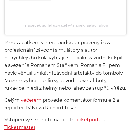
Příspěvek sdílel uživatel @stanek_salac_show
Před začátkem večera budou připraveny i dva
profesionální závodní simulátory a autor
nejrychlejšího kola vyhraje speciální závodní kokpit
a svezení s Romanem Staňkem. Roman s Filipem
navíc věnují unikátní závodní artefakty do tomboly.
Můžete vyhrát hodinky, závodní overal, boty,
rukavice, hledí z helmy nebo lahev ze stupňů vítězů.
Celým
večerem
provede komentátor formule 2 a
reportér TV Nova Richard Tesař.
Vstupenky seženete na sítích
Ticketportal
a
Ticketmaster
.