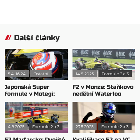
Další články
5.4. 16:24
Ostatní
14.9.2025
Formule 2 a 3
Japonská Super
F2 v Monze: Staňkovo
formule v Motegi:
nedělní Waterloo
Staněk bez šance…
4.8.2025
Formule 2 a 3
23.5.2025
Formule 2 a 3
F2 Maďarsko: Dvojité
Kvalifikace F2 na VC