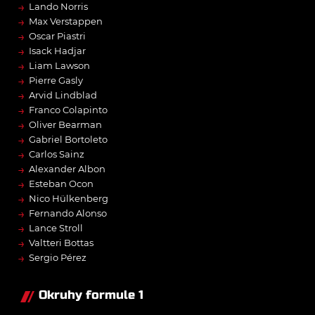
→
Lando Norris
→
Max Verstappen
→
Oscar Piastri
→
Isack Hadjar
→
Liam Lawson
→
Pierre Gasly
→
Arvid Lindblad
→
Franco Colapinto
→
Oliver Bearman
→
Gabriel Bortoleto
→
Carlos Sainz
→
Alexander Albon
→
Esteban Ocon
→
Nico Hülkenberg
→
Fernando Alonso
→
Lance Stroll
→
Valtteri Bottas
→
Sergio Pérez
Okruhy formule 1