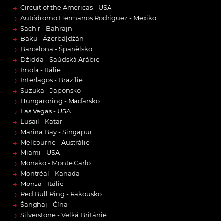
→
Circuit of the Americas - USA
→
Autódromo Hermanos Rodríguez - Mexiko
→
Sachír - Bahrajn
→
Baku - Ázerbájdžán
→
Barcelona - Španělsko
→
Džidda - Saúdská Arábie
→
Imola - Itálie
→
Interlagos - Brazílie
→
Suzuka - Japonsko
→
Hungaroring - Maďarsko
→
Las Vegas - USA
→
Lusail - Katar
→
Marina Bay - Singapur
→
Melbourne - Austrálie
→
Miami - USA
→
Monako - Monte Carlo
→
Montréal - Kanada
→
Monza - Itálie
→
Red Bull Ring - Rakousko
→
Šanghaj - Čína
→
Silverstone - Velká Británie