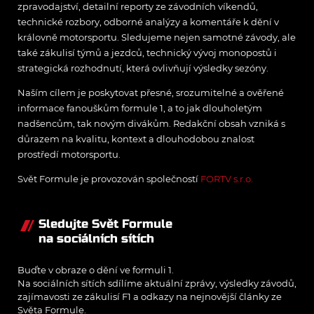
zpravodajství, detailní reporty ze závodních víkendů,
technické rozbory, odborné analýzy a komentáře k dění v
královně motorsportu. Sledujeme nejen samotné závody, ale
také zákulisí týmů a jezdců, technický vývoj monopostů i
strategická rozhodnutí, která ovlivňují výsledky sezóny.
Naším cílem je poskytovat přesné, srozumitelné a ověřené
informace fanouškům formule 1, a to jak dlouholetým
nadšencům, tak novým divákům. Redakční obsah vzniká s
důrazem na kvalitu, kontext a dlouhodobou znalost
prostředí motorsportu.
Svět Formule je provozován společností
FORTV s.r.o.
Sledujte Svět Formule
na sociálních sítích
Buďte v obraze o dění ve formuli 1.
Na sociálních sítích sdílíme aktuální zprávy, výsledky závodů,
zajímavosti ze zákulisí F1 a odkazy na nejnovější články ze
Světa Formule.