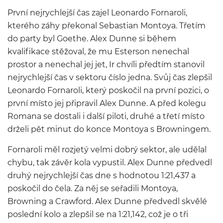
První nejrychlejší čas zajel Leonardo Fornaroli,
kterého záhy překonal Sebastian Montoya. Třetím
do party byl Goethe. Alex Dunne si během
kvalifikace stěžoval, že mu Esterson nenechal
prostor a nenechal jej jet, Ir chvíli předtím stanovil
nejrychlejší čas v sektoru číslo jedna. Svůj čas zlepšil
Leonardo Fornaroli, který poskočil na první pozici, o
první místo jej připravil Alex Dunne. A před kolegu
Romana se dostali i další piloti, druhé a třetí místo
drželi pět minut do konce Montoya s Browningem.
Fornaroli měl rozjetý velmi dobrý sektor, ale udělal
chybu, tak závěr kola vypustil. Alex Dunne předvedl
druhý nejrychlejší čas dne s hodnotou 1:21,437 a
poskočil do čela. Za něj se seřadili Montoya,
Browning a Crawford. Alex Dunne předvedl skvělé
poslední kolo a zlepšil se na 1:21,142, což je o tři