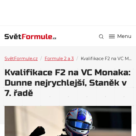
Menu
SvětFormule.cz
/
Formule 2 a 3
/
Kvalifikace F2 na VC Monaka: Dunne nejrychlejší, Staněk v 7. řadě
Kvalifikace F2 na VC Monaka:
Dunne nejrychlejší, Staněk v
7. řadě