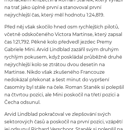
na trať jako úplně první a stanovoval první
nejrychlejší čas, který měl hodnotu 1:24,819.
Před něj však skočilo hned osm rychlejších pilotů,
včetně odskočeného Victora Martinse, který zapsal
čas 1:21,792. Pěkné kolo předvedl jezdec Premy
Gabriele Mini. Arvid Lindblad zazářil svým druhým
rychlým pokusem, když poskládal průběžně druhé
nejrychlejší kolo se ztrátou dvou desetin na
Martinse. Nikdo však zkušeného Francouze
nedokázal překonat a šest minut do vypršení
časomíry byl stále na čele. Roman Staněk si polepšil
na čtvrtou pozici, ale Mini poskočil na třetí pozici a
Čecha odsunul.
Arvid Lindblad pokračoval ve zlepšování svých
sektorových časů a poskočil na první pozici, vzápětí
jej odsunul Richard Verschoor. Staněk si polepšil na