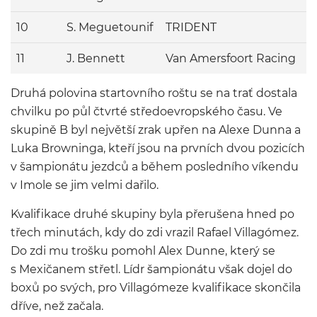
10
S. Meguetounif
TRIDENT
1
11
J. Bennett
Van Amersfoort Racing
1
Druhá polovina startovního roštu se na trať dostala
chvilku po půl čtvrté středoevropského času. Ve
skupině B byl největší zrak upřen na Alexe Dunna a
Luka Browninga, kteří jsou na prvních dvou pozicích
v šampionátu jezdců a během posledního víkendu
v Imole se jim velmi dařilo.
Kvalifikace druhé skupiny byla přerušena hned po
třech minutách, kdy do zdi vrazil Rafael Villagómez.
Do zdi mu trošku pomohl Alex Dunne, který se
s Mexičanem střetl. Lídr šampionátu však dojel do
boxů po svých, pro Villagómeze kvalifikace skončila
dříve, než začala.