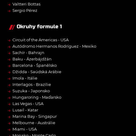
→
Valtteri Bottas
→
Sergio Pérez
Okruhy formule 1
→
Circuit of the Americas - USA
→
Autódromo Hermanos Rodríguez - Mexiko
→
Sachír - Bahrajn
→
Baku - Ázerbájdžán
→
Barcelona - Španělsko
→
Džidda - Saúdská Arábie
→
Imola - Itálie
→
Interlagos - Brazílie
→
Suzuka - Japonsko
→
Hungaroring - Maďarsko
→
Las Vegas - USA
→
Lusail - Katar
→
Marina Bay - Singapur
→
Melbourne - Austrálie
→
Miami - USA
→
Monako - Monte Carlo