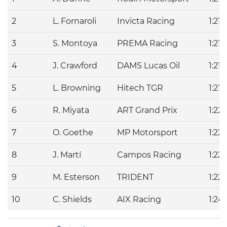
2
L. Fornaroli
Invicta Racing
1:21.
3
S. Montoya
PREMA Racing
1:21.
4
J. Crawford
DAMS Lucas Oil
1:21.
5
L. Browning
Hitech TGR
1:21.
6
R. Miyata
ART Grand Prix
1:22.
7
O. Goethe
MP Motorsport
1:22
8
J. Martí
Campos Racing
1:22
9
M. Esterson
TRIDENT
1:22
10
C. Shields
AIX Racing
1:24