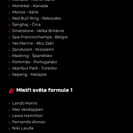
→
Montréal - Kanada
→
Monza - Itálie
→
Red Bull Ring - Rakousko
→
Šanghaj - Čína
→
Silverstone - Velká Británie
→
Spa-Francorchamps - Belgie
→
Yas Marina - Abú Zabí
→
Zandvoort - Nizozemí
→
Madring - Španělsko
→
Portimão - Portugalsko
→
Istanbul Park - Turecko
→
Sepang - Malajsie
Mistři světa formule 1
→
Lando Norris
→
Max Verstappen
→
Lewis Hamilton
→
Fernando Alonso
→
Niki Lauda