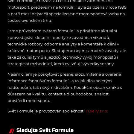
Svět Formule je nezávislá česká redakce zaměřená na
motorsport, především na formuli 1. Byla založena v roce 1999
a patří mezi nejstarší specializované motorsportové weby na
československém trhu.
Jsme průvodcem světem formule 1 a přinášíme aktuální
zpravodajství, detailní reporty ze závodních víkendů,
technické rozbory, odborné analýzy a komentáře k dění v
královně motorsportu. Sledujeme nejen samotné závody, ale
také zákulisí týmů a jezdců, technický vývoj monopostů i
strategická rozhodnutí, která ovlivňují výsledky sezóny.
Naším cílem je poskytovat přesné, srozumitelné a ověřené
informace fanouškům formule 1, a to jak dlouholetým
nadšencům, tak novým divákům. Redakční obsah vzniká s
důrazem na kvalitu, kontext a dlouhodobou znalost
prostředí motorsportu.
Svět Formule je provozován společností
FORTV s.r.o.
Sledujte Svět Formule