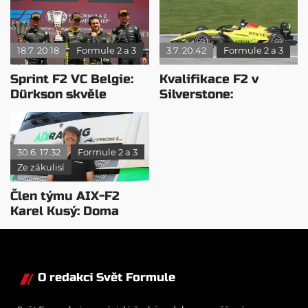
hlavním závodě
dominoval León
18.7. 20:18
Formule 2 a 3
3.7. 20:42
Formule 2 a 3
Sprint F2 VC Belgie:
Kvalifikace F2 v
Dürkson skvěle
Silverstone:
zakončil závod
Camarova opravná
zkouška
30.6. 17:32
Formule 2 a 3
Ze zákulisí
Člen týmu AIX-F2
Karel Kusý: Doma
nejsem celé měsíce…
O redakci Svět Formule