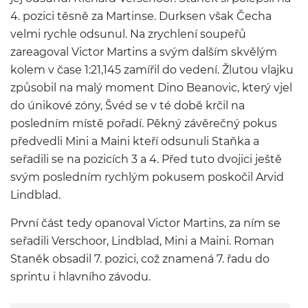
4. pozici těsně za Martinse. Durksen však Čecha
velmi rychle odsunul. Na zrychlení soupeřů
zareagoval Victor Martins a svým dalším skvělým
kolem v čase 1:21,145 zamířil do vedení. Žlutou vlajku
způsobil na malý moment Dino Beanovic, který vjel
do únikové zóny, Švéd se v té době krčil na
posledním místě pořadí. Pěkný závěrečný pokus
předvedli Mini a Maini kteří odsunuli Staňka a
seřadili se na pozicích 3 a 4. Před tuto dvojici ještě
svým posledním rychlým pokusem poskočil Arvid
Lindblad.
První část tedy opanoval Victor Martins, za ním se
seřadili Verschoor, Lindblad, Mini a Maini. Roman
Staněk obsadil 7. pozici, což znamená 7. řadu do
sprintu i hlavního závodu.