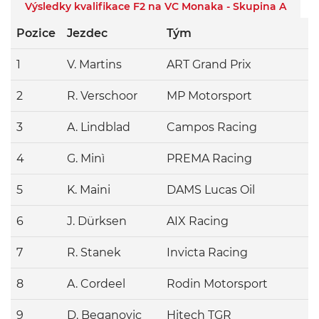
Výsledky kvalifikace F2 na VC Monaka - Skupina A
Pozice
Jezdec
Tým
Č
1
V. Martins
ART Grand Prix
1
2
R. Verschoor
MP Motorsport
1
3
A. Lindblad
Campos Racing
1
4
G. Minì
PREMA Racing
1
5
K. Maini
DAMS Lucas Oil
1
6
J. Dürksen
AIX Racing
1
7
R. Stanek
Invicta Racing
1
8
A. Cordeel
Rodin Motorsport
1
9
D. Beganovic
Hitech TGR
1