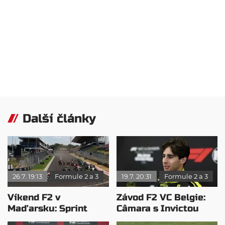
Další články
26.7. 19:13
Formule 2 a 3
19.7. 20:31
Formule 2 a 3
Víkend F2 v
Závod F2 VC Belgie:
Maďarsku: Sprint
Câmara s Invictou
opanoval Minì, v
ovládl Spa