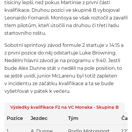
tisíciny lepší, než pokus Martinse z první části
kvalifikace. Druhou pozici ve skupině B vybojoval
Leonardo Fornaroli. Montoya se však roztočil a zavařil
třem pilotům, kteří útočili na druhou či třetí řadu
startovního roštu.
Sobotní sprintový závod formule 2 startuje v 14:15 a
z první pozice do něj odstartuje Luke Browning.
Nedělní hlavní závod je na programu v 9:40. Jestli
bude Alex Dunne stát v neděli na pole position, to
se ještě uvidí, junior McLarenu byl totiž zapleten
v incidentu ze začátku kvalifikace a ta se bude
vyšetřovat v pátek k večeru.
Výsledky kvalifikace F2 na VC Monaka - Skupina B
Pozice
Jezdec
Tým
Čas
1
A. Dunne
Rodin Motorsport
1:21.