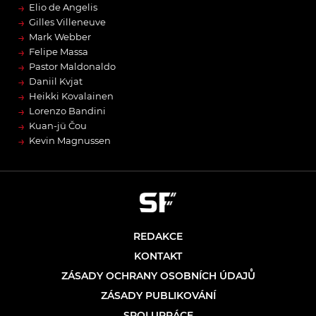
→
Elio de Angelis
→
Gilles Villeneuve
→
Mark Webber
→
Felipe Massa
→
Pastor Maldonaldo
→
Daniil Kvjat
→
Heikki Kovalainen
→
Lorenzo Bandini
→
Kuan-jü Čou
→
Kevin Magnussen
REDAKCE
KONTAKT
ZÁSADY OCHRANY OSOBNÍCH ÚDAJŮ
ZÁSADY PUBLIKOVÁNÍ
SPOLUPRÁCE