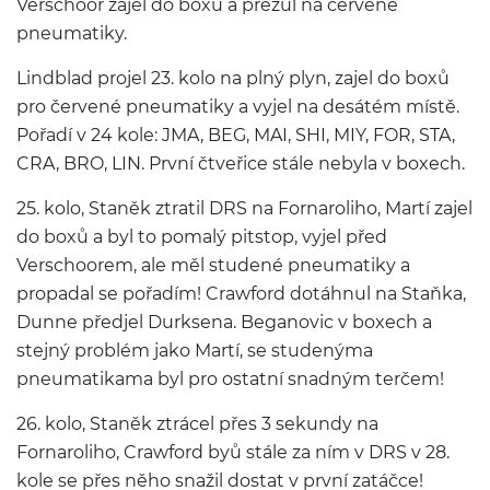
Verschoor zajel do boxů a přezul na červené
pneumatiky.
Lindblad projel 23. kolo na plný plyn, zajel do boxů
pro červené pneumatiky a vyjel na desátém místě.
Pořadí v 24 kole: JMA, BEG, MAI, SHI, MIY, FOR, STA,
CRA, BRO, LIN. První čtveřice stále nebyla v boxech.
25. kolo, Staněk ztratil DRS na Fornaroliho, Martí zajel
do boxů a byl to pomalý pitstop, vyjel před
Verschoorem, ale měl studené pneumatiky a
propadal se pořadím! Crawford dotáhnul na Staňka,
Dunne předjel Durksena. Beganovic v boxech a
stejný problém jako Martí, se studenýma
pneumatikama byl pro ostatní snadným terčem!
26. kolo, Staněk ztrácel přes 3 sekundy na
Fornaroliho, Crawford byů stále za ním v DRS v 28.
kole se přes něho snažil dostat v první zatáčce!