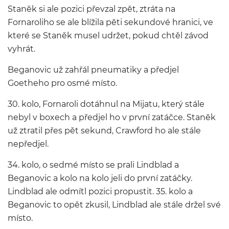
Staněk si ale pozici převzal zpět, ztráta na
Fornaroliho se ale blížila pěti sekundové hranici, ve
které se Staněk musel udržet, pokud chtěl závod
vyhrát.
Beganovic už zahřál pneumatiky a předjel
Goetheho pro osmé místo.
30. kolo, Fornaroli dotáhnul na Mijatu, který stále
nebyl v boxech a předjel ho v první zatáčce. Staněk
už ztratil přes pět sekund, Crawford ho ale stále
nepředjel.
34. kolo, o sedmé místo se prali Lindblad a
Beganovic a kolo na kolo jeli do první zatáčky.
Lindblad ale odmítl pozici propustit. 35. kolo a
Beganovic to opět zkusil, Lindblad ale stále držel své
místo.