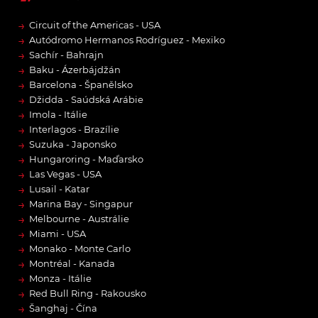
→
Circuit of the Americas - USA
→
Autódromo Hermanos Rodríguez - Mexiko
→
Sachír - Bahrajn
→
Baku - Ázerbájdžán
→
Barcelona - Španělsko
→
Džidda - Saúdská Arábie
→
Imola - Itálie
→
Interlagos - Brazílie
→
Suzuka - Japonsko
→
Hungaroring - Maďarsko
→
Las Vegas - USA
→
Lusail - Katar
→
Marina Bay - Singapur
→
Melbourne - Austrálie
→
Miami - USA
→
Monako - Monte Carlo
→
Montréal - Kanada
→
Monza - Itálie
→
Red Bull Ring - Rakousko
→
Šanghaj - Čína