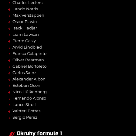
→
Charles Leclerc
→
Lando Norris
→
Max Verstappen
→
Oscar Piastri
→
Isack Hadjar
→
Liam Lawson
→
Pierre Gasly
→
Arvid Lindblad
→
Franco Colapinto
→
Oliver Bearman
→
Gabriel Bortoleto
→
Carlos Sainz
→
Alexander Albon
→
Esteban Ocon
→
Nico Hülkenberg
→
Fernando Alonso
→
Lance Stroll
→
Valtteri Bottas
→
Sergio Pérez
Okruhy formule 1