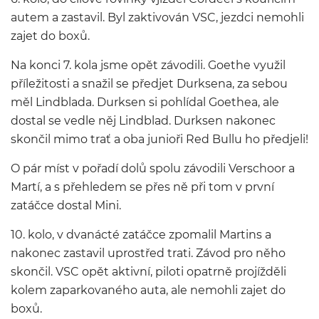
autem a zastavil. Byl zaktivován VSC, jezdci nemohli
zajet do boxů.
Na konci 7. kola jsme opět závodili. Goethe využil
příležitosti a snažil se předjet Durksena, za sebou
měl Lindblada. Durksen si pohlídal Goethea, ale
dostal se vedle něj Lindblad. Durksen nakonec
skončil mimo trať a oba junioři Red Bullu ho předjeli!
O pár míst v pořadí dolů spolu závodili Verschoor a
Martí, a s přehledem se přes ně při tom v první
zatáčce dostal Mini.
10. kolo, v dvanácté zatáčce zpomalil Martins a
nakonec zastavil uprostřed trati. Závod pro něho
skončil. VSC opět aktivní, piloti opatrně projížděli
kolem zaparkovaného auta, ale nemohli zajet do
boxů.