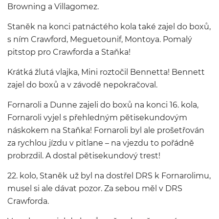
Browning a Villagomez.
Staněk na konci patnáctého kola také zajel do boxů,
s ním Crawford, Meguetounif, Montoya. Pomalý
pitstop pro Crawforda a Staňka!
Krátká žlutá vlajka, Mini roztočil Bennetta! Bennett
zajel do boxů a v závodě nepokračoval.
Fornaroli a Dunne zajeli do boxů na konci 16. kola,
Fornaroli vyjel s přehledným pětisekundovým
náskokem na Staňka! Fornaroli byl ale prošetřován
za rychlou jízdu v pitlane – na vjezdu to pořádně
probrzdil. A dostal pětisekundový trest!
22. kolo, Staněk už byl na dostřel DRS k Fornarolimu,
musel si ale dávat pozor. Za sebou měl v DRS
Crawforda.