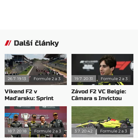
Další články
26.7. 19:13
Formule 2 a 3
19.7. 20:31
Formule 2 a 3
Víkend F2 v
Závod F2 VC Belgie:
Maďarsku: Sprint
Câmara s Invictou
opanoval Minì, v
ovládl Spa
hlavním závodě
dominoval León
18.7. 20:18
Formule 2 a 3
3.7. 20:42
Formule 2 a 3