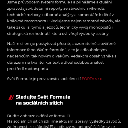
Jsme průvodcem světem formule 1 a přinášíme aktuální
zpravodajství, detailní reporty ze závodních víkendů,
technické rozbory, odborné analýzy a komentáře k dění v
královně motorsportu. Sledujeme nejen samotné závody, ale
také zákulisí týmů a jezdců, technický vývoj monopostů i
strategická rozhodnutí, která ovlivňují výsledky sezóny.
Naším cílem je poskytovat přesné, srozumitelné a ověřené
informace fanouškům formule 1, a to jak dlouholetým
nadšencům, tak novým divákům. Redakční obsah vzniká s
důrazem na kvalitu, kontext a dlouhodobou znalost
prostředí motorsportu.
Svět Formule je provozován společností
FORTV s.r.o.
Sledujte Svět Formule
na sociálních sítích
Buďte v obraze o dění ve formuli 1.
Na sociálních sítích sdílíme aktuální zprávy, výsledky závodů,
zajímavosti ze zákulisí F1 a odkazy na nejnovější články ze