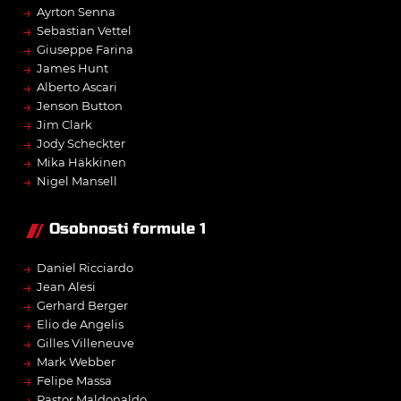
→
Ayrton Senna
→
Sebastian Vettel
→
Giuseppe Farina
→
James Hunt
→
Alberto Ascari
→
Jenson Button
→
Jim Clark
→
Jody Scheckter
→
Mika Häkkinen
→
Nigel Mansell
Osobnosti formule 1
→
Daniel Ricciardo
→
Jean Alesi
→
Gerhard Berger
→
Elio de Angelis
→
Gilles Villeneuve
→
Mark Webber
→
Felipe Massa
→
Pastor Maldonaldo