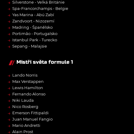
→
Silverstone - Velká Británie
→
Spa-Francorchamps - Belgie
→
Yas Marina - Abú Zabí
→
Zandvoort - Nizozemí
→
Madring - Španělsko
→
Portimão - Portugalsko
→
Istanbul Park - Turecko
→
Sepang - Malajsie
Mistři světa formule 1
→
Lando Norris
→
Max Verstappen
→
Lewis Hamilton
→
Fernando Alonso
→
Niki Lauda
→
Nico Rosberg
→
Emerson Fittipaldi
→
Juan Manuel Fangio
→
Mario Andretti
→
Alain Prost