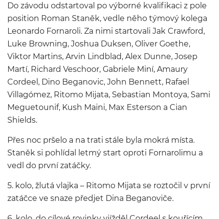
Do závodu odstartoval po výborné kvalifikaci z pole
position Roman Staněk, vedle něho týmový kolega
Leonardo Fornaroli. Za nimi startovali Jak Crawford,
Luke Browning, Joshua Duksen, Oliver Goethe,
Viktor Martins, Arvin Lindblad, Alex Dunne, Josep
Martí, Richard Veschoor, Gabriele Miní, Amaury
Cordeel, Dino Beganovic,
John Bennett,
Rafael
Villagómez
, Ritomo Mijata,
Sebastian Montoya,
Sami
Meguetounif, Kush Maini, Max Esterson a Cian
Shields
.
Přes noc pršelo a na trati stále byla mokrá místa.
Staněk si pohlídal letmý start oproti Fornarolimu a
vedl do první zatáčky.
5. kolo, žlutá vlajka – Ritomo Mijata se roztočil v první
zatáčce ve snaze předjet Dina Beganoviče.
6. kolo, do cílové rovinky vjížděl Cordeel s kouřícím