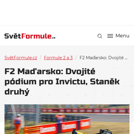
Menu
SvětFormule.cz
/
Formule 2 a 3
/
F2 Maďarsko: Dvojité pódium pro Invictu, Staněk druhý
F2 Maďarsko: Dvojité
pódium pro Invictu, Staněk
druhý