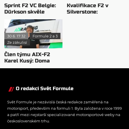
Sprint F2 VC Belgie:
Kvalifikace F2 v
Dürkson skvěle
Silverstone:
zakončil závod
Camarova opravná
zkouška
30.6. 17:32
Formule 2 a 3
Ze zákulisí
Člen týmu AIX-F2
Karel Kusý: Doma
nejsem celé měsíce…
O redakci Svět Formule
Svět Formule je nezávislá česká redakce zaměřená na
motorsport, především na formuli 1. Byla založena v roce 1999
a patří mezi nejstarší specializované motorsportové weby na
československém trhu.