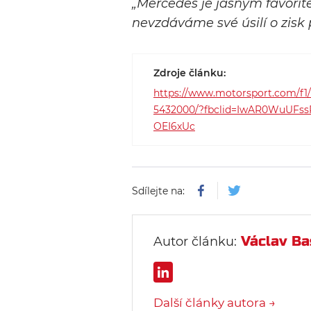
„Mercedes je jasným favorit
nevzdáváme své úsilí o zisk 
Zdroje článku:
https://www.motorsport.com/f1/
5432000/?fbclid=IwAR0WuUFss
OEI6xUc
Sdílejte na:
Václav Ba
Autor článku:
Další články autora →