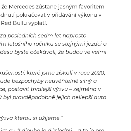
, že Mercedes zůstane jasným favoritem
hodnutí pokračovat v přidávání výkonu v
Red Bullu vyplatí.
e za posledních sedm let naprosto
m letošního ročníku se stejnými jezdci a
desu byste očekávali, že budou ve velmi
ušeností, které jsme získali v roce 2020,
de bezpochyby neuvěřitelně silný a
e, postavit trvalejší výzvu – zejména v
ý byl pravděpodobně jejich nejlepší auto
výzva kterou si užijeme.”
tým a už dlouho je důsledný – a to je pro