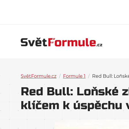
SvětFormule.cz
/
Formule 1
/
Red Bull: Loňsk
Red Bull: Loňské 
klíčem k úspěchu 