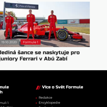
19.10.2020
Formule 1
Jediná šance se naskytuje pro
juniory Ferrari v Abú Zabí
rmule
Více o Svět Formule
ch
→
Redakce
→
Encyklopedie
muli 1.