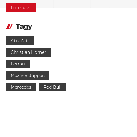
Formule 1
Tagy
Abu Zabí
Christian Horner
Ferrari
Max Verstappen
Mercedes
Red Bull