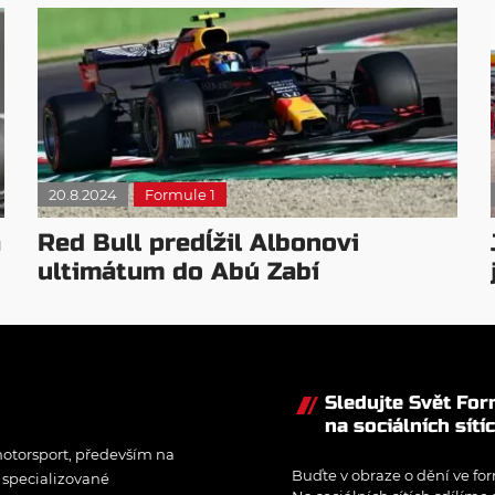
20.8.2024
Formule 1
a
Red Bull predĺžil Albonovi
ultimátum do Abú Zabí
Sledujte Svět Fo
na sociálních sítí
otorsport, především na
Buďte v obraze o dění ve for
í specializované