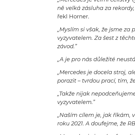
ně velká zásluha za rekordy,
řekl Horner.
„Myslím si však, že jsme za
vyzyvatelem. Za šest z těcht
závod.”
„A je pro nás důležité neust
„Mercedes je docela stroj, al
porazit – tvrdou prací, tím
„Takže nijak nepodceňujeme 
vyzyvatelem.”
„Naším cílem je, jak říkám, 
roku 2021. A doufejme, že R