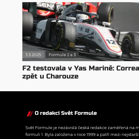
3.3.2025
Formule 2 a 3
F2 testovala v Yas Marině: Corre
zpět u Charouze
O redakci Svět Formule
Svět Formule je nezávislá česká redakce zaměřená na m
formuli 1. Byla založena v roce 1999 a patří mezi nejstarš