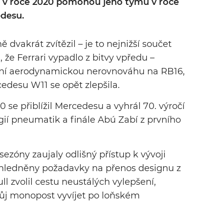
 v roce 2020 pomohou jeho týmu v roce
edesu.
dvakrát zvítězil – je to nejnižší součet
 že Ferrari vypadlo z bitvy vpředu –
ntní aerodynamickou nerovnováhu na RB16,
desu W11 se opět zlepšila.
 se přiblížil Mercedesu a vyhrál 70. výročí
egií pneumatik a finále Abú Zabí z prvního
zóny zaujaly odlišný přístup k vývoji
ohledněny požadavky na přenos designu z
l zvolil cestu neustálých vylepšení,
ůj monopost vyvíjet po loňském