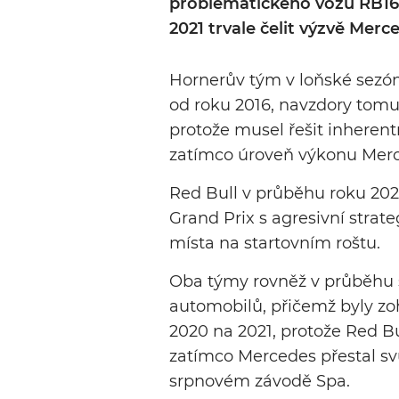
problematického vozu RB16
2021 trvale čelit výzvě Merc
Hornerův tým v loňské sezóně 
od roku 2016, navzdory tomu,
protože musel řešit inhere
zatímco úroveň výkonu Merce
Red Bull v průběhu roku 2020
Grand Prix s agresivní strat
místa na startovním roštu.
Oba týmy rovněž v průběhu se
automobilů, přičemž byly z
2020 na 2021, protože Red Bul
zatímco Mercedes přestal sv
srpnovém závodě Spa.