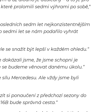
 které prolomili sedmi výhrami po sobě,
“
 posledních sedm let nejkonzistentnějším
o sedmi let se nám podařilo vyhrát
ále se snažit být lepší v každém ohledu.“
e dokázali jsme, že jsme schopni je
, že se budeme věnovat danému úkolu.“
sílu Mercedesu. Ale vždy jsme byli
vzít si ponaučení z předchozí sezony do
B16B bude správná cesta.“