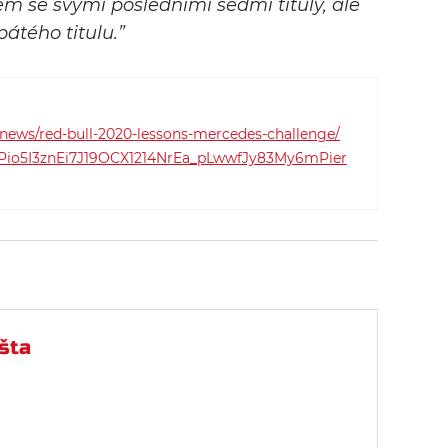
em se svými posledními sedmi tituly, ale
pátého titulu.”
news/red-bull-2020-lessons-mercedes-challenge/
Pio5I3znEi7J19OCX1214NrEa_pLwwfJy83My6mPier
šta