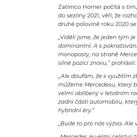
Zatímco Horner počítá s tím
do sezóny 2021, věří, že roz
druhé polovině roku 2020 se 
„Viděli jsme, že jeden tým j
dominantní. A s pokračování
monoposty, na straně Merce
silné pozici znovu,”
prohlásil.
„Ale doufám, že s využitím zk
můžeme Mercedesu, který bu
velmi oblíbený v letošním roc
zadní části automobilu, kter
hybridní éry.”
„Bude to pro nás výzva. Ale 
„Mercedes je velmi celistvý 