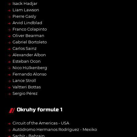
→
Isack Hadjar
→
Liam Lawson
→
Pierre Gasly
→
Arvid Lindblad
→
Franco Colapinto
→
Oliver Bearman
→
Gabriel Bortoleto
→
Carlos Sainz
→
Alexander Albon
→
Esteban Ocon
→
Nico Hülkenberg
→
Fernando Alonso
→
Lance Stroll
→
Valtteri Bottas
→
Sergio Pérez
Okruhy formule 1
→
Circuit of the Americas - USA
→
Autódromo Hermanos Rodríguez - Mexiko
→
Sachír - Bahrajn