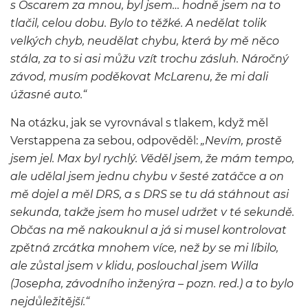
s Oscarem za mnou, byl jsem… hodně jsem na to
tlačil, celou dobu. Bylo to těžké. A nedělat tolik
velkých chyb, neudělat chybu, která by mě něco
stála, za to si asi můžu vzít trochu zásluh. Náročný
závod, musím poděkovat McLarenu, že mi dali
úžasné auto.“
Na otázku, jak se vyrovnával s tlakem, když měl
Verstappena za sebou, odpověděl:
„Nevím, prostě
jsem jel. Max byl rychlý. Věděl jsem, že mám tempo,
ale udělal jsem jednu chybu v šesté zatáčce a on
mě dojel a měl DRS, a s DRS se tu dá stáhnout asi
sekunda, takže jsem ho musel udržet v té sekundě.
Občas na mě nakouknul a já si musel kontrolovat
zpětná zrcátka mnohem více, než by se mi líbilo,
ale zůstal jsem v klidu, poslouchal jsem Willa
(Josepha, závodního inženýra – pozn. red.) a to bylo
nejdůležitější.“