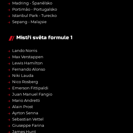
→
Madring - Španělsko
→
Portimão - Portugalsko
→
Istanbul Park - Turecko
→
Sepang - Malajsie
Mistři světa formule 1
→
Lando Norris
→
Max Verstappen
→
Lewis Hamilton
→
Fernando Alonso
→
Niki Lauda
→
Nico Rosberg
→
Emerson Fittipaldi
→
Juan Manuel Fangio
→
Mario Andretti
→
Alain Prost
→
Ayrton Senna
→
Sebastian Vettel
→
Giuseppe Farina
→
James Hunt