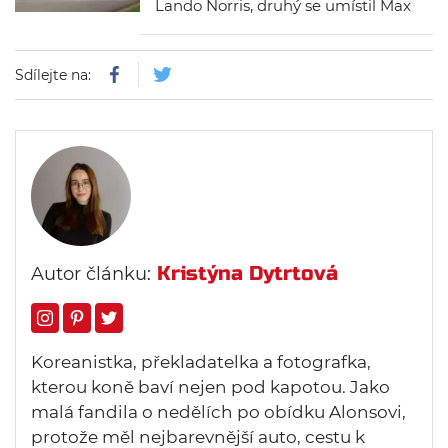
Lando Norris, druhý se umístil Max
Verstappen a na třetím místě
skončil George Russell. Závod
Sdílejte na:
ovlivnilo nepředvídatelné počasí.
Celkově na trati byl třikrát safety
car a 6 jezdců nevidělo
šachovnicovou vlajku.
Kristýna Dytrtová
Autor článku:
Koreanistka, překladatelka a fotografka,
kterou koně baví nejen pod kapotou. Jako
malá fandila o nedělích po obídku Alonsovi,
protože měl nejbarevnější auto, cestu k