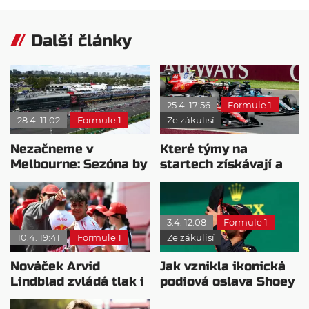
Další články
25.4. 17:56
Formule 1
28.4. 11:02
Formule 1
Ze zákulisí
Nezačneme v
Které týmy na
Melbourne: Sezóna by
startech získávají a
měla odstartovat v
které naopak ztrácí?
Bahrajnu
3.4. 12:08
Formule 1
10.4. 19:41
Formule 1
Ze zákulisí
Nováček Arvid
Jak vznikla ikonická
Lindblad zvládá tlak i
podiová oslava Shoey
tempo F1
od Daniela Ricciarda?