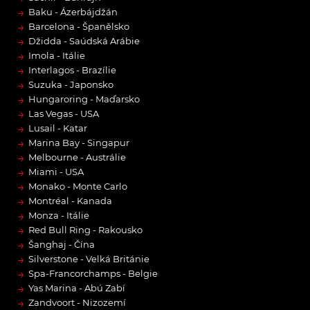
→
Baku - Ázerbájdžán
→
Barcelona - Španělsko
→
Džidda - Saúdská Arábie
→
Imola - Itálie
→
Interlagos - Brazílie
→
Suzuka - Japonsko
→
Hungaroring - Maďarsko
→
Las Vegas - USA
→
Lusail - Katar
→
Marina Bay - Singapur
→
Melbourne - Austrálie
→
Miami - USA
→
Monako - Monte Carlo
→
Montréal - Kanada
→
Monza - Itálie
→
Red Bull Ring - Rakousko
→
Šanghaj - Čína
→
Silverstone - Velká Británie
→
Spa-Francorchamps - Belgie
→
Yas Marina - Abú Zabí
→
Zandvoort - Nizozemí