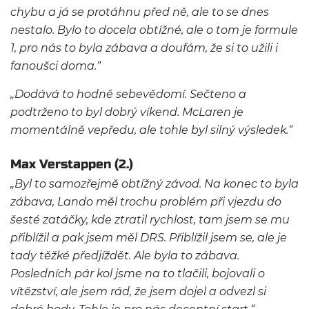
chybu a já se protáhnu před ně, ale to se dnes
nestalo. Bylo to docela obtížné, ale o tom je formule
1, pro nás to byla zábava a doufám, že si to užili i
fanoušci doma.“
„Dodává to hodně sebevědomí. Sečteno a
podtrženo to byl dobrý víkend. McLaren je
momentálně vepředu, ale tohle byl silný výsledek.“
Max Verstappen (2.)
„Byl to samozřejmě obtížný závod. Na konec to byla
zábava, Lando měl trochu problém při vjezdu do
šesté zatáčky, kde ztratil rychlost, tam jsem se mu
přiblížil a pak jsem měl DRS. Přiblížil jsem se, ale je
tady těžké předjíždět. Ale byla to zábava.
Posledních pár kol jsme na to tlačili, bojovali o
vítězství, ale jsem rád, že jsem dojel a odvezl si