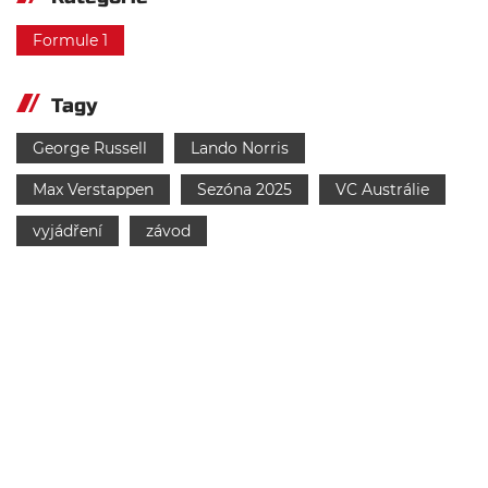
Formule 1
Tagy
George Russell
Lando Norris
Max Verstappen
Sezóna 2025
VC Austrálie
vyjádření
závod