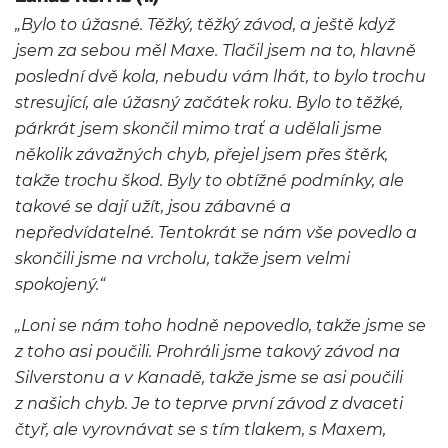
„Bylo to úžasné. Těžký, těžký závod, a ještě když
jsem za sebou měl Maxe. Tlačil jsem na to, hlavně
poslední dvě kola, nebudu vám lhát, to bylo trochu
stresující, ale úžasný začátek roku. Bylo to těžké,
párkrát jsem skončil mimo trať a udělali jsme
několik závažných chyb, přejel jsem přes štěrk,
takže trochu škod. Byly to obtížné podmínky, ale
takové se dají užít, jsou zábavné a
nepředvídatelné. Tentokrát se nám vše povedlo a
skončili jsme na vrcholu, takže jsem velmi
spokojený.“
„Loni se nám toho hodně nepovedlo, takže jsme se
z toho asi poučili. Prohráli jsme takový závod na
Silverstonu a v Kanadě, takže jsme se asi poučili
z našich chyb. Je to teprve první závod z dvaceti
čtyř, ale vyrovnávat se s tím tlakem, s Maxem,