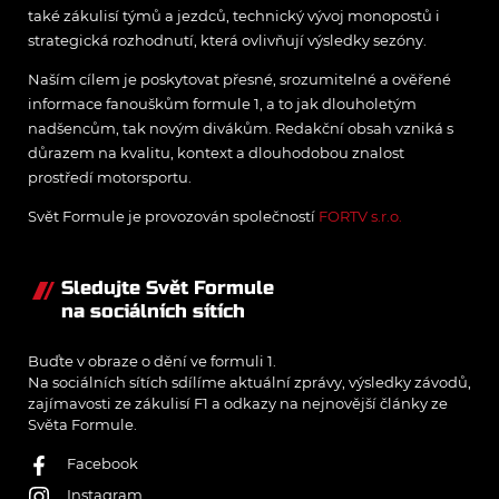
také zákulisí týmů a jezdců, technický vývoj monopostů i
strategická rozhodnutí, která ovlivňují výsledky sezóny.
Naším cílem je poskytovat přesné, srozumitelné a ověřené
informace fanouškům formule 1, a to jak dlouholetým
nadšencům, tak novým divákům. Redakční obsah vzniká s
důrazem na kvalitu, kontext a dlouhodobou znalost
prostředí motorsportu.
Svět Formule je provozován společností
FORTV s.r.o.
Sledujte Svět Formule
na sociálních sítích
Buďte v obraze o dění ve formuli 1.
Na sociálních sítích sdílíme aktuální zprávy, výsledky závodů,
zajímavosti ze zákulisí F1 a odkazy na nejnovější články ze
Světa Formule.
Facebook
Instagram