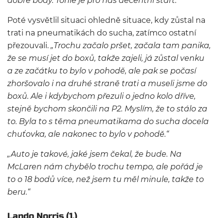
dobré body. Tohle je pro nás decentní start.“
Poté vysvětlil situaci ohledně situace, kdy zůstal na
trati na pneumatikách do sucha, zatímco ostatní
přezouvali.
„Trochu začalo pršet, začala tam panika,
že se musí jet do boxů, takže zajeli, já zůstal venku
a ze začátku to bylo v pohodě, ale pak se počasí
zhoršovalo i na druhé straně trati a museli jsme do
boxů. Ale i kdybychom přezuli o jedno kolo dříve,
stejně bychom skončili na P2. Myslím, že to stálo za
to. Byla to s těma pneumatikama do sucha docela
chuťovka, ale nakonec to bylo v pohodě.“
„Auto je takové, jaké jsem čekal, že bude. Na
McLaren nám chybělo trochu tempo, ale pořád je
to o 18 bodů více, než jsem tu měl minule, takže to
beru.“
Lando Norris (1.)