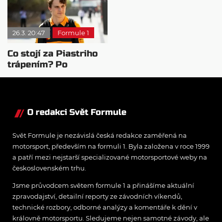
26.3. 20:47
Formule 1
Co stojí za Piastriho
trápením? Po
vyšetřování má jasno
O redakci Svět Formule
Svět Formule je nezávislá česká redakce zaměřená na
motorsport, především na formuli 1. Byla založena v roce 1999
a patří mezi nejstarší specializované motorsportové weby na
československém trhu.
Jsme průvodcem světem formule 1 a přinášíme aktuální
zpravodajství, detailní reporty ze závodních víkendů,
technické rozbory, odborné analýzy a komentáře k dění v
královně motorsportu. Sledujeme nejen samotné závody, ale