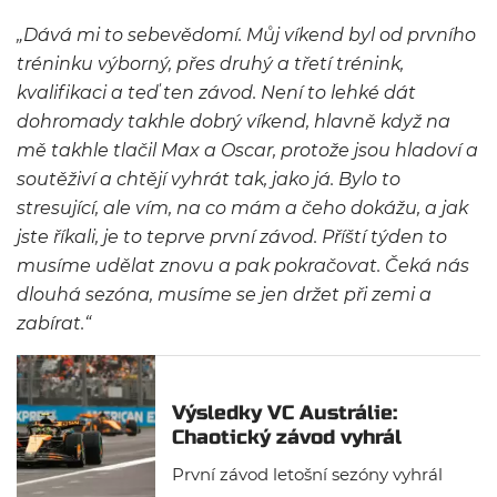
„Dává mi to sebevědomí. Můj víkend byl od prvního
tréninku výborný, přes druhý a třetí trénink,
kvalifikaci a teď ten závod. Není to lehké dát
dohromady takhle dobrý víkend, hlavně když na
mě takhle tlačil Max a Oscar, protože jsou hladoví a
soutěživí a chtějí vyhrát tak, jako já. Bylo to
stresující, ale vím, na co mám a čeho dokážu, a jak
jste říkali, je to teprve první závod. Příští týden to
musíme udělat znovu a pak pokračovat. Čeká nás
dlouhá sezóna, musíme se jen držet při zemi a
zabírat.“
Výsledky VC Austrálie:
Chaotický závod vyhrál
Norris před Verstappenem
První závod letošní sezóny vyhrál