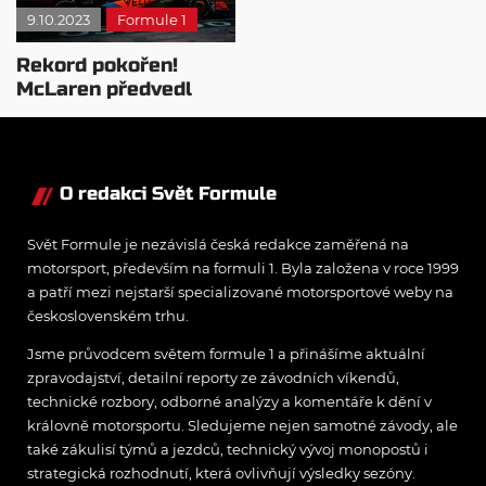
9.10.2023
Formule 1
Rekord pokořen!
McLaren předvedl
parádu v boxech
O redakci Svět Formule
Svět Formule je nezávislá česká redakce zaměřená na
motorsport, především na formuli 1. Byla založena v roce 1999
a patří mezi nejstarší specializované motorsportové weby na
československém trhu.
Jsme průvodcem světem formule 1 a přinášíme aktuální
zpravodajství, detailní reporty ze závodních víkendů,
technické rozbory, odborné analýzy a komentáře k dění v
královně motorsportu. Sledujeme nejen samotné závody, ale
také zákulisí týmů a jezdců, technický vývoj monopostů i
strategická rozhodnutí, která ovlivňují výsledky sezóny.