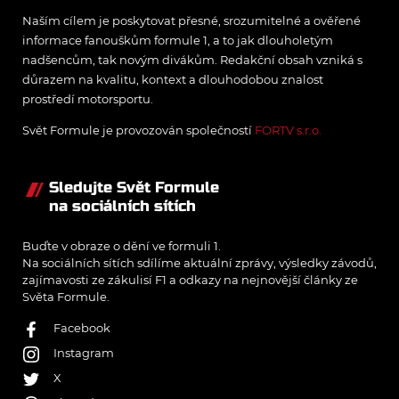
Naším cílem je poskytovat přesné, srozumitelné a ověřené
informace fanouškům formule 1, a to jak dlouholetým
nadšencům, tak novým divákům. Redakční obsah vzniká s
důrazem na kvalitu, kontext a dlouhodobou znalost
prostředí motorsportu.
Svět Formule je provozován společností
FORTV s.r.o.
Sledujte Svět Formule
na sociálních sítích
Buďte v obraze o dění ve formuli 1.
Na sociálních sítích sdílíme aktuální zprávy, výsledky závodů,
zajímavosti ze zákulisí F1 a odkazy na nejnovější články ze
Světa Formule.
Facebook
Instagram
X