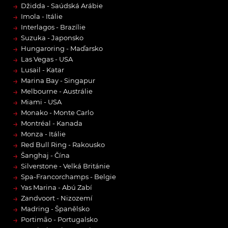
→
Džidda - Saúdská Arábie
→
Imola - Itálie
→
Interlagos - Brazílie
→
Suzuka - Japonsko
→
Hungaroring - Maďarsko
→
Las Vegas - USA
→
Lusail - Katar
→
Marina Bay - Singapur
→
Melbourne - Austrálie
→
Miami - USA
→
Monako - Monte Carlo
→
Montréal - Kanada
→
Monza - Itálie
→
Red Bull Ring - Rakousko
→
Šanghaj - Čína
→
Silverstone - Velká Británie
→
Spa-Francorchamps - Belgie
→
Yas Marina - Abú Zabí
→
Zandvoort - Nizozemí
→
Madring - Španělsko
→
Portimão - Portugalsko