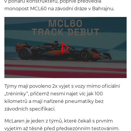
v poháru konstruktérů, poprvé předvedla
monopost MCL60 na závodní dráze v Bahrajnu.
Týmy mají povoleno 2x vyjet s vozy mimo oficiální
„tréninky“, přičemž nesmí najet víc jak 100
kilometrů a mají nařízené pneumatiky bez
závodních specifikací.
McLaren je jeden z týmů, které čekali s prvním
vyjetím až těsně před předsezónním testováním.