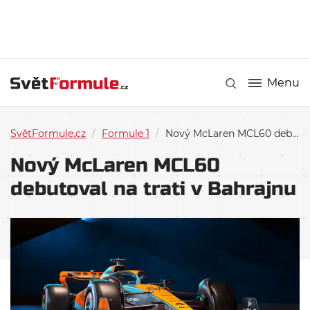
Menu
SvětFormule.cz
/
Formule 1
/
Nový McLaren MCL60 debutoval na trati v Bahrajnu
Nový McLaren MCL60
debutoval na trati v Bahrajnu