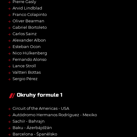
→
Pierre Gasly
→
Arvid Lindblad
→
Franco Colapinto
→
Oliver Bearman
→
Gabriel Bortoleto
→
Carlos Sainz
→
Alexander Albon
→
Esteban Ocon
→
Nico Hülkenberg
→
Fernando Alonso
→
Lance Stroll
→
Valtteri Bottas
→
Sergio Pérez
Okruhy formule 1
→
Circuit of the Americas - USA
→
Autódromo Hermanos Rodríguez - Mexiko
→
Sachír - Bahrajn
→
Baku - Ázerbájdžán
→
Barcelona - Španělsko