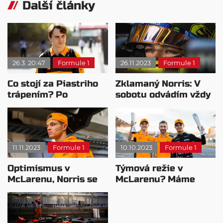
Další články
26.3. 20:47
Formule 1
26.11.2023
Formule 1
Co stojí za Piastriho
Zklamaný Norris: V
trápením? Po
sobotu odvádím vždy
vyšetřování má jasno
špatnou práci
11.11.2023
Formule 1
10.10.2023
Formule 1
Optimismus v
Týmová režie v
McLarenu, Norris se
McLarenu? Máme
těší na další sezónu
protokol, hlásí Stella