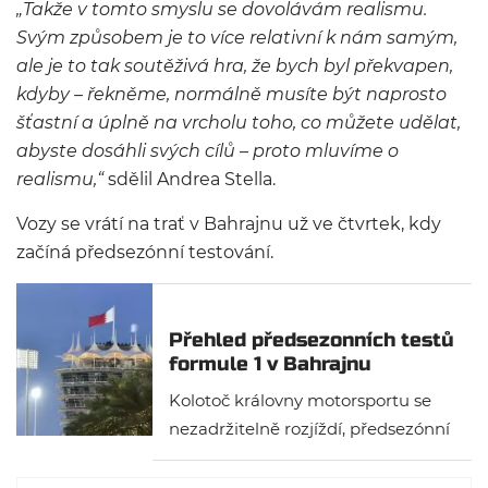
„Takže v tomto smyslu se dovolávám realismu.
Svým způsobem je to více relativní k nám samým,
ale je to tak soutěživá hra, že bych byl překvapen,
kdyby – řekněme, normálně musíte být naprosto
šťastní a úplně na vrcholu toho, co můžete udělat,
abyste dosáhli svých cílů – proto mluvíme o
realismu,“
sdělil Andrea Stella.
Vozy se vrátí na trať v Bahrajnu už ve čtvrtek, kdy
začíná předsezónní testování.
Přehled předsezonních testů
formule 1 v Bahrajnu
Kolotoč královny motorsportu se
nezadržitelně rozjíždí, předsezónní
testy jsou za rohem a týmy pečlivě
studují konkurenci a dolaďují