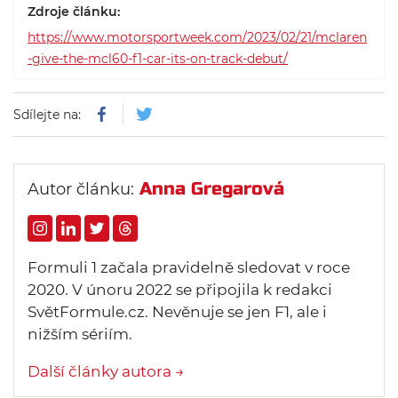
Zdroje článku:
poslední vychytávky, které chtějí
https://www.motorsportweek.com/2023/02/21/mclaren
ověřit v Bahrajnu.
-give-the-mcl60-f1-car-its-on-track-debut/
Sdílejte na:
Anna Gregarová
Autor článku:
Formuli 1 začala pravidelně sledovat v roce
2020. V únoru 2022 se připojila k redakci
SvětFormule.cz. Nevěnuje se jen F1, ale i
nižším sériím.
Další články autora →