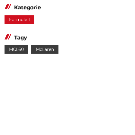
Kategorie
Formule 1
Tagy
MCL60
McLaren