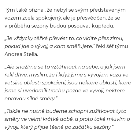
Tým také přiznal, že nebyl se svým představeným
vozem zcela spokojený, ale je přesvědčen, že se
v průběhu sezóny budou posouvat kupředu.
„Je vždycky těžké převést to, co vidíte přes zimu,
pokud jde o vývoj, a kam směřujete,“
řekl šéf týmu
Andrea Stella.
„Ale snažíme se to vztáhnout na sebe, a jak jsem
řekl dříve, myslím, že i když jsme s vývojem vozu ve
většině oblastí spokojeni, jsou některé oblasti, které
jsme si uvědomili trochu pozdě ve vývoji, některé
opravdu silné směry.“
„Takže ne nutně budeme schopni zužitkovat tyto
směry ve velmi krátké době, a proto také mluvím o
vývoji, který přijde těsně po začátku sezóny.“