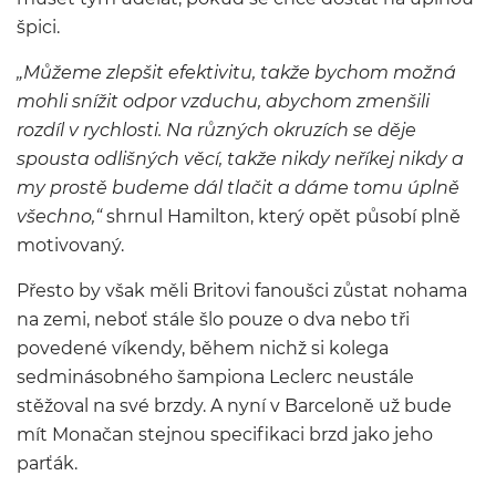
špici.
„Můžeme zlepšit efektivitu, takže bychom možná
mohli snížit odpor vzduchu, abychom zmenšili
rozdíl v rychlosti. Na různých okruzích se děje
spousta odlišných věcí, takže nikdy neříkej nikdy a
my prostě budeme dál tlačit a dáme tomu úplně
všechno,“
shrnul Hamilton, který opět působí plně
motivovaný.
Přesto by však měli Britovi fanoušci zůstat nohama
na zemi, neboť stále šlo pouze o dva nebo tři
povedené víkendy, během nichž si kolega
sedminásobného šampiona Leclerc neustále
stěžoval na své brzdy. A nyní v Barceloně už bude
mít Monačan stejnou specifikaci brzd jako jeho
parťák.