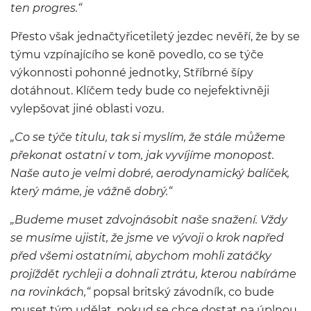
ten progres.“
Přesto však jednačtyřicetiletý jezdec nevěří, že by se
týmu vzpínajícího se koně povedlo, co se týče
výkonnosti pohonné jednotky, Stříbrné šípy
dotáhnout. Klíčem tedy bude co nejefektivněji
vylepšovat jiné oblasti vozu.
„Co se týče titulu, tak si myslím, že stále můžeme
překonat ostatní v tom, jak vyvíjíme monopost.
Naše auto je velmi dobré, aerodynamický balíček,
který máme, je vážně dobrý.“
„Budeme muset zdvojnásobit naše snažení. Vždy
se musíme ujistit, že jsme ve vývoji o krok napřed
před všemi ostatními, abychom mohli zatáčky
projíždět rychleji a dohnali ztrátu, kterou nabíráme
na rovinkách,“
popsal britský závodník, co bude
muset tým udělat, pokud se chce dostat na úplnou