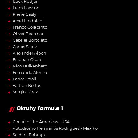
→
Isack Hadjar
→
Liam Lawson
→
Pierre Gasly
→
Arvid Lindblad
→
Franco Colapinto
→
Oliver Bearman
→
Gabriel Bortoleto
→
Carlos Sainz
→
Alexander Albon
→
Esteban Ocon
→
Nico Hülkenberg
→
Fernando Alonso
→
Lance Stroll
→
Valtteri Bottas
→
Sergio Pérez
Okruhy formule 1
→
Circuit of the Americas - USA
→
Autódromo Hermanos Rodríguez - Mexiko
→
Sachír - Bahrajn