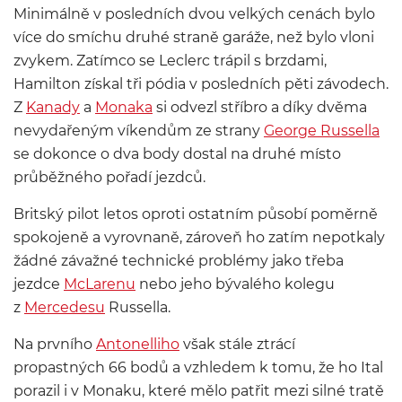
Minimálně v posledních dvou velkých cenách bylo
více do smíchu druhé straně garáže, než bylo vloni
zvykem. Zatímco se Leclerc trápil s brzdami,
Hamilton získal tři pódia v posledních pěti závodech.
Z
Kanady
a
Monaka
si odvezl stříbro a díky dvěma
nevydařeným víkendům ze strany
George Russella
se dokonce o dva body dostal na druhé místo
průběžného pořadí jezdců.
Britský pilot letos oproti ostatním působí poměrně
spokojeně a vyrovnaně, zároveň ho zatím nepotkaly
žádné závažné technické problémy jako třeba
jezdce
McLarenu
nebo jeho bývalého kolegu
z
Mercedesu
Russella.
Na prvního
Antonelliho
však stále ztrácí
propastných 66 bodů a vzhledem k tomu, že ho Ital
porazil i v Monaku, které mělo patřit mezi silné tratě