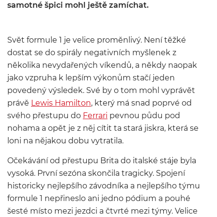
samotné špici mohl ještě zamíchat.
Svět formule 1 je velice proměnlivý. Není těžké
dostat se do spirály negativních myšlenek z
několika nevydařených víkendů, a někdy naopak
jako vzpruha k lepším výkonům stačí jeden
povedený výsledek. Své by o tom mohl vyprávět
právě
Lewis Hamilton
, který má snad poprvé od
svého přestupu do
Ferrari
pevnou půdu pod
nohama a opět je z něj cítit ta stará jiskra, která se
loni na nějakou dobu vytratila.
Očekávání od přestupu Brita do italské stáje byla
vysoká. První sezóna skončila tragicky. Spojení
historicky nejlepšího závodníka a nejlepšího týmu
formule 1 nepřineslo ani jedno pódium a pouhé
šesté místo mezi jezdci a čtvrté mezi týmy. Velice