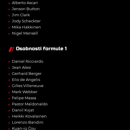
→
Alberto Ascari
→
Jenson Button
→
Jim Clark
→
Jody Scheckter
→
Mika Häkkinen
→
Nigel Mansell
Osobnosti formule 1
→
Daniel Ricciardo
→
Jean Alesi
→
Gerhard Berger
→
Elio de Angelis
→
Gilles Villeneuve
→
Mark Webber
→
Felipe Massa
→
Pastor Maldonaldo
→
Daniil Kvjat
→
Heikki Kovalainen
→
Lorenzo Bandini
→
Kuan-jü Čou