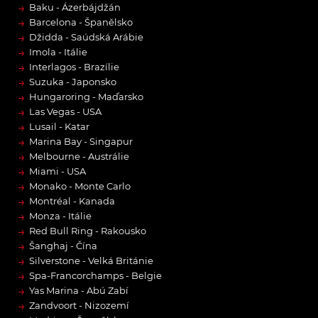
→
Baku - Ázerbájdžán
→
Barcelona - Španělsko
→
Džidda - Saúdská Arábie
→
Imola - Itálie
→
Interlagos - Brazílie
→
Suzuka - Japonsko
→
Hungaroring - Maďarsko
→
Las Vegas - USA
→
Lusail - Katar
→
Marina Bay - Singapur
→
Melbourne - Austrálie
→
Miami - USA
→
Monako - Monte Carlo
→
Montréal - Kanada
→
Monza - Itálie
→
Red Bull Ring - Rakousko
→
Šanghaj - Čína
→
Silverstone - Velká Británie
→
Spa-Francorchamps - Belgie
→
Yas Marina - Abú Zabí
→
Zandvoort - Nizozemí