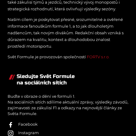
také zákulisí týmů a jezdců, technický vývoj monopostů i
strategická rozhodnutí, která ovlivňují výsledky sezóny.
Naším cílem je poskytovat přesné, srozumitelné a ověřené
informace fanouškům formule 1, a to jak dlouholetým
nadšencům, tak novým divákům. Redakční obsah vzniká s
důrazem na kvalitu, kontext a dlouhodobou znalost
prostředí motorsportu.
Svět Formule je provozován společností
FORTV s.r.o.
Sledujte Svět Formule
na sociálních sítích
Buďte v obraze o dění ve formuli 1.
Na sociálních sítích sdílíme aktuální zprávy, výsledky závodů,
zajímavosti ze zákulisí F1 a odkazy na nejnovější články ze
Světa Formule.
Facebook
Instagram