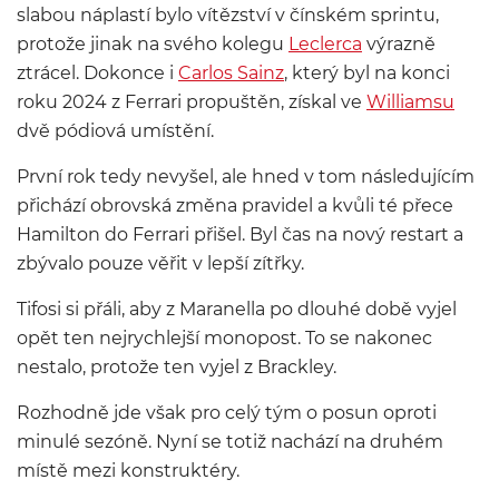
slabou náplastí bylo vítězství v čínském sprintu,
protože jinak na svého kolegu
Leclerca
výrazně
ztrácel. Dokonce i
Carlos Sainz
, který byl na konci
roku 2024 z Ferrari propuštěn, získal ve
Williamsu
dvě pódiová umístění.
První rok tedy nevyšel, ale hned v tom následujícím
přichází obrovská změna pravidel a kvůli té přece
Hamilton do Ferrari přišel. Byl čas na nový restart a
zbývalo pouze věřit v lepší zítřky.
Tifosi si přáli, aby z Maranella po dlouhé době vyjel
opět ten nejrychlejší monopost. To se nakonec
nestalo, protože ten vyjel z Brackley.
Rozhodně jde však pro celý tým o posun oproti
minulé sezóně. Nyní se totiž nachází na druhém
místě mezi konstruktéry.