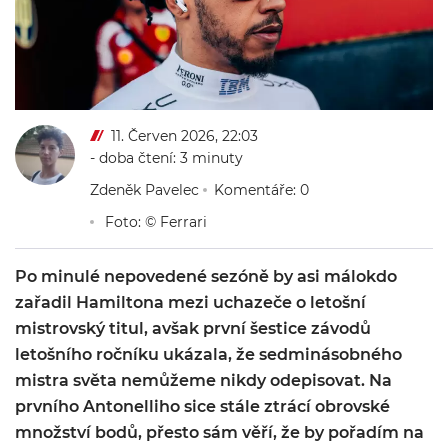
11. Červen 2026, 22:03
- doba čtení: 3 minuty
Zdeněk Pavelec
Komentáře: 0
Foto: © Ferrari
Po minulé nepovedené sezóně by asi málokdo
zařadil Hamiltona mezi uchazeče o letošní
mistrovský titul, avšak první šestice závodů
letošního ročníku ukázala, že sedminásobného
mistra světa nemůžeme nikdy odepisovat. Na
prvního Antonelliho sice stále ztrácí obrovské
množství bodů, přesto sám věří, že by pořadím na