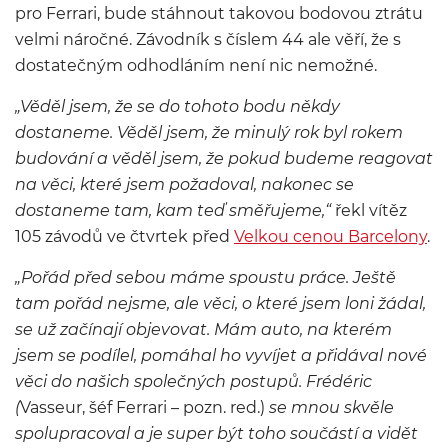
pro Ferrari, bude stáhnout takovou bodovou ztrátu
velmi náročné. Závodník s číslem 44 ale věří, že s
dostatečným odhodláním není nic nemožné.
„Věděl jsem, že se do tohoto bodu někdy
dostaneme. Věděl jsem, že minulý rok byl rokem
budování a věděl jsem, že pokud budeme reagovat
na věci, které jsem požadoval, nakonec se
dostaneme tam, kam teď směřujeme,“
řekl vítěz
105 závodů ve čtvrtek před
Velkou cenou Barcelony
.
„Pořád před sebou máme spoustu práce. Ještě
tam pořád nejsme, ale věci, o které jsem loni žádal,
se už začínají objevovat. Mám auto, na kterém
jsem se podílel, pomáhal ho vyvíjet a přidával nové
věci do našich společných postupů. Frédéric
(
Vasseur, šéf Ferrari – pozn. red.)
se mnou skvěle
spolupracoval a je super být toho součástí a vidět