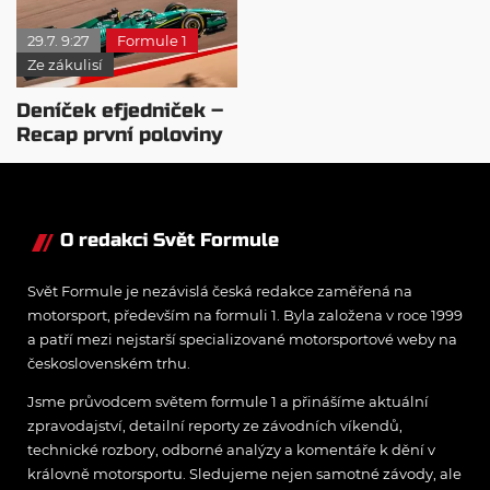
29.7. 9:27
Formule 1
Ze zákulisí
Deníček efjedniček –
Recap první poloviny
sezóny 2026
O redakci Svět Formule
Svět Formule je nezávislá česká redakce zaměřená na
motorsport, především na formuli 1. Byla založena v roce 1999
a patří mezi nejstarší specializované motorsportové weby na
československém trhu.
Jsme průvodcem světem formule 1 a přinášíme aktuální
zpravodajství, detailní reporty ze závodních víkendů,
technické rozbory, odborné analýzy a komentáře k dění v
královně motorsportu. Sledujeme nejen samotné závody, ale