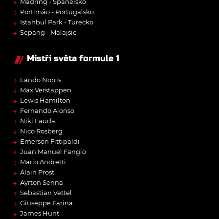
→
Madring - Španělsko
→
Portimão - Portugalsko
→
Istanbul Park - Turecko
→
Sepang - Malajsie
Mistři světa formule 1
→
Lando Norris
→
Max Verstappen
→
Lewis Hamilton
→
Fernando Alonso
→
Niki Lauda
→
Nico Rosberg
→
Emerson Fittipaldi
→
Juan Manuel Fangio
→
Mario Andretti
→
Alain Prost
→
Ayrton Senna
→
Sebastian Vettel
→
Giuseppe Farina
→
James Hunt