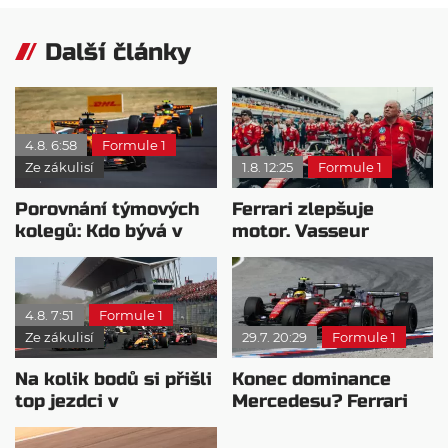
Další články
4.8. 6:58
Formule 1
Ze zákulisí
1.8. 12:25
Formule 1
Porovnání týmových
Ferrari zlepšuje
kolegů: Kdo bývá v
motor. Vasseur
sobotu nejrychlejší?
chystá útok na
Mercedes
4.8. 7:51
Formule 1
Ze zákulisí
29.7. 20:29
Formule 1
Na kolik bodů si přišli
Konec dominance
top jezdci v
Mercedesu? Ferrari
posledních 4
se chystá vycenit
závodech?
zuby