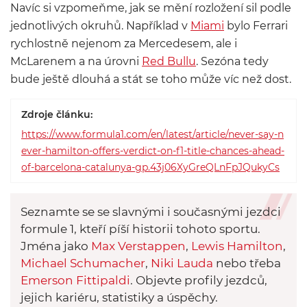
Navíc si vzpomeňme, jak se mění rozložení sil podle
jednotlivých okruhů. Například v
Miami
bylo Ferrari
rychlostně nejenom za Mercedesem, ale i
McLarenem a na úrovni
Red Bullu
. Sezóna tedy
bude ještě dlouhá a stát se toho může víc než dost.
Zdroje článku:
https://www.formula1.com/en/latest/article/never-say-n
ever-hamilton-offers-verdict-on-f1-title-chances-ahead-
of-barcelona-catalunya-gp.43j06XyGreQLnFpJQukyCs
Seznamte se se slavnými i současnými jezdci
formule 1, kteří píší historii tohoto sportu.
Jména jako
Max Verstappen
,
Lewis Hamilton
,
Michael Schumacher
,
Niki Lauda
nebo třeba
Emerson Fittipaldi
. Objevte profily jezdců,
jejich kariéru, statistiky a úspěchy.