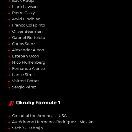
→
Isack Hadjar
→
Liam Lawson
→
Pierre Gasly
→
Arvid Lindblad
→
Franco Colapinto
→
Oliver Bearman
→
Gabriel Bortoleto
→
Carlos Sainz
→
Alexander Albon
→
Esteban Ocon
→
Nico Hülkenberg
→
Fernando Alonso
→
Lance Stroll
→
Valtteri Bottas
→
Sergio Pérez
Okruhy formule 1
→
Circuit of the Americas - USA
→
Autódromo Hermanos Rodríguez - Mexiko
→
Sachír - Bahrajn