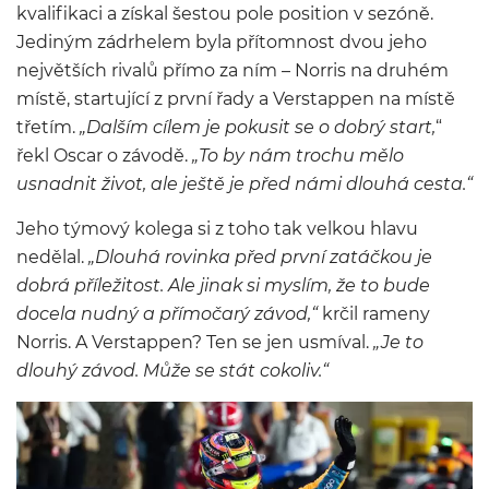
kvalifikaci a získal šestou pole position v sezóně.
Jediným zádrhelem byla přítomnost dvou jeho
největších rivalů přímo za ním – Norris na druhém
místě, startující z první řady a Verstappen na místě
třetím.
„Dalším cílem je pokusit se o dobrý start,
“
řekl Oscar o závodě.
„To by nám trochu mělo
usnadnit život, ale ještě je před námi dlouhá cesta.“
Jeho týmový kolega si z toho tak velkou hlavu
nedělal.
„Dlouhá rovinka před první zatáčkou je
dobrá příležitost. Ale jinak si myslím, že to bude
docela nudný a přímočarý závod,“
krčil rameny
Norris. A Verstappen? Ten se jen usmíval.
„Je to
dlouhý závod. Může se stát cokoliv.“