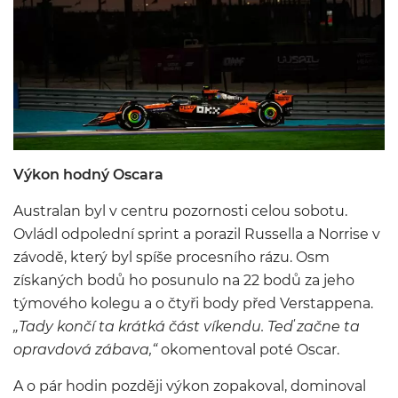
Výkon hodný Oscara
Australan byl v centru pozornosti celou sobotu.
Ovládl odpolední sprint a porazil Russella a Norrise v
závodě, který byl spíše procesního rázu. Osm
získaných bodů ho posunulo na 22 bodů za jeho
týmového kolegu a o čtyři body před Verstappena.
„Tady končí ta krátká část víkendu. Teď začne ta
opravdová zábava,“
okomentoval poté Oscar.
A o pár hodin později výkon zopakoval, dominoval