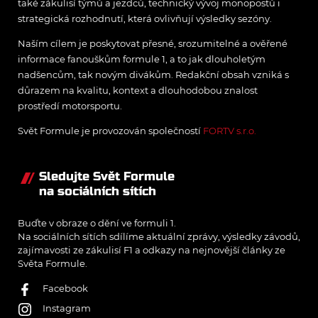
také zákulisí týmů a jezdců, technický vývoj monopostů i
strategická rozhodnutí, která ovlivňují výsledky sezóny.
Naším cílem je poskytovat přesné, srozumitelné a ověřené
informace fanouškům formule 1, a to jak dlouholetým
nadšencům, tak novým divákům. Redakční obsah vzniká s
důrazem na kvalitu, kontext a dlouhodobou znalost
prostředí motorsportu.
Svět Formule je provozován společností
FORTV s.r.o.
Sledujte Svět Formule
na sociálních sítích
Buďte v obraze o dění ve formuli 1.
Na sociálních sítích sdílíme aktuální zprávy, výsledky závodů,
zajímavosti ze zákulisí F1 a odkazy na nejnovější články ze
Světa Formule.
Facebook
Instagram