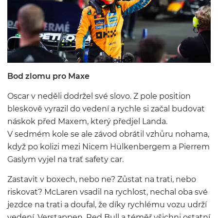
Bod zlomu pro Maxe
Oscar v neděli dodržel své slovo. Z pole position
bleskově vyrazil do vedení a rychle si začal budovat
náskok před Maxem, který předjel Landa.
V sedmém kole se ale závod obrátil vzhůru nohama,
když po kolizi mezi Nicem Hülkenbergem a Pierrem
Gaslym vyjel na trať safety car.
Zastavit v boxech, nebo ne? Zůstat na trati, nebo
riskovat? McLaren vsadil na rychlost, nechal oba své
jezdce na trati a doufal, že díky rychlému vozu udrží
vedení. Verstappen, Red Bull a téměř všichni ostatní