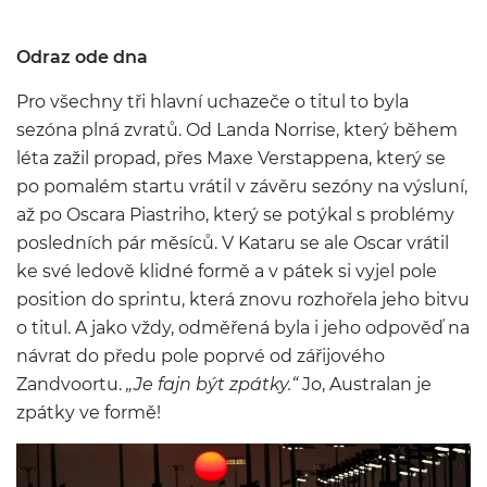
Odraz ode dna
Pro všechny tři hlavní uchazeče o titul to byla
sezóna plná zvratů. Od Landa Norrise, který během
léta zažil propad, přes Maxe Verstappena, který se
po pomalém startu vrátil v závěru sezóny na výsluní,
až po Oscara Piastriho, který se potýkal s problémy
posledních pár měsíců. V Kataru se ale Oscar vrátil
ke své ledově klidné formě a v pátek si vyjel pole
position do sprintu, která znovu rozhořela jeho bitvu
o titul. A jako vždy, odměřená byla i jeho odpověď na
návrat do předu pole poprvé od zářijového
Zandvoortu.
„Je fajn být zpátky.“
Jo, Australan je
zpátky ve formě!