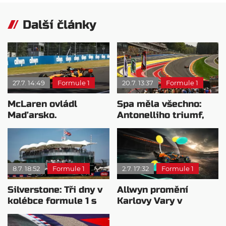
Další články
27.7. 14:49
Formule 1
20.7. 13:37
Formule 1
McLaren ovládl
Spa měla všechno:
Maďarsko.
Antonelliho triumf,
Verstappen v šoku a
Russellovu smůlu i
Teletubbies na scéně
Norrisovu stíhací
jízdu
8.7. 18:52
Formule 1
2.7. 17:32
Formule 1
Silverstone: Tři dny v
Allwyn promění
kolébce formule 1 s
Karlovy Vary v
překvapením
závodní svět formule.
Přijďte ho vyzkoušet