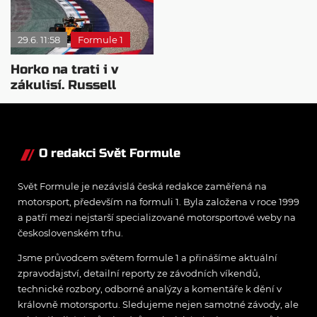
zdarma
29.6. 11:58
Formule 1
Horko na trati i v
zákulisí. Russell
zvítězil, přestupové
spekulace sílí
O redakci Svět Formule
Svět Formule je nezávislá česká redakce zaměřená na
motorsport, především na formuli 1. Byla založena v roce 1999
a patří mezi nejstarší specializované motorsportové weby na
československém trhu.
Jsme průvodcem světem formule 1 a přinášíme aktuální
zpravodajství, detailní reporty ze závodních víkendů,
technické rozbory, odborné analýzy a komentáře k dění v
královně motorsportu. Sledujeme nejen samotné závody, ale