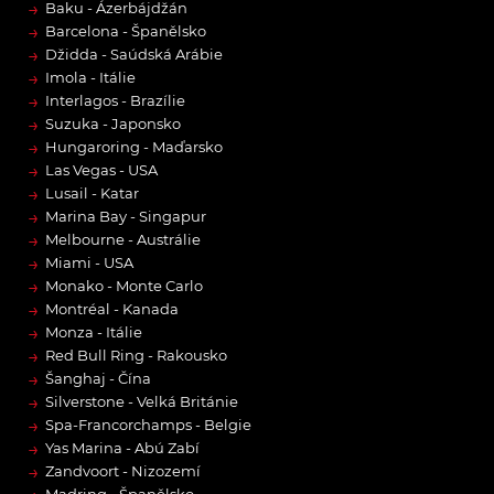
→
Baku - Ázerbájdžán
→
Barcelona - Španělsko
→
Džidda - Saúdská Arábie
→
Imola - Itálie
→
Interlagos - Brazílie
→
Suzuka - Japonsko
→
Hungaroring - Maďarsko
→
Las Vegas - USA
→
Lusail - Katar
→
Marina Bay - Singapur
→
Melbourne - Austrálie
→
Miami - USA
→
Monako - Monte Carlo
→
Montréal - Kanada
→
Monza - Itálie
→
Red Bull Ring - Rakousko
→
Šanghaj - Čína
→
Silverstone - Velká Británie
→
Spa-Francorchamps - Belgie
→
Yas Marina - Abú Zabí
→
Zandvoort - Nizozemí
Madring - Španělsko