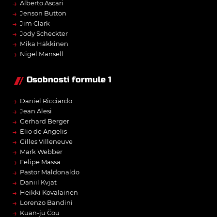
→
Alberto Ascari
→
Jenson Button
→
Jim Clark
→
Jody Scheckter
→
Mika Häkkinen
→
Nigel Mansell
Osobnosti formule 1
→
Daniel Ricciardo
→
Jean Alesi
→
Gerhard Berger
→
Elio de Angelis
→
Gilles Villeneuve
→
Mark Webber
→
Felipe Massa
→
Pastor Maldonaldo
→
Daniil Kvjat
→
Heikki Kovalainen
→
Lorenzo Bandini
→
Kuan-jü Čou