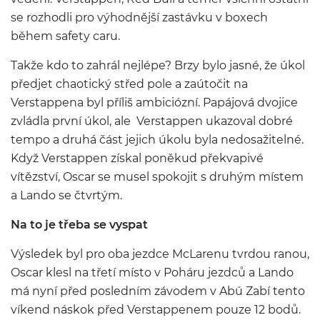
se rozhodli pro výhodnější zastávku v boxech
během safety caru.
Takže kdo to zahrál nejlépe? Brzy bylo jasné, že úkol
předjet chaotický střed pole a zaútočit na
Verstappena byl příliš ambiciózní. Papájová dvojice
zvládla první úkol, ale Verstappen ukazoval dobré
tempo a druhá část jejich úkolu byla nedosažitelné.
Když Verstappen získal poněkud překvapivé
vítězství, Oscar se musel spokojit s druhým místem
a Lando se čtvrtým.
Na to je třeba se vyspat
Výsledek byl pro oba jezdce McLarenu tvrdou ranou,
Oscar klesl na třetí místo v Poháru jezdců a Lando
má nyní před posledním závodem v Abú Zabí tento
víkend náskok před Verstappenem pouze 12 bodů.