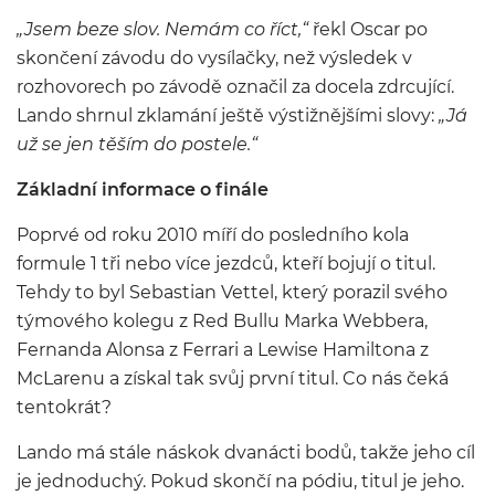
„Jsem beze slov. Nemám co říct,“
řekl Oscar po
skončení závodu do vysílačky, než výsledek v
rozhovorech po závodě označil za docela zdrcující.
Lando shrnul zklamání ještě výstižnějšími slovy:
„Já
už se jen těším do postele.“
Základní informace o finále
Poprvé od roku 2010 míří do posledního kola
formule 1 tři nebo více jezdců, kteří bojují o titul.
Tehdy to byl Sebastian Vettel, který porazil svého
týmového kolegu z Red Bullu Marka Webbera,
Fernanda Alonsa z Ferrari a Lewise Hamiltona z
McLarenu a získal tak svůj první titul. Co nás čeká
tentokrát?
Lando má stále náskok dvanácti bodů, takže jeho cíl
je jednoduchý. Pokud skončí na pódiu, titul je jeho.