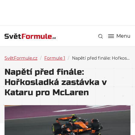
Menu
SvětFormule.cz
/
Formule 1
/
Napětí před finále: Hořkosladká zastávka v Kataru pro McLaren
Napětí před finále:
Hořkosladká zastávka v
Kataru pro McLaren