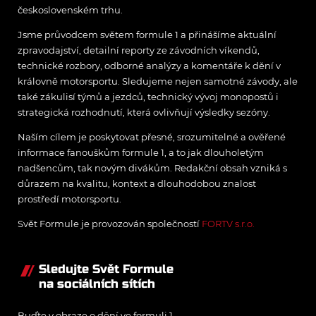
československém trhu.
Jsme průvodcem světem formule 1 a přinášíme aktuální
zpravodajství, detailní reporty ze závodních víkendů,
technické rozbory, odborné analýzy a komentáře k dění v
královně motorsportu. Sledujeme nejen samotné závody, ale
také zákulisí týmů a jezdců, technický vývoj monopostů i
strategická rozhodnutí, která ovlivňují výsledky sezóny.
Naším cílem je poskytovat přesné, srozumitelné a ověřené
informace fanouškům formule 1, a to jak dlouholetým
nadšencům, tak novým divákům. Redakční obsah vzniká s
důrazem na kvalitu, kontext a dlouhodobou znalost
prostředí motorsportu.
Svět Formule je provozován společností
FORTV s.r.o.
Sledujte Svět Formule
na sociálních sítích
Buďte v obraze o dění ve formuli 1.