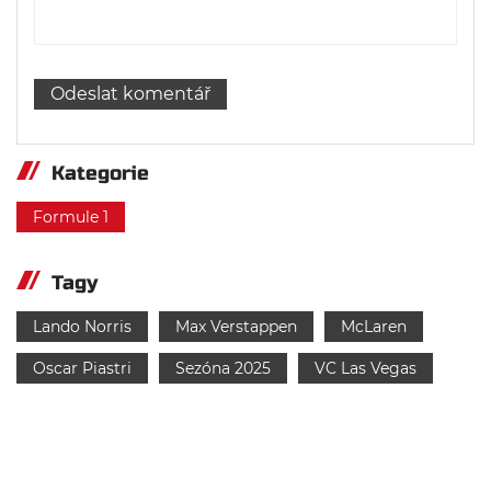
Kategorie
Formule 1
Tagy
Lando Norris
Max Verstappen
McLaren
Oscar Piastri
Sezóna 2025
VC Las Vegas