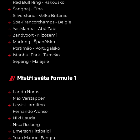
→
Red Bull Ring - Rakousko
→
Šanghaj - Čína
→
Silverstone - Velká Británie
→
Spa-Francorchamps - Belgie
→
Yas Marina - Abú Zabí
→
Zandvoort - Nizozemí
→
Madring - Španělsko
→
Portimão - Portugalsko
→
Istanbul Park - Turecko
→
Sepang - Malajsie
Mistři světa formule 1
→
Lando Norris
→
Max Verstappen
→
Lewis Hamilton
→
Fernando Alonso
→
Niki Lauda
→
Nico Rosberg
→
Emerson Fittipaldi
→
Juan Manuel Fangio