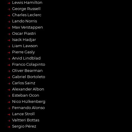
→
Lewis Hamilton
→
George Russell
→
Charles Leclerc
→
Lando Norris
→
Max Verstappen
→
Oscar Piastri
→
Isack Hadjar
→
Liam Lawson
→
Pierre Gasly
→
Arvid Lindblad
→
Franco Colapinto
→
Oliver Bearman
→
Gabriel Bortoleto
→
Carlos Sainz
→
Alexander Albon
→
Esteban Ocon
→
Nico Hülkenberg
→
Fernando Alonso
→
Lance Stroll
→
Valtteri Bottas
→
Sergio Pérez