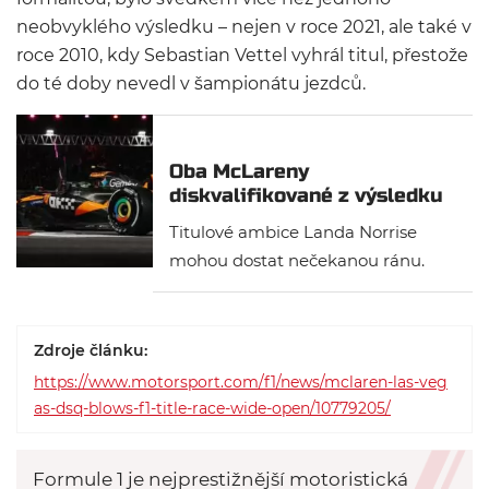
neobvyklého výsledku – nejen v roce 2021, ale také v
roce 2010, kdy Sebastian Vettel vyhrál titul, přestože
do té doby nevedl v šampionátu jezdců.
Oba McLareny
diskvalifikované z výsledku
závodu!
Titulové ambice Landa Norrise
mohou dostat nečekanou ránu.
Oba jezdci McLarenu čelí možné
diskvalifikaci z výsledků Velké ceny
Las Vegas, což by znamenalo, že
Zdroje článku:
Max Verstappen by se výrazně
https://www.motorsport.com/f1/news/mclaren-las-veg
přiblížil v boji o titul.
as-dsq-blows-f1-title-race-wide-open/10779205/
Formule 1 je nejprestižnější motoristická