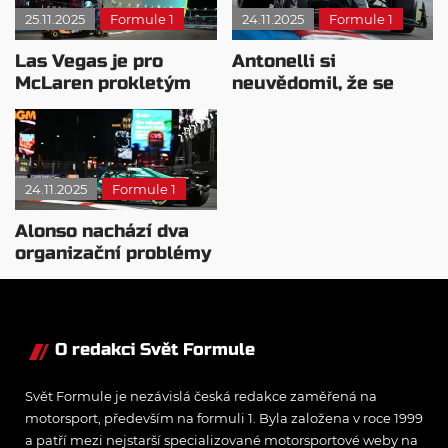
25.11.2025
Formule 1
24.11.2025
Formule 1
Las Vegas je pro
Antonelli si
McLaren prokletým
neuvědomil, že se
místem
hýbal: Získal druhé
pódium v řadě
24.11.2025
Formule 1
Alonso nachází dva
organizační problémy
s VC Las Vegas
O redakci Svět Formule
Svět Formule je nezávislá česká redakce zaměřená na
motorsport, především na formuli 1. Byla založena v roce 1999
a patří mezi nejstarší specializované motorsportové weby na