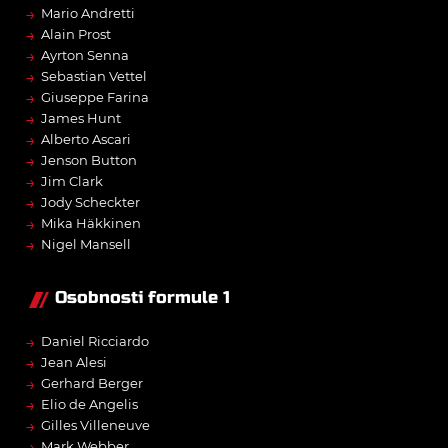
→
Mario Andretti
→
Alain Prost
→
Ayrton Senna
→
Sebastian Vettel
→
Giuseppe Farina
→
James Hunt
→
Alberto Ascari
→
Jenson Button
→
Jim Clark
→
Jody Scheckter
→
Mika Häkkinen
→
Nigel Mansell
Osobnosti formule 1
→
Daniel Ricciardo
→
Jean Alesi
→
Gerhard Berger
→
Elio de Angelis
→
Gilles Villeneuve
→
Mark Webber