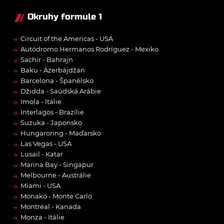
Okruhy formule 1
→
Circuit of the Americas - USA
→
Autódromo Hermanos Rodríguez - Mexiko
→
Sachír - Bahrajn
→
Baku - Ázerbájdžán
→
Barcelona - Španělsko
→
Džidda - Saúdská Arábie
→
Imola - Itálie
→
Interlagos - Brazílie
→
Suzuka - Japonsko
→
Hungaroring - Maďarsko
→
Las Vegas - USA
→
Lusail - Katar
→
Marina Bay - Singapur
→
Melbourne - Austrálie
→
Miami - USA
→
Monako - Monte Carlo
→
Montréal - Kanada
→
Monza - Itálie