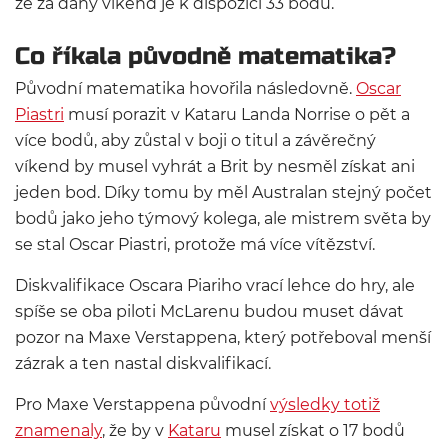
že za daný víkend je k dispozici 33 bodů.
Co říkala původně matematika?
Původní matematika hovořila následovně.
Oscar
Piastri
musí porazit v Kataru Landa Norrise o pět a
více bodů, aby zůstal v boji o titul a závěrečný
víkend by musel vyhrát a Brit by nesměl získat ani
jeden bod. Díky tomu by měl Australan stejný počet
bodů jako jeho týmový kolega, ale mistrem světa by
se stal Oscar Piastri, protože má více vítězství.
Diskvalifikace Oscara Piariho vrací lehce do hry, ale
spíše se oba piloti McLarenu budou muset dávat
pozor na Maxe Verstappena, který potřeboval menší
zázrak a ten nastal diskvalifikací.
Pro Maxe Verstappena původní
výsledky totiž
znamenaly
, že by v
Kataru
musel získat o 17 bodů