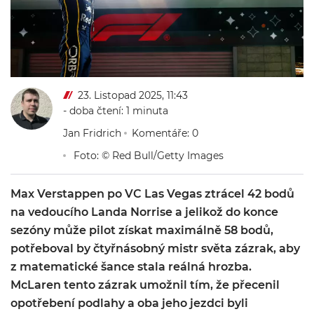
23. Listopad 2025, 11:43
- doba čtení: 1 minuta
Jan Fridrich
Komentáře: 0
Foto: © Red Bull/Getty Images
Max Verstappen po VC Las Vegas ztrácel 42 bodů
na vedoucího Landa Norrise a jelikož do konce
sezóny může pilot získat maximálně 58 bodů,
potřeboval by čtyřnásobný mistr světa zázrak, aby
z matematické šance stala reálná hrozba.
McLaren tento zázrak umožnil tím, že přecenil
opotřebení podlahy a oba jeho jezdci byli