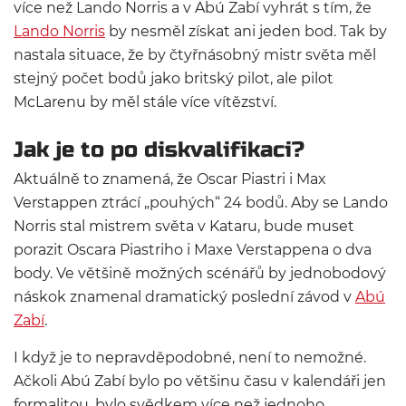
více než Lando Norris a v Abú Zabí vyhrát s tím, že
Lando Norris
by nesměl získat ani jeden bod. Tak by
nastala situace, že by čtyřnásobný mistr světa měl
stejný počet bodů jako britský pilot, ale pilot
McLarenu by měl stále více vítězství.
Jak je to po diskvalifikaci?
Aktuálně to znamená, že Oscar Piastri i Max
Verstappen ztrácí „pouhých“ 24 bodů. Aby se Lando
Norris stal mistrem světa v Kataru, bude muset
porazit Oscara Piastriho i Maxe Verstappena o dva
body. Ve většině možných scénářů by jednobodový
náskok znamenal dramatický poslední závod v
Abú
Zabí
.
I když je to nepravděpodobné, není to nemožné.
Ačkoli Abú Zabí bylo po většinu času v kalendáři jen
formalitou, bylo svědkem více než jednoho