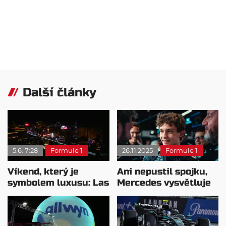
Další články
5.6. 7:28
Formule 1
26.11.2025
Formule 1
Víkend, který je
Ani nepustil spojku,
symbolem luxusu: Las
Mercedes vysvětluje
Vegas prodloužilo
smolný Antonelliho
smlouvu
trest