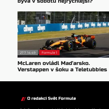
bývá v sobotu nejrychlejší?
27.7. 14:49
Formule 1
McLaren ovládl Maďarsko.
Verstappen v šoku a Teletubbies
na scéně
O redakci Svět Formule