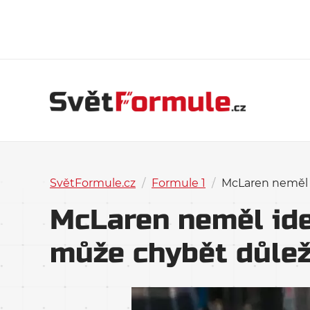
SvětFormule.cz
/
Formule 1
/
McLaren neměl i
McLaren neměl ide
může chybět důlež