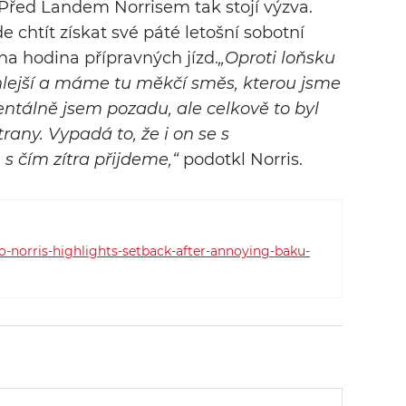
Před Landem Norrisem tak stojí výzva.
de chtít získat své páté letošní sobotní
dna hodina přípravných jízd.
„Oproti loňsku
chlejší a máme tu měkčí směs, kterou jsme
ntálně jsem pozadu, ale celkově to byl
trany. Vypadá to, že i on se s
s čím zítra přijdeme,“
podotkl Norris.
-norris-highlights-setback-after-annoying-baku-