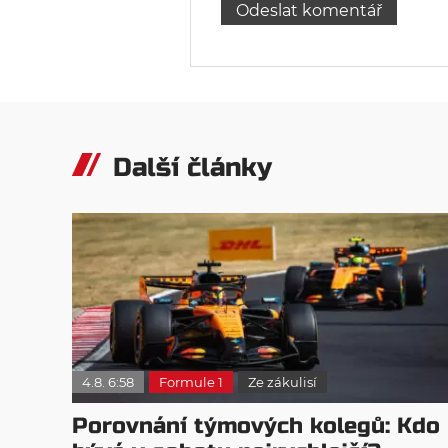
Další články
4.8. 6:58
Formule 1
Ze zákulisí
Porovnání týmových kolegů: Kdo