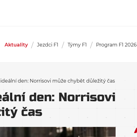
Aktuality
Jezdci F1
Týmy F1
Program F1 2026
deální den: Norrisovi může chybět důležitý čas
ální den: Norrisovi
itý čas