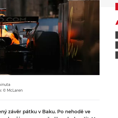
minuta
: © McLaren
ený závěr pátku v Baku. Po nehodě ve