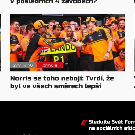
v posledních 4 závodech?
27.7. 14:40
Formule 1
Norris se toho nebojí: Tvrdí, že
byl ve všech směrech lepší
Sledujte Svět Fo
na sociálních sítí