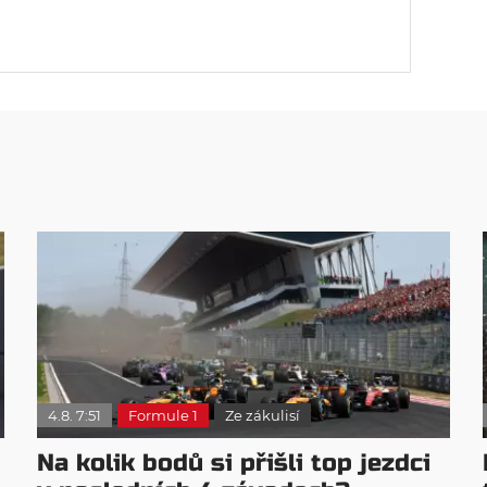
4.8. 7:51
Formule 1
Ze zákulisí
Na kolik bodů si přišli top jezdci