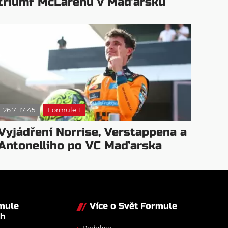
triumf McLarenu v Maďarsku
26.7. 17:45
Formule 1
Vyjádření Norrise, Verstappena a
Antonelliho po VC Maďarska
rmule
Více o Svět Formule
ch