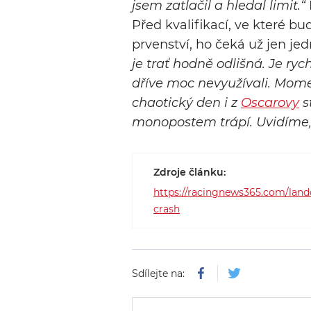
jsem zatlačil a hledal limit.“
Před kvalifikací, ve které bu
prvenství, ho čeká už jen je
je trať hodně odlišná. Je ry
dříve moc nevyužívali. Mome
chaotický den i z
Oscarovy
s
monopostem trápí. Uvidíme, 
Zdroje článku:
https://racingnews365.com/lando
crash
Sdílejte na: