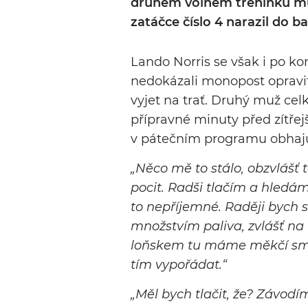
druhém volném tréninku mu
zatáčce číslo 4 narazil do ba
Lando Norris se však i po ko
nedokázali monopost opravit 
vyjet na trať. Druhý muž celk
přípravné minuty před zítřej
v pátečním programu obhajuj
„Něco mě to stálo, obzvlášť
pocit. Radši tlačím a hledám 
to nepříjemné. Raději bych s
množstvím paliva, zvlášť na
loňskem tu máme měkčí směs, 
tím vypořádat.“
„Měl bych tlačit, že? Závod