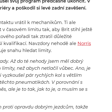
sel svůj program předčasně ukončit. V
riéry a poškodil si levé zadní zavěšení.
ntaktu vrátil k mechanikům. Ti ale
v časovém limitu tak, aby Brit stihl ještě
ového pořadí tak ztratil důležité
ší kvalifikací. Navzdory nehodě ale
Norris
e snahu hledat limity.
 tady. Až do té nehody jsem měl dobrý
limity, než abych netlačil vůbec. Ano, je
i vyzkoušel pár rychlých kol s větším
 těchto pneumatikách. V porovnání s
ale je to tak, jak to je, a musím se s
ím proti opravdu dobrým jezdcům, takže