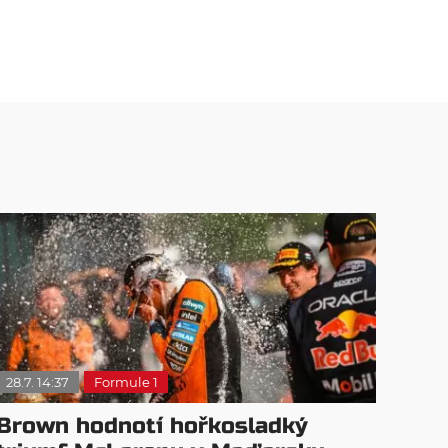
28.7. 14:37
Formule 1
Brown hodnotí hořkosladký