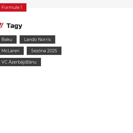
Formule 1
Tagy
Baku
Lando Norris
McLaren
Sezóna 2025
VC Ázerbájdžánu