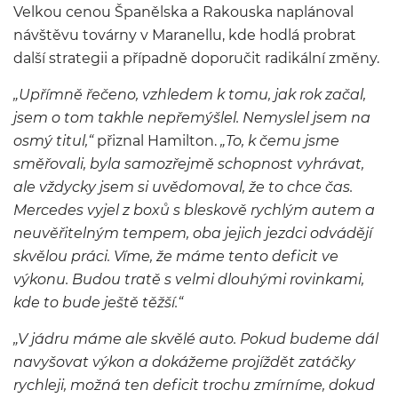
Velkou cenou Španělska a Rakouska naplánoval
návštěvu továrny v Maranellu, kde hodlá probrat
další strategii a případně doporučit radikální změny.
„Upřímně řečeno, vzhledem k tomu, jak rok začal,
jsem o tom takhle nepřemýšlel. Nemyslel jsem na
osmý titul,“
přiznal Hamilton.
„To, k čemu jsme
směřovali, byla samozřejmě schopnost vyhrávat,
ale vždycky jsem si uvědomoval, že to chce čas.
Mercedes vyjel z boxů s bleskově rychlým autem a
neuvěřitelným tempem, oba jejich jezdci odvádějí
skvělou práci. Víme, že máme tento deficit ve
výkonu. Budou tratě s velmi dlouhými rovinkami,
kde to bude ještě těžší.“
„V jádru máme ale skvělé auto. Pokud budeme dál
navyšovat výkon a dokážeme projíždět zatáčky
rychleji, možná ten deficit trochu zmírníme, dokud