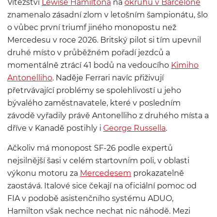
Vítězství
Lewise Hamiltona
na
okruhu v Barceloně
znamenalo zásadní zlom v letošním šampionátu, šlo
o vůbec první triumf jiného monopostu než
Mercedesu v roce 2026. Britský pilot si tím upevnil
druhé místo v průběžném pořadí jezdců a
momentálně ztrácí 41 bodů na vedoucího
Kimiho
Antonelliho
. Naděje Ferrari navíc přiživují
přetrvávající problémy se spolehlivostí u jeho
bývalého zaměstnavatele, které v posledním
závodě vyřadily právě Antonelliho z druhého místa a
dříve v Kanadě postihly i
George Russella
.
Ačkoliv má monopost SF-26 podle expertů
nejsilnější šasi v celém startovním poli, v oblasti
výkonu motoru za
Mercedesem
prokazatelně
zaostává. Italové sice čekají na oficiální pomoc od
FIA v podobě asistenčního systému ADUO,
Hamilton však nechce nechat nic náhodě. Mezi