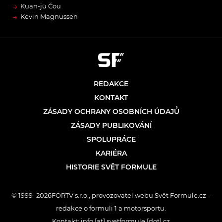
→
Kuan-jü Čou
→
Kevin Magnussen
REDAKCE
KONTAKT
ZÁSADY OCHRANY OSOBNÍCH ÚDAJŮ
ZÁSADY PUBLIKOVÁNÍ
SPOLUPRÁCE
KARIÉRA
HISTORIE SVĚT FORMULE
© 1999–2026FORTV s.r.o., provozovatel webu Svět Formule.cz –
redakce o formuli 1 a motorsportu.
Kontakt: info [at] svetformule [dot] cz