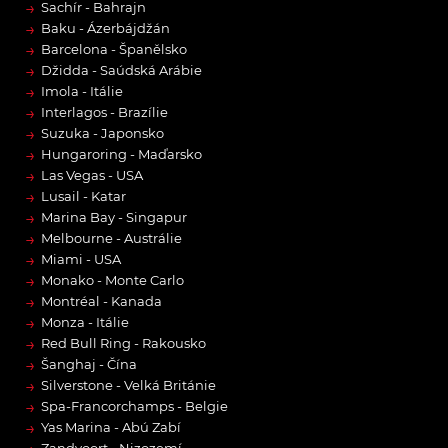
→
Sachír - Bahrajn
→
Baku - Ázerbájdžán
→
Barcelona - Španělsko
→
Džidda - Saúdská Arábie
→
Imola - Itálie
→
Interlagos - Brazílie
→
Suzuka - Japonsko
→
Hungaroring - Maďarsko
→
Las Vegas - USA
→
Lusail - Katar
→
Marina Bay - Singapur
→
Melbourne - Austrálie
→
Miami - USA
→
Monako - Monte Carlo
→
Montréal - Kanada
→
Monza - Itálie
→
Red Bull Ring - Rakousko
→
Šanghaj - Čína
→
Silverstone - Velká Británie
→
Spa-Francorchamps - Belgie
→
Yas Marina - Abú Zabí
Zandvoort - Nizozemí