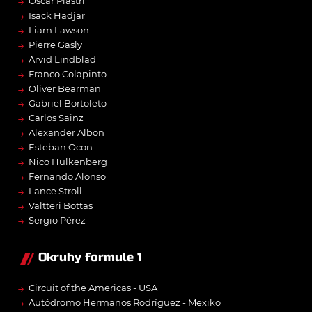
→
Oscar Piastri
→
Isack Hadjar
→
Liam Lawson
→
Pierre Gasly
→
Arvid Lindblad
→
Franco Colapinto
→
Oliver Bearman
→
Gabriel Bortoleto
→
Carlos Sainz
→
Alexander Albon
→
Esteban Ocon
→
Nico Hülkenberg
→
Fernando Alonso
→
Lance Stroll
→
Valtteri Bottas
→
Sergio Pérez
Okruhy formule 1
→
Circuit of the Americas - USA
→
Autódromo Hermanos Rodríguez - Mexiko