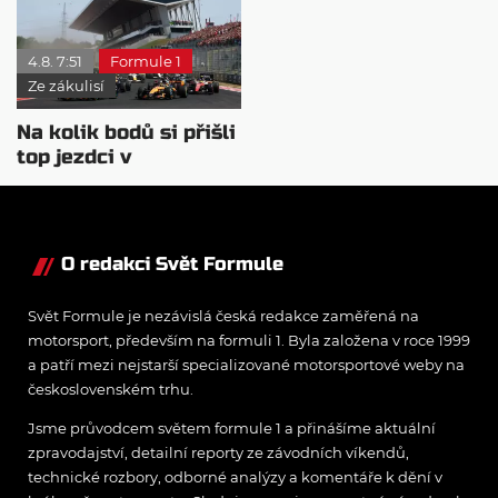
Mercedes
4.8. 7:51
Formule 1
Ze zákulisí
Na kolik bodů si přišli
top jezdci v
posledních 4
závodech?
O redakci Svět Formule
Svět Formule je nezávislá česká redakce zaměřená na
motorsport, především na formuli 1. Byla založena v roce 1999
a patří mezi nejstarší specializované motorsportové weby na
československém trhu.
Jsme průvodcem světem formule 1 a přinášíme aktuální
zpravodajství, detailní reporty ze závodních víkendů,
technické rozbory, odborné analýzy a komentáře k dění v