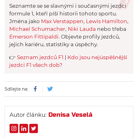
Seznamte se se slavnými i současnými jezdci
formule 1, kteří píší historii tohoto sportu.
Jména jako
Max Verstappen
,
Lewis Hamilton
,
Michael Schumacher
,
Niki Lauda
nebo třeba
Emerson Fittipaldi
. Objevte profily jezdců,
jejich kariéru, statistiky a úspěchy.
👉
Seznam jezdců F1
|
Kdo jsou nejúspěšnější
jezdci F1 všech dob?
Sdílejte na:
Denisa Veselá
Autor článku: