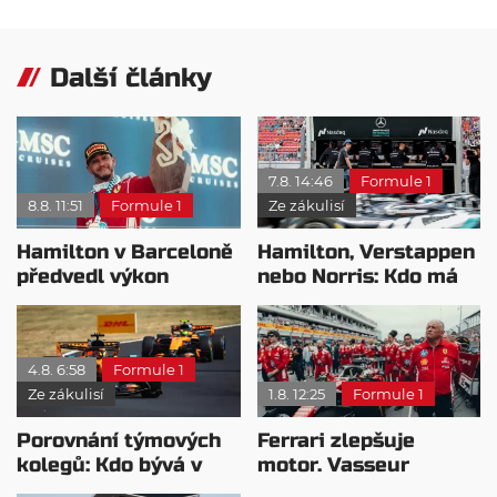
Další články
7.8. 14:46
Formule 1
8.8. 11:51
Formule 1
Ze zákulisí
Hamilton v Barceloně
Hamilton, Verstappen
předvedl výkon
nebo Norris: Kdo má
pravého šampiona
nejvyšší plat?
4.8. 6:58
Formule 1
Ze zákulisí
1.8. 12:25
Formule 1
Porovnání týmových
Ferrari zlepšuje
kolegů: Kdo bývá v
motor. Vasseur
sobotu nejrychlejší?
chystá útok na