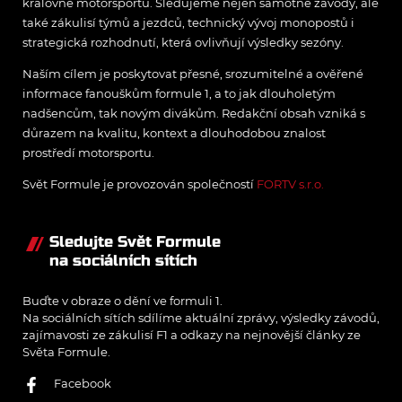
královně motorsportu. Sledujeme nejen samotné závody, ale
také zákulisí týmů a jezdců, technický vývoj monopostů i
strategická rozhodnutí, která ovlivňují výsledky sezóny.
Naším cílem je poskytovat přesné, srozumitelné a ověřené
informace fanouškům formule 1, a to jak dlouholetým
nadšencům, tak novým divákům. Redakční obsah vzniká s
důrazem na kvalitu, kontext a dlouhodobou znalost
prostředí motorsportu.
Svět Formule je provozován společností
FORTV s.r.o.
Sledujte Svět Formule
na sociálních sítích
Buďte v obraze o dění ve formuli 1.
Na sociálních sítích sdílíme aktuální zprávy, výsledky závodů,
zajímavosti ze zákulisí F1 a odkazy na nejnovější články ze
Světa Formule.
Facebook