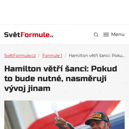
Menu
SvětFormule.cz
/
Formule 1
/
Hamilton větří šanci: Pokud to bude nutné, nasměruji vývoj jinam
Hamilton větří šanci: Pokud
to bude nutné, nasměruji
vývoj jinam