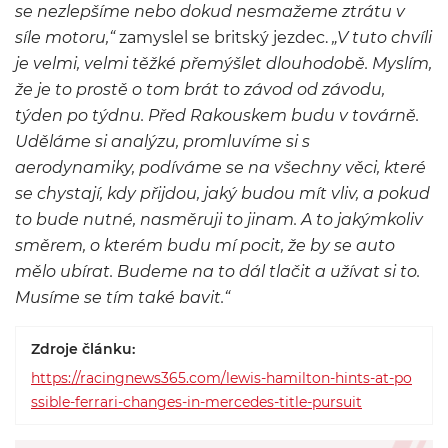
se nezlepšíme nebo dokud nesmažeme ztrátu v
síle motoru,“
zamyslel se britský jezdec.
„V tuto chvíli
je velmi, velmi těžké přemýšlet dlouhodobě. Myslím,
že je to prostě o tom brát to závod od závodu,
týden po týdnu. Před Rakouskem budu v továrně.
Uděláme si analýzu, promluvíme si s
aerodynamiky, podíváme se na všechny věci, které
se chystají, kdy přijdou, jaký budou mít vliv, a pokud
to bude nutné, nasměruji to jinam. A to jakýmkoliv
směrem, o kterém budu mí pocit, že by se auto
mělo ubírat. Budeme na to dál tlačit a užívat si to.
Musíme se tím také bavit.“
Zdroje článku:
https://racingnews365.com/lewis-hamilton-hints-at-po
ssible-ferrari-changes-in-mercedes-title-pursuit