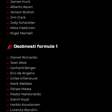
→
James Hunt
→
Alberto Ascari
→
Jenson Button
→
Jim Clark
→
Jody Scheckter
→
Mika Häkkinen
→
Nigel Mansell
Osobnosti formule 1
→
Daniel Ricciardo
→
Jean Alesi
→
Gerhard Berger
→
Elio de Angelis
→
Gilles Villeneuve
→
Mark Webber
→
Felipe Massa
→
Pastor Maldonaldo
→
Daniil Kvjat
→
Heikki Kovalainen
→
Lorenzo Bandini