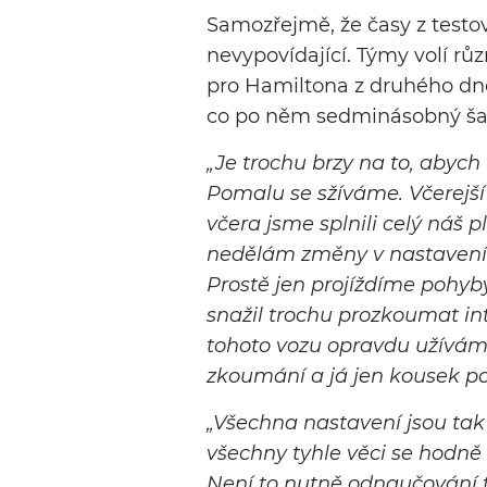
Samozřejmě, že časy z testov
nevypovídající. Týmy volí rů
pro Hamiltona z druhého dne b
co po něm sedminásobný ša
„Je trochu brzy na to, abych 
Pomalu se sžíváme. Včerejší 
včera jsme splnili celý náš p
nedělám změny v nastavení a
Prostě jen projíždíme pohyby
snažil trochu prozkoumat in
tohoto vozu opravdu užívám. V
zkoumání a já jen kousek po
„Všechna nastavení jsou tak 
všechny tyhle věci se hodně 
Není to nutně odnaučování t