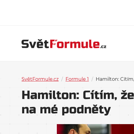
SvětFormule.cz
/
Formule 1
/
Hamilton: Cítí
Hamilton: Cítím, 
na mé podněty