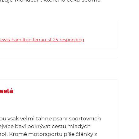
ewis-hamilton-ferrari-sf-25-responding
selá
u však velmi táhne psaní sportovních
ejvíce baví pokrývat cestu mladých
hol. Kromě motorsportu píše články z