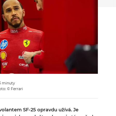
 3 minuty
to: © Ferrari
volantem SF-25 opravdu užívá. Je