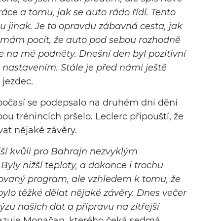
ce a tomu, jak se auto rádo řídí. Tento
u jinak. Je to opravdu zábavná cesta, jak
íli mám pocit, že auto pod sebou rozhodně
je na mé podněty. Dnešní den byl pozitivní
 nastavením. Stále je před námi ještě
 jezdec.
počasí se podepsalo na druhém dni dění
bou trénincích pršelo. Leclerc připouští, že
vat nějaké závěry.
ější kvůli pro Bahrajn nezvyklým
ly nižší teploty, a dokonce i trochu
ánovaný program, ale vzhledem k tomu, že
bylo těžké dělat nějaké závěry. Dnes večer
zu našich dat a přípravu na zítřejší
zuje Monačan, kterého čeká sedmá