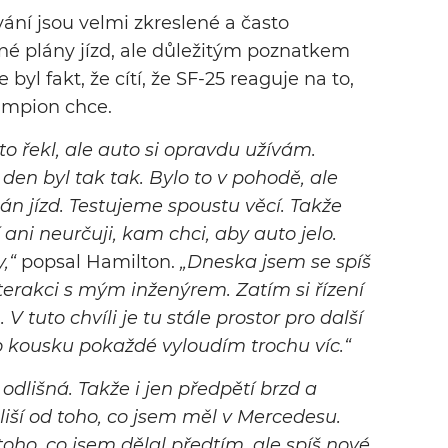
ání jsou velmi zkreslené a často
zné plány jízd, ale důležitým poznatkem
yl fakt, že cítí, že SF-25 reaguje na to,
mpion chce.
to řekl, ale auto si opravdu užívám.
den byl tak tak. Bylo to v pohodě, ale
lán jízd. Testujeme spoustu věcí. Takže
ni neurčuji, kam chci, aby auto jelo.
,“
popsal Hamilton.
„Dneska jsem se spíš
terakci s mým inženýrem. Zatím si řízení
 tuto chvíli je tu stále prostor pro další
 kousku pokaždé vyloudím trochu víc.“
odlišná. Takže i jen předpětí brzd a
liší od toho, co jsem měl v Mercedesu.
oho, co jsem dělal předtím, ale spíš nové