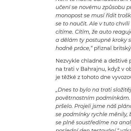
učení se novému způsobu prá
monopost se musí řídit trošk
se to naučit. Ale v tuto chv
cítíme. Cítím, že auto reagu
a dělám ty postupné kroky s
hodně práce,“
přiznal britský
Nezvykle chladné a deštivé 
na trati v Bahrajnu, když v o
je těžké z tohoto dne vyvozo
„Dnes to bylo na trati složit
povětrnostním podmínkám. By
pršelo. Projeli jsme náš pl
se podmínky rychle měnily, 
se plně soustředíme na analý
poslední den testování,“
vzka