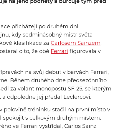
je na jeho podněty a burcuje tým před
ace přicházejí po druhém dni
jnu, kdy sedminásobný mistr světa
kové klasifikace za
Carlosem Sainzem
,
ostaral o to, že obě
Ferrari
figurovala v
řípravách na svůj debut v barvách Ferrari,
urne. Během druhého dne předsezónního
sedl za volant monopostu SF-25, se kterým
 a odpoledne jej předal Leclercovi.
 polovině tréninku stačil na první místo v
el spokojit s celkovým druhým místem.
ého ve Ferrari vystřídal, Carlos Sainz.