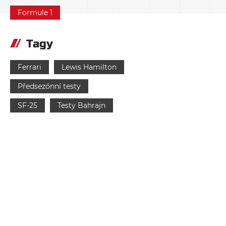
Formule 1
Tagy
Ferrari
Lewis Hamilton
Předsezónní testy
SF-25
Testy Bahrajn