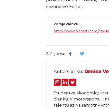
sezóna ve Ferrari.
Zdroje článku:
https://www.planetf1.com/news/l
Sdílejte na:
Denisa Ve
Autor článku:
Studentka ekonomky, ktero
článků. V motorsportu ji n
talentů až na samotný vrc