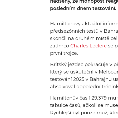
nadšený, že monopost reagu
posledním dnem testování.
Hamiltonovy aktuální inform
předsezónních testů v Bahra
skončil na druhém místě cel
zatímco
Charles Leclerc
se p
první trojce.
Britský jezdec pokračuje v p
který se uskuteční v Melbo
testování 2025 v Bahrajnu u
absolvoval dopolední trénink
Hamiltonův čas 1:29,379 mu v
tabulce časů, ačkoli se mus
Rychlejší byl pouze muž, kter