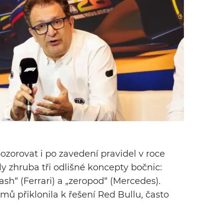
zorovat i po zavedení pravidel v roce
ly zhruba tři odlišné koncepty bočnic:
sh“ (Ferrari) a „zeropod“ (Mercedes).
ů přiklonila k řešení Red Bullu, často