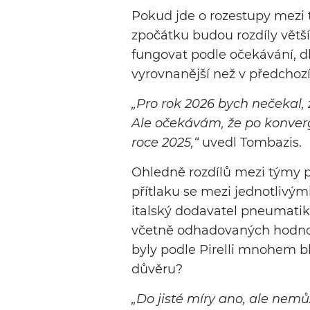
Pokud jde o rozestupy mezi 
zpočátku budou rozdíly větší
fungovat podle očekávání, d
vyrovnanější než v předchoz
„Pro rok 2026 bych nečekal, 
Ale očekávám, že po konverg
roce 2025,“
uvedl Tombazis.
Ohledně rozdílů mezi týmy 
přítlaku se mezi jednotlivými
italský dodavatel pneumatik
včetně odhadovaných hodnot
byly podle Pirelli mnohem bl
důvěru?
„Do jisté míry ano, ale nemů