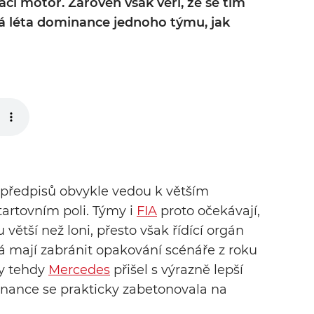
cí motor. Zároveň však věří, že se tím
á léta dominance jednoho týmu, jak
předpisů obvykle vedou k větším
artovním poli. Týmy i
FIA
proto očekávají,
větší než loni, přesto však řídící orgán
rá mají zabránit opakování scénáře z roku
ry tehdy
Mercedes
přišel s výrazně lepší
ance se prakticky zabetonovala na