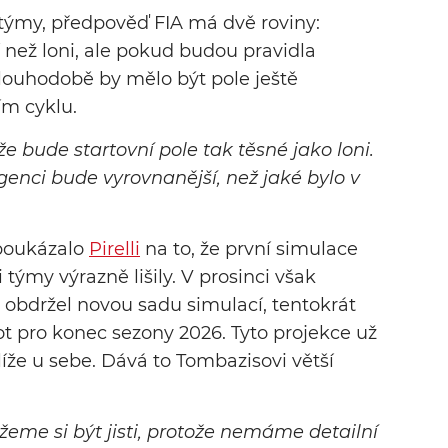
týmy, předpověď FIA má dvě roviny:
 než loni, ale pokud budou pravidla
louhodobě by mělo být pole ještě
ím cyklu.
že bude startovní pole tak těsné jako loni.
enci bude vyrovnanější, než jaké bylo v
poukázalo
Pirelli
na to, že první simulace
 týmy výrazně lišily. V prosinci však
 obdržel novou sadu simulací, tentokrát
 pro konec sezony 2026. Tyto projekce už
íže u sebe. Dává to Tombazisovi větší
žeme si být jisti, protože nemáme detailní