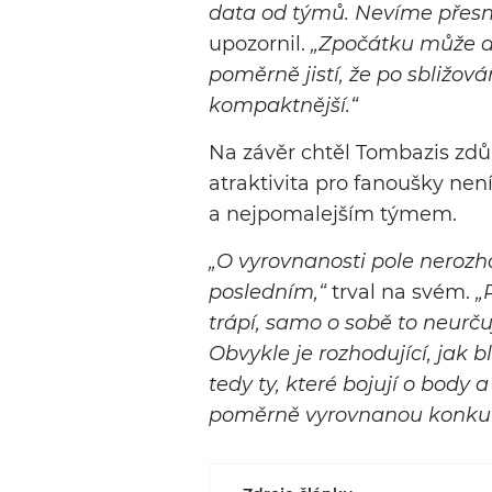
data od týmů. Nevíme přesně,
upozornil.
„Zpočátku může doj
poměrně jistí, že po sbližov
kompaktnější.“
Na závěr chtěl Tombazis zdůr
atraktivita pro fanoušky ne
a nejpomalejším týmem.
„O vyrovnanosti pole nerozh
posledním,“
trval na svém.
„
trápí, samo o sobě to neurč
Obvykle je rozhodující, jak b
tedy ty, které bojují o body 
poměrně vyrovnanou konkur