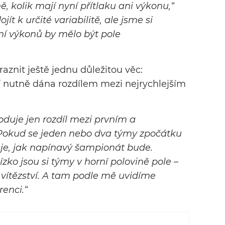
 kolik mají nyní přítlaku ani výkonu,“
ít k určité variabilitě, ale jsme si
ání výkonů by mělo být pole
aznit ještě jednu důležitou věc:
ní nutně dána rozdílem mezi nejrychlejším
oduje jen rozdíl mezi prvním a
Pokud se jeden nebo dva týmy zpočátku
uje, jak napínavý šampionát bude.
lízko jsou si týmy v horní polovině pole –
a vítězství. A tam podle mě uvidíme
enci.“