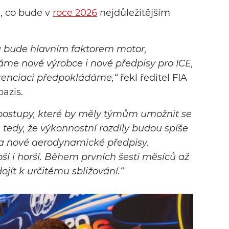
u, co bude v
roce 2026
nejdůležitějším
u bude hlavním faktorem motor,
áme nové výrobce i nové předpisy pro ICE,
erenciaci předpokládáme,“
řekl ředitel FIA
azis.
 postupy, které by měly týmům umožnit se
tedy, že výkonnostní rozdíly budou spíše
a nové aerodynamické předpisy.
pší i horší. Během prvních šesti měsíců až
jít k určitému sbližování.“