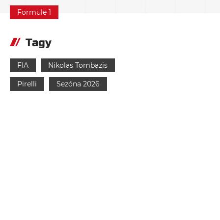
Formule 1
Tagy
FIA
Nikolas Tombazis
Pirelli
Sezóna 2026