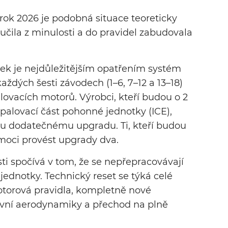
rok 2026 je podobná situace teoreticky
učila z minulosti a do pravidel zabudovala
ek je nejdůležitějším opatřením systém
dých šesti závodech (1–6, 7–12 a 13–18)
lovacích motorů. Výrobci, kteří budou o 2
 spalovací část pohonné jednotky (ICE),
u dodatečnému upgradu. Ti, kteří budou
 moci provést upgrady dva.
sti spočívá v tom, že se nepřepracovávají
ednotky. Technický reset se týká celé
motorová pravidla, kompletně nové
tivní aerodynamiky a přechod na plně