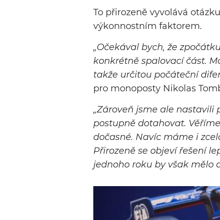
To přirozeně vyvolává otázk
výkonnostním faktorem.
„Očekával bych, že zpočátk
konkrétně spalovací část. M
takže určitou počáteční dif
pro monoposty Nikolas Tomb
„Zároveň jsme ale nastavili
postupně dotahovat. Věříme 
dočasné. Navíc máme i zcel
Přirozeně se objeví řešení le
jednoho roku by však mělo do