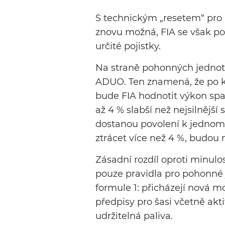
S technickým „resetem“ pro 
znovu možná, FIA se však po
určité pojistky.
Na straně pohonných jednot
ADUO. Ten znamená, že po kaž
bude FIA hodnotit výkon spa
až 4 % slabší než nejsilnější
dostanou povolení k jednom
ztrácet více než 4 %, budou
Zásadní rozdíl oproti minulo
pouze pravidla pro pohonné j
formule 1: přicházejí nová 
předpisy pro šasi včetně ak
udržitelná paliva.