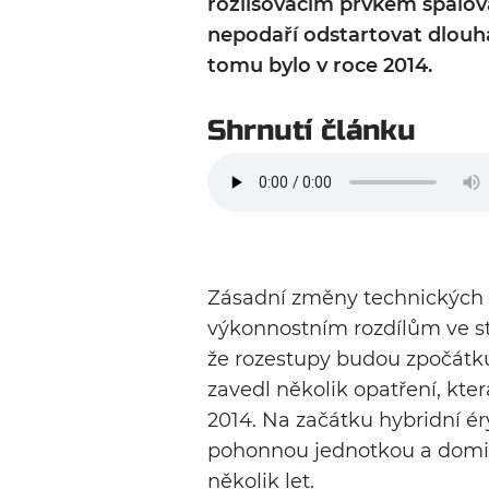
rozlišovacím prvkem spalova
nepodaří odstartovat dlouh
tomu bylo v roce 2014.
Shrnutí článku
Zásadní změny technických 
výkonnostním rozdílům ve st
že rozestupy budou zpočátku 
zavedl několik opatření, kte
2014. Na začátku hybridní é
pohonnou jednotkou a domin
několik let.