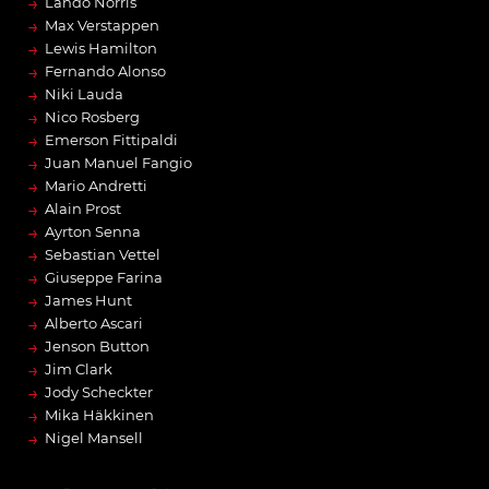
→
Lando Norris
→
Max Verstappen
→
Lewis Hamilton
→
Fernando Alonso
→
Niki Lauda
→
Nico Rosberg
→
Emerson Fittipaldi
→
Juan Manuel Fangio
→
Mario Andretti
→
Alain Prost
→
Ayrton Senna
→
Sebastian Vettel
→
Giuseppe Farina
→
James Hunt
→
Alberto Ascari
→
Jenson Button
→
Jim Clark
→
Jody Scheckter
→
Mika Häkkinen
→
Nigel Mansell