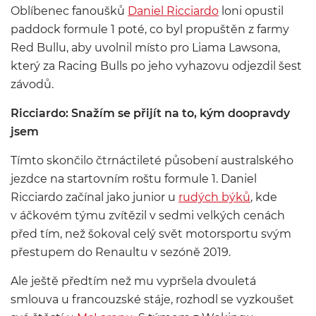
Oblíbenec fanoušků
Daniel Ricciardo
loni opustil
paddock formule 1 poté, co byl propuštěn z farmy
Red Bullu, aby uvolnil místo pro Liama Lawsona,
který za Racing Bulls po jeho vyhazovu odjezdil šest
závodů.
Ricciardo: Snažím se přijít na to, kým doopravdy
jsem
Tímto skončilo čtrnáctileté působení australského
jezdce na startovním roštu formule 1. Daniel
Ricciardo začínal jako junior u
rudých býků
, kde
v áčkovém týmu zvítězil v sedmi velkých cenách
před tím, než šokoval celý svět motorsportu svým
přestupem do Renaultu v sezóně 2019.
Ale ještě předtím než mu vypršela dvouletá
smlouva u francouzské stáje, rozhodl se vyzkoušet