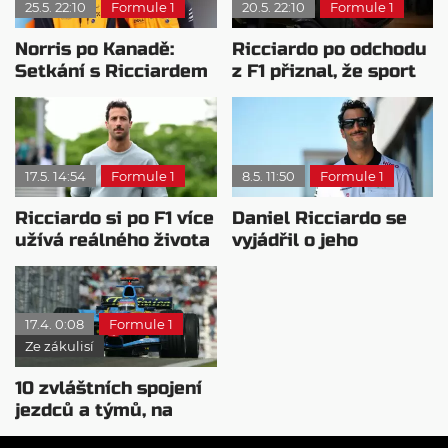
25.5. 22:10
Formule 1
20.5. 22:10
Formule 1
Norris po Kanadě:
Ricciardo po odchodu
Setkání s Ricciardem
z F1 přiznal, že sport
a slova o Indy 500
přestal sledovat
17.5. 14:54
Formule 1
8.5. 11:50
Formule 1
Ricciardo si po F1 více
Daniel Ricciardo se
užívá reálného života
vyjádřil o jeho
plánech do budoucna
17.4. 0:08
Formule 1
Ze zákulisí
10 zvláštních spojení
jezdců a týmů, na
které jste zapomněli