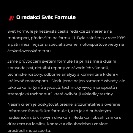
O redakci Svět Formule
Svět Formule je nezávislá česká redakce zaměřená na
motorsport, především na formuli 1. Byla založena v roce 1999
a patří mezi nejstarší specializované motorsportové weby na
československém trhu.
Jsme průvodcem světem formule 1 a přinášíme aktuální
zpravodajství, detailní reporty ze závodních víkendů,
technické rozbory, odborné analýzy a komentáře k dění v
královně motorsportu. Sledujeme nejen samotné závody, ale
také zákulisí týmů a jezdců, technický vývoj monopostů i
strategická rozhodnutí, která ovlivňují výsledky sezóny.
Naším cílem je poskytovat přesné, srozumitelné a ověřené
informace fanouškům formule 1, a to jak dlouholetým
nadšencům, tak novým divákům. Redakční obsah vzniká s
důrazem na kvalitu, kontext a dlouhodobou znalost
prostředí motorsportu.