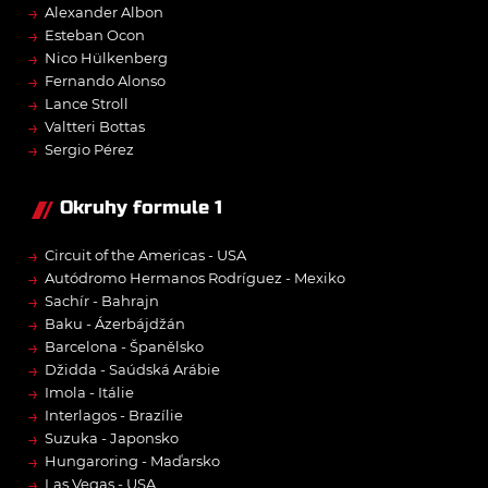
→
Alexander Albon
→
Esteban Ocon
→
Nico Hülkenberg
→
Fernando Alonso
→
Lance Stroll
→
Valtteri Bottas
→
Sergio Pérez
Okruhy formule 1
→
Circuit of the Americas - USA
→
Autódromo Hermanos Rodríguez - Mexiko
→
Sachír - Bahrajn
→
Baku - Ázerbájdžán
→
Barcelona - Španělsko
→
Džidda - Saúdská Arábie
→
Imola - Itálie
→
Interlagos - Brazílie
→
Suzuka - Japonsko
→
Hungaroring - Maďarsko
→
Las Vegas - USA