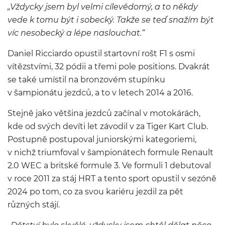
„Vždycky jsem byl velmi cílevědomý, a to někdy
vede k tomu být i sobecký. Takže se teď snažím být
víc nesobecký a lépe naslouchat.“
Daniel Ricciardo opustil startovní rošt F1 s osmi
vítězstvími, 32 pódii a třemi pole positions. Dvakrát
se také umístil na bronzovém stupínku
v šampionátu jezdců, a to v letech 2014 a 2016.
Stejně jako většina jezdců začínal v motokárách,
kde od svých devíti let závodil v za Tiger Kart Club.
Postupně postupoval juniorskými kategoriemi,
v nichž triumfoval v šampionátech formule Renault
2.0 WEC a britské formule 3. Ve formuli 1 debutoval
v roce 2011 za stáj HRT a tento sport opustil v sezóně
2024 po tom, co za svou kariéru jezdil za pět
různých stájí.