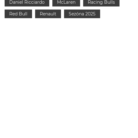
Daniel Ricciardo
McLaren
Racing Bulls
Red Bull
Renault
Sezóna 2025