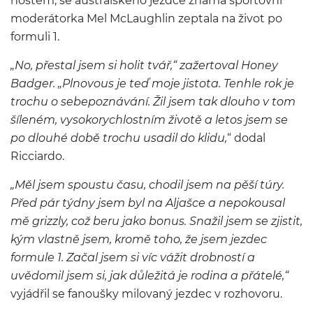
hostem, se australského jezdce známá sportovní
moderátorka Mel McLaughlin zeptala na život po
formuli 1.
„No, přestal jsem si holit tvář,“ zažertoval Honey
Badger. „Plnovous je teď moje jistota. Tenhle rok je
trochu o sebepoznávání. Žil jsem tak dlouho v tom
šíleném, vysokorychlostním životě a letos jsem se
po dlouhé době trochu usadil do klidu,
“ dodal
Ricciardo.
„Měl jsem spoustu času, chodil jsem na pěší túry.
Před pár týdny jsem byl na Aljašce a nepokousal
mě grizzly, což beru jako bonus. Snažil jsem se zjistit,
kým vlastně jsem, kromě toho, že jsem jezdec
formule 1. Začal jsem si víc vážit drobností a
uvědomil jsem si, jak důležitá je rodina a přátelé,“
vyjádřil se fanoušky milovaný jezdec v rozhovoru.