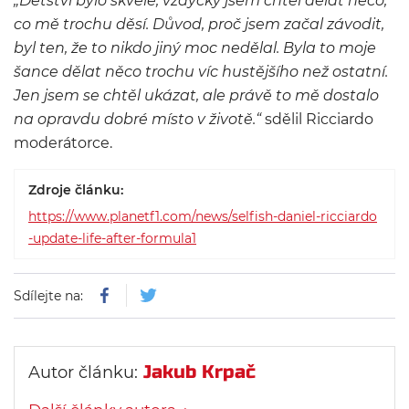
„Dětství bylo skvělé, vždycky jsem chtěl dělat něco,
co mě trochu děsí. Důvod, proč jsem začal závodit,
byl ten, že to nikdo jiný moc nedělal. Byla to moje
šance dělat něco trochu víc hustějšího než ostatní.
Jen jsem se chtěl ukázat, ale právě to mě dostalo
na opravdu dobré místo v životě.“
sdělil Ricciardo
moderátorce.
Zdroje článku:
https://www.planetf1.com/news/selfish-daniel-ricciardo
-update-life-after-formula1
Sdílejte na:
Jakub Krpač
Autor článku: