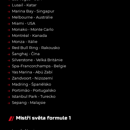
→
Lusail - Katar
→
Marina Bay - Singapur
→
Melbourne - Austrálie
→
Miami - USA
→
Monako - Monte Carlo
→
Montréal - Kanada
→
Monza - Itálie
→
Red Bull Ring - Rakousko
→
Šanghaj - Čína
→
Silverstone - Velká Británie
→
Spa-Francorchamps - Belgie
→
Yas Marina - Abú Zabí
→
Zandvoort - Nizozemí
→
Madring - Španělsko
→
Portimão - Portugalsko
→
Istanbul Park - Turecko
→
Sepang - Malajsie
Mistři světa formule 1