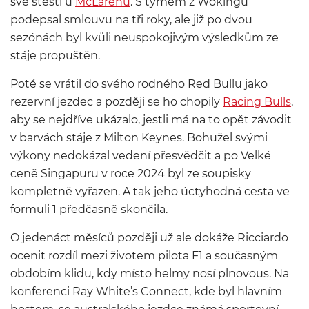
své štěstí u
McLarenu
. S týmem z Wokingu
podepsal smlouvu na tři roky, ale již po dvou
sezónách byl kvůli neuspokojivým výsledkům ze
stáje propuštěn.
Poté se vrátil do svého rodného Red Bullu jako
rezervní jezdec a později se ho chopily
Racing Bulls
,
aby se nejdříve ukázalo, jestli má na to opět závodit
v barvách stáje z Milton Keynes. Bohužel svými
výkony nedokázal vedení přesvědčit a po Velké
ceně Singapuru v roce 2024 byl ze soupisky
kompletně vyřazen. A tak jeho úctyhodná cesta ve
formuli 1 předčasně skončila.
O jedenáct měsíců později už ale dokáže Ricciardo
ocenit rozdíl mezi životem pilota F1 a současným
obdobím klidu, kdy místo helmy nosí plnovous. Na
konferenci Ray White’s Connect, kde byl hlavním