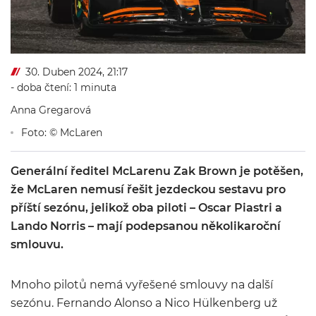
30. Duben 2024, 21:17
- doba čtení: 1 minuta
Anna Gregarová
Foto: © McLaren
Generální ředitel McLarenu Zak Brown je potěšen,
že McLaren nemusí řešit jezdeckou sestavu pro
příští sezónu, jelikož oba piloti – Oscar Piastri a
Lando Norris – mají podepsanou několikaroční
smlouvu.
Mnoho pilotů nemá vyřešené smlouvy na další
sezónu. Fernando Alonso a Nico Hülkenberg už