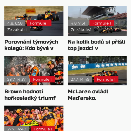
4.8. 6:58
Formule 1
4.8. 7:51
Formule 1
Ze zákulisí
Ze zákulisí
Porovnání týmových
Na kolik bodů si přišli
kolegů: Kdo bývá v
top jezdci v
sobotu nejrychlejší?
posledních 4
závodech?
28.7. 14:37
Formule 1
27.7. 14:49
Formule 1
Brown hodnotí
McLaren ovládl
hořkosladký triumf
Maďarsko.
McLarenu v
Verstappen v šoku a
Maďarsku
Teletubbies na scéně
27.7. 14:40
Formule 1