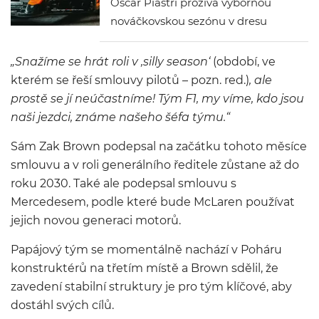
Oscar Piastri prožívá výbornou
nováčkovskou sezónu v dresu
papájového týmu z Wokingu.
McLaren proto nezahálel a svého
„Snažíme se hrát roli v ‚silly season‘
(období, ve
jezdce si pojistil až do konce
kterém se řeší smlouvy pilotů – pozn. red.)
, ale
sezóny 2026.
prostě se jí neúčastníme! Tým F1, my víme, kdo jsou
naši jezdci, známe našeho šéfa týmu.“
Sám Zak Brown podepsal na začátku tohoto měsíce
smlouvu a v roli generálního ředitele zůstane až do
roku 2030. Také ale podepsal smlouvu s
Mercedesem, podle které bude McLaren používat
jejich novou generaci motorů.
Papájový tým se momentálně nachází v Poháru
konstruktérů na třetím místě a Brown sdělil, že
zavedení stabilní struktury je pro tým klíčové, aby
dostáhl svých cílů.