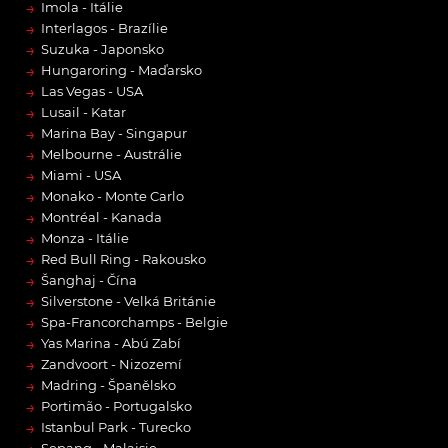
→
Imola - Itálie
→
Interlagos - Brazílie
→
Suzuka - Japonsko
→
Hungaroring - Maďarsko
→
Las Vegas - USA
→
Lusail - Katar
→
Marina Bay - Singapur
→
Melbourne - Austrálie
→
Miami - USA
→
Monako - Monte Carlo
→
Montréal - Kanada
→
Monza - Itálie
→
Red Bull Ring - Rakousko
→
Šanghaj - Čína
→
Silverstone - Velká Británie
→
Spa-Francorchamps - Belgie
→
Yas Marina - Abú Zabí
→
Zandvoort - Nizozemí
→
Madring - Španělsko
→
Portimão - Portugalsko
→
Istanbul Park - Turecko
Sepang - Malajsie