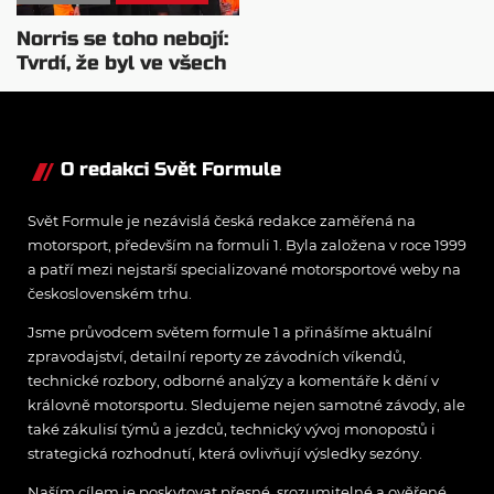
Norris se toho nebojí:
Tvrdí, že byl ve všech
směrech lepší
O redakci Svět Formule
Svět Formule je nezávislá česká redakce zaměřená na
motorsport, především na formuli 1. Byla založena v roce 1999
a patří mezi nejstarší specializované motorsportové weby na
československém trhu.
Jsme průvodcem světem formule 1 a přinášíme aktuální
zpravodajství, detailní reporty ze závodních víkendů,
technické rozbory, odborné analýzy a komentáře k dění v
královně motorsportu. Sledujeme nejen samotné závody, ale
také zákulisí týmů a jezdců, technický vývoj monopostů i
strategická rozhodnutí, která ovlivňují výsledky sezóny.
Naším cílem je poskytovat přesné, srozumitelné a ověřené