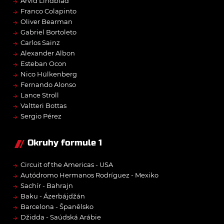
→
Arvid Lindblad
→
Franco Colapinto
→
Oliver Bearman
→
Gabriel Bortoleto
→
Carlos Sainz
→
Alexander Albon
→
Esteban Ocon
→
Nico Hülkenberg
→
Fernando Alonso
→
Lance Stroll
→
Valtteri Bottas
→
Sergio Pérez
Okruhy formule 1
→
Circuit of the Americas - USA
→
Autódromo Hermanos Rodríguez - Mexiko
→
Sachír - Bahrajn
→
Baku - Ázerbájdžán
→
Barcelona - Španělsko
→
Džidda - Saúdská Arábie