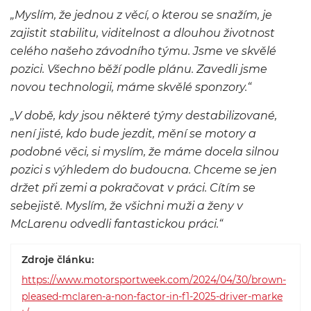
„Myslím, že jednou z věcí, o kterou se snažím, je
zajistit stabilitu, viditelnost a dlouhou životnost
celého našeho závodního týmu. Jsme ve skvělé
pozici. Všechno běží podle plánu. Zavedli jsme
novou technologii, máme skvělé sponzory.“
„V době, kdy jsou některé týmy destabilizované,
není jisté, kdo bude jezdit, mění se motory a
podobné věci, si myslím, že máme docela silnou
pozici s výhledem do budoucna. Chceme se jen
držet při zemi a pokračovat v práci. Cítím se
sebejistě. Myslím, že všichni muži a ženy v
McLarenu odvedli fantastickou práci.“
Zdroje článku:
https://www.motorsportweek.com/2024/04/30/brown-
pleased-mclaren-a-non-factor-in-f1-2025-driver-marke