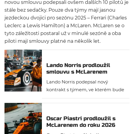
novou smlouvu podepsali ovšem dalších 10 pilotů je
stále bez sedačky. Pouze dva týmy mají jasnou
jezdeckou dvojici pro sezónu 2025 – Ferrari (Charles
Leclerc a Lewis Hamilton) a McLaren. McLaren se o
tyto záležitosti postaral už v minulé sezóně a oba
piloti mají smlouvy platné na několik let.
Lando Norris prodloužil
smlouvu s McLarenem
Lando Norris podepsal nový
kontrakt s týmem, ve kterém bude
brzy začínat již šestou sezónu ve
formuli 1. Rodák z Bristolu bude
jezdcem britské stáje minimálně
Oscar Piastri prodloužil s
do roku 2027.
McLarenem do roku 2026