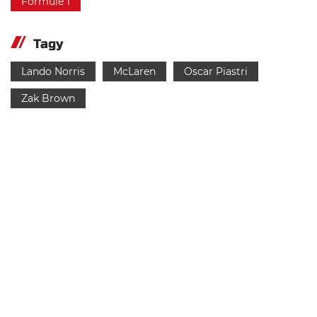
Formule 1
Tagy
Lando Norris
McLaren
Oscar Piastri
Zak Brown