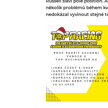
Russell slaví pole position. 
několik problémů během kva
nedokázal vyvinout stejné t