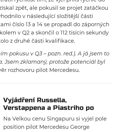
získal zpět, ale pokusil se projet zatáčkou
hodnilo v následující složitější části
ami číslo 13 a 14 se propadl do záporných
olem v Q2 a skončil o 112 tisícin sekundy
olo z druhé části kvalifikace.
lním pokusu v Q3 – pozn. red.). A já jsem to
da. Jsem zklamaný, protože potenciál byl
ěr rozhovoru pilot Mercedesu.
Vyjádření Russella,
Verstappena a Piastriho po
kvalifikaci v Singapuru
Na Velkou cenu Singapuru si vyjel pole
position pilot Mercedesu George