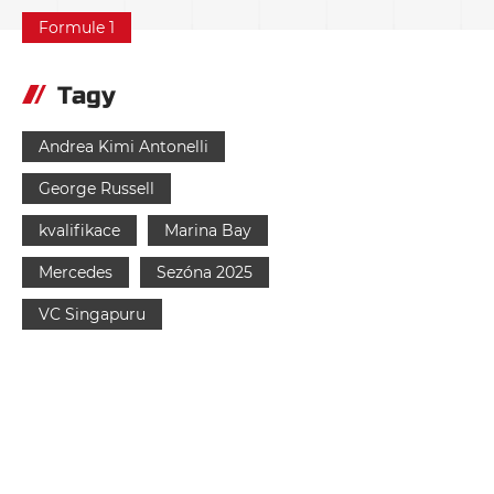
Formule 1
Tagy
Andrea Kimi Antonelli
George Russell
kvalifikace
Marina Bay
Mercedes
Sezóna 2025
VC Singapuru