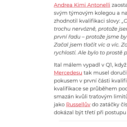
Andrea Kimi Antonelli
zaosta
svým týmovým kolegou a na st
zhodnotil kvalifikaci slovy:
„O
trochu nervózně, protože js
první řadu – protože jsme byli
Začal jsem tlačit víc a víc. 
rychlostí. Ale bylo to prostě p
Ital málem vypadl v Q1, když 
Mercedesu
tak musel doruči
pokusem v první části kvalif
kvalifikace se průběhem pod
smazán kvůli traťovým limit
jako
Russellův
do zatáčky čísl
dokázal být třetí při postupu