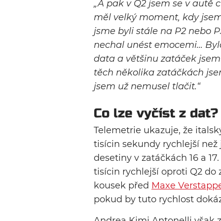
„A pak v Q2 jsem se v autě 
měl velký moment, kdy jsem 
jsme byli stále na P2 nebo P
nechal unést emocemi… Byla 
data a většinu zatáček jsem p
těch několika zatáčkách jsem 
jsem už nemusel tlačit.“
Co lze vyčíst z dat?
Telemetrie ukazuje, že italsk
tisícin sekundy rychlejší než 
desetiny v zatáčkách 16 a 17
tisícin rychlejší oproti Q2 do
kousek před
Maxe Verstapp
pokud by tuto rychlost dokáz
Andrea Kimi Antonelli však ztr