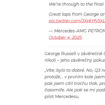
We’re through to the final
Great laps from George an
pic.twitter.com/JXx6Yfy5X
— Mercedes-AMG PETRON
October 4, 2025
George Russell v závěrečné čás
nikoli – jeho závěrečný pokus
„Víte, bylo to dobré. No, Q3 n
protože… v prvním kole jsem 
pak jsem cítil trochu tlak, 
časomíře. Ale pak se mi podař
pilot Mercedesu.