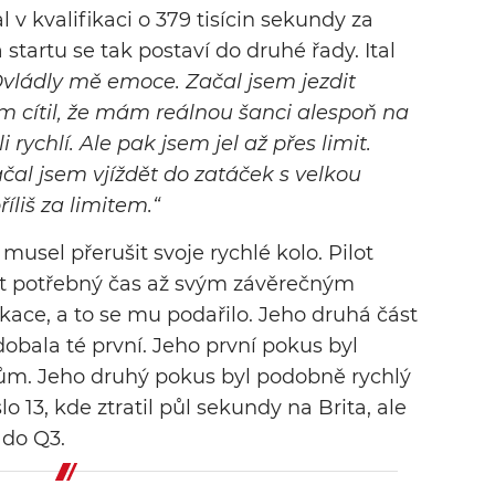
l v kvalifikaci o 379 tisícin sekundy za
artu se tak postaví do druhé řady. Ital
vládly mě emoce. Začal jsem jezdit
em cítil, že mám reálnou šanci alespoň na
 rychlí. Ale pak jsem jel až přes limit.
Začal jsem vjíždět do zatáček s velkou
říliš za limitem.“
musel přerušit svoje rychlé kolo. Pilot
t potřebný čas až svým závěrečným
ikace, a to se mu podařilo. Jeho druhá část
obala té první. Jeho první pokus byl
ům. Jeho druhý pokus byl podobně rychlý
o 13, kde ztratil půl sekundy na Brita, ale
 do Q3.