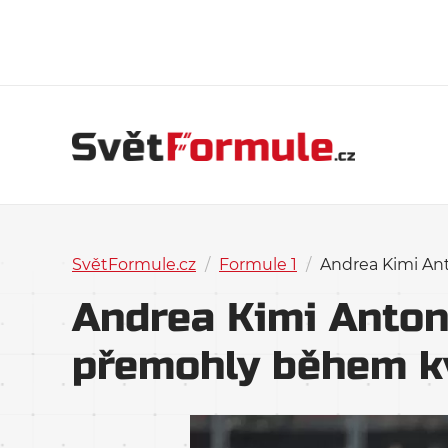
SvětFormule.cz
/
Formule 1
/
Andrea Kimi An
Andrea Kimi Anton
přemohly během kv