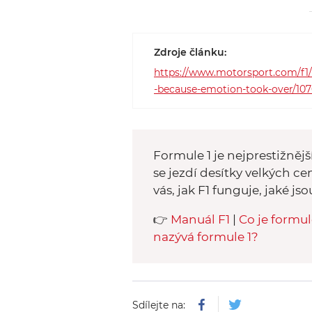
Zdroje článku:
https://www.motorsport.com/f1/
-because-emotion-took-over/107
Formule 1 je nejprestižnějš
se jezdí desítky velkých ce
vás, jak F1 funguje, jaké js
👉
Manuál F1
|
Co je formul
nazývá formule 1?
Sdílejte na: