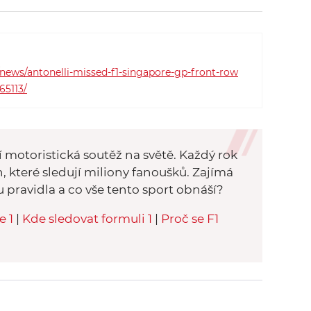
Russell. Z druhého místa odstartuje
Max Verstappen a z třetího místa lídr
šampionátu Oscar Piastri. Jak se pro
Davida Coultharda po kvalifikaci
news/antonelli-missed-f1-singapore-gp-front-row
vyjádřili?
65113/
í motoristická soutěž na světě. Každý rok
n, které sledují miliony fanoušků. Zajímá
ou pravidla a co vše tento sport obnáší?
e 1
|
Kde sledovat formuli 1
|
Proč se F1