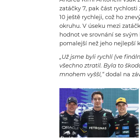
zatáčky 7, pak část rychlosti 
10 ještě rychleji, což ho znevý
okruhu. V úseku mezi zatáčk
hodnot ve srovnání se svým k
pomalejší než jeho nejlepší k
„Už jsme byli rychlí (ve finá
všechno ztratil. Byla to ško
mnohem vyšší,“
dodal na záv