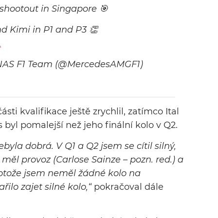
 shootout in Singapore 🎯
d Kimi in P1 and P3 👏
L
AS F1 Team (@MercedesAMGF1)
ti kvalifikace ještě zrychlil, zatímco Ital
 byl pomalejší než jeho finální kolo v Q2.
ebyla dobrá. V Q1 a Q2 jsem se cítil silný,
měl provoz (Carlose Sainze – pozn. red.) a
protože jsem neměl žádné kolo na
ilo zajet silné kolo,“
pokračoval dále