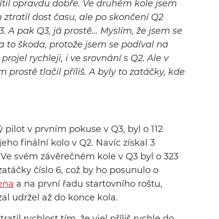
cítil opravdu dobře. Ve druhém kole jsem
ztratil dost času, ale po skončení Q2
3. A pak Q3, já prostě… Myslím, že jsem se
to škoda, protože jsem se podíval na
rojel rychleji, i ve srovnání s Q2. Ale v
prostě tlačil příliš. A byly to zatáčky, kde
ý pilot v prvním pokuse v Q3, byl o 112
jeho finální kolo v Q2. Navíc získal 3
. Ve svém závěrečném kole v Q3 byl o 323
 zatáčky číslo 6, což by ho posunulo o
ena
a na první řadu startovního roštu,
al udržel až do konce kola.
atil rychlost tím, že vjel příliš rychle do