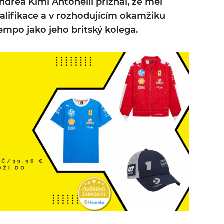
Andrea Kimi Antonelli přiznal, že měl
lifikace a v rozhodujícím okamžiku
empo jako jeho britský kolega.