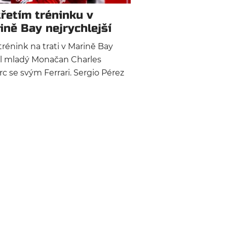
třetím tréninku v
ině Bay nejrychlejší
lerc
 trénink na trati v Marině Bay
dl mladý Monačan Charles
rc se svým Ferrari. Sergio Pérez
ehkou nehodu, Daniel Kvjat v
lémech.