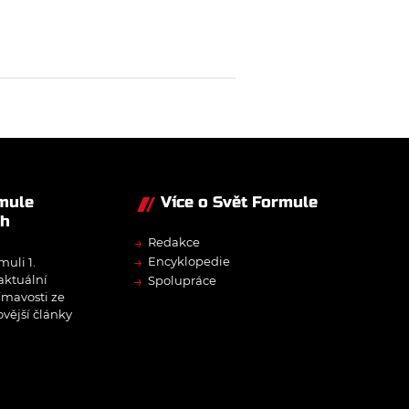
rmule
Více o Svět Formule
ch
→
Redakce
→
Encyklopedie
muli 1.
→
 aktuální
Spolupráce
ímavosti ze
ovější články