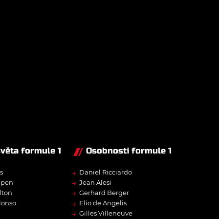
světa formule 1
Osobnosti formule 1
→
s
Daniel Ricciardo
→
ppen
Jean Alesi
→
lton
Gerhard Berger
→
lonso
Elio de Angelis
→
Gilles Villeneuve