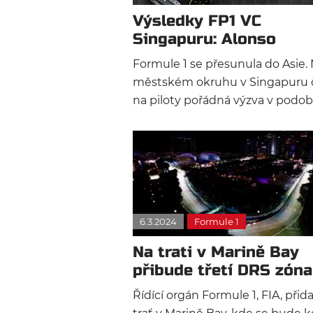
Výsledky FP1 VC
Singapuru: Alonso
odstartoval nejlépe
Formule 1 se přesunula do Asie.
městském okruhu v Singapuru 
na piloty pořádná výzva v podo
vysokých teplot, vlhkosti a délk
závodu, která bude atakovat
dvouhodinový limit. Kdo odstart
program poblíž přístavu Marina
nejlépe?
6.3.2024
Formule 1
Na trati v Marině Bay
přibude třetí DRS zóna
Řídící orgán Formule 1, FIA, přida