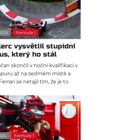
2025
Formule 1
lerc vysvětlil stupidní
us, který ho stál
stění v Q3
an skončil v noční kvalifikaci v
apuru až na sedmém místě a
Ferrari se netajil tím, že je to
ání. Jeho týmový kolega Lewis
ton nedopadl o moc lépe, když
il šestou pozici na start závodu.
024
Formule 1