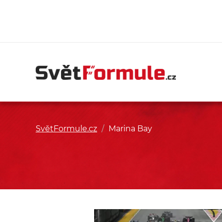
SvětFormule.cz
/
Marina Bay