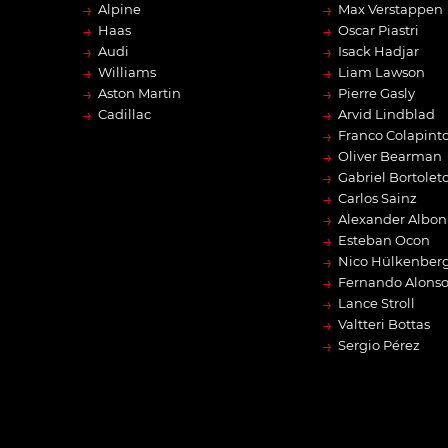
→
→
Alpine
Max Verstappen
→
→
Haas
Oscar Piastri
→
→
Audi
Isack Hadjar
→
→
Williams
Liam Lawson
→
→
Aston Martin
Pierre Gasly
→
→
Cadillac
Arvid Lindblad
→
Franco Colapint
→
Oliver Bearman
→
Gabriel Bortolet
→
Carlos Sainz
→
Alexander Albon
→
Esteban Ocon
→
Nico Hülkenber
→
Fernando Alons
→
Lance Stroll
→
Valtteri Bottas
→
Sergio Pérez