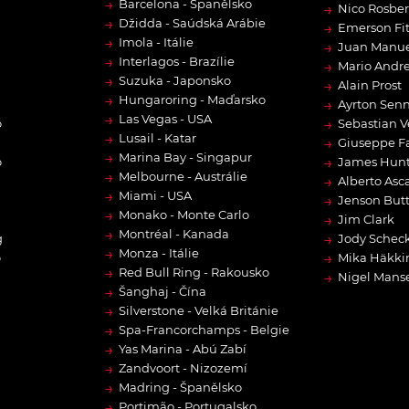
→
Barcelona - Španělsko
→
Nico Rosbe
→
Džidda - Saúdská Arábie
→
Emerson Fit
→
Imola - Itálie
→
Juan Manue
→
Interlagos - Brazílie
→
Mario Andre
→
Suzuka - Japonsko
→
Alain Prost
→
Hungaroring - Maďarsko
→
Ayrton Sen
→
Las Vegas - USA
→
o
Sebastian V
→
Lusail - Katar
→
Giuseppe F
→
Marina Bay - Singapur
→
o
James Hun
→
Melbourne - Austrálie
→
Alberto Asca
→
Miami - USA
→
Jenson But
→
Monako - Monte Carlo
→
Jim Clark
→
Montréal - Kanada
→
g
Jody Scheck
→
Monza - Itálie
→
o
Mika Häkki
→
Red Bull Ring - Rakousko
→
Nigel Manse
→
Šanghaj - Čína
→
Silverstone - Velká Británie
→
Spa-Francorchamps - Belgie
→
Yas Marina - Abú Zabí
→
Zandvoort - Nizozemí
→
Madring - Španělsko
→
Portimão - Portugalsko