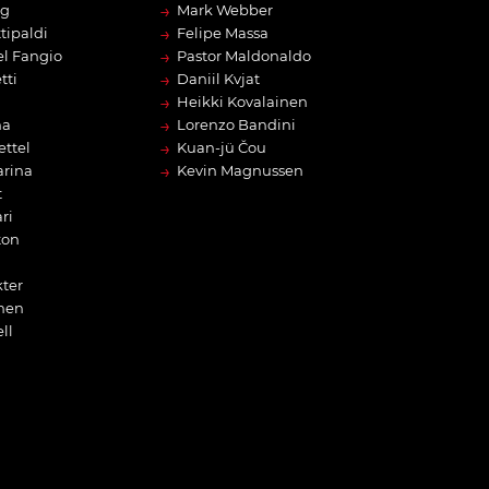
→
rg
Mark Webber
→
tipaldi
Felipe Massa
→
l Fangio
Pastor Maldonaldo
→
tti
Daniil Kvjat
→
Heikki Kovalainen
→
na
Lorenzo Bandini
→
ettel
Kuan-jü Čou
→
arina
Kevin Magnussen
t
ri
ton
ter
nen
ll