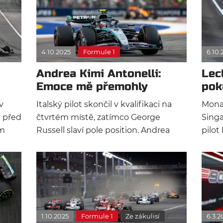
4.10.2025
Formule 1
6.10.
Andrea Kimi Antonelli:
Lec
Emoce mě přemohly
pok
během kvalifikace
umí
v
Italský pilot skončil v kvalifikaci na
Monač
l před
čtvrtém místě, zatímco George
Sing
em
Russell slaví pole position. Andrea
pilot 
Kimi Antonelli přiznal, že měl několik
zklam
l
problémů během kvalifikace a v
Hamil
rozhodujícím okamžiku nedokázal
obsad
y.
vyvinout stejné tempo jako jeho
britský kolega.
1.10.2025
Formule 1
Ze zákulisí
6.3.2