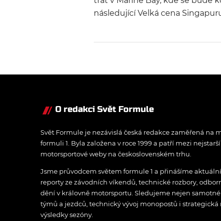
trať v Marině Bay, kde se bude 
následující Velká cena Singapuru
třetí DRS zónu.
O redakci Svět Formule
Svět Formule je nezávislá česká redakce zaměřená na m
formuli 1. Byla založena v roce 1999 a patří mezi nejstarš
motorsportové weby na československém trhu.
Jsme průvodcem světem formule 1 a přinášíme aktuální z
reporty ze závodních víkendů, technické rozbory, odbo
dění v královně motorsportu. Sledujeme nejen samotné z
týmů a jezdců, technický vývoj monopostů i strategická 
výsledky sezóny.