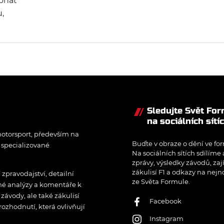
konat
,
Sledujte Svět Fo
na sociálních sítí
otorsport, především na
Buďte v obraze o dění ve for
í specializované
Na sociálních sítích sdílíme
zprávy, výsledky závodů, zaj
zákulisí F1 a odkazy na nejn
pravodajství, detailní
ze Světa Formule.
rné analýzy a komentáře k
ávody, ale také zákulisí
Facebook
rozhodnutí, která ovlivňují
Instagram