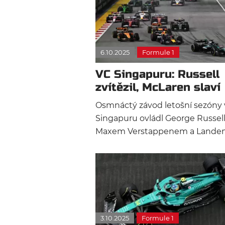
6.10.2025
Formule 1
VC Singapuru: Russell
zvítězil, McLaren slaví
konstruktérský titul
Osmnáctý závod letošní sezóny 
Singapuru ovládl George Russel
Maxem Verstappenem a Land
Norrisem. McLaren získal
konstruktérský titul! Závod neby
přerušen žádným safety carem,
pouze dvakrát zavlály žluté vlajk
3.10.2025
Formule 1