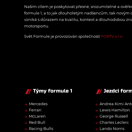
Naším cílem je poskytovat přesné, srozumitelné a ově
formule 1, a to jak dlouholetým nadšencům, tak novým
vzniká s důrazem na kvalitu, kontext a dlouhodobou zna
motorsportu.
Svět Formule je provozován společností
FORTV s.r.o.
Týmy formule 1
Jezdci form
→
→
Mercedes
Andrea Kimi Ant
→
→
Ferrari
Lewis Hamilton
→
→
McLaren
George Russell
→
→
Red Bull
Charles Leclerc
→
→
Racing Bulls
Lando Norris