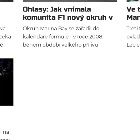
Ohlasy: Jak vnímala
Ve 
komunita F1 nový okruh v
Mar
Singapuru?
Lec
 Na
Okruh Marina Bay se zařadil do
Třetí
čeká
kalendáře formule 1 v roce 2008
ovlá
bě
během období velkého přílivu
Lecle
y
exotických destinací. Dnes lze vnímat
měl l
noční závody F1 jako takřka
prob
oval
neodmyslitelnou samozřejmost. Se
 Bay
vším novým však zákonitě přicházejí
odpovídající názory. Tohle jsou ohlasy
na tehdy nový okruh v Singapuru.
l na