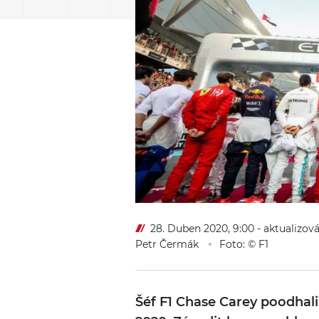
28. Duben 2020, 9:00
- aktualizov
Petr Čermák
Foto: © F1
Šéf F1 Chase Carey poodhal