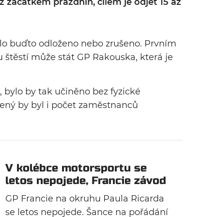
ž začátkem prázdnin, cílem je odjet 15 až
ylo buďto odloženo nebo zrušeno. Prvním
 štěstí může stát GP Rakouska, která je
 bylo by tak učiněno bez fyzické
ený by byl i počet zaměstnanců
V kolébce motorsportu se
letos nepojede, Francie závod
ruší
GP Francie na okruhu Paula Ricarda
se letos nepojede. Šance na pořádání