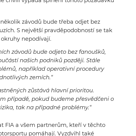
le chvíli vypadá splnění tohoto požadavku
 několik závodů bude třeba odjet bez
uzích. S největší pravděpodobností se tak
 okruhy nepodívají.
ních závodů bude odjeto bez fanoušků,
učástí našich podniků později. Stále
lémů, například operativní procedury
dnotlivých zemích.“
stněných zůstává hlavní prioritou.
om případě, pokud budeme přesvědčeni o
izika, tak na případné problémy.“
 FIA a všem partnerům, kteří v těchto
otorsportu pomáhají. Vyzdvihl také