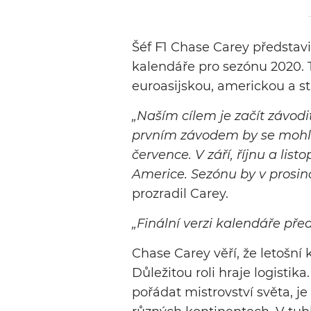
Šéf F1 Chase Carey představi
kalendáře pro sezónu 2020. Te
euroasijskou, americkou a s
„Naším cílem je začít závodi
prvním závodem by se mohla
července. V září, říjnu a list
Americe. Sezónu by v prosin
prozradil Carey.
„Finální verzi kalendáře př
Chase Carey věří, že letošní
Důležitou roli hraje logisti
pořádat mistrovství světa, j