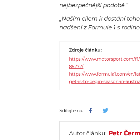
nejbezpečnější podobě.“
„Naším cílem k dostání toho
nadšení z Formule 1 s rodinou
Zdroje článku:
https://www.motorsport.com/f1/
85272/
https://www.formula1.com/en/lat
get-is-to-begin-season-in-aust
Sdílejte na:
Petr Čer
Autor článku: