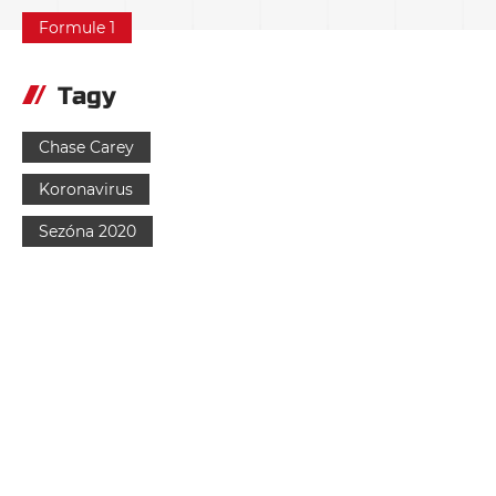
Formule 1
Tagy
Chase Carey
Koronavirus
Sezóna 2020