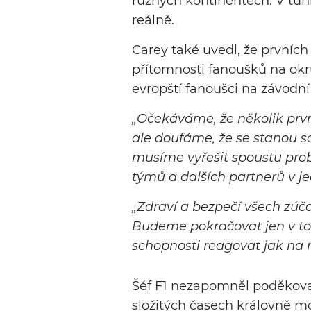
různých kontinentech. V tuh
reálně.
Carey také uvedl, že prvních
přítomnosti fanoušků na okr
evropští fanoušci na závodní
„Očekáváme, že několik prv
ale doufáme, že se stanou so
musíme vyřešit spoustu prob
týmů a dalších partnerů v je
„Zdraví a bezpečí všech zúča
Budeme pokračovat jen v t
schopnosti reagovat jak na r
Šéf F1 nezapomněl poděkovat
složitých časech královně m