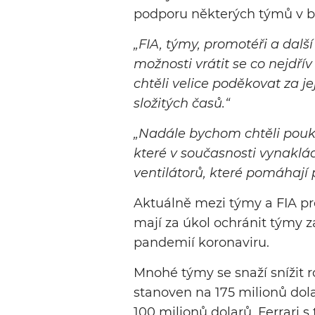
podporu některých týmů v boj
„FIA, týmy, promotéři a další
možnosti vrátit se co nejdří
chtěli velice poděkovat za 
složitých časů.“
„Nadále bychom chtěli pouk
které v současnosti vynaklád
ventilátorů, které pomáhaj
Aktuálně mezi týmy a FIA pr
mají za úkol ochránit týmy
pandemií koronaviru.
Mnohé týmy se snaží snížit r
stanoven na 175 milionů dola
100 milionů dolarů. Ferrari 