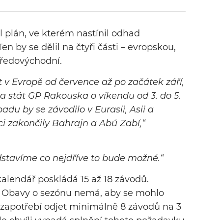
červnového závodu zhatil zákaz
shromažďování lidí, který by měl platit
l plán, ve kterém nastínil odhad
až do poloviny července.
n by se dělil na čtyři části – evropskou,
tředovýchodní.
t v Evropě od července až po začátek září,
 stát GP Rakouska o víkendu od 3. do 5.
opadu by se závodilo v Eurasii, Asii a
ci zakončily Bahrajn a Abú Zabí,“
edstavíme co nejdříve to bude možné.“
 kalendář poskládá 15 až 18 závodů.
ka. Obavy o sezónu nemá, aby se mohlo
e zapotřebí odjet minimálně 8 závodů na 3