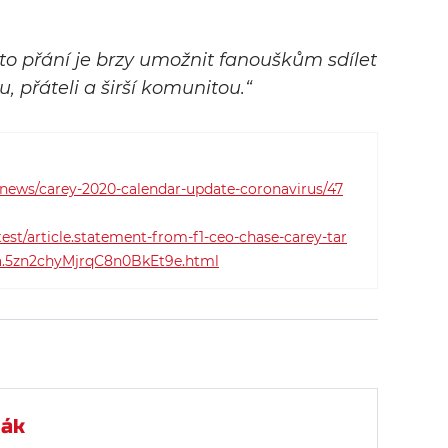
to přání je brzy umožnit fanouškům sdílet
, přáteli a širší komunitou.“
news/carey-2020-calendar-update-coronavirus/47
est/article.statement-from-f1-ceo-chase-carey-tar
ria.5zn2chyMjrqC8n0BkEt9e.html
mák