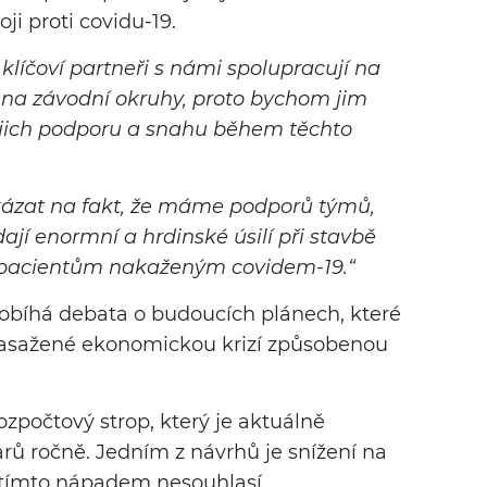
i proti covidu-19.
 klíčoví partneři s námi spolupracují na
v na závodní okruhy, proto bychom jim
jejich podporu a snahu během těchto
ázat na fakt, že máme podporů týmů,
ají enormní a hrdinské úsilí při stavbě
í pacientům nakaženým covidem-19.“
obíhá debata o budoucích plánech, které
 zasažené ekonomickou krizí způsobenou
ozpočtový strop, který je aktuálně
rů ročně. Jedním z návrhů je snížení na
s tímto nápadem nesouhlasí.