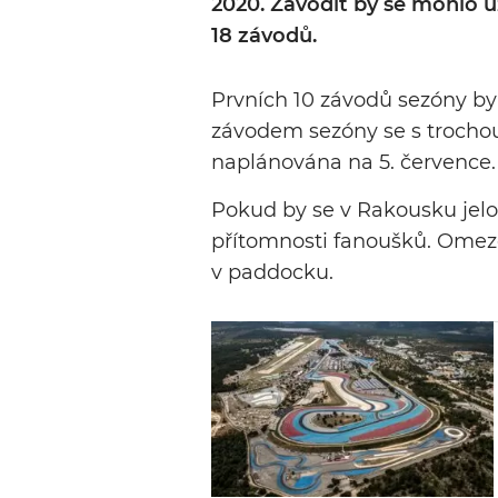
2020. Závodit by se mohlo u
18 závodů.
Prvních 10 závodů sezóny b
závodem sezóny se s trochou
naplánována na 5. července.
Pokud by se v Rakousku jelo,
přítomnosti fanoušků. Omez
v paddocku.