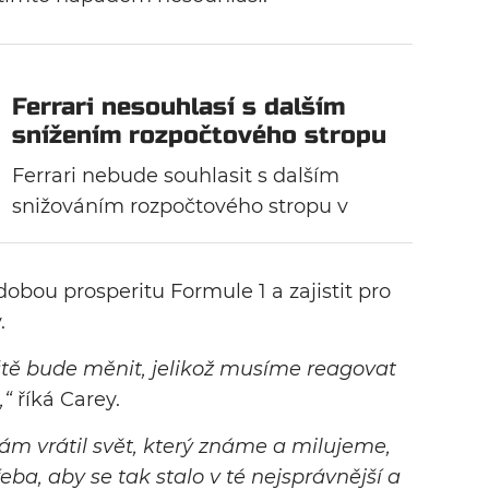
Ferrari nesouhlasí s dalším
snížením rozpočtového stropu
Ferrari nebude souhlasit s dalším
snižováním rozpočtového stropu v
reakci na následky pandemické krize.
Rozchází se tak názorově například s
odobou prosperitu Formule 1 a zajistit pro
McLarenem, bývalí rivalové italského
.
týmu by byli ochotni přijmout rozpočet
v hodnotě 100 milionů dolarů.
ště bude měnit, jelikož musíme reagovat
,“
říká Carey.
nám vrátil svět, který známe a milujeme,
řeba, aby se tak stalo v té nejsprávnější a