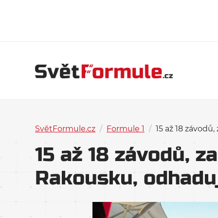
SvětFormule.cz
/
Formule 1
/
15 až 18 závodů
15 až 18 závodů, z
Rakousku, odhadu