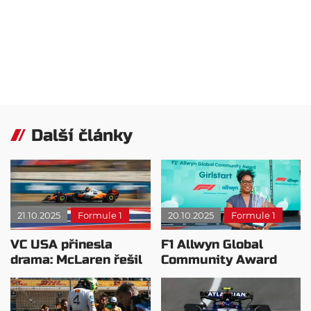
Další články
21.10.2025
Formule 1
20.10.2025
Formule 1
VC USA přinesla
F1 Allwyn Global
drama: McLaren řešil
Community Award
kolizi i spor s Red
zná svého dalšího
Bullem
vítěze