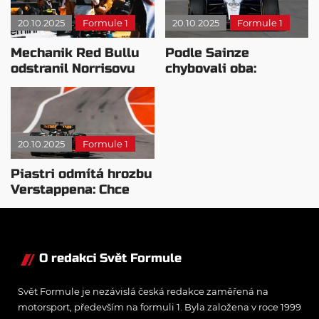
20.10.2025
Formule 1
20.10.2025
Formule 1
Mechanik Red Bullu
Podle Sainze
odstranil Norrisovu
chybovali oba:
referenční nálepku
Neriskujete a jste
osmý
20.10.2025
Formule 1
Piastri odmítá hrozbu
Verstappena: Chce
pochopit své
problémy
O redakci Svět Formule
Svět Formule je nezávislá česká redakce zaměřená na
motorsport, především na formuli 1. Byla založena v roce 1999