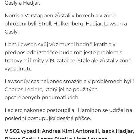
Gasly a Hadjar.
Norris a Verstappen zůstali v boxech a v zóně
ohrožení byli: Stroll, Hülkenberg, Hadjar, Lawson a
Gasly.
Liam Lawson svůj vůz musel hodně krotit a v
předposlední zatáčce bude mít ještě problém s
traťovými limity v 19. zatáčce. Stále ale zůstal v zóně
vypadnutí.
Lawsonův čas nakonec smazán a v problémech byl i
Charles Leclerc, který jel na použitých
opotřebených pneumatikách.
Leclerc nakonec postoupil a i Hamilton se udržel na
poslední postupující desáté příčce.
V SQ2 vypadli: Andrea Kimi Antonelli, Isack Hadjar,