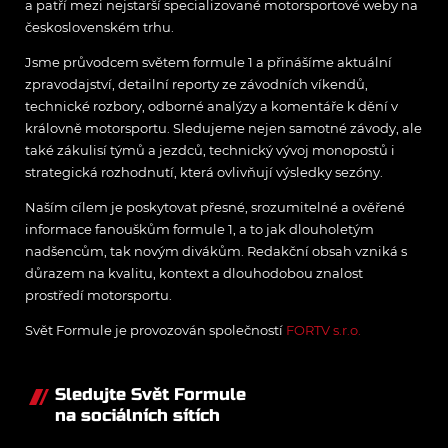
a patří mezi nejstarší specializované motorsportové weby na
československém trhu.
Jsme průvodcem světem formule 1 a přinášíme aktuální
zpravodajství, detailní reporty ze závodních víkendů,
technické rozbory, odborné analýzy a komentáře k dění v
královně motorsportu. Sledujeme nejen samotné závody, ale
také zákulisí týmů a jezdců, technický vývoj monopostů i
strategická rozhodnutí, která ovlivňují výsledky sezóny.
Naším cílem je poskytovat přesné, srozumitelné a ověřené
informace fanouškům formule 1, a to jak dlouholetým
nadšencům, tak novým divákům. Redakční obsah vzniká s
důrazem na kvalitu, kontext a dlouhodobou znalost
prostředí motorsportu.
Svět Formule je provozován společností
FORTV s.r.o.
Sledujte Svět Formule
na sociálních sítích