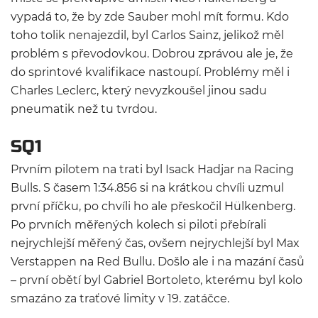
vypadá to, že by zde Sauber mohl mít formu. Kdo
toho tolik nenajezdil, byl Carlos Sainz, jelikož měl
problém s převodovkou. Dobrou zprávou ale je, že
do sprintové kvalifikace nastoupí. Problémy měl i
Charles Leclerc, který nevyzkoušel jinou sadu
pneumatik než tu tvrdou.
SQ1
Prvním pilotem na trati byl Isack Hadjar na Racing
Bulls. S časem 1:34.856 si na krátkou chvíli uzmul
první příčku, po chvíli ho ale přeskočil Hülkenberg.
Po prvních měřených kolech si piloti přebírali
nejrychlejší měřený čas, ovšem nejrychlejší byl Max
Verstappen na Red Bullu. Došlo ale i na mazání časů
– první obětí byl Gabriel Bortoleto, kterému byl kolo
smazáno za traťové limity v 19. zatáčce.