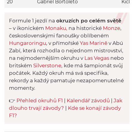
20
Gabriel Bortoleto
Kick
Formule 1 jezdí na
okruzích po celém světě
– v ikonickém
Monak
u,
na historické
Monze
,
československými fanoušky oblíbeném
Hungaroringu
, v přímořské
Yas Marině
v Abú
Zabí, která rozhodla o nejednom mistrovství,
na nejmodernějším okruhu v
Las Vegas
nebo
britském
Silverstone
, kde má šampionát svůj
počátek. Každý okruh má svá specifika,
rekordy a každý pamatuje nezapomenutelné
momenty.
👉
Přehled okruhů F1
|
Kalendář závodů
|
Jak
dlouho trvají závody?
|
Kde se konají závody
F1?