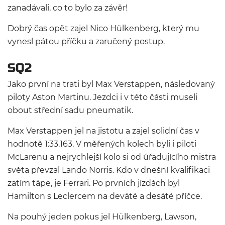
zanadávali, co to bylo za závěr!
Dobrý čas opět zajel Nico Hülkenberg, který mu
vynesl pátou příčku a zaručený postup.
SQ2
Jako první na trati byl Max Verstappen, následovaný
piloty Aston Martinu. Jezdci i v této části museli
obout střední sadu pneumatik.
Max Verstappen jel na jistotu a zajel solidní čas v
hodnotě 1:33.163. V měřených kolech byli i piloti
McLarenu a nejrychlejší kolo si od úřadujícího mistra
světa převzal Lando Norris. Kdo v dnešní kvalifikaci
zatím tápe, je Ferrari. Po prvních jízdách byl
Hamilton s Leclercem na deváté a desáté příčce.
Na pouhý jeden pokus jel Hülkenberg, Lawson,