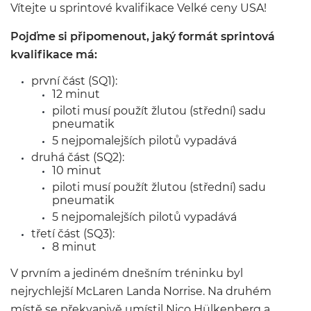
Vítejte u sprintové kvalifikace Velké ceny USA!
Pojďme si připomenout, jaký formát sprintová
kvalifikace má:
první část (SQ1):
12 minut
piloti musí použít žlutou (střední) sadu
pneumatik
5 nejpomalejších pilotů vypadává
druhá část (SQ2):
10 minut
piloti musí použít žlutou (střední) sadu
pneumatik
5 nejpomalejších pilotů vypadává
třetí část (SQ3):
8 minut
V prvním a jediném dnešním tréninku byl
nejrychlejší McLaren Landa Norrise. Na druhém
místě se překvapivě umístil Nico Hülkenberg a