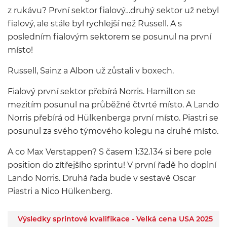
z rukávu? První sektor fialový…druhý sektor už nebyl
fialový, ale stále byl rychlejší než Russell. A s
posledním fialovým sektorem se posunul na první
místo!
Russell, Sainz a Albon už zůstali v boxech.
Fialový první sektor přebírá Norris. Hamilton se
mezitím posunul na průběžné čtvrté místo. A Lando
Norris přebírá od Hülkenberga první místo. Piastri se
posunul za svého týmového kolegu na druhé místo.
A co Max Verstappen? S časem 1:32.134 si bere pole
position do zítřejšího sprintu! V první řadě ho doplní
Lando Norris. Druhá řada bude v sestavě Oscar
Piastri a Nico Hülkenberg.
Výsledky sprintové kvalifikace - Velká cena USA 2025