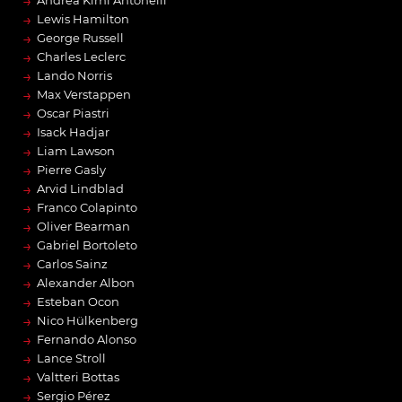
→
→
Lewis Hamilton
→
George Russell
→
Charles Leclerc
→
Lando Norris
→
Max Verstappen
→
Oscar Piastri
→
Isack Hadjar
→
Liam Lawson
→
Pierre Gasly
→
Arvid Lindblad
→
Franco Colapinto
→
Oliver Bearman
→
Gabriel Bortoleto
→
Carlos Sainz
→
Alexander Albon
→
Esteban Ocon
→
Nico Hülkenberg
→
Fernando Alonso
→
Lance Stroll
→
Valtteri Bottas
→
Sergio Pérez