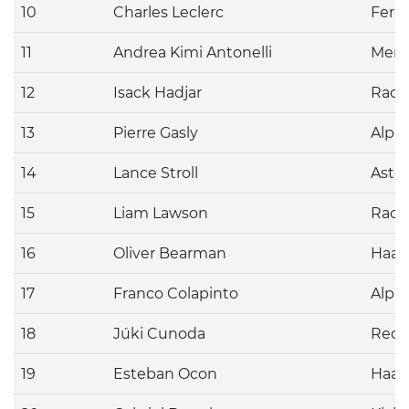
10
Charles Leclerc
Ferra
11
Andrea Kimi Antonelli
Merc
12
Isack Hadjar
Racin
13
Pierre Gasly
Alpi
14
Lance Stroll
Asto
15
Liam Lawson
Racin
16
Oliver Bearman
Haas
17
Franco Colapinto
Alpi
18
Júki Cunoda
Red 
19
Esteban Ocon
Haas