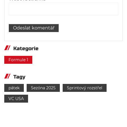
Kategorie
Formule 1
Tagy
pátek
Sezóna 2025
Sprintový rozstřel
VC USA