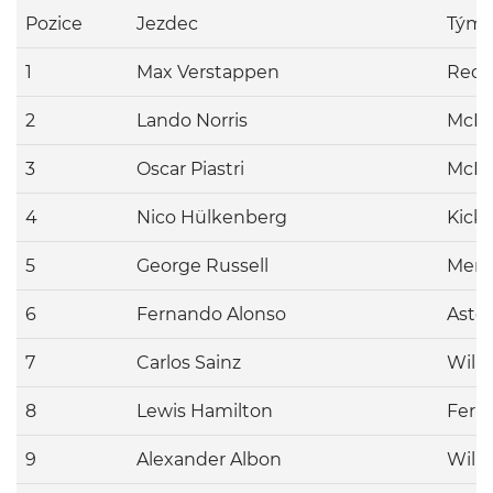
Pozice
Jezdec
Tým
1
Max Verstappen
Red 
2
Lando Norris
McLa
3
Oscar Piastri
McLa
4
Nico Hülkenberg
Kick
5
George Russell
Merc
6
Fernando Alonso
Asto
7
Carlos Sainz
Will
8
Lewis Hamilton
Ferra
9
Alexander Albon
Will