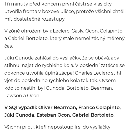
Tři minuty před koncem první části se klasicky
utvořila fronta v boxové uličce, protože všichni chtěli
mít dostatečné rozestupy.
V zóně ohrožení byli: Leclerc, Gasly, Ocon, Colapinto
a Gabriel Bortoleto, který stále neměl žádný měřený
čas.
Júki Cunoda zahlásil do vysílačky, že se obává, aby
stihnul najet do rychlého kola. V poslední zatáčce se
dokonce utvořila úplná zácpa! Charles Leclerc stihl
vjet do posledního rychlého kola tak tak. Ovšem
kdo to nestihl byl Cunoda, Bortoleto, Bearman,
Lawson a Ocon.
V SQ1 vypadli: Oliver Bearman, Franco Colapinto,
Júki Cunoda, Esteban Ocon, Gabriel Bortoleto.
Všichni piloti, kteří nepostoupili si do vysílačky