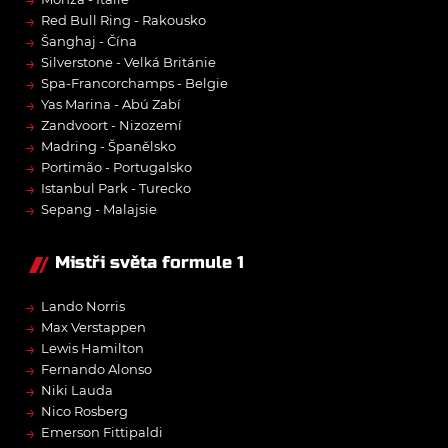
→
Red Bull Ring - Rakousko
→
Šanghaj - Čína
→
Silverstone - Velká Británie
→
Spa-Francorchamps - Belgie
→
Yas Marina - Abú Zabí
→
Zandvoort - Nizozemí
→
Madring - Španělsko
→
Portimão - Portugalsko
→
Istanbul Park - Turecko
→
Sepang - Malajsie
Mistři světa formule 1
→
Lando Norris
→
Max Verstappen
→
Lewis Hamilton
→
Fernando Alonso
→
Niki Lauda
→
Nico Rosberg
→
Emerson Fittipaldi