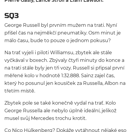
Pierre Gasly, Lance Stroll a Liam Lawson.
SQ3
George Russell byl prvním mužem na trati. Nyní
přišel čas na nejměkčí pneumatiky. Osm minut je
málo času, bude to pouze o jednom pokusu?
Na trať vyjeli i piloti Williamsu, zbytek ale stále
vyčkával v boxech. Zbývaly čtyři minuty do konce a
na trati stále byly jen tři vozy. Russell si připsal první
měřené kolo v hodnotě 1:32.888. Sainz zajel čas,
který ho posunul jen kousíček za Russella, Albon na
třetím místě.
Zbytek pole se také konečně vydal na trať. Kolo
George Russella ale nebylo úplně ideální, jelikož
musel svůj Mercedes trochu krotit.
Co Nico Hülkenberg? Dokáže vytáhnout nějaké eso