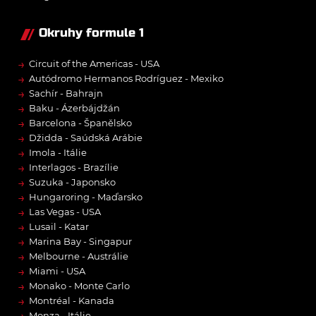
Okruhy formule 1
→
Circuit of the Americas - USA
→
Autódromo Hermanos Rodríguez - Mexiko
→
Sachír - Bahrajn
→
Baku - Ázerbájdžán
→
Barcelona - Španělsko
→
Džidda - Saúdská Arábie
→
Imola - Itálie
→
Interlagos - Brazílie
→
Suzuka - Japonsko
→
Hungaroring - Maďarsko
→
Las Vegas - USA
→
Lusail - Katar
→
Marina Bay - Singapur
→
Melbourne - Austrálie
→
Miami - USA
→
Monako - Monte Carlo
→
Montréal - Kanada
→
Monza - Itálie