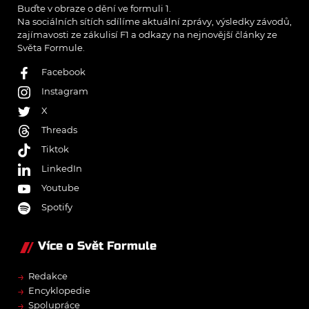
Buďte v obraze o dění ve formuli 1.
Na sociálních sítích sdílíme aktuální zprávy, výsledky závodů,
zajímavosti ze zákulisí F1 a odkazy na nejnovější články ze
Světa Formule.
Facebook
Instagram
X
Threads
Tiktok
LinkedIn
Youtube
Spotify
Více o Svět Formule
→
Redakce
→
Encyklopedie
→
Spolupráce