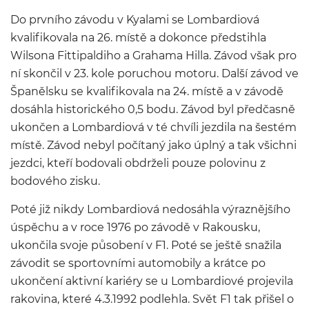
Do prvního závodu v Kyalami se Lombardiová
kvalifikovala na 26. místě a dokonce předstihla
Wilsona Fittipaldiho a Grahama Hilla. Závod však pro
ní skončil v 23. kole poruchou motoru. Další závod ve
Španělsku se kvalifikovala na 24. místě a v závodě
dosáhla historického 0,5 bodu. Závod byl předčasně
ukončen a Lombardiová v té chvíli jezdila na šestém
místě. Závod nebyl počítaný jako úplný a tak všichni
jezdci, kteří bodovali obdrželi pouze polovinu z
bodového zisku.
Poté již nikdy Lombardiová nedosáhla výraznějšího
úspěchu a v roce 1976 po závodě v Rakousku,
ukončila svoje působení v F1. Poté se ještě snažila
závodit se sportovními automobily a krátce po
ukončení aktivní kariéry se u Lombardiové projevila
rakovina, které 4.3.1992 podlehla. Svět F1 tak přišel o