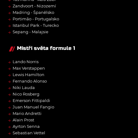
→
Zandvoort - Nizozemí
→
Madring - Španělsko
→
Portimão - Portugalsko
→
Istanbul Park - Turecko
→
Sepang - Malajsie
Mistři světa formule 1
→
Lando Norris
→
Max Verstappen
→
Lewis Hamilton
→
Fernando Alonso
→
Niki Lauda
→
Nico Rosberg
→
Emerson Fittipaldi
→
Juan Manuel Fangio
→
Mario Andretti
→
Alain Prost
→
Ayrton Senna
→
Sebastian Vettel