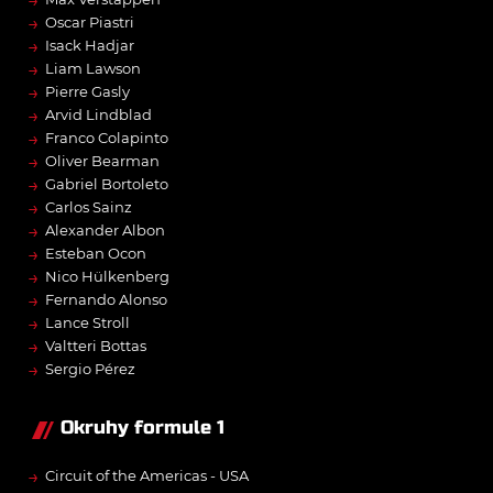
→
Oscar Piastri
→
Isack Hadjar
→
Liam Lawson
→
Pierre Gasly
→
Arvid Lindblad
→
Franco Colapinto
→
Oliver Bearman
→
Gabriel Bortoleto
→
Carlos Sainz
→
Alexander Albon
→
Esteban Ocon
→
Nico Hülkenberg
→
Fernando Alonso
→
Lance Stroll
→
Valtteri Bottas
→
Sergio Pérez
Okruhy formule 1
→
Circuit of the Americas - USA