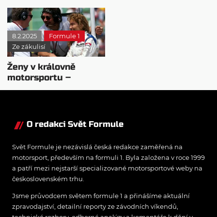
Schmitzové a
formuli 1
Müllerové
8.2.2025
Formule 1
Ze zákulisí
Ženy v královně
motorsportu –
Giovanna Amati
O redakci Svět Formule
Svět Formule je nezávislá česká redakce zaměřená na
motorsport, především na formuli 1. Byla založena v roce 1999
a patří mezi nejstarší specializované motorsportové weby na
československém trhu.
Jsme průvodcem světem formule 1 a přinášíme aktuální
zpravodajství, detailní reporty ze závodních víkendů,
technické rozbory, odborné analýzy a komentáře k dění v