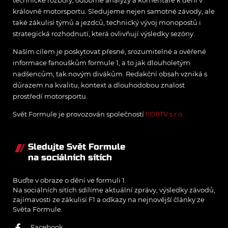
královně motorsportu. Sledujeme nejen samotné závody, ale
také zákulisí týmů a jezdců, technický vývoj monopostů i
strategická rozhodnutí, která ovlivňují výsledky sezóny.
Naším cílem je poskytovat přesné, srozumitelné a ověřené
informace fanouškům formule 1, a to jak dlouholetým
nadšencům, tak novým divákům. Redakční obsah vzniká s
důrazem na kvalitu, kontext a dlouhodobou znalost
prostředí motorsportu.
Svět Formule je provozován společností
FORTV s.r.o.
Sledujte Svět Formule
na sociálních sítích
Buďte v obraze o dění ve formuli 1.
Na sociálních sítích sdílíme aktuální zprávy, výsledky závodů,
zajímavosti ze zákulisí F1 a odkazy na nejnovější články ze
Světa Formule.
Facebook