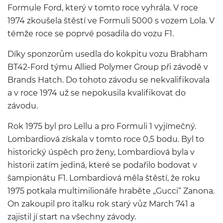
Formule Ford, který v tomto roce vyhrála. V roce
1974 zkoušela štěstí ve Formuli 5000 s vozem Lola. V
témže roce se poprvé posadila do vozu F1.
Díky sponzorům usedla do kokpitu vozu Brabham
BT42-Ford týmu Allied Polymer Group při závodě v
Brands Hatch. Do tohoto závodu se nekvalifikovala
a v roce 1974 už se nepokusila kvalifikovat do
závodu.
Rok 1975 byl pro Lellu a pro Formuli 1 vyjímečný.
Lombardiová získala v tomto roce 0,5 bodu. Byl to
historický úspěch pro ženy, Lombardiová byla v
historii zatím jediná, které se podařilo bodovat v
šampionátu F1. Lombardiová měla štěstí, že roku
1975 potkala multimilionáře hraběte „Gucci“ Zanona.
On zakoupil pro italku rok starý vůz March 741 a
zajistil jí start na všechny závody.