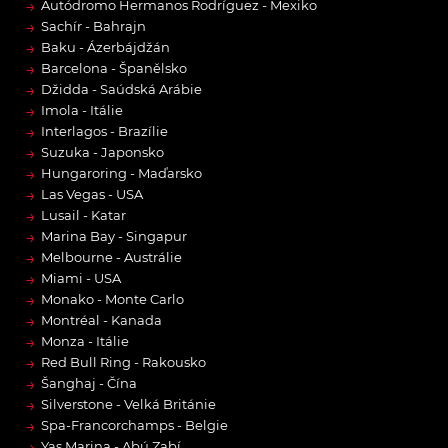
→
Autódromo Hermanos Rodríguez - Mexiko
→
Sachír - Bahrajn
→
Baku - Ázerbájdžán
→
Barcelona - Španělsko
→
Džidda - Saúdská Arábie
→
Imola - Itálie
→
Interlagos - Brazílie
→
Suzuka - Japonsko
→
Hungaroring - Maďarsko
→
Las Vegas - USA
→
Lusail - Katar
→
Marina Bay - Singapur
→
Melbourne - Austrálie
→
Miami - USA
→
Monako - Monte Carlo
→
Montréal - Kanada
→
Monza - Itálie
→
Red Bull Ring - Rakousko
→
Šanghaj - Čína
→
Silverstone - Velká Británie
→
Spa-Francorchamps - Belgie
→
Yas Marina - Abú Zabí