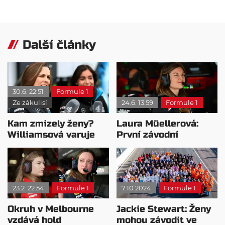
Další články
30.6. 22:51
Formule 1
Ze zákulisí
24.6. 13:59
Formule 1
Kam zmizely ženy?
Laura Müellerová:
Williamsová varuje
První závodní
před nedostatkem
inženýrka ve formuli 1
vzorů
23.2. 22:54
Formule 1
7.10.2024
Formule 1
Okruh v Melbourne
Jackie Stewart: Ženy
vzdává hold
mohou závodit ve