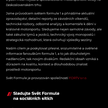
československém trhu.
Jsme průvodcem světem formule 1 a přinášíme aktuální
zpravodajství, detailní reporty ze závodních víkendů,
technické rozbory, odborné analýzy a komentáře k dění v
královně motorsportu. Sledujeme nejen samotné závody, ale
také zákulisí týmů a jezdců, technický vývoj monopostů i
strategická rozhodnutí, která ovlivňují výsledky sezóny.
Naším cílem je poskytovat přesné, srozumitelné a ověřené
informace fanouškům formule 1, a to jak dlouholetým
nadšencům, tak novým divákům. Redakční obsah vzniká s
důrazem na kvalitu, kontext a dlouhodobou znalost
prostředí motorsportu.
Svět Formule je provozován společností
FORTV s.r.o.
Sledujte Svět Formule
na sociálních sítích