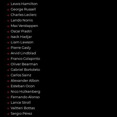
→
Lewis Hamilton
→
George Russell
→
Charles Leclerc
→
Lando Norris
→
Max Verstappen
→
Oscar Piastri
→
Isack Hadjar
→
Liam Lawson
→
Pierre Gasly
→
Arvid Lindblad
→
Franco Colapinto
→
Oliver Bearman
→
Gabriel Bortoleto
→
Carlos Sainz
→
Alexander Albon
→
Esteban Ocon
→
Nico Hülkenberg
→
Fernando Alonso
→
Lance Stroll
→
Valtteri Bottas
→
Sergio Pérez