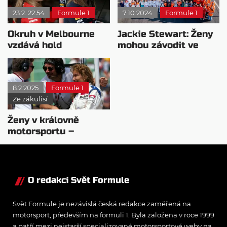
23.2. 22:54
Formule 1
7.10.2024
Formule 1
Okruh v Melbourne
Jackie Stewart: Ženy
vzdává hold
mohou závodit ve
Schmitzové a
formuli 1
Müllerové
8.2.2025
Formule 1
Ze zákulisí
Ženy v královně
motorsportu –
Giovanna Amati
O redakci Svět Formule
Svět Formule je nezávislá česká redakce zaměřená na
motorsport, především na formuli 1. Byla založena v roce 1999
a patří mezi nejstarší specializované motorsportové weby na