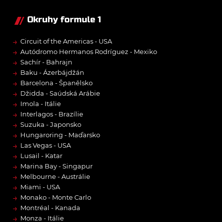
Okruhy formule 1
→
Circuit of the Americas - USA
→
Autódromo Hermanos Rodríguez - Mexiko
→
Sachír - Bahrajn
→
Baku - Ázerbájdžán
→
Barcelona - Španělsko
→
Džidda - Saúdská Arábie
→
Imola - Itálie
→
Interlagos - Brazílie
→
Suzuka - Japonsko
→
Hungaroring - Maďarsko
→
Las Vegas - USA
→
Lusail - Katar
→
Marina Bay - Singapur
→
Melbourne - Austrálie
→
Miami - USA
→
Monako - Monte Carlo
→
Montréal - Kanada
→
Monza - Itálie