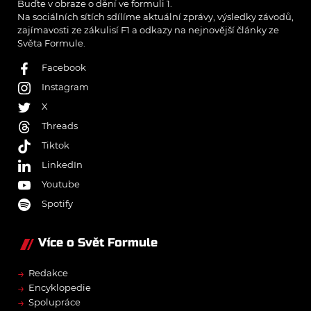
Buďte v obraze o dění ve formuli 1.
Na sociálních sítích sdílíme aktuální zprávy, výsledky závodů,
zajímavosti ze zákulisí F1 a odkazy na nejnovější články ze
Světa Formule.
Facebook
Instagram
X
Threads
Tiktok
LinkedIn
Youtube
Spotify
Více o Svět Formule
→
Redakce
→
Encyklopedie
→
Spolupráce