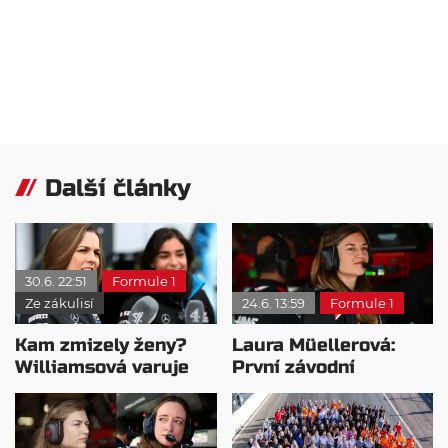
Další články
30.6. 22:51
Formule 1
Ze zákulisí
24.6. 13:59
Formule 1
Kam zmizely ženy?
Laura Müellerová:
Williamsová varuje
První závodní
před nedostatkem
inženýrka ve formuli 1
vzorů