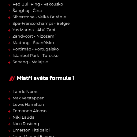
→
Red Bull Ring - Rakousko
→
Šanghaj - Čína
→
Silverstone - Velká Británie
→
Spa-Francorchamps - Belgie
→
Yas Marina - Abú Zabí
→
Zandvoort - Nizozemí
→
Madring - Španělsko
→
Portimão - Portugalsko
→
Istanbul Park - Turecko
→
Sepang - Malajsie
Mistři světa formule 1
→
Lando Norris
→
Max Verstappen
→
Lewis Hamilton
→
Fernando Alonso
→
Niki Lauda
→
Nico Rosberg
→
Emerson Fittipaldi
→
Juan Manuel Fangio