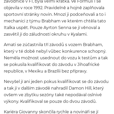
závodnice v F1, byla velmi krátká. Ve Formuli 1 se
objevila v roce 1992. Pravidelně a hojně zaplňovala
sportovní stránky novin. Mnozí ji podceňovali a to i
mechanici z týmu Brabham ve kterém chtěla tato
Italka uspět. Pouze Ayrton Senna se jí věnoval a
zasvětil jí do záludností okruhu v Kyalami.
Amati se zúčastnila tří závodů s vozem Brabham,
který v té době nebyl vůbec konkurence schopný.
Neměla možnost usednout do vozu k testům a tak
se pokusila kvalifikovat do závodu v Jihoafrické
republice, v Mexiku a Brazílii bez přípravy.
Nevyšel jí ani jeden pokus kvalifikovat se do závodu
a tak jí v dalším závodě nahradil Damon Hill, který
ovšem ve zbytku sezóny také nepodával oslnivé
výkony. Kvalifikoval se pouze do dvou závodů.
Kariéra Giovanny skončila rychle a novináři se jí