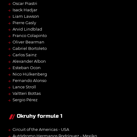
→
Oscar Piastri
→
Isack Hadjar
→
Liam Lawson
→
Pierre Gasly
→
Arvid Lindblad
→
Franco Colapinto
→
Oliver Bearman
→
Gabriel Bortoleto
→
Carlos Sainz
→
Alexander Albon
→
Esteban Ocon
→
Nico Hülkenberg
→
Fernando Alonso
→
Lance Stroll
→
Valtteri Bottas
→
Sergio Pérez
Okruhy formule 1
→
Circuit of the Americas - USA
→
Autódromo Hermanos Rodríguez - Mexiko