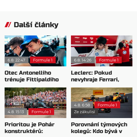
Další články
6.8. 22:47
Formule 1
6.8. 14:26
Formule 1
Otec Antonelliho
Leclerc: Pokud
trénuje Fittipaldiho
nevyhraje Ferrari,
syna: Brazilec
přeji titul
vychvaluje lídra
Antonellimu
4.8. 6:58
Formule 1
4.8. 15:13
Formule 1
Ze zákulisí
Prioritou je Pohár
Porovnání týmových
konstruktérů:
kolegů: Kdo bývá v