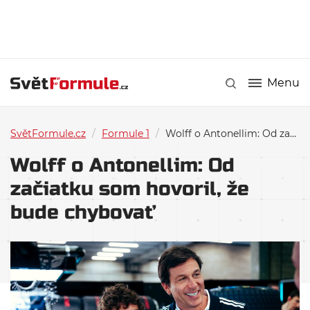
Menu
SvětFormule.cz
/
Formule 1
/
Wolff o Antonellim: Od začiatku som hovoril, že bude chybovať
Wolff o Antonellim: Od
začiatku som hovoril, že
bude chybovať