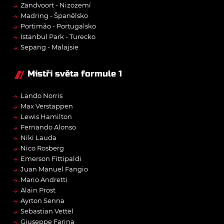
→
Zandvoort - Nizozemí
→
Madring - Španělsko
→
Portimão - Portugalsko
→
Istanbul Park - Turecko
→
Sepang - Malajsie
Mistři světa formule 1
→
Lando Norris
→
Max Verstappen
→
Lewis Hamilton
→
Fernando Alonso
→
Niki Lauda
→
Nico Rosberg
→
Emerson Fittipaldi
→
Juan Manuel Fangio
→
Mario Andretti
→
Alain Prost
→
Ayrton Senna
→
Sebastian Vettel
→
Giuseppe Farina