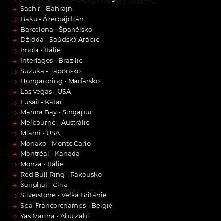
→
Sachír - Bahrajn
→
Baku - Ázerbájdžán
→
Barcelona - Španělsko
→
Džidda - Saúdská Arábie
→
Imola - Itálie
→
Interlagos - Brazílie
→
Suzuka - Japonsko
→
Hungaroring - Maďarsko
→
Las Vegas - USA
→
Lusail - Katar
→
Marina Bay - Singapur
→
Melbourne - Austrálie
→
Miami - USA
→
Monako - Monte Carlo
→
Montréal - Kanada
→
Monza - Itálie
→
Red Bull Ring - Rakousko
→
Šanghaj - Čína
→
Silverstone - Velká Británie
→
Spa-Francorchamps - Belgie
→
Yas Marina - Abú Zabí