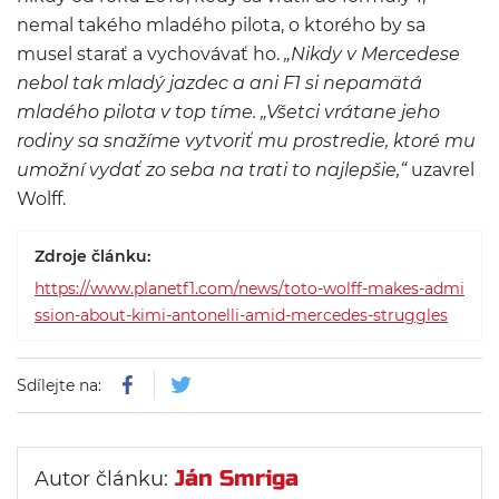
nemal takého mladého pilota, o ktorého by sa
musel starať a vychovávať ho.
„Nikdy v Mercedese
nebol tak mladý jazdec a ani F1 si nepamätá
mladého pilota v top tíme. „Všetci vrátane jeho
rodiny sa snažíme vytvoriť mu prostredie, ktoré mu
umožní vydať zo seba na trati to najlepšie,“
uzavrel
Wolff.
Zdroje článku:
https://www.planetf1.com/news/toto-wolff-makes-admi
ssion-about-kimi-antonelli-amid-mercedes-struggles
Sdílejte na:
Ján Smriga
Autor článku: