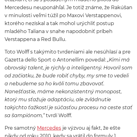
Mercedesu neuponáhľal. Je totiž známe, že Rakúšan
v minulosti veľmi túžil po Maxovi Verstappenovi,
ktorého nezískal a tak mohol urýchliť postup
mladého Taliana v snahe napodobniť príbeh
Verstappena a Red Bullu.
Toto Wolff s takýmito tvrdeniami ale nesúhlasí a pre
Gazetta dello Sport o Antonellim povedal:
„Kimi má
obrovský talent, je rýchly a inteligentný. Hovoril som
od začiatku, že bude robiť chyby, my sme to vedeli
a nebudeme sa ho kvôli tomu zbavovať.
Nanešťastie, máme nekonzistentný monopost,
ktorý mu sťažuje adaptáciu, ale zvládnutie
takýchto ťažkostí je súčasťou procesu na ceste stať
sa šampiónom,“
tvrdí Wolff.
Pre samotný
Mercedes
je výzvou aj fakt, že ešte
nikdy od roku 2010, kedy sa vrátil do formuly 1,