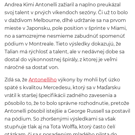
Andrea Kimi Antonelli zažiaril a naplno preukázal
svoj talent v prvých víkendoch sezóny. Či už to bolo
v daždivom Melbourne, dlhé udržanie sa na prvom
mieste v Japonsku, pole position v šprinte v Miami,
no a samozrejme nesmieme zabudnúť spomenúť
pódium v Montreale. Tieto výsledky dokazujú, že
Talian má rýchlosť a talent, ale v nedávnej dobe sa
dostal do výkonnostnej špirály, z ktorej je veľmi
náročné sa dostať von.
Zdá sa, že
Antonelliho
výkony by mohli byť úzko
späté s kvalitou Mercedesu, ktorý sa v Maďarsku
vrátil k staršej špecifikácii zadného zavesenia a
pôsobilo to, že to bolo správne rozhodnutie, pretože
Antonelli pôsobil istejšie a George Russell sa postavil
na pódium. So zhoršenými výsledkami sa však
stupňuje tlak aj na Tota Wolffa, ktorý často čelí
otázkam, či sa s posadeným mladého pilota do