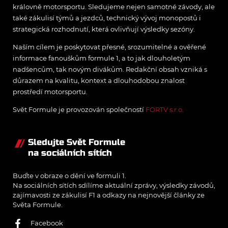
královně motorsportu. Sledujeme nejen samotné závody, ale
také zákulisí týmů a jezdců, technický vývoj monopostů i
strategická rozhodnutí, která ovlivňují výsledky sezóny.
Naším cílem je poskytovat přesné, srozumitelné a ověřené
informace fanouškům formule 1, a to jak dlouholetým
nadšencům, tak novým divákům. Redakční obsah vzniká s
důrazem na kvalitu, kontext a dlouhodobou znalost
prostředí motorsportu.
Svět Formule je provozován společností
FORTV s.r.o.
Sledujte Svět Formule
na sociálních sítích
Buďte v obraze o dění ve formuli 1.
Na sociálních sítích sdílíme aktuální zprávy, výsledky závodů,
zajímavosti ze zákulisí F1 a odkazy na nejnovější články ze
Světa Formule.
Facebook