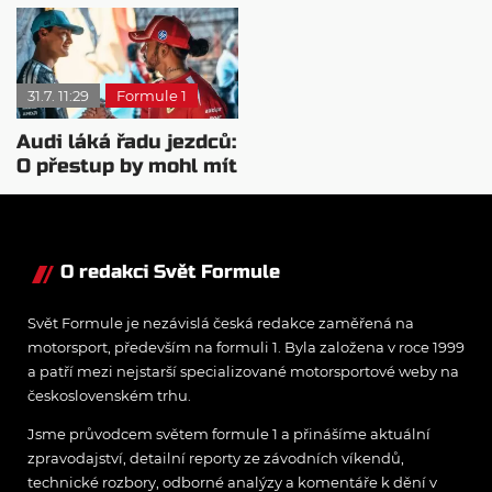
Mercedesu je jedno,
sobotu nejrychlejší?
kdo zvítězí
31.7. 11:29
Formule 1
Audi láká řadu jezdců:
O přestup by mohl mít
zájem i Russell
O redakci Svět Formule
Svět Formule je nezávislá česká redakce zaměřená na
motorsport, především na formuli 1. Byla založena v roce 1999
a patří mezi nejstarší specializované motorsportové weby na
československém trhu.
Jsme průvodcem světem formule 1 a přinášíme aktuální
zpravodajství, detailní reporty ze závodních víkendů,
technické rozbory, odborné analýzy a komentáře k dění v