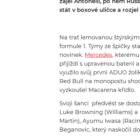
zajel Antonelli, po něm Russ
stát v boxové uličce a rozjel
Na trať lemovanou štýrskými
formule 1. Týmy ze špičky st
novinek.
Mercedes,
kterému d
přijíždí s upravenou bateri
využilo svůj první ADUO žo
Red Bull na monopostu shodi
vyzkoušel Macarena křídlo.
Svoji šanci předvést se dosta
Luke Browning (Williams) a 
Martin), Ayumu Iwasa (Racing
Beganovic, který naskočil do