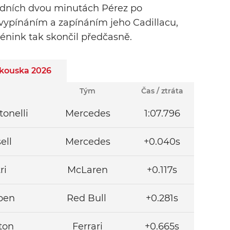
sledních dvou minutách Pérez po
ypínáním a zapínáním jeho Cadillacu,
rénink tak skončil předčasně.
akouska 2026
Tým
Čas / ztráta
tonelli
Mercedes
1:07.796
ell
Mercedes
+0.040s
ri
McLaren
+0.117s
pen
Red Bull
+0.281s
ton
Ferrari
+0.665s