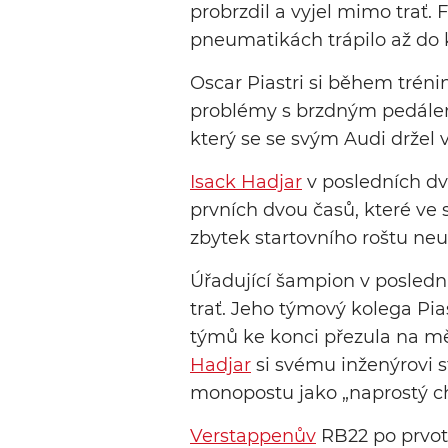
probrzdil a vyjel mimo trať. 
pneumatikách trápilo až do 
Oscar Piastri si během tréni
problémy s brzdným pedále
který se se svým Audi držel v
Isack Hadjar
v posledních dv
prvních dvou časů, které ve
zbytek startovního roštu neu
Úřadující šampion v posledn
trať. Jeho týmový kolega Pia
týmů ke konci přezula na mě
Hadjar
si svému inženýrovi s
monopostu jako „naprostý c
Verstappenův
RB22 po prvot