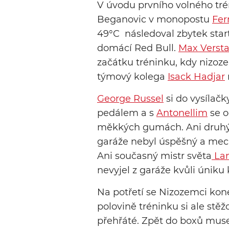
V úvodu prvního volného trén
Beganovic v monopostu
Fer
49°C následoval zbytek star
domácí Red Bull.
Max Verst
začátku tréninku, kdy nizoze
týmový kolega
Isack Hadjar
George Russel
si do vysílač
pedálem a s
Antonellim
se o
měkkých gumách. Ani druh
garáže nebyl úspěšný a mech
Ani současný mistr světa
Lan
nevyjel z garáže kvůli úniku
Na potřetí se Nizozemci kone
polovině tréninku si ale stě
přehřáté. Zpět do boxů musel