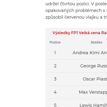
udržel čtvrtou pozici. V po
opakovaných problémech s v
způsobil červenou vlajku a t
Výsledky FP1 Velká cena R
Pozice
Jezdec
1
Andrea Kimi
An
2
George
Russ
3
Oscar
Piast
4
Max
Verstap
5
Lewis
Hamil