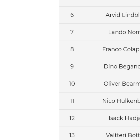
6
Arvid
Lindb
7
Lando
Norr
8
Franco
Colap
9
Dino
Begano
10
Oliver
Bear
11
Nico
Hülken
12
Isack
Hadj
13
Valtteri
Bot