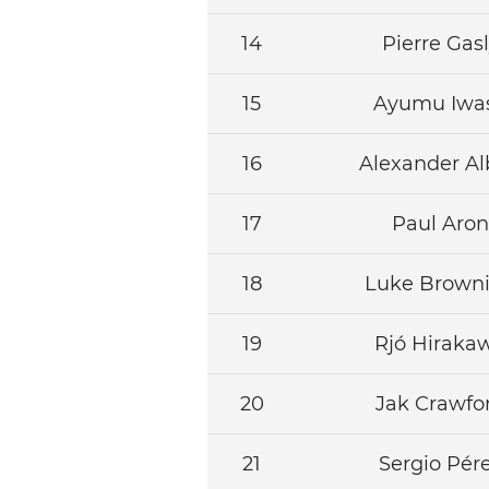
14
Pierre
Gasl
15
Ayumu
Iwa
16
Alexander
Al
17
Paul
Aron
18
Luke
Brown
19
Rjó
Hiraka
20
Jak
Crawfo
21
Sergio
Pér