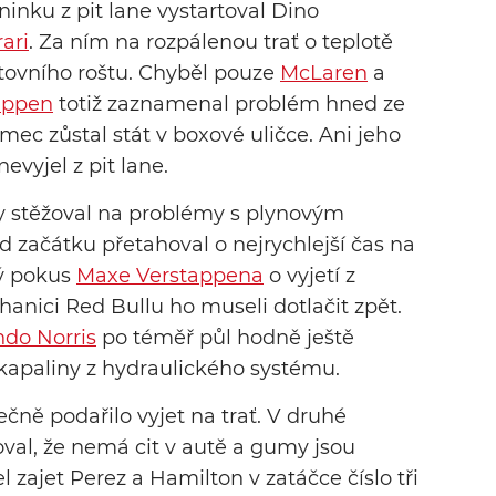
inku z pit lane vystartoval Dino
rari
. Za ním na rozpálenou trať o teplotě
tovního roštu. Chyběl pouze
McLaren
a
appen
totiž zaznamenal problém hned ze
mec zůstal stát v boxové uličce. Ani jeho
nevyjel z pit lane.
ky stěžoval na problémy s plynovým
d začátku přetahoval o nejrychlejší čas na
ý pokus
Maxe Verstappena
o vyjetí z
anici Red Bullu ho museli dotlačit zpět.
do Norris
po téměř půl hodně ještě
 kapaliny z hydraulického systému.
čně podařilo vyjet na trať. V druhé
žoval, že nemá cit v autě a gumy jsou
 zajet Perez a Hamilton v zatáčce číslo tři