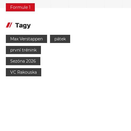
Formule 1
Tagy
Max Verstappen
pátek
první trénink
Sezóna 2026
VC Rakouska