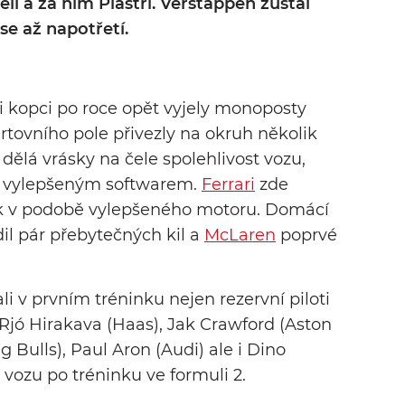
ell a za ním Piastri. Verstappen zůstal
 se až napotřetí.
 kopci po roce opět vyjely monoposty
artovního pole přivezly na okruh několik
ělá vrásky na čele spolehlivost vozu,
í a vylepšeným softwarem.
Ferrari
zde
lík v podobě vylepšeného motoru. Domácí
l pár přebytečných kil a
McLaren
poprvé
li v prvním tréninku nejen rezervní piloti
Rjó Hirakava (Haas), Jak Crawford (Aston
 Bulls), Paul Aron (Audi) ale i Dino
 vozu po tréninku ve formuli 2.