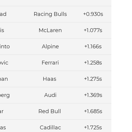
lad
Racing Bulls
+0.930s
is
McLaren
+1.077s
into
Alpine
+1.166s
vic
Ferrari
+1.258s
man
Haas
+1.275s
berg
Audi
+1.369s
ar
Red Bull
+1.685s
tas
Cadillac
+1.725s