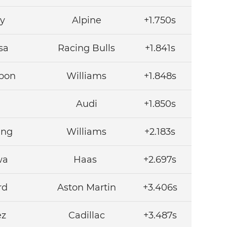
y
Alpine
+1.750s
sa
Racing Bulls
+1.841s
bon
Williams
+1.848s
Audi
+1.850s
ing
Williams
+2.183s
wa
Haas
+2.697s
rd
Aston Martin
+3.406s
ez
Cadillac
+3.487s