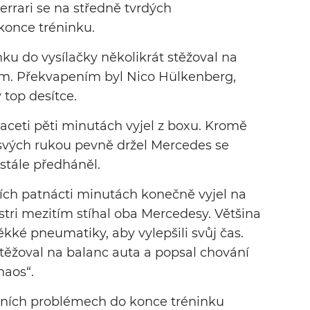
Ferrari se na středně tvrdých
konce tréninku.
nku do vysílačky několikrát stěžoval na
m. Překvapením byl Nico Hülkenberg,
 top desítce.
aceti pěti minutách vyjel z boxu. Kromě
 svých rukou pevně držel Mercedes se
stále předháněl.
ích patnácti minutách konečně vyjel na
stri mezitím stíhal oba Mercedesy. Většina
kké pneumatiky, aby vylepšili svůj čas.
těžoval na balanc auta a popsal chování
haos“.
ních problémech do konce tréninku