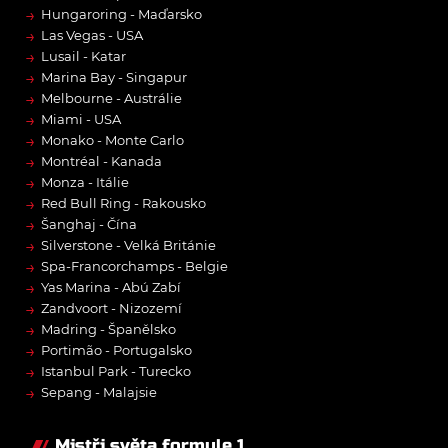
→
Hungaroring - Maďarsko
→
Las Vegas - USA
→
Lusail - Katar
→
Marina Bay - Singapur
→
Melbourne - Austrálie
→
Miami - USA
→
Monako - Monte Carlo
→
Montréal - Kanada
→
Monza - Itálie
→
Red Bull Ring - Rakousko
→
Šanghaj - Čína
→
Silverstone - Velká Británie
→
Spa-Francorchamps - Belgie
→
Yas Marina - Abú Zabí
→
Zandvoort - Nizozemí
→
Madring - Španělsko
→
Portimão - Portugalsko
→
Istanbul Park - Turecko
→
Sepang - Malajsie
Mistři světa formule 1