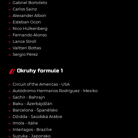
→
Gabriel Bortoleto
→
Carlos Sainz
→
Alexander Albon
→
Esteban Ocon
→
Nico Hülkenberg
→
Fernando Alonso
→
Lance Stroll
→
Valtteri Bottas
→
Sergio Pérez
Okruhy formule 1
→
Circuit of the Americas - USA
→
Autódromo Hermanos Rodríguez - Mexiko
→
Sachír - Bahrajn
→
Baku - Ázerbájdžán
→
Barcelona - Španělsko
→
Džidda - Saúdská Arábie
→
Imola - Itálie
→
Interlagos - Brazílie
→
Suzuka - Japonsko