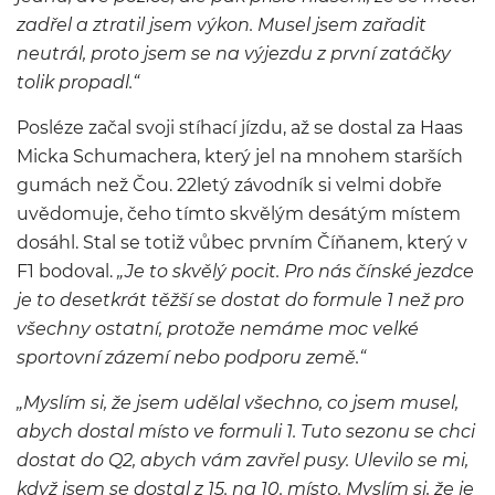
zadřel a ztratil jsem výkon. Musel jsem zařadit
neutrál, proto jsem se na výjezdu z první zatáčky
tolik propadl.“
Posléze začal svoji stíhací jízdu, až se dostal za Haas
Micka Schumachera, který jel na mnohem starších
gumách než Čou. 22letý závodník si velmi dobře
uvědomuje, čeho tímto skvělým desátým místem
dosáhl. Stal se totiž vůbec prvním Číňanem, který v
F1 bodoval.
„Je to skvělý pocit. Pro nás čínské jezdce
je to desetkrát těžší se dostat do formule 1 než pro
všechny ostatní, protože nemáme moc velké
sportovní zázemí nebo podporu země.“
„Myslím si, že jsem udělal všechno, co jsem musel,
abych dostal místo ve formuli 1. Tuto sezonu se chci
dostat do Q2, abych vám zavřel pusy. Ulevilo se mi,
když jsem se dostal z 15. na 10. místo. Myslím si, že je