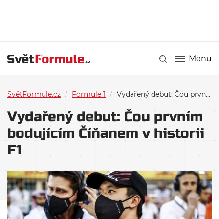
Menu
SvětFormule.cz
/
Formule 1
/
Vydařený debut: Čou prvním bodujícím Číňanem v historii F1
Vydařený debut: Čou prvním
bodujícím Číňanem v historii
F1