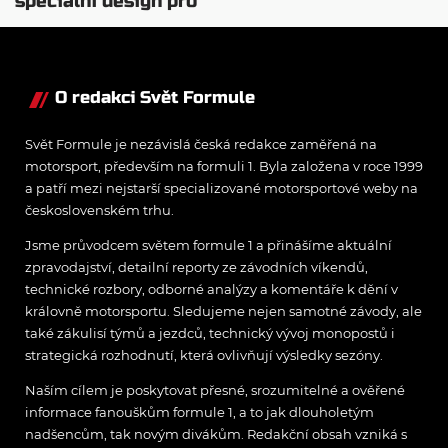
speciální design pro
VC Las Vegas
O redakci Svět Formule
Svět Formule je nezávislá česká redakce zaměřená na
motorsport, především na formuli 1. Byla založena v roce 1999
a patří mezi nejstarší specializované motorsportové weby na
československém trhu.
Jsme průvodcem světem formule 1 a přinášíme aktuální
zpravodajství, detailní reporty ze závodních víkendů,
technické rozbory, odborné analýzy a komentáře k dění v
královně motorsportu. Sledujeme nejen samotné závody, ale
také zákulisí týmů a jezdců, technický vývoj monopostů i
strategická rozhodnutí, která ovlivňují výsledky sezóny.
Naším cílem je poskytovat přesné, srozumitelné a ověřené
informace fanouškům formule 1, a to jak dlouholetým
nadšencům, tak novým divákům. Redakční obsah vzniká s