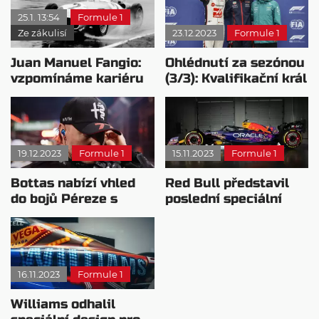
25.1. 13:54
Formule 1
Ze zákulisí
23.12.2023
Formule 1
Juan Manuel Fangio:
Ohlédnutí za sezónou
vzpomínáme kariéru
(3/3): Kvalifikační král
první legendy F1
Albon
19.12.2023
Formule 1
15.11.2023
Formule 1
Bottas nabízí vhled
Red Bull představil
do bojů Péreze s
poslední speciální
Verstappenem
design sezóny
16.11.2023
Formule 1
Williams odhalil