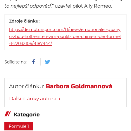
to nejlepší odpověď,“
uzavřel pilot Alfy Romeo.
Zdroje článku:
https://de.motorsport.com/f1/news/emotionaler-guany
u-zhou-holt-ersten-wm-punkt-fuer-china-in-der-formel
-1-22032106/9187944/
Sdílejte na:
Barbora Goldmannová
Autor článku:
Další články autora →
Kategorie
Formule 1