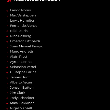
→
Lando Norris
→
Max Verstappen
→
Lewis Hamilton
→
Fernando Alonso
→
Niki Lauda
→
Nico Rosberg
→
Emerson Fittipaldi
→
Juan Manuel Fangio
→
Mario Andretti
→
Alain Prost
→
Ayrton Senna
→
Sebastian Vettel
→
Giuseppe Farina
→
James Hunt
→
Alberto Ascari
→
Jenson Button
→
Jim Clark
→
Jody Scheckter
→
Mika Häkkinen
→
Nigel Mansell