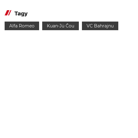
Tagy
Alfa Romeo
Kuan-Jü Čou
VC Bahrajnu