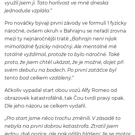
využil jsem ji. Tato horlivost ve mně dneska
jednoduše vzplála.“
Pro nováčky bývají první závody ve formuli 1 fyzicky
náročné, ovšem okruh v Bahrajnu se neřadí zrovna
mezi ty nejnáročnější tratě
„Bahrajn není nijak
mimořádně fyzicky náročný. Ale mentálně mě
totálně vyždímal, protože to bylo náročné. Také
proto, že jsem chtěl ukázat, že je možné, dojet při
svém debutu na bodech. Po první zatáčce byl
tento bod celkem vzdálený.“
Ačkoliv vypadal start obou vozů Alfy Romeo od
obrazovek katastrofálně, tak Čou tvrdí pravý opak.
Dle jeho názoru se celkem vydařil.
„Pro start jsme něco trochu změnili. V zásadě to
nebyla na první dobrou katastrofa. Ztratil jsem
jednu, dvě pozice, ale pak přišlo hlášení, že se motor