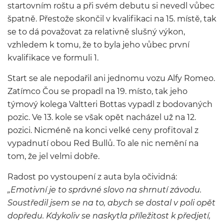
startovním roštu a při svém debutu si nevedl vůbec
špatně. Přestože skončil v kvalifikaci na 15. místě, tak
se to dá považovat za relativně slušný výkon,
vzhledem k tomu, že to byla jeho vůbec první
kvalifikace ve formuli 1.
Start se ale nepodařil ani jednomu vozu Alfy Romeo.
Zatímco Čou se propadl na 19. místo, tak jeho
týmový kolega Valtteri Bottas vypadl z bodovaných
pozic. Ve 13. kole se však opět nacházel už na 12.
pozici. Nicméně na konci velké ceny profitoval z
vypadnutí obou Red Bullů. To ale nic nemění na
tom, že jel velmi dobře.
Radost po vystoupení z auta byla očividná:
„Emotivní je to správné slovo na shrnutí závodu.
Soustředil jsem se na to, abych se dostal v poli opět
dopředu. Kdykoliv se naskytla příležitost k předjetí,