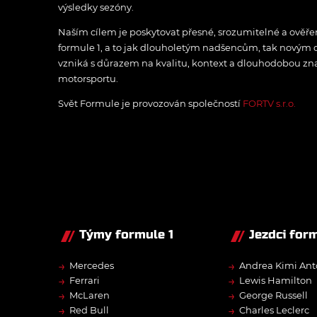
výsledky sezóny.
Naším cílem je poskytovat přesné, srozumitelné a ově
formule 1, a to jak dlouholetým nadšencům, tak novým
vzniká s důrazem na kvalitu, kontext a dlouhodobou zna
motorsportu.
Svět Formule je provozován společností
FORTV s.r.o.
Týmy formule 1
Jezdci form
→
→
Mercedes
Andrea Kimi Ant
→
→
Ferrari
Lewis Hamilton
→
→
McLaren
George Russell
→
→
Red Bull
Charles Leclerc