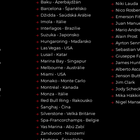
→
Baku - Ázerbájdžán
→
Niki Lauda
→
Barcelona - Španělsko
→
Nico Rosbe
→
Džidda - Saúdská Arábie
→
Emerson Fit
→
Imola - Itálie
→
Juan Manue
→
Interlagos - Brazílie
→
Mario Andre
→
Suzuka - Japonsko
→
Alain Prost
→
Hungaroring - Maďarsko
→
Ayrton Sen
→
Las Vegas - USA
→
o
Sebastian V
→
Lusail - Katar
→
Giuseppe F
→
Marina Bay - Singapur
→
o
James Hun
→
Melbourne - Austrálie
→
Alberto Asca
→
Miami - USA
→
Jenson But
→
Monako - Monte Carlo
→
Jim Clark
→
Montréal - Kanada
→
g
Jody Scheck
→
Monza - Itálie
→
o
Mika Häkki
→
Red Bull Ring - Rakousko
→
Nigel Manse
→
Šanghaj - Čína
→
Silverstone - Velká Británie
→
Spa-Francorchamps - Belgie
→
Yas Marina - Abú Zabí
→
Zandvoort - Nizozemí
Madring - Španělsko