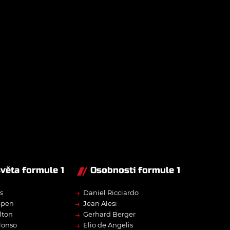
světa formule 1
Osobnosti formule 1
→
s
Daniel Ricciardo
→
ppen
Jean Alesi
→
lton
Gerhard Berger
→
lonso
Elio de Angelis