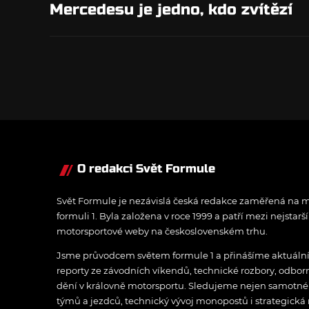
Mercedesu je jedno, kdo zvítězí
O redakci Svět Formule
Svět Formule je nezávislá česká redakce zaměřená na m
formuli 1. Byla založena v roce 1999 a patří mezi nejstarš
motorsportové weby na československém trhu.
Jsme průvodcem světem formule 1 a přinášíme aktuální z
reporty ze závodních víkendů, technické rozbory, odbo
dění v královně motorsportu. Sledujeme nejen samotné z
týmů a jezdců, technický vývoj monopostů i strategická 