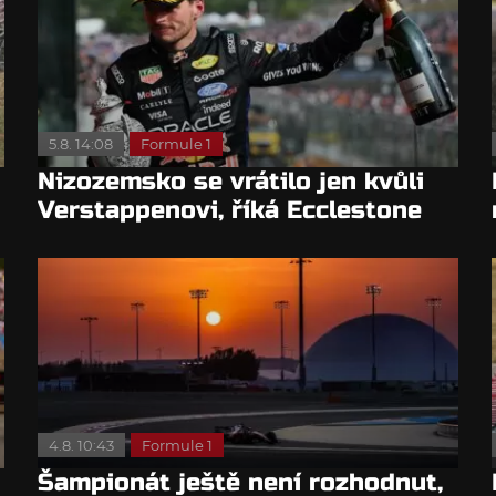
5.8. 14:08
Formule 1
Nizozemsko se vrátilo jen kvůli
Verstappenovi, říká Ecclestone
4.8. 10:43
Formule 1
Šampionát ještě není rozhodnut,