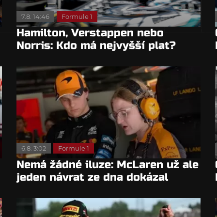
7.8. 14:46
Formule 1
Hamilton, Verstappen nebo
Norris: Kdo má nejvyšší plat?
6.8. 3:02
Formule 1
Nemá žádné iluze: McLaren už ale
jeden návrat ze dna dokázal