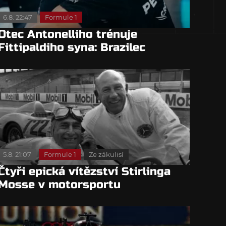
6.8. 22:47
Formule 1
Otec Antonelliho trénuje
Fittipaldiho syna: Brazilec
vychvaluje lídra
5.8. 21:07
Formule 1
Ze zákulisí
Čtyři epická vítězství Stirlinga
Mosse v motorsportu