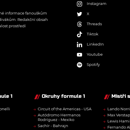
Instagram
řené informace fanouškům
X
 divákům. Redakční obsah
Threads
lost prostředí
Tiktok
LinkedIn
Youtube
Spotify
ule 1
Okruhy formule 1
Mistři 
→
→
onelli
Circuit of the Americas - USA
Lando Norri
→
→
Autódromo Hermanos
Max Versta
Rodríguez - Mexiko
→
Lewis Hami
→
Sachír - Bahrajn
→
Fernando A