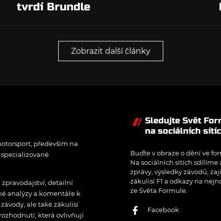
tvrdí Brundle
Zobrazit další články
Sledujte Svět Fo
na sociálních sítí
otorsport, především na
Buďte v obraze o dění ve for
í specializované
Na sociálních sítích sdílíme
zprávy, výsledky závodů, zaj
zákulisí F1 a odkazy na nejn
pravodajství, detailní
ze Světa Formule.
rné analýzy a komentáře k
ávody, ale také zákulisí
Facebook
rozhodnutí, která ovlivňují