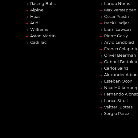
→
→
Racing Bulls
Lando Norris
→
→
Alpine
Max Verstappen
→
→
Haas
Oscar Piastri
→
→
Audi
Isack Hadjar
→
→
Williams
Liam Lawson
→
→
Aston Martin
Pierre Gasly
→
→
Cadillac
Arvid Lindblad
→
Franco Colapint
→
Oliver Bearman
→
Gabriel Bortolet
→
Carlos Sainz
→
Alexander Albon
→
Esteban Ocon
→
Nico Hülkenber
→
Fernando Alons
→
Lance Stroll
→
Valtteri Bottas
→
Sergio Pérez