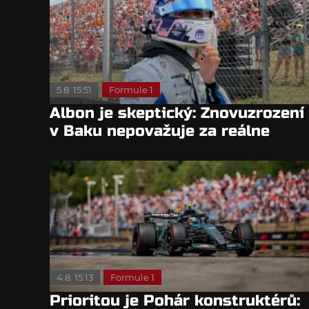
5.8. 15:51
Formule 1
Albon je skeptický: Znovuzrození
v Baku nepovažuje za reálne
4.8. 15:13
Formule 1
Prioritou je Pohár konstruktérů: