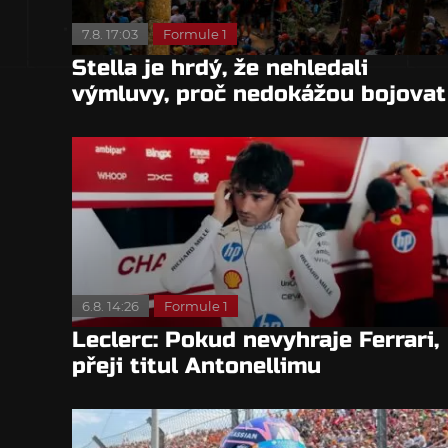
7.8. 17:03
Formule 1
Stella je hrdý, že nehledali
výmluvy, proč nedokážou bojovat
o titul
6.8. 14:26
Formule 1
Leclerc: Pokud nevyhraje Ferrari,
přeji titul Antonellimu