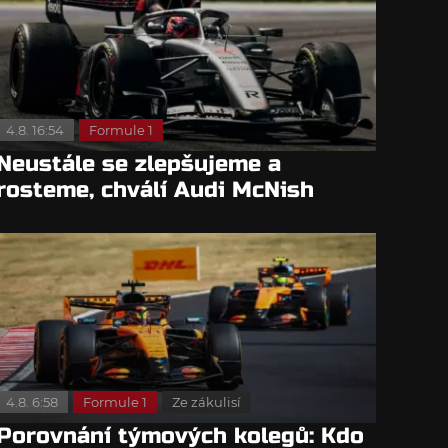
4.8. 16:54
Formule 1
Neustále se zlepšujeme a
rosteme, chválí Audi McNish
4.8. 6:58
Formule 1
Ze zákulisí
Porovnání týmových kolegů: Kdo