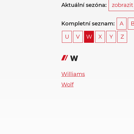
Aktuální sezóna:
zobrazit
Kompletní seznam:
A
U
V
W
X
Y
Z
W
Williams
Wolf