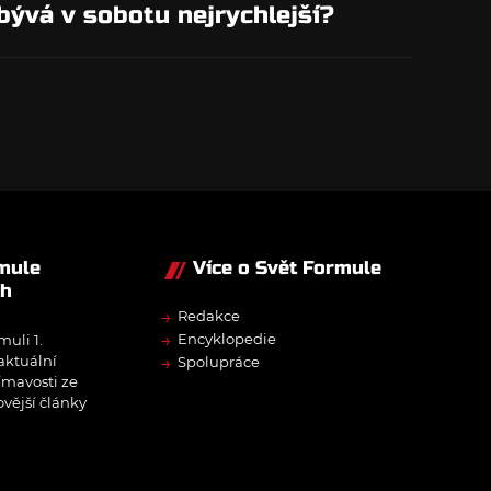
bývá v sobotu nejrychlejší?
rmule
Více o Svět Formule
ch
→
Redakce
→
Encyklopedie
muli 1.
→
 aktuální
Spolupráce
ímavosti ze
ovější články