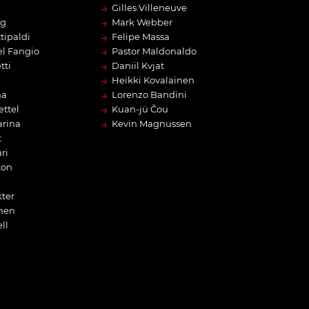
→
Gilles Villeneuve
→
rg
Mark Webber
→
tipaldi
Felipe Massa
→
l Fangio
Pastor Maldonaldo
→
tti
Daniil Kvjat
→
Heikki Kovalainen
→
na
Lorenzo Bandini
→
ettel
Kuan-jü Čou
→
arina
Kevin Magnussen
t
ri
ton
ter
nen
ll