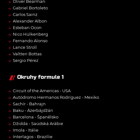
→
Oliver Bearman
→
Gabriel Bortoleto
→
Carlos Sainz
→
Alexander Albon
→
Esteban Ocon
→
Nico Hülkenberg
→
Fernando Alonso
→
Lance Stroll
→
Valtteri Bottas
→
Sergio Pérez
Okruhy formule 1
→
Circuit of the Americas - USA
→
Autódromo Hermanos Rodríguez - Mexiko
→
Sachír - Bahrajn
→
Baku - Ázerbájdžán
→
Barcelona - Španělsko
→
Džidda - Saúdská Arábie
→
Imola - Itálie
→
Interlagos - Brazílie