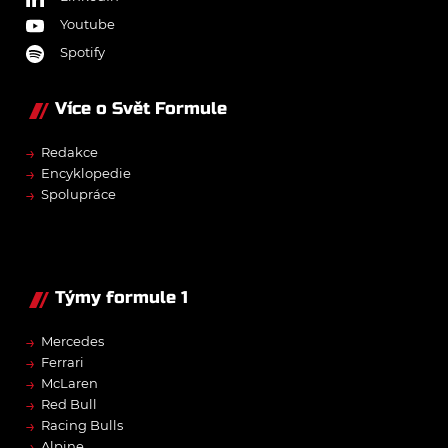
Youtube
Spotify
Více o Svět Formule
→
Redakce
→
Encyklopedie
→
Spolupráce
Týmy formule 1
→
Mercedes
→
Ferrari
→
McLaren
→
Red Bull
→
Racing Bulls
→
Alpine