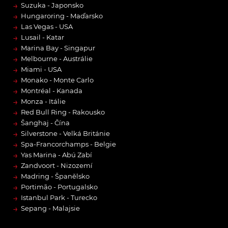
→
Suzuka - Japonsko
→
Hungaroring - Maďarsko
→
Las Vegas - USA
→
Lusail - Katar
→
Marina Bay - Singapur
→
Melbourne - Austrálie
→
Miami - USA
→
Monako - Monte Carlo
→
Montréal - Kanada
→
Monza - Itálie
→
Red Bull Ring - Rakousko
→
Šanghaj - Čína
→
Silverstone - Velká Británie
→
Spa-Francorchamps - Belgie
→
Yas Marina - Abú Zabí
→
Zandvoort - Nizozemí
→
Madring - Španělsko
→
Portimão - Portugalsko
→
Istanbul Park - Turecko
→
Sepang - Malajsie