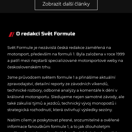
Zobrazit další články
O redakci Svět Formule
Svět Formule je nezávislá česká redakce zaměřená na
motorsport, především na formuli 1. Byla založena v roce 1999
a patří mezi nejstarší specializované motorsportové weby na
československém trhu.
Jsme průvodcem světem formule 1 a přinášíme aktuální
zpravodajství, detailní reporty ze závodních víkendů,
technické rozbory, odborné analýzy a komentáře k dění v
královně motorsportu. Sledujeme nejen samotné závody, ale
také zákulisí týmů a jezdců, technický vývoj monopostů i
strategická rozhodnutí, která ovlivňují výsledky sezóny.
Naším cílem je poskytovat přesné, srozumitelné a ověřené
informace fanouškům formule 1, a to jak dlouholetým