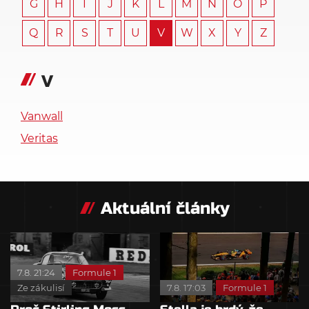
G
H
I
J
K
L
M
N
O
P
Q
R
S
T
U
V
W
X
Y
Z
V
Vanwall
Veritas
Aktuální články
7.8. 21:24
Formule 1
Ze zákulisí
7.8. 17:03
Formule 1