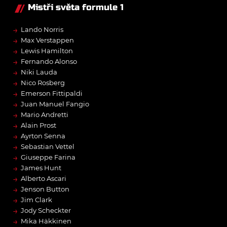
Mistři světa formule 1
→
Lando Norris
→
Max Verstappen
→
Lewis Hamilton
→
Fernando Alonso
→
Niki Lauda
→
Nico Rosberg
→
Emerson Fittipaldi
→
Juan Manuel Fangio
→
Mario Andretti
→
Alain Prost
→
Ayrton Senna
→
Sebastian Vettel
→
Giuseppe Farina
→
James Hunt
→
Alberto Ascari
→
Jenson Button
→
Jim Clark
→
Jody Scheckter
→
Mika Häkkinen