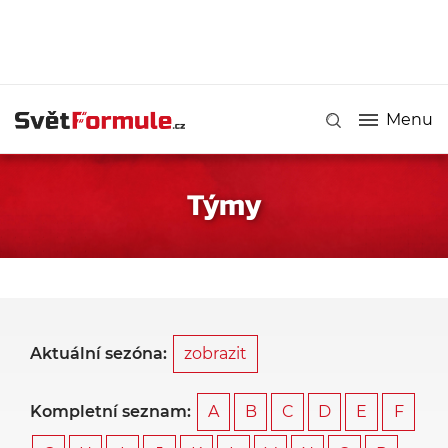
Menu
Týmy
Aktuální sezóna:
zobrazit
Kompletní seznam:
A
B
C
D
E
F