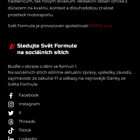
nadšencům, tak novým divákům. Redakční obsah vzniká s
důrazem na kvalitu, kontext a dlouhodobou znalost
prostředí motorsportu.
Svět Formule je provozován společností
FORTV s.r.o.
Sledujte Svět Formule
na sociálních sítích
Buďte v obraze o dění ve formuli 1.
Na sociálních sítích sdílíme aktuální zprávy, výsledky závodů,
zajímavosti ze zákulisí F1 a odkazy na nejnovější články ze
Světa Formule.
Facebook
Instagram
X
Threads
Tiktok
LinkedIn