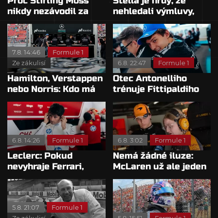
Proč Stirling Moss
Stella je hrdý, že
nikdy nezávodil za
nehledali výmluvy,
Ferrariho
proč nedokážou
bojovat o titul
7.8. 14:46
Formule 1
Ze zákulisí
6.8. 22:47
Formule 1
Hamilton, Verstappen
Otec Antonelliho
nebo Norris: Kdo má
trénuje Fittipaldiho
nejvyšší plat?
syna: Brazilec
vychvaluje lídra
6.8. 14:26
Formule 1
6.8. 3:02
Formule 1
Leclerc: Pokud
Nemá žádné iluze:
nevyhraje Ferrari,
McLaren už ale jeden
přeji titul
návrat ze dna dokázal
Antonellimu
5.8. 21:07
Formule 1