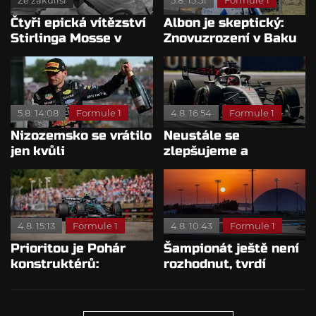
Ze zákulisí
5.8. 15:51
Formule 1
Čtyři epická vítězství
Albon je skeptický:
Stirlinga Mosse v
Znovuzrození v Baku
motorsportu
nepovažuje za reálne
5.8. 14:08
Formule 1
4.8. 16:54
Formule 1
Nizozemsko se vrátilo
Neustále se
jen kvůli
zlepšujeme a
Verstappenovi, říká
rosteme, chválí Audi
Ecclestone
McNish
4.8. 15:13
Formule 1
4.8. 10:43
Formule 1
Prioritou je Pohár
Šampionát ještě není
konstruktérů:
rozhodnut, tvrdí
Mercedesu je jedno,
Brundle
kdo zvítězí