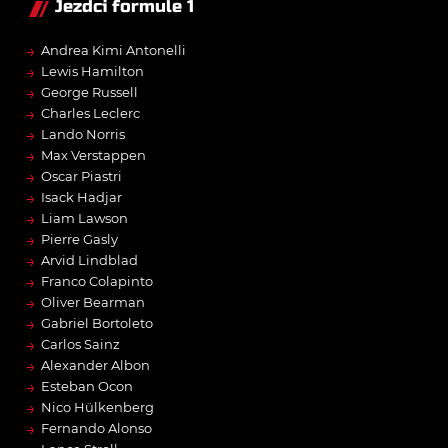
Jezdci formule 1
→
Andrea Kimi Antonelli
→
Lewis Hamilton
→
George Russell
→
Charles Leclerc
→
Lando Norris
→
Max Verstappen
→
Oscar Piastri
→
Isack Hadjar
→
Liam Lawson
→
Pierre Gasly
→
Arvid Lindblad
→
Franco Colapinto
→
Oliver Bearman
→
Gabriel Bortoleto
→
Carlos Sainz
→
Alexander Albon
→
Esteban Ocon
→
Nico Hülkenberg
→
Fernando Alonso