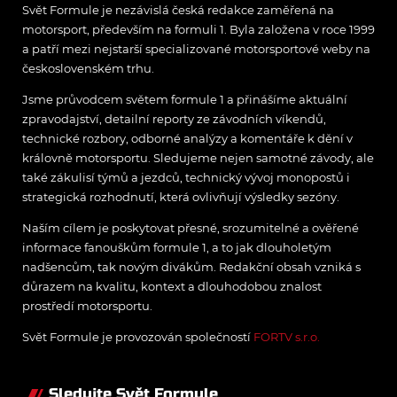
Svět Formule je nezávislá česká redakce zaměřená na
motorsport, především na formuli 1. Byla založena v roce 1999
a patří mezi nejstarší specializované motorsportové weby na
československém trhu.
Jsme průvodcem světem formule 1 a přinášíme aktuální
zpravodajství, detailní reporty ze závodních víkendů,
technické rozbory, odborné analýzy a komentáře k dění v
královně motorsportu. Sledujeme nejen samotné závody, ale
také zákulisí týmů a jezdců, technický vývoj monopostů i
strategická rozhodnutí, která ovlivňují výsledky sezóny.
Naším cílem je poskytovat přesné, srozumitelné a ověřené
informace fanouškům formule 1, a to jak dlouholetým
nadšencům, tak novým divákům. Redakční obsah vzniká s
důrazem na kvalitu, kontext a dlouhodobou znalost
prostředí motorsportu.
Svět Formule je provozován společností
FORTV s.r.o.
Sledujte Svět Formule