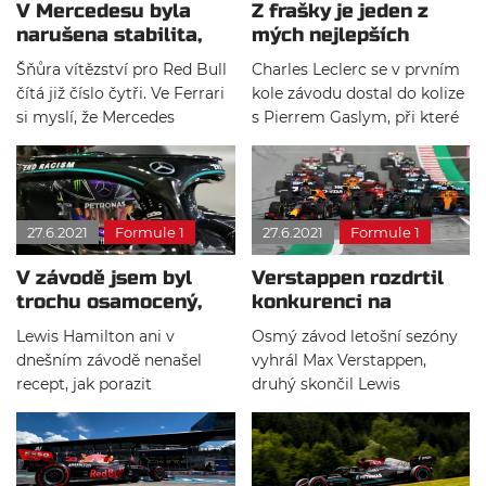
V Mercedesu byla
Z frašky je jeden z
narušena stabilita,
mých nejlepších
myslí si Binotto
závodů, září Leclerc
Šňůra vítězství pro Red Bull
Charles Leclerc se v prvním
čítá již číslo čytři. Ve Ferrari
kole závodu dostal do kolize
si myslí, že Mercedes
s Pierrem Gaslym, při které
postupně doplácí na velkou
si poškodil přední křídlo a
restrukturalizaci, která v
propadl se na sedmnácté
týmu začala před více než
místo. Poté ale začala
rokem.
stíhací jízda, díky které se
27.6.2021
Formule 1
27.6.2021
Formule 1
mu nakonec podařilo dojet
na sedmém místě.
V závodě jsem byl
Verstappen rozdrtil
trochu osamocený,
konkurenci na
připouští Hamilton
domácím Red Bull
Lewis Hamilton ani v
Osmý závod letošní sezóny
Ringu
dnešním závodě nenašel
vyhrál Max Verstappen,
recept, jak porazit
druhý skončil Lewis
výtečného Verstappena. Brit
Hamilton a třetí se umístil
proto navrhuje, aby tým
Valtteri Bottas. Původní
urychlil proces nových
předpověď počasí
vylepšení, která by mohla v
naznačovala déšť, nicméně