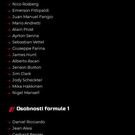
→
Nico Rosberg
→
Emerson Fittipaldi
→
Juan Manuel Fangio
→
Mario Andretti
→
Alain Prost
→
Ayrton Senna
→
Sebastian Vettel
→
Giuseppe Farina
→
James Hunt
→
Alberto Ascari
→
Jenson Button
→
Jim Clark
→
Jody Scheckter
→
Mika Häkkinen
→
Nigel Mansell
Osobnosti formule 1
→
Daniel Ricciardo
→
Jean Alesi
→
Gerhard Berger