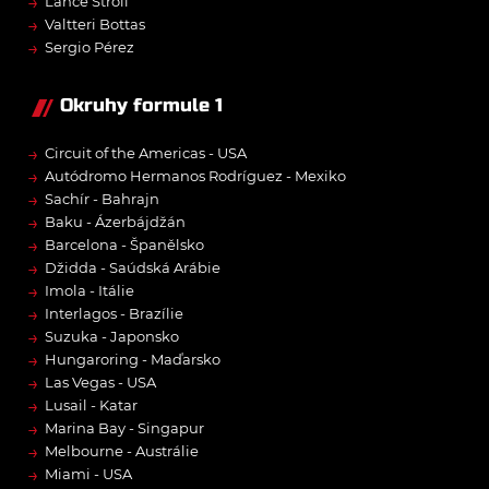
→
Lance Stroll
→
Valtteri Bottas
→
Sergio Pérez
Okruhy formule 1
→
Circuit of the Americas - USA
→
Autódromo Hermanos Rodríguez - Mexiko
→
Sachír - Bahrajn
→
Baku - Ázerbájdžán
→
Barcelona - Španělsko
→
Džidda - Saúdská Arábie
→
Imola - Itálie
→
Interlagos - Brazílie
→
Suzuka - Japonsko
→
Hungaroring - Maďarsko
→
Las Vegas - USA
→
Lusail - Katar
→
Marina Bay - Singapur
→
Melbourne - Austrálie
→
Miami - USA