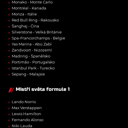
→
Monako - Monte Carlo
→
Montréal - Kanada
→
Monza - Itálie
→
Red Bull Ring - Rakousko
→
Šanghaj - Čína
→
Silverstone - Velká Británie
→
Spa-Francorchamps - Belgie
→
Yas Marina - Abú Zabí
→
Zandvoort - Nizozemí
→
Madring - Španělsko
→
Portimão - Portugalsko
→
Istanbul Park - Turecko
→
Sepang - Malajsie
Mistři světa formule 1
→
Lando Norris
→
Max Verstappen
→
Lewis Hamilton
→
Fernando Alonso
→
Niki Lauda