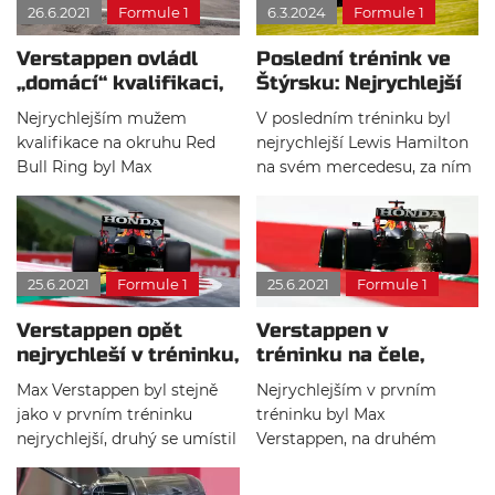
26.6.2021
Formule 1
6.3.2024
Formule 1
boji s Red Bullem značně
závod se odstartoval v
pomoci.
nádherném slunečním
Verstappen ovládl
Poslední trénink ve
počasí.
„domácí“ kvalifikaci,
Štýrsku: Nejrychlejší
Hamilton chyboval
Hamilton, McLareny
Nejrychlejším mužem
V posledním tréninku byl
na chvostu
kvalifikace na okruhu Red
nejrychlejší Lewis Hamilton
Bull Ring byl Max
na svém mercedesu, za ním
Verstappen, druhý se umístil
skončil Max Verstappen,
Valtteri Bottas a na třetím
trojici nejrychlejších doplnil
místě skončil Lewis
Vatteri Bottas. Na druhém
Hamilton. Za prohřešek v
konci tabulky jsme mohli
25.6.2021
Formule 1
25.6.2021
Formule 1
pátečním tréniku si přenesl
vidět oba mcLareny. Nadále
do kvalifikace Valtteri
si vede dobře Juki Cunoda,
Verstappen opět
Verstappen v
Bottas penalizaci v podobě
skončil pátý.
nejrychleší v tréninku,
tréninku na čele,
ztráty 3 míst na startu
Mercedes ztrácí
Hamilton ztratil 4
závodu.
Max Verstappen byl stejně
Nejrychlejším v prvním
desetiny
jako v prvním tréninku
tréninku byl Max
nejrychlejší, druhý se umístil
Verstappen, na druhém
Daniel Ricciardo a třetí
místě se umístil Pierre Gasly
skončil Esteban Ocon. První
a třetí skončil Lewis