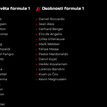
světa formule 1
Osobnosti formule 1
→
s
Daniel Ricciardo
→
ppen
Jean Alesi
→
lton
Gerhard Berger
→
lonso
Elio de Angelis
→
Gilles Villeneuve
→
rg
Mark Webber
→
tipaldi
Felipe Massa
→
l Fangio
Pastor Maldonaldo
→
tti
Daniil Kvjat
→
Heikki Kovalainen
→
na
Lorenzo Bandini
→
ettel
Kuan-jü Čou
→
arina
Kevin Magnussen
t
ri
ton
ter