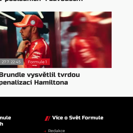
27.7. 22:45
Formule 1
Brundle vysvětlil tvrdou
penalizaci Hamiltona
rmule
Více o Svět Formule
ch
→
Redakce