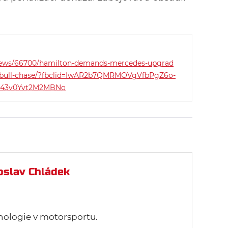
-news/66700/hamilton-demands-mercedes-upgrad
d-bull-chase/?fbclid=IwAR2b7QMRMOVgVfbPgZ6o-
43v0Yvt2M2MBNo
oslav Chládek
nologie v motorsportu.