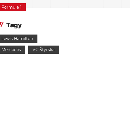
Formule 1
Tagy
Lewis Hamilton
Mercedes
VC Štýrska