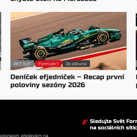
29.7. 9:27
Formule 1
Ze zákulisí
Deníček efjedniček – Recap první
poloviny sezóny 2026
Sledujte Svět Fo
na sociálních sítí
otorsport, především na