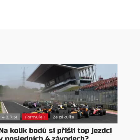
4.8. 7:51
Formule 1
Ze zákulisí
Na kolik bodů si přišli top jezdci
v posledních 4 závodech?