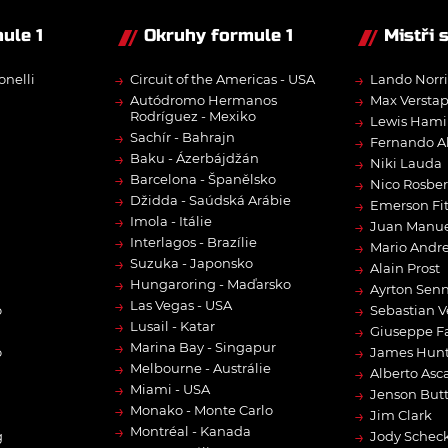
ule 1
Okruhy formule 1
Mistři 
→
→
onelli
Circuit of the Americas - USA
Lando Norri
→
→
Autódromo Hermanos
Max Versta
Rodríguez - Mexiko
→
Lewis Hami
→
Sachír - Bahrajn
→
Fernando A
→
Baku - Ázerbájdžán
→
Niki Lauda
→
Barcelona - Španělsko
→
Nico Rosbe
→
Džidda - Saúdská Arábie
→
Emerson Fit
→
Imola - Itálie
→
Juan Manue
→
Interlagos - Brazílie
→
Mario Andre
→
Suzuka - Japonsko
→
Alain Prost
→
Hungaroring - Maďarsko
→
Ayrton Sen
→
Las Vegas - USA
→
o
Sebastian V
→
Lusail - Katar
→
Giuseppe F
→
Marina Bay - Singapur
→
o
James Hun
→
Melbourne - Austrálie
→
Alberto Asca
→
Miami - USA
→
Jenson But
→
Monako - Monte Carlo
→
Jim Clark
→
Montréal - Kanada
→
g
Jody Scheck