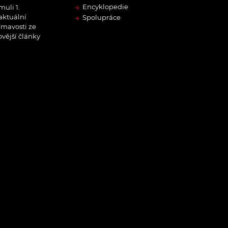
→
Encyklopedie
muli 1.
→
 aktuální
Spolupráce
ímavosti ze
ovější články