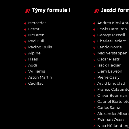
Týmy formule 1
Jezdci form
→
→
Mercedes
Andrea Kimi Ant
→
→
Ferrari
Lewis Hamilton
→
→
McLaren
George Russell
→
→
Red Bull
Charles Leclerc
→
→
Racing Bulls
Lando Norris
→
→
Alpine
Max Verstappen
→
→
Haas
Oscar Piastri
→
→
Audi
Isack Hadjar
→
→
Williams
Liam Lawson
→
→
Aston Martin
Pierre Gasly
→
→
Cadillac
Arvid Lindblad
→
Franco Colapint
→
Oliver Bearman
→
Gabriel Bortolet
→
Carlos Sainz
→
Alexander Albon
→
Esteban Ocon
→
Nico Hülkenber