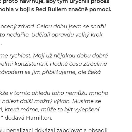
 proto navrhuje, aby tým urychlil proces
mohla v boji s Red Bullem značně pomoci.
ocený závod. Celou dobu jsem se snažil
to nedařilo. Udělali opravdu velký krok
.
me rychlost. Mají už nějakou dobu dobré
velmi konzistentní. Hodně času ztrácíme
ávodem se jim přibližujeme, ale čeká
 takže v tomto ohledu toho nemůžu mnoho
 nálezt další možný výkon. Musíme se
i, která máme, může to být vylepšení
, “ dodává Hamilton.
nou penalizaci dokázal zabojovat a obsadil