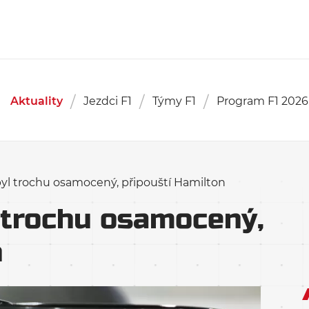
Aktuality
Jezdci F1
Týmy F1
Program F1 2026
yl trochu osamocený, připouští Hamilton
 trochu osamocený,
n