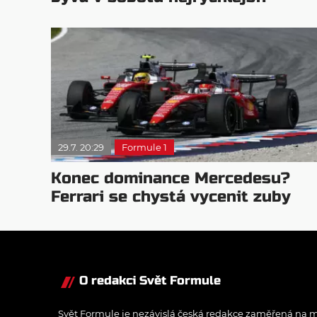
29.7. 20:29
Formule 1
Konec dominance Mercedesu?
Ferrari se chystá vycenit zuby
O redakci Svět Formule
Svět Formule je nezávislá česká redakce zaměřená na m