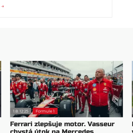
 →
1.8. 12:25
Formule 1
Ferrari zlepšuje motor. Vasseur
chystá útok na Mercedes