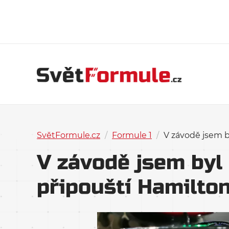
SvětFormule.cz
/
Formule 1
/
V závodě jsem b
V závodě jsem byl
připouští Hamilto