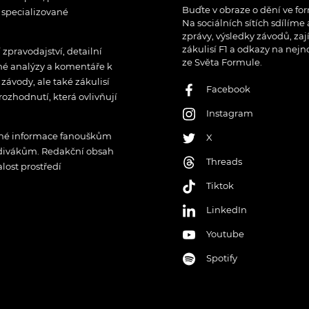
Buďte v obraze o dění ve for
í specializované
Na sociálních sítích sdílíme
zprávy, výsledky závodů, zaj
zákulisí F1 a odkazy na nejn
pravodajství, detailní
ze Světa Formule.
rné analýzy a komentáře k
ávody, ale také zákulisí
Facebook
rozhodnutí, která ovlivňují
Instagram
řené informace fanouškům
X
 divákům. Redakční obsah
Threads
lost prostředí
Tiktok
LinkedIn
Youtube
Spotify