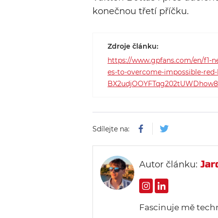
konečnou třetí příčku.
Zdroje článku:
https://www.gpfans.com/en/f1
es-to-overcome-impossible-re
BX2udjOOYFTqg202tUWDhow8
Sdílejte na:
Jar
Autor článku:
Fascinuje mě tech