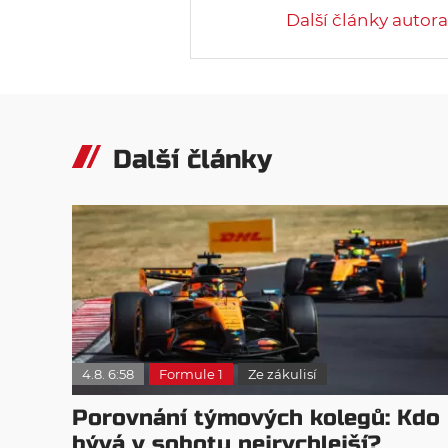
Další články autora
Další články
4.8. 6:58
Formule 1
Ze zákulisí
Porovnání týmových kolegů: Kdo
bývá v sobotu nejrychlejší?