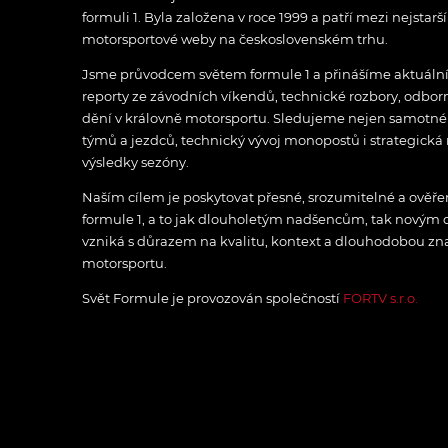
formuli 1. Byla založena v roce 1999 a patří mezi nejstarš
motorsportové weby na československém trhu.
Jsme průvodcem světem formule 1 a přinášíme aktuální z
reporty ze závodních víkendů, technické rozbory, odbo
dění v královně motorsportu. Sledujeme nejen samotné z
týmů a jezdců, technický vývoj monopostů i strategická 
výsledky sezóny.
Naším cílem je poskytovat přesné, srozumitelné a ově
formule 1, a to jak dlouholetým nadšencům, tak novým
vzniká s důrazem na kvalitu, kontext a dlouhodobou zna
motorsportu.
Svět Formule je provozován společností
FORTV s.r.o.