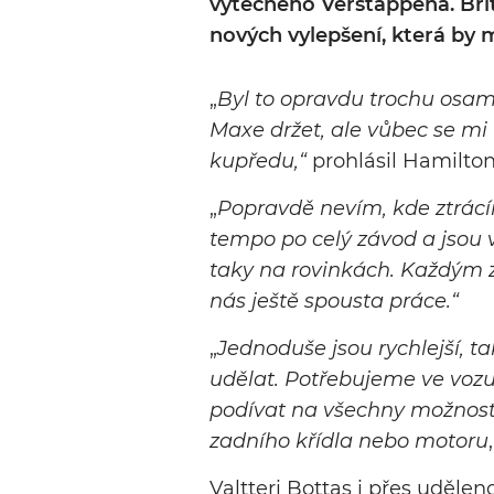
výtečného Verstappena. Brit
nových vylepšení, která by 
„
Byl to opravdu trochu osam
Maxe držet, ale vůbec se mi 
kupředu,“
prohlásil Hamilton
„
Popravdě nevím, kde ztrácí
tempo po celý závod a jsou 
taky na rovinkách. Každým z
nás ještě spousta práce.“
„
Jednoduše jsou rychlejší,
udělat. Potřebujeme ve vozu
podívat na všechny možnost
zadního křídla nebo motoru
Valtteri Bottas i přes uděle