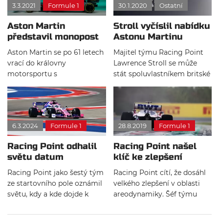
3.3.2021
Formule 1
30.1.2020
Ostatní
aktivně přispívá.
Aston Martin
Stroll vyčíslil nabídku
představil monopost
Astonu Martinu
AMR21 pro letošní rok
Aston Martin se po 61 letech
Majitel týmu Racing Point
vrací do královny
Lawrence Stroll se může
motorsportu s
stát spoluvlastníkem britské
monopostem
automobilky Aston Martin,
pojmenovaným AMR 21. Za
pokud bude jeho finanční
tým bude závodit
nabídka odpovídat
čtyřnásobný mistr světa
představám vedení značky.
6.3.2024
Formule 1
28.8.2019
Formule 1
Sebastian Vettel a Lance
O zprávě informoval deník
Stroll.
Financial Times.
Racing Point odhalil
Racing Point našel
světu datum
klíč ke zlepšení
představení vozu
Racing Point jako šestý tým
Racing Point cítí, že dosáhl
ze startovního pole oznámil
velkého zlepšení v oblasti
světu, kdy a kde dojde k
areodynamiky. Šéf týmu
představení nového vozu
Szafnauer věří, že dokáží
pro nadcházející sezónu.
bodovat již v každém