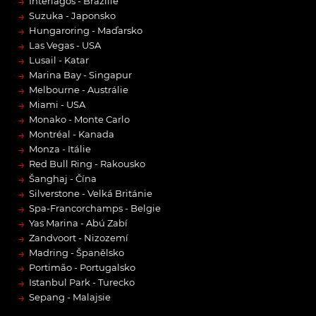
→
Interlagos - Brazílie
→
Suzuka - Japonsko
→
Hungaroring - Maďarsko
→
Las Vegas - USA
→
Lusail - Katar
→
Marina Bay - Singapur
→
Melbourne - Austrálie
→
Miami - USA
→
Monako - Monte Carlo
→
Montréal - Kanada
→
Monza - Itálie
→
Red Bull Ring - Rakousko
→
Šanghaj - Čína
→
Silverstone - Velká Británie
→
Spa-Francorchamps - Belgie
→
Yas Marina - Abú Zabí
→
Zandvoort - Nizozemí
→
Madring - Španělsko
→
Portimão - Portugalsko
→
Istanbul Park - Turecko
→
Sepang - Malajsie