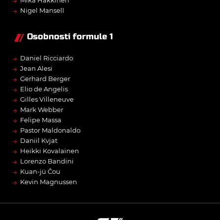
→
Mika Häkkinen
→
Nigel Mansell
Osobnosti formule 1
→
Daniel Ricciardo
→
Jean Alesi
→
Gerhard Berger
→
Elio de Angelis
→
Gilles Villeneuve
→
Mark Webber
→
Felipe Massa
→
Pastor Maldonaldo
→
Daniil Kvjat
→
Heikki Kovalainen
→
Lorenzo Bandini
→
Kuan-jü Čou
→
Kevin Magnussen