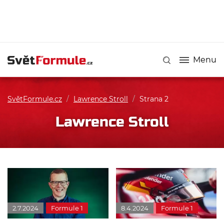
Menu
SvětFormule.cz
/
Lawrence Stroll
/
Strana 2
Lawrence Stroll
2.7.2024
Formule 1
8.4.2024
Formule 1