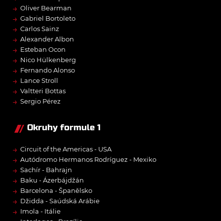
→
Oliver Bearman
→
Gabriel Bortoleto
→
Carlos Sainz
→
Alexander Albon
→
Esteban Ocon
→
Nico Hülkenberg
→
Fernando Alonso
→
Lance Stroll
→
Valtteri Bottas
→
Sergio Pérez
Okruhy formule 1
→
Circuit of the Americas - USA
→
Autódromo Hermanos Rodríguez - Mexiko
→
Sachír - Bahrajn
→
Baku - Ázerbájdžán
→
Barcelona - Španělsko
→
Džidda - Saúdská Arábie
→
Imola - Itálie