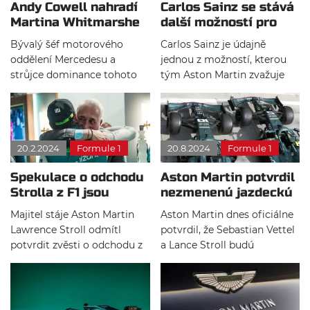
Andy Cowell nahradí
Carlos Sainz se stává
Martina Whitmarshe
další možností pro
u Aston Martinu
Aston Martin
Bývalý šéf motorového
Carlos Sainz je údajně
oddělení Mercedesu a
jednou z možností, kterou
strůjce dominance tohoto
tým Aston Martin zvažuje
týmu Andy Cowell od 1. října
pro nadcházející sezónu F1.
nahradí Martina
Ambiciózní tým chce udělat
Whitmarshe ve funkci
vše proto, aby se mohl v
generálního ředitele týmu
příštích letech aktivně
20.2.2024
Formule 1
20.8.2024
Formule 1
Aston Martin. Lawrence
účastnit bojů o
Stroll prozradil, že díky
konstruktérský titul a
Spekulace o odchodu
Aston Martin potvrdil
tomuto příchodu je britský
jezdecký titul mistra světa.
Strolla z F1 jsou
nezmenenú jazdeckú
tým na dobré cestě stát se
daleko od pravdy
dvojicu pre 2022
týmem, který bude vyhrávat
Majitel stáje Aston Martin
Aston Martin dnes oficiálne
tituly mistrů světa.
Lawrence Stroll odmítl
potvrdil, že Sebastian Vettel
potvrdit zvěsti o odchodu z
a Lance Stroll budú
formule 1. Řeči o tom, že se
tímovými kolegami aj v
snaží prodat svůj tým, by
sezóne 2022. Zelený tím tak
podle něj nemohly být dál
formálne potvrdil to, čo sa
od pravdy. Naopak do týmu
predpokladalo.