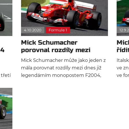
4.10.2020
Formule 1
12.9.
Mick Schumacher
Mic
04
porovnal rozdíly mezi
říd
F2004 a SF71H
Mug
Mick Schumacher může jako jeden z
Itals
mála porovnat rozdíly mezi dnes již
ve zn
třetí
legendárním monopostem F2004,
ve fo
který řídil jeho otec, a SF71H ze
získa
sezóny 2018. Hybridní Ferrari v
F2004
m
daném roce řídil Sebastian Vettel a
titul
Kimi Räikkönen. Jak dopadlo tohle
used
a.
zajímavé srovnání?
před