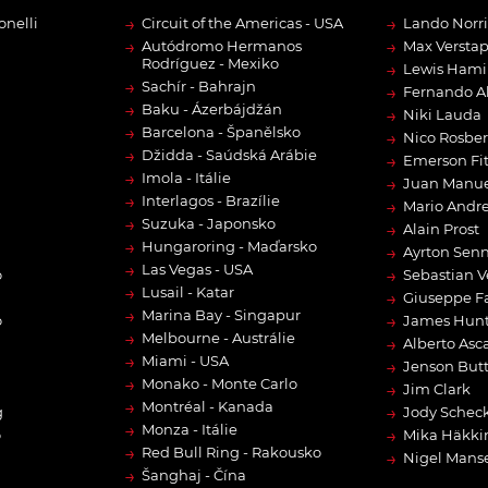
→
→
onelli
Circuit of the Americas - USA
Lando Norri
→
→
Autódromo Hermanos
Max Versta
Rodríguez - Mexiko
→
Lewis Hami
→
Sachír - Bahrajn
→
Fernando A
→
Baku - Ázerbájdžán
→
Niki Lauda
→
Barcelona - Španělsko
→
Nico Rosbe
→
Džidda - Saúdská Arábie
→
Emerson Fit
→
Imola - Itálie
→
Juan Manue
→
Interlagos - Brazílie
→
Mario Andre
→
Suzuka - Japonsko
→
Alain Prost
→
Hungaroring - Maďarsko
→
Ayrton Sen
→
Las Vegas - USA
→
o
Sebastian V
→
Lusail - Katar
→
Giuseppe F
→
Marina Bay - Singapur
→
o
James Hun
→
Melbourne - Austrálie
→
Alberto Asca
→
Miami - USA
→
Jenson But
→
Monako - Monte Carlo
→
Jim Clark
→
Montréal - Kanada
→
g
Jody Scheck
→
Monza - Itálie
→
o
Mika Häkki
→
Red Bull Ring - Rakousko
→
Nigel Manse
→
Šanghaj - Čína