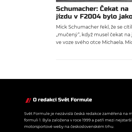
Schumacher: Čekat na
jízdu v F2004 bylo jak
mučení
Mick Schumacher řekl, že se cítil
„mučený“, když musel čekat na 
ve voze svého otce Michaela. Mi
usedl na Hockenheimu za volan
Ferrari F2004.
O redakci Svět Formule
Svět Formule je nezávislá česká redakce zaměřená na m
formuli 1. Byla založena v roce 1999 a patří mezi nejstarš
motorsportové weby na československém trhu.