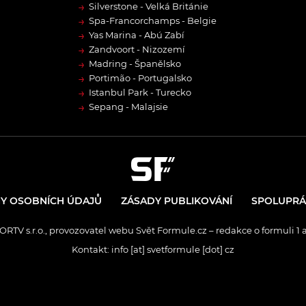
→
Silverstone - Velká Británie
→
Spa-Francorchamps - Belgie
→
Yas Marina - Abú Zabí
→
Zandvoort - Nizozemí
→
Madring - Španělsko
→
Portimão - Portugalsko
→
Istanbul Park - Turecko
→
Sepang - Malajsie
Y OSOBNÍCH ÚDAJŮ
ZÁSADY PUBLIKOVÁNÍ
SPOLUPRÁ
RTV s.r.o., provozovatel webu Svět Formule.cz – redakce o formuli 1 
Kontakt: info [at] svetformule [dot] cz