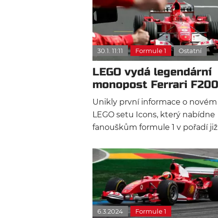
30.1. 11:11
Formule 1
Ostatní
LEGO vydá legendární
monopost Ferrari F20
Michaela Schumachera
Unikly první informace o novém
LEGO setu Icons, který nabídne
fanouškům formule 1 v pořadí již 
legendární monopost královny
motorsportu. Tentokrát se bude
jednat o Ferrari F2004, se který
Michael Schumacher získal svůj
poslední sedmý titul mistra svět
6.3.2024
Formule 1