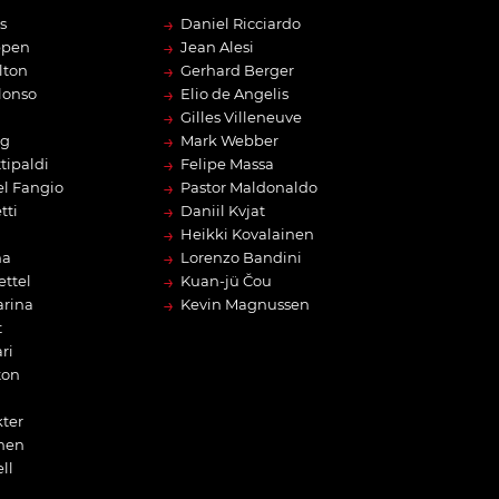
→
s
Daniel Ricciardo
→
ppen
Jean Alesi
→
lton
Gerhard Berger
→
lonso
Elio de Angelis
→
Gilles Villeneuve
→
rg
Mark Webber
→
tipaldi
Felipe Massa
→
l Fangio
Pastor Maldonaldo
→
tti
Daniil Kvjat
→
Heikki Kovalainen
→
na
Lorenzo Bandini
→
ettel
Kuan-jü Čou
→
arina
Kevin Magnussen
t
ri
ton
ter
nen
ll