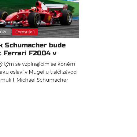
2020
Formule 1
k Schumacher bude
it Ferrari F2004 v
ellu
ký tým se vzpínajícím se koněm
aku oslaví v Mugellu tisící závod
rmuli 1. Michael Schumacher
l s dnes již legendárním vozem
 svůj sedmý a zároveň poslední
. Jeho syn Mick Schumacher
ne za volant tohoto monopostu
 nedělním závodem.