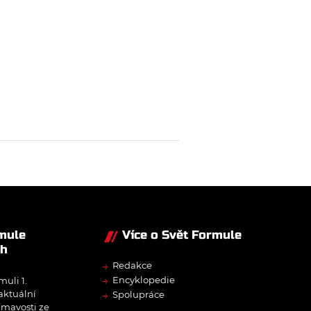
rmule
Více o Svět Formule
ch
→
Redakce
→
Encyklopedie
muli 1.
→
 aktuální
Spolupráce
ímavosti ze