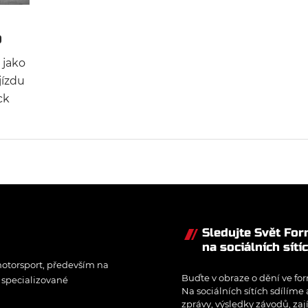
o
 jako
jízdu
ck
t
Sledujte Svět Fo
na sociálních sítí
otorsport, především na
Buďte v obraze o dění ve for
í specializované
Na sociálních sítích sdílíme
zprávy, výsledky závodů, zaj