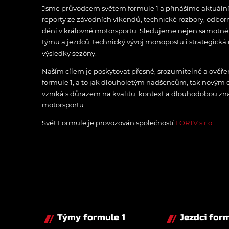
Jsme průvodcem světem formule 1 a přinášíme aktuální z
reporty ze závodních víkendů, technické rozbory, odbo
dění v královně motorsportu. Sledujeme nejen samotné z
týmů a jezdců, technický vývoj monopostů i strategická 
výsledky sezóny.
Naším cílem je poskytovat přesné, srozumitelné a ově
formule 1, a to jak dlouholetým nadšencům, tak novým
vzniká s důrazem na kvalitu, kontext a dlouhodobou zna
motorsportu.
Svět Formule je provozován společností
FORTV s.r.o.
Týmy formule 1
Jezdci form