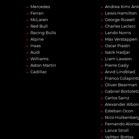
→
→
Mercedes
Andrea Kimi Ant
→
→
Ferrari
Lewis Hamilton
→
→
McLaren
George Russell
→
→
Red Bull
Charles Leclerc
→
→
Racing Bulls
Lando Norris
→
→
Alpine
Max Verstappen
→
→
Haas
Oscar Piastri
→
→
Audi
Isack Hadjar
→
→
Williams
Liam Lawson
→
→
Aston Martin
Pierre Gasly
→
→
Cadillac
Arvid Lindblad
→
Franco Colapint
→
Oliver Bearman
→
Gabriel Bortolet
→
Carlos Sainz
→
Alexander Albon
→
Esteban Ocon
→
Nico Hülkenber
→
Fernando Alons
→
Lance Stroll
→
Valtteri Bottas