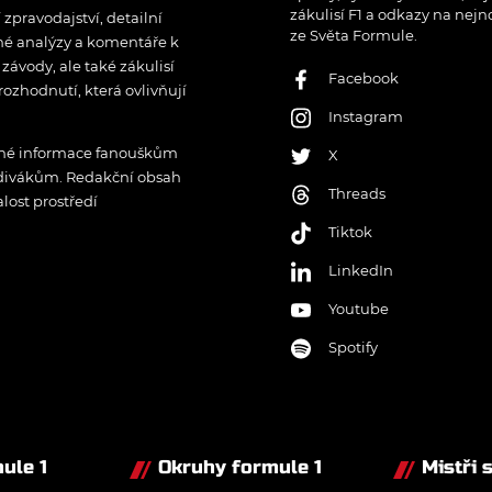
zákulisí F1 a odkazy na nejn
pravodajství, detailní
ze Světa Formule.
rné analýzy a komentáře k
ávody, ale také zákulisí
Facebook
rozhodnutí, která ovlivňují
Instagram
řené informace fanouškům
X
 divákům. Redakční obsah
Threads
lost prostředí
Tiktok
LinkedIn
Youtube
Spotify
ule 1
Okruhy formule 1
Mistři 