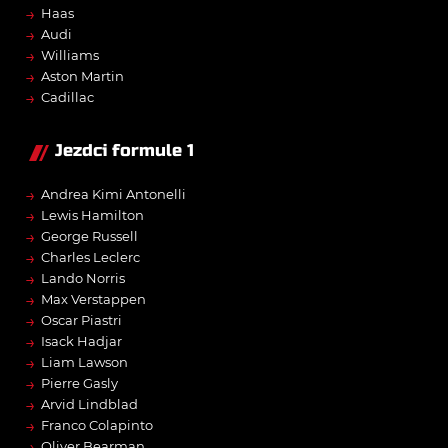
→
Haas
→
Audi
→
Williams
→
Aston Martin
→
Cadillac
Jezdci formule 1
→
Andrea Kimi Antonelli
→
Lewis Hamilton
→
George Russell
→
Charles Leclerc
→
Lando Norris
→
Max Verstappen
→
Oscar Piastri
→
Isack Hadjar
→
Liam Lawson
→
Pierre Gasly
→
Arvid Lindblad
→
Franco Colapinto
→
Oliver Bearman