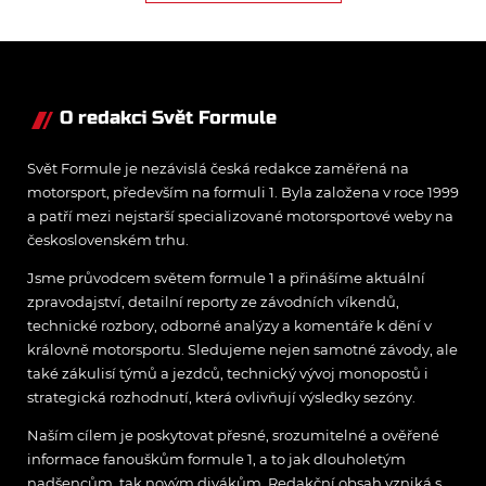
O redakci Svět Formule
Svět Formule je nezávislá česká redakce zaměřená na
motorsport, především na formuli 1. Byla založena v roce 1999
a patří mezi nejstarší specializované motorsportové weby na
československém trhu.
Jsme průvodcem světem formule 1 a přinášíme aktuální
zpravodajství, detailní reporty ze závodních víkendů,
technické rozbory, odborné analýzy a komentáře k dění v
královně motorsportu. Sledujeme nejen samotné závody, ale
také zákulisí týmů a jezdců, technický vývoj monopostů i
strategická rozhodnutí, která ovlivňují výsledky sezóny.
Naším cílem je poskytovat přesné, srozumitelné a ověřené
informace fanouškům formule 1, a to jak dlouholetým
nadšencům, tak novým divákům. Redakční obsah vzniká s