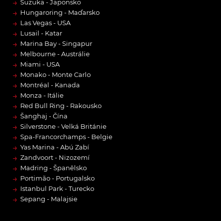
→
Suzuka - Japonsko
→
Hungaroring - Maďarsko
→
Las Vegas - USA
→
Lusail - Katar
→
Marina Bay - Singapur
→
Melbourne - Austrálie
→
Miami - USA
→
Monako - Monte Carlo
→
Montréal - Kanada
→
Monza - Itálie
→
Red Bull Ring - Rakousko
→
Šanghaj - Čína
→
Silverstone - Velká Británie
→
Spa-Francorchamps - Belgie
→
Yas Marina - Abú Zabí
→
Zandvoort - Nizozemí
→
Madring - Španělsko
→
Portimão - Portugalsko
→
Istanbul Park - Turecko
→
Sepang - Malajsie