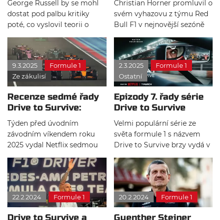
George Russell by se mohl
Christian Horner promluvil o
dostat pod palbu kritiky
svém vyhazovu z týmu Red
poté, co vyslovil teorii o
Bull F1 v nejnovější sezóně
Maxovi Verstappenovi a jeho
seriálu Drive to Survive od
otci Josovi a roli, kterou
Netflixu, vydávané tento
podle něj sehráli při loňském
týden. Ze ztráty pozice byl
9.3.2025
Formule 1
2.3.2025
Formule 1
odvolání Christiana Hornera
velmi rozčarovaný, neboť
Ze zákulisí
Ostatní
z pozice šéfa týmu Red Bull.
týmu dle svých slov vždy
dával jen to nejlepší.
Recenze sedmé řady
Epizody 7. řady série
Drive to Survive:
Drive to Survive
Neurazí a stále
Týden před úvodním
Velmi populární série ze
nenadchne
závodním víkendem roku
světa formule 1 s názvem
2025 vydal Netflix sedmou
Drive to Survive brzy vydá v
řadou seriálu Drive to
pořadí již 7. sérii. Týden před
Survive. Výborně navnadili
jejím odvysíláním byly
na příští sezónu a osvěžili
zveřejněny názvy
některé důležité okamžiky
jednotlivých epizod a jejich
22.2.2024
Formule 1
20.2.2024
Formule 1
loňské sezóny. Celá řada se
obsah. Na co se diváci
ale točí kolem svých pár
mohou těšit?
Drive to Survive a
Guenther Steiner