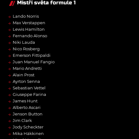
Mistři světa formule 1
→
Lando Norris
→
Max Verstappen
→
Lewis Hamilton
→
Fernando Alonso
→
Niki Lauda
→
Nico Rosberg
→
Emerson Fittipaldi
→
Juan Manuel Fangio
→
Mario Andretti
→
Alain Prost
→
Ayrton Senna
→
Sebastian Vettel
→
Giuseppe Farina
→
James Hunt
→
Alberto Ascari
→
Jenson Button
→
Jim Clark
→
Jody Scheckter
→
Mika Häkkinen