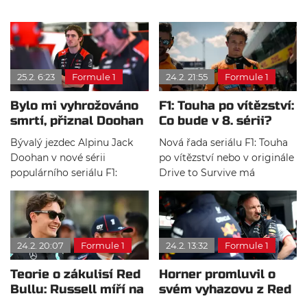
25.2. 6:23
Formule 1
24.2. 21:55
Formule 1
Bylo mi vyhrožováno
F1: Touha po vítězství:
smrtí, přiznal Doohan
Co bude v 8. sérii?
o svém působení v F1
Bývalý jezdec Alpinu Jack
Nová řada seriálu F1: Touha
Doohan v nové sérii
po vítězství nebo v originále
populárního seriálu F1:
Drive to Survive má
Touha po vítězství odhalil, že
premiéru na Netflixu 27.
během svého krátkého
února a po zveřejnění
působení v královně
oficiálního traileru byly nyní
motorsportu čelil několika
odhaleny také názvy a
24.2. 20:07
Formule 1
24.2. 13:32
Formule 1
nechutným výhružkám
synopse jednotlivých epizod.
smrtí.
Teorie o zákulisí Red
Horner promluvil o
Bullu: Russell míří na
svém vyhazovu z Red
Verstappenovi
Bullu