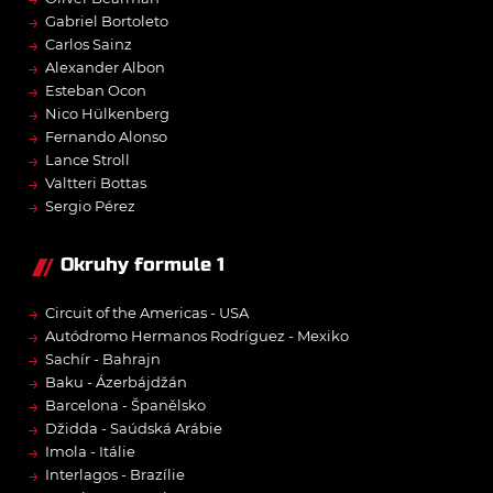
→
Gabriel Bortoleto
→
Carlos Sainz
→
Alexander Albon
→
Esteban Ocon
→
Nico Hülkenberg
→
Fernando Alonso
→
Lance Stroll
→
Valtteri Bottas
→
Sergio Pérez
Okruhy formule 1
→
Circuit of the Americas - USA
→
Autódromo Hermanos Rodríguez - Mexiko
→
Sachír - Bahrajn
→
Baku - Ázerbájdžán
→
Barcelona - Španělsko
→
Džidda - Saúdská Arábie
→
Imola - Itálie
→
Interlagos - Brazílie