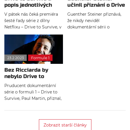
hrdinů, na jejichž úkor
popis jednotlivých
učinil přiznání o Drive
zůstalo mnoho důležitých
epizod šesté řady
to Survive
příběhů nevyřčeno. A o
V pátek nás čeká premiéra
Guenther Steiner přiznává,
zbytečném přilévání do
šesté řady série z dílny
že nikdy neviděl
ohně snad není u Netflixu
Netflixu – Drive to Survive, v
dokumentární sérii o
třeba mluvit.
České republice známé jako
formuli 1 – Drive to Survive, i
F1: Touha po vítězství. Netflix
přes to, že v ní má zásadní
dnes zveřejnil jména a
roli. Z úspěchu netflixové
oficiální synopse dílů.
série ale výrazně těží.
23.2.2023
Formule 1
Bez Ricciarda by
nebylo Drive to
Survive, říká
Pruducent dokumentární
producent
série o formuli 1 – Drive to
Survive, Paul Martin, přiznal,
že bez Daniela Ricciarda by
nebylo žádné Drive to
Survive. Další řada seriálu
vyjde už tenhle pátek.
Zobrazit starší články