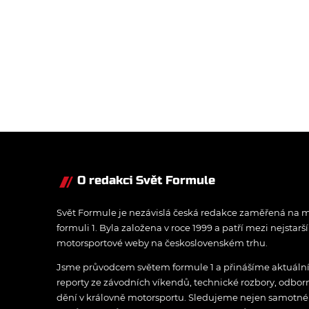
O redakci Svět Formule
Svět Formule je nezávislá česká redakce zaměřená na m
formuli 1. Byla založena v roce 1999 a patří mezi nejstarš
motorsportové weby na československém trhu.
Jsme průvodcem světem formule 1 a přinášíme aktuální z
reporty ze závodních víkendů, technické rozbory, odbo
dění v královně motorsportu. Sledujeme nejen samotné z