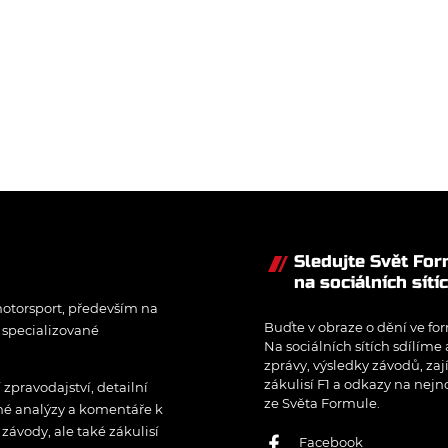
Sledujte Svět Fo
na sociálních sítí
otorsport, především na
Buďte v obraze o dění ve for
í specializované
Na sociálních sítích sdílíme
zprávy, výsledky závodů, zaj
zákulisí F1 a odkazy na nejn
pravodajství, detailní
ze Světa Formule.
rné analýzy a komentáře k
ávody, ale také zákulisí
Facebook