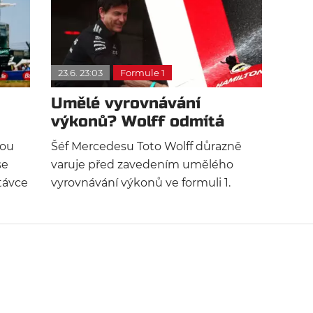
23.6. 23:03
Formule 1
Umělé vyrovnávání
výkonů? Wolff odmítá
politický chaos v F1
nou
Šéf Mercedesu Toto Wolff důrazně
se
varuje před zavedením umělého
távce
vyrovnávání výkonů ve formuli 1.
obce
Reaguje tak na nová motorová
l ADUO
pravidla a odmítá zákulisní politiku,
aby
která podle něj ničí motorsport.