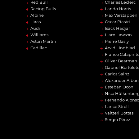
→
→
Red Bull
Charles Leclerc
→
→
Racing Bulls
Lando Norris
→
→
Alpine
Max Verstappen
→
→
Haas
Oscar Piastri
→
→
Audi
Isack Hadjar
→
→
Williams
Liam Lawson
→
→
Aston Martin
Pierre Gasly
→
→
Cadillac
Arvid Lindblad
→
Franco Colapint
→
Oliver Bearman
→
Gabriel Bortolet
→
Carlos Sainz
→
Alexander Albon
→
Esteban Ocon
→
Nico Hülkenber
→
Fernando Alons
→
Lance Stroll
→
Valtteri Bottas
→
Sergio Pérez