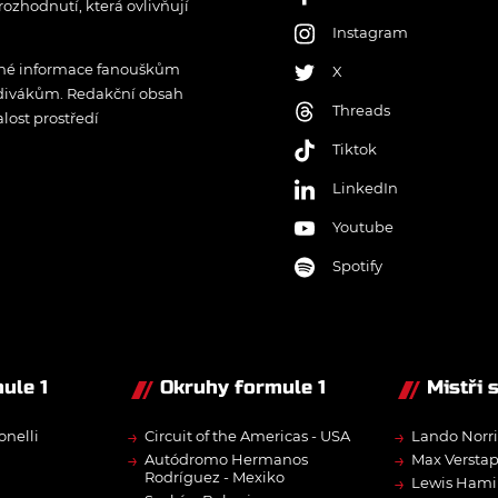
rozhodnutí, která ovlivňují
Instagram
řené informace fanouškům
X
 divákům. Redakční obsah
Threads
lost prostředí
Tiktok
LinkedIn
Youtube
Spotify
ule 1
Okruhy formule 1
Mistři 
→
→
onelli
Circuit of the Americas - USA
Lando Norri
→
→
Autódromo Hermanos
Max Versta
Rodríguez - Mexiko
→
Lewis Hami