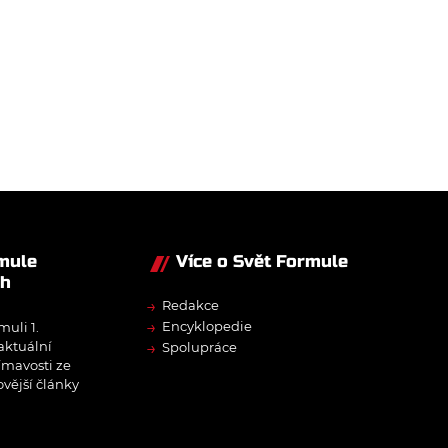
rmule
Více o Svět Formule
ch
→
Redakce
→
Encyklopedie
muli 1.
→
 aktuální
Spolupráce
ímavosti ze
ovější články