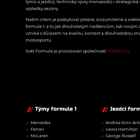
týmů a jezdců, technický vývoj monopostů i strategická 
výsledky sezóny.
Naším cílem je poskytovat přesné, srozumitelné a ově
formule 1, a to jak dlouholetým nadšencům, tak novým
vzniká s důrazem na kvalitu, kontext a dlouhodobou zna
motorsportu.
Svět Formule je provozován společností
FORTV s.r.o.
Týmy formule 1
Jezdci form
→
→
Mercedes
Andrea Kimi Ant
→
→
Ferrari
Lewis Hamilton
→
→
McLaren
George Russell