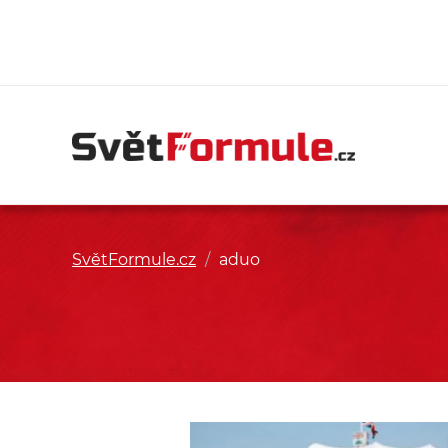
SvětFormule.cz
/
aduo