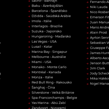
→
Sachír - Bahrajn
→
Fernando A
→
Baku - Ázerbájdžán
→
Niki Lauda
→
Barcelona - Španělsko
→
Nico Rosbe
→
Džidda - Saúdská Arábie
→
Emerson Fit
→
Imola - Itálie
→
Juan Manue
→
Interlagos - Brazílie
→
Mario Andre
→
Suzuka - Japonsko
→
Alain Prost
→
Hungaroring - Maďarsko
→
Ayrton Sen
→
Las Vegas - USA
→
o
Sebastian V
→
Lusail - Katar
→
Giuseppe F
→
Marina Bay - Singapur
→
o
James Hun
→
Melbourne - Austrálie
→
Alberto Asca
→
Miami - USA
→
Jenson But
→
Monako - Monte Carlo
→
Jim Clark
→
Montréal - Kanada
→
g
Jody Scheck
→
Monza - Itálie
→
o
Mika Häkki
→
Red Bull Ring - Rakousko
→
Nigel Manse
→
Šanghaj - Čína
→
Silverstone - Velká Británie
→
Spa-Francorchamps - Belgie
→
Yas Marina - Abú Zabí
→
Zandvoort - Nizozemí