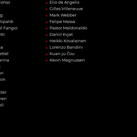
→
lonso
Elio de Angelis
→
Gilles Villeneuve
→
rg
Mark Webber
→
tipaldi
Felipe Massa
→
l Fangio
Pastor Maldonaldo
→
tti
Daniil Kvjat
→
Heikki Kovalainen
→
na
Lorenzo Bandini
→
ettel
Kuan-jü Čou
→
arina
Kevin Magnussen
t
ri
ton
ter
nen
ll