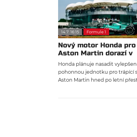
14.7. 16:15
Formule 1
Nový motor Honda pro
Aston Martin dorazí v
Zandvoortu
Honda plánuje nasadit vylepše
pohonnou jednotku pro trápící 
Aston Martin hned po letní přes
při Velké ceně Nizozemska. Výr
tak využije speciálních pravide
určených pro nejslabší motory, 
pomohl týmu odlepit se ze
samotného konce pole.