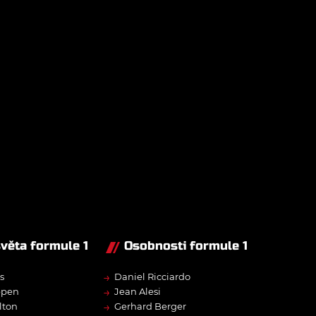
světa formule 1
Osobnosti formule 1
→
s
Daniel Ricciardo
→
ppen
Jean Alesi
→
lton
Gerhard Berger