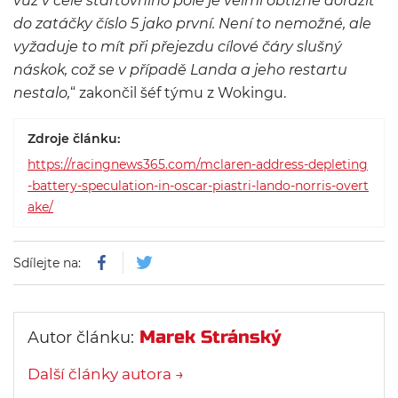
vůz v čele startovního pole je velmi obtížné dorazit
do zatáčky číslo 5 jako první. Není to nemožné, ale
vyžaduje to mít při přejezdu cílové čáry slušný
náskok, což se v případě Landa a jeho restartu
nestalo,
“ zakončil šéf týmu z Wokingu.
Zdroje článku:
https://racingnews365.com/mclaren-address-depleting
-battery-speculation-in-oscar-piastri-lando-norris-overt
ake/
Sdílejte na:
Marek Stránský
Autor článku:
Další články autora →