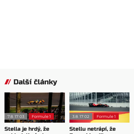
Další články
7.8. 17:03
Formule 1
3.8. 17:02
Formule 1
Stella je hrdý, že
Stellu netrápí, že