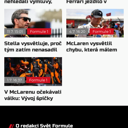
nehledali výmluvy,
Ferrari jezdilo v
proč nedokážou
Madridu: Bylo to
bojovat o titul
staveniště
11.7. 15:01
Formule 1
4.7. 16:20
Formule 1
Stella vysvětluje, proč
McLaren vysvětlil
tým zatím nenasadil
chybu, která málem
novou pohonnou
stála Norrise pódium
jednotku
1.7. 16:37
Formule 1
V McLarenu očekávali
válku: Vývoj špičky
vyvolává otázky
O redakci Svět Formule