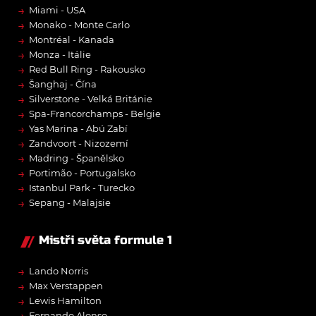
→
Miami - USA
→
Monako - Monte Carlo
→
Montréal - Kanada
→
Monza - Itálie
→
Red Bull Ring - Rakousko
→
Šanghaj - Čína
→
Silverstone - Velká Británie
→
Spa-Francorchamps - Belgie
→
Yas Marina - Abú Zabí
→
Zandvoort - Nizozemí
→
Madring - Španělsko
→
Portimão - Portugalsko
→
Istanbul Park - Turecko
→
Sepang - Malajsie
Mistři světa formule 1
→
Lando Norris
→
Max Verstappen
→
Lewis Hamilton
Fernando Alonso