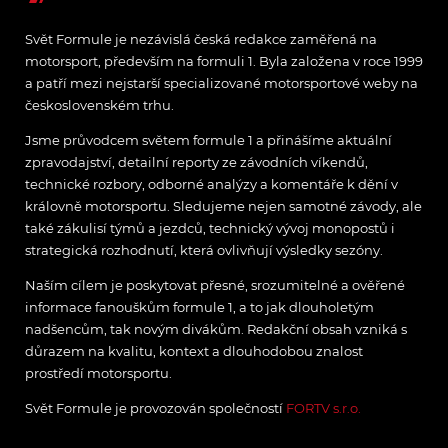
Svět Formule je nezávislá česká redakce zaměřená na
motorsport, především na formuli 1. Byla založena v roce 1999
a patří mezi nejstarší specializované motorsportové weby na
československém trhu.
Jsme průvodcem světem formule 1 a přinášíme aktuální
zpravodajství, detailní reporty ze závodních víkendů,
technické rozbory, odborné analýzy a komentáře k dění v
královně motorsportu. Sledujeme nejen samotné závody, ale
také zákulisí týmů a jezdců, technický vývoj monopostů i
strategická rozhodnutí, která ovlivňují výsledky sezóny.
Naším cílem je poskytovat přesné, srozumitelné a ověřené
informace fanouškům formule 1, a to jak dlouholetým
nadšencům, tak novým divákům. Redakční obsah vzniká s
důrazem na kvalitu, kontext a dlouhodobou znalost
prostředí motorsportu.
Svět Formule je provozován společností
FORTV s.r.o.