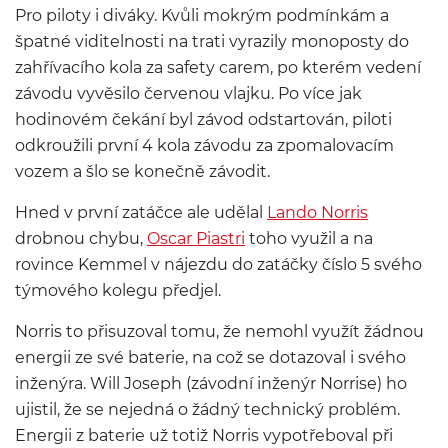
Pro piloty i diváky. Kvůli mokrým podmínkám a
špatné viditelnosti na trati vyrazily monoposty do
zahřívacího kola za safety carem, po kterém vedení
závodu vyvěsilo červenou vlajku. Po více jak
hodinovém čekání byl závod odstartován, piloti
odkroužili první 4 kola závodu za zpomalovacím
vozem a šlo se konečně závodit.
Hned v první zatáčce ale udělal
Lando Norris
drobnou chybu,
Oscar Piastri
toho využil a na
rovince Kemmel v nájezdu do zatáčky číslo 5 svého
týmového kolegu předjel.
Norris to přisuzoval tomu, že nemohl využít žádnou
energii ze své baterie, na což se dotazoval i svého
inženýra. Will Joseph (závodní inženýr Norrise) ho
ujistil, že se nejedná o žádný technický problém.
Energii z baterie už totiž Norris vypotřeboval při