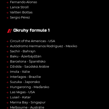
→
Fernando Alonso
→
Lance Stroll
→
Valtteri Bottas
→
Sergio Pérez
Okruhy formule 1
→
Circuit of the Americas - USA
→
Autódromo Hermanos Rodríguez - Mexiko
→
Sachír - Bahrajn
→
Baku - Ázerbájdžán
→
Barcelona - Španělsko
→
Džidda - Saúdská Arábie
→
Imola - Itálie
→
Interlagos - Brazílie
→
Suzuka - Japonsko
→
Hungaroring - Maďarsko
→
Las Vegas - USA
→
Lusail - Katar
→
Marina Bay - Singapur
→
Melbourne - Austrálie