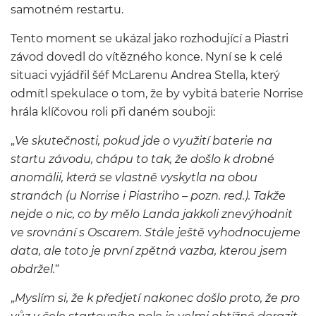
samotném restartu.
Tento moment se ukázal jako rozhodující a Piastri
závod dovedl do vítězného konce. Nyní se k celé
situaci vyjádřil šéf McLarenu Andrea Stella, který
odmítl spekulace o tom, že by vybitá baterie Norrise
hrála klíčovou roli při daném souboji:
„
Ve skutečnosti, pokud jde o využití baterie na
startu závodu, chápu to tak, že došlo k drobné
anomálii, která se vlastně vyskytla na obou
stranách (u Norrise i Piastriho – pozn. red.). Takže
nejde o nic, co by mělo Landa jakkoli znevýhodnit
ve srovnání s Oscarem. Stále ještě vyhodnocujeme
data, ale toto je první zpětná vazba, kterou jsem
obdržel.
“
„
Myslím si, že k předjetí nakonec došlo proto, že pro