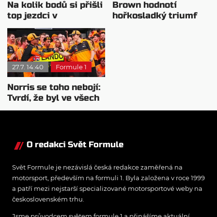
Na kolik bodů si přišli
Brown hodnotí
top jezdci v
hořkosladký triumf
posledních 4
McLarenu v
závodech?
Maďarsku
27.7. 14:40
Formule 1
Norris se toho nebojí:
Tvrdí, že byl ve všech
směrech lepší
O redakci Svět Formule
Svět Formule je nezávislá česká redakce zaměřená na
motorsport, především na formuli 1. Byla založena v roce 1999
a patří mezi nejstarší specializované motorsportové weby na
československém trhu.
Jsme průvodcem světem formule 1 a přinášíme aktuální