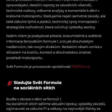
zpravodajství, detailní reporty ze závodních víkendů,
technické rozbory, odborné analýzy a komentáře k dění v
královně motorsportu. Sledujeme nejen samotné závody, ale
také zákulisí týmů a jezdců, technický vývoj monopostů i
strategická rozhodnutí, která ovlivňují výsledky sezóny.
Naším cílem je poskytovat přesné, srozumitelné a ověřené
informace fanouškům formule 1, a to jak dlouholetým
nadšencům, tak novým divákům. Redakční obsah vzniká s
důrazem na kvalitu, kontext a dlouhodobou znalost
prostředí motorsportu.
Svět Formule je provozován společností
FORTV s.r.o.
Sledujte Svět Formule
na sociálních sítích
Buďte v obraze o dění ve formuli 1.
Na sociálních sítích sdílíme aktuální zprávy, výsledky závodů,
zajímavosti ze zákulisí F1 a odkazy na nejnovější články ze