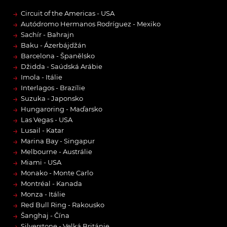
→
Circuit of the Americas - USA
→
Autódromo Hermanos Rodríguez - Mexiko
→
Sachír - Bahrajn
→
Baku - Ázerbájdžán
→
Barcelona - Španělsko
→
Džidda - Saúdská Arábie
→
Imola - Itálie
→
Interlagos - Brazílie
→
Suzuka - Japonsko
→
Hungaroring - Maďarsko
→
Las Vegas - USA
→
Lusail - Katar
→
Marina Bay - Singapur
→
Melbourne - Austrálie
→
Miami - USA
→
Monako - Monte Carlo
→
Montréal - Kanada
→
Monza - Itálie
→
Red Bull Ring - Rakousko
→
Šanghaj - Čína
→
Silverstone - Velká Británie