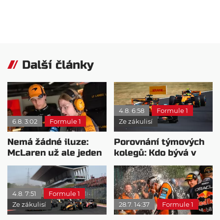
Další články
4.8. 6:58
Formule 1
6.8. 3:02
Formule 1
Ze zákulisí
Nemá žádné iluze:
Porovnání týmových
McLaren už ale jeden
kolegů: Kdo bývá v
návrat ze dna dokázal
sobotu nejrychlejší?
4.8. 7:51
Formule 1
Ze zákulisí
28.7. 14:37
Formule 1