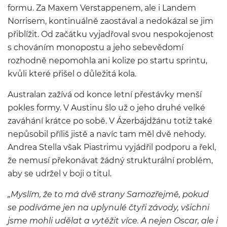
formu. Za Maxem Verstappenem, ale i Landem
Norrisem, kontinuálně zaostával a nedokázal se jim
přiblížit. Od začátku vyjadřoval svou nespokojenost
s chováním monopostu a jeho sebevědomí
rozhodně nepomohla ani kolize po startu sprintu,
kvůli které přišel o důležitá kola.
Australan zažívá od konce letní přestávky menší
pokles formy. V Austinu šlo už o jeho druhé velké
zaváhání krátce po sobě. V Ázerbájdžánu totiž také
nepůsobil příliš jistě a navíc tam měl dvě nehody.
Andrea Stella však Piastrimu vyjádřil podporu a řekl,
že nemusí překonávat žádný strukturální problém,
aby se udržel v boji o titul.
„Myslím, že to má dvě strany Samozřejmě, pokud
se podíváme jen na uplynulé čtyři závody, všichni
jsme mohli udělat a vytěžit více. A nejen Oscar, ale i