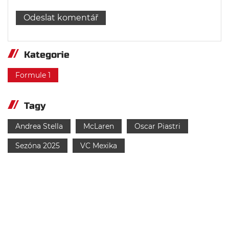
Kategorie
Formule 1
Tagy
Andrea Stella
McLaren
Oscar Piastri
Sezóna 2025
VC Mexika