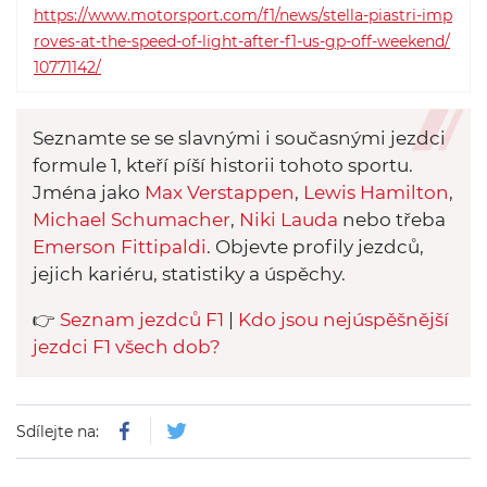
https://www.motorsport.com/f1/news/stella-piastri-imp
roves-at-the-speed-of-light-after-f1-us-gp-off-weekend/
10771142/
Seznamte se se slavnými i současnými jezdci
formule 1, kteří píší historii tohoto sportu.
Jména jako
Max Verstappen
,
Lewis Hamilton
,
Michael Schumacher
,
Niki Lauda
nebo třeba
Emerson Fittipaldi
. Objevte profily jezdců,
jejich kariéru, statistiky a úspěchy.
👉
Seznam jezdců F1
|
Kdo jsou nejúspěšnější
jezdci F1 všech dob?
Sdílejte na: