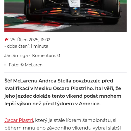
25. Říjen 2025, 16:02
- doba čtení: 1 minuta
Ján Smriga
Komentáře: 0
Foto: © McLaren
Šéf McLarenu Andrea Stella povzbuzuje před
kvalifikací v Mexiku Oscara Piastriho. Ital věří, že
jeho jezdec dokáže tento víkend podat mnohem
lepší výkon než před týdnem v Americe.
Oscar Piastri
, který je stále lídrem šampionátu, si
během minulého závodního víkendu vybral slabší