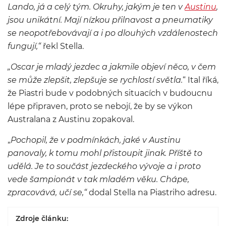
Lando, já a celý tým. Okruhy, jakým je ten v
Austinu
,
jsou unikátní. Mají nízkou přilnavost a pneumatiky
se neopotřebovávají a i po dlouhých vzdálenostech
fungují,“
řekl Stella.
„Oscar je mladý jezdec a jakmile objeví něco, v čem
se může zlepšit, zlepšuje se rychlostí světla.
“ Ital říká,
že Piastri bude v podobných situacích v budoucnu
lépe připraven, proto se nebojí, že by se výkon
Australana z Austinu zopakoval.
„
Pochopil, že v podmínkách, jaké v Austinu
panovaly, k tomu mohl přistoupit jinak. Příště to
udělá. Je to součást jezdeckého vývoje a i proto
vede šampionát v tak mladém věku. Chápe,
zpracovává, učí se,“
dodal Stella na Piastriho adresu.
Zdroje článku: