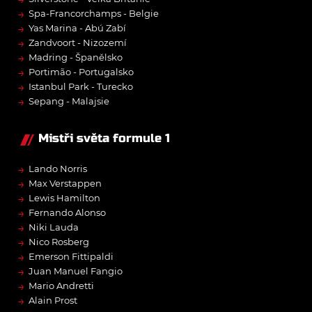
→
Spa-Francorchamps - Belgie
→
Yas Marina - Abú Zabí
→
Zandvoort - Nizozemí
→
Madring - Španělsko
→
Portimão - Portugalsko
→
Istanbul Park - Turecko
→
Sepang - Malajsie
Mistři světa formule 1
→
Lando Norris
→
Max Verstappen
→
Lewis Hamilton
→
Fernando Alonso
→
Niki Lauda
→
Nico Rosberg
→
Emerson Fittipaldi
→
Juan Manuel Fangio
→
Mario Andretti
→
Alain Prost