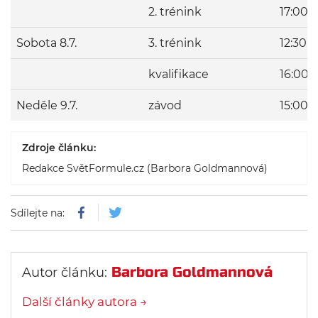
2. trénink
17:00-
Sobota 8.7.
3. trénink
12:30-1
kvalifikace
16:00-
Neděle 9.7.
závod
15:00
Zdroje článku:
Redakce SvětFormule.cz (Barbora Goldmannová)
Sdílejte na:
Barbora Goldmannová
Autor článku:
Další články autora →