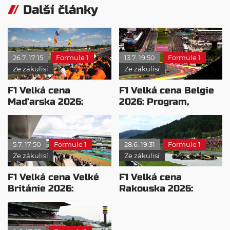
Další články
26.7. 17:15
Formule 1
13.7. 19:50
Formule 1
Ze zákulisí
Ze zákulisí
F1 Velká cena
F1 Velká cena Belgie
Maďarska 2026:
2026: Program,
Program, novinky a
novinky a vše, co
vše, co potřebujete
potřebujete vědět
vědět
5.7. 17:50
Formule 1
28.6. 19:31
Formule 1
Ze zákulisí
Ze zákulisí
F1 Velká cena Velké
F1 Velká cena
Británie 2026:
Rakouska 2026:
Program, novinky a
Program, novinky a
vše, co potřebujete
vše, co potřebujete
vědět
vědět