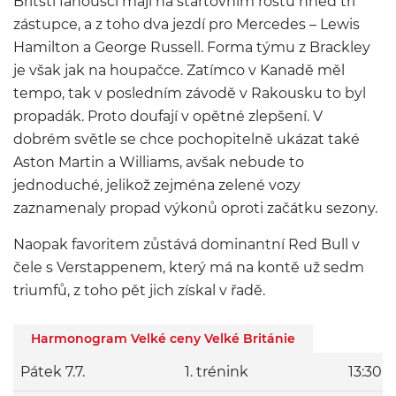
Britští fanoušci mají na startovním roštu hned tři
zástupce, a z toho dva jezdí pro Mercedes – Lewis
Hamilton a George Russell. Forma týmu z Brackley
je však jak na houpačce. Zatímco v Kanadě měl
tempo, tak v posledním závodě v Rakousku to byl
propadák. Proto doufají v opětné zlepšení. V
dobrém světle se chce pochopitelně ukázat také
Aston Martin a Williams, avšak nebude to
jednoduché, jelikož zejména zelené vozy
zaznamenaly propad výkonů oproti začátku sezony.
Naopak favoritem zůstává dominantní Red Bull v
čele s Verstappenem, který má na kontě už sedm
triumfů, z toho pět jich získal v řadě.
Harmonogram Velké ceny Velké Británie
Pátek 7.7.
1. trénink
13:30-1