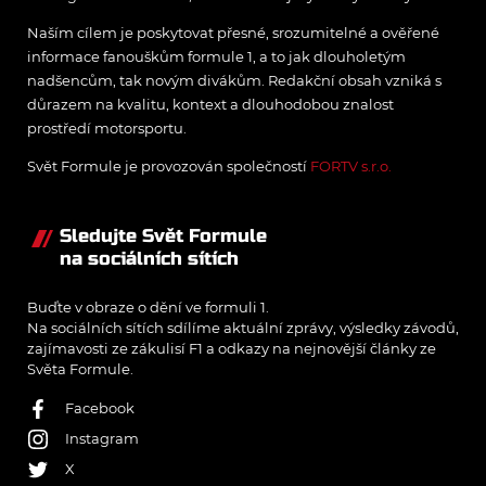
Naším cílem je poskytovat přesné, srozumitelné a ověřené
informace fanouškům formule 1, a to jak dlouholetým
nadšencům, tak novým divákům. Redakční obsah vzniká s
důrazem na kvalitu, kontext a dlouhodobou znalost
prostředí motorsportu.
Svět Formule je provozován společností
FORTV s.r.o.
Sledujte Svět Formule
na sociálních sítích
Buďte v obraze o dění ve formuli 1.
Na sociálních sítích sdílíme aktuální zprávy, výsledky závodů,
zajímavosti ze zákulisí F1 a odkazy na nejnovější články ze
Světa Formule.
Facebook
Instagram
X