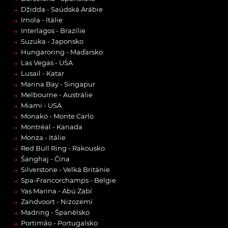
→
Džidda - Saúdská Arábie
→
Imola - Itálie
→
Interlagos - Brazílie
→
Suzuka - Japonsko
→
Hungaroring - Maďarsko
→
Las Vegas - USA
→
Lusail - Katar
→
Marina Bay - Singapur
→
Melbourne - Austrálie
→
Miami - USA
→
Monako - Monte Carlo
→
Montréal - Kanada
→
Monza - Itálie
→
Red Bull Ring - Rakousko
→
Šanghaj - Čína
→
Silverstone - Velká Británie
→
Spa-Francorchamps - Belgie
→
Yas Marina - Abú Zabí
→
Zandvoort - Nizozemí
→
Madring - Španělsko
→
Portimão - Portugalsko