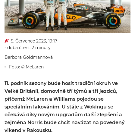
5. Červenec 2023, 19:17
- doba čtení: 2 minuty
Barbora Goldmannová
Foto: © McLaren
11. podnik sezony bude hosit tradiční okruh ve
Velké Británíí, domovině tří týmů a tří jezdců,
přičemž McLaren a Williams pojedou se
speciálním lakováním. U stáje z Wokingu se
očekává díky novým upgradům další zlepšení a
zejména Norris bude chcít navázat na povedený
vikend v Rakousku.