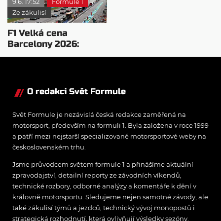
9.6. 17:52
Formule 1
Ze zákulisí
F1 Velká cena
Barcelony 2026:
Program, novinky a
vše, co potřebujete
vědět
O redakci Svět Formule
Svět Formule je nezávislá česká redakce zaměřená na
motorsport, především na formuli 1. Byla založena v roce 1999
a patří mezi nejstarší specializované motorsportové weby na
československém trhu.
Jsme průvodcem světem formule 1 a přinášíme aktuální
zpravodajství, detailní reporty ze závodních víkendů,
technické rozbory, odborné analýzy a komentáře k dění v
královně motorsportu. Sledujeme nejen samotné závody, ale
také zákulisí týmů a jezdců, technický vývoj monopostů i
strategická rozhodnutí, která ovlivňují výsledky sezóny.