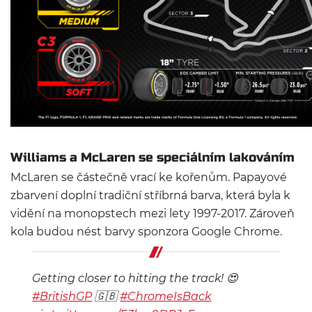
Williams a McLaren se speciálním lakováním
McLaren se částečně vrací ke kořenům. Papayové
zbarvení doplní tradiční stříbrná barva, která byla k
vidění na monopstech mezi lety 1997-2017. Zároveň
kola budou nést barvy sponzora Google Chrome.
Getting closer to hitting the track! 😍
#BritishGP
🇬🇧
#ChromeIsBack