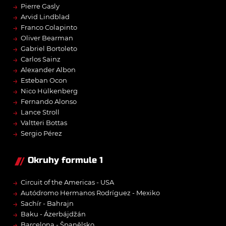
→
Pierre Gasly
→
Arvid Lindblad
→
Franco Colapinto
→
Oliver Bearman
→
Gabriel Bortoleto
→
Carlos Sainz
→
Alexander Albon
→
Esteban Ocon
→
Nico Hülkenberg
→
Fernando Alonso
→
Lance Stroll
→
Valtteri Bottas
→
Sergio Pérez
Okruhy formule 1
→
Circuit of the Americas - USA
→
Autódromo Hermanos Rodríguez - Mexiko
→
Sachír - Bahrajn
→
Baku - Ázerbájdžán
→
Barcelona - Španělsko