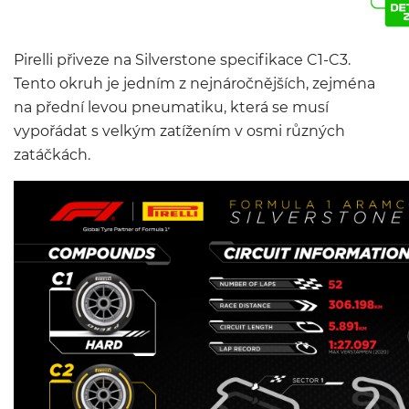
Pirelli přiveze na Silverstone specifikace C1-C3.
Tento okruh je jedním z nejnáročnějších, zejména
na přední levou pneumatiku, která se musí
vypořádat s velkým zatížením v osmi různých
zatáčkách.