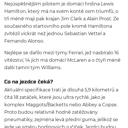
Nejúspěšnějším pilotem je domácí hrdina Lewis
Hamilton, který má na svém kontě osm triumfů, o
tři méně mají pak krajan Jim Clark a Alain Prost. Ze
současného startovního pole kromě Hamiltona
zvítězil víckrát než jednou Sebastian Vettel a
Fernando Alonso.
Nejlépe se dařilo mezi týmy Ferrari, jež nasbíralo 16
vítězství, 14 jich má domácí McLaren a o čtyři méně
další tamní tým Williams.
Co na jezdce čeká?
Aktuální specifikace trati je dlouhá 5,9 kilometrů a
čítá 18 zatáček, které jsou ultra rychlé, jako je
komplex Maggots/Backetts nebo Abbey a Copse.
Proto budou relativně hodně zatěžovány
pneumatiky, zejména levá přední guma, jelikož se
jede ve směru hodinových ručiček. Jezdci budou