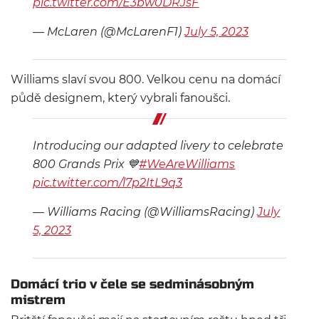
pic.twitter.com/E3bw0DRJsF
— McLaren (@McLarenF1)
July 5, 2023
Williams slaví svou 800. Velkou cenu na domácí
půdě designem, který vybrali fanoušci.
Introducing our adapted livery to celebrate
800 Grands Prix 💙
#WeAreWilliams
pic.twitter.com/l7p2ItL9q3
— Williams Racing (@WilliamsRacing)
July
5, 2023
Domácí trio v čele se sedminásobným
mistrem