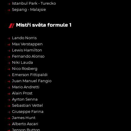
→
Istanbul Park - Turecko
→
Sepang - Malajsie
Mistři světa formule 1
→
Lando Norris
→
Max Verstappen
→
Lewis Hamilton
→
Fernando Alonso
→
Niki Lauda
→
Nico Rosberg
→
Emerson Fittipaldi
→
Juan Manuel Fangio
→
Mario Andretti
→
Alain Prost
→
Ayrton Senna
→
Sebastian Vettel
→
Giuseppe Farina
→
James Hunt
→
Alberto Ascari
→
Jenson Button