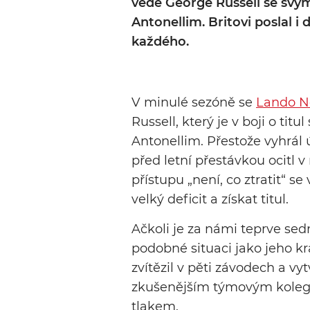
vede George Russell se sv
Antonellim. Britovi poslal i 
každého.
V minulé sezóně se
Lando No
Russell, který je v boji o t
Antonellim. Přestože vyhrál 
před letní přestávkou ocitl 
přístupu „není, co ztratit“ s
velký deficit a získat titul.
Ačkoli je za námi teprve se
podobné situaci jako jeho kr
zvítězil v pěti závodech a v
zkušenějším týmovým kolegou
tlakem.