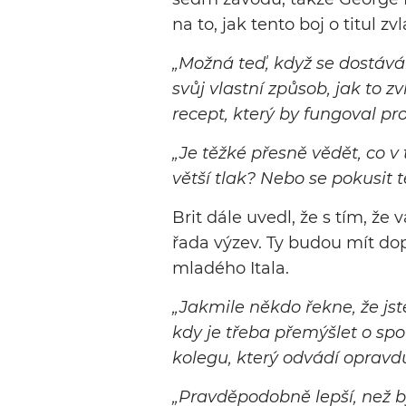
na to, jak tento boj o titul zv
„Možná teď, když se dostávám
svůj vlastní způsob, jak to z
recept, který by fungoval pro
„Je těžké přesně vědět, co v 
větší tlak? Nebo se pokusit 
Brit dále uvedl, že s tím, že 
řada výzev. Ty budou mít do
mladého Itala.
„Jakmile někdo řekne, že jste
kdy je třeba přemýšlet o sp
kolegu, který odvádí opravdu
„Pravděpodobně lepší, než b