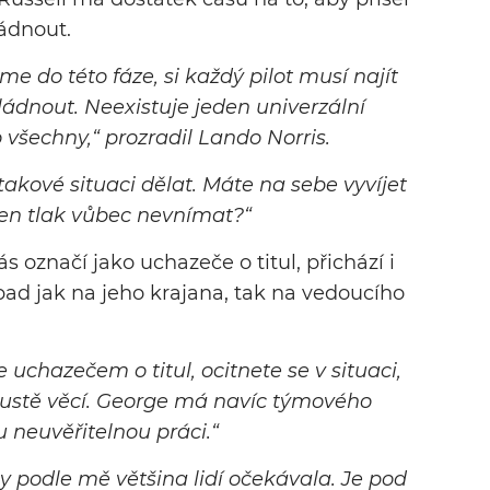
ládnout.
e do této fáze, si každý pilot musí najít
vládnout. Neexistuje jeden univerzální
 všechny,“ prozradil Lando Norris.
takové situaci dělat. Máte na sebe vyvíjet
ten tlak vůbec nevnímat?“
vás označí jako uchazeče o titul, přichází i
pad jak na jeho krajana, tak na vedoucího
 uchazečem o titul, ocitnete se v situaci,
oustě věcí. George má navíc týmového
 neuvěřitelnou práci.“
y podle mě většina lidí očekávala. Je pod