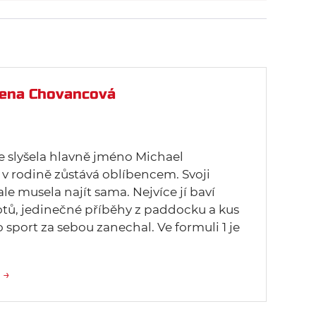
ena Chovancová
ze slyšela hlavně jméno Michael
v rodině zůstává oblíbencem. Svoji
 ale musela najít sama. Nejvíce jí baví
lotů, jedinečné příběhy z paddocku a kus
o sport za sebou zanechal. Ve formuli 1 je
 →