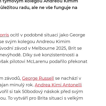
ým týmovým kolegou Andreou Kimim
důležitou radu, ale ne vše funguje na
rris
ocitl v podobné situaci jako George
itul se svým kolegou Andreou Kimim
úvodní závod v Melbourne 2025, Brit se
v nevýhodě. Díky své konzistentnosti a
e však pilotovi McLarenu podařilo překonat
dm závodů,
George Russell
se nachází v
ajan minulý rok.
Andrea Kimi Antonelli
ytvořil si tak 50bodový náskok před svým
. To vytváří pro Brita situaci s velkým