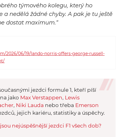
obrého týmového kolegu, který ho
 a nedělá žádné chyby. A pak je tu ještě
sebe dostat maximum.“
/2026/06/19/lando-norris-offers-george-russell-
ht/
oučasnými jezdci formule 1, kteří píší
éna jako
Max Verstappen
,
Lewis
acher
,
Niki Lauda
nebo třeba
Emerson
ezdců, jejich kariéru, statistiky a úspěchy.
jsou nejúspěšnější jezdci F1 všech dob?