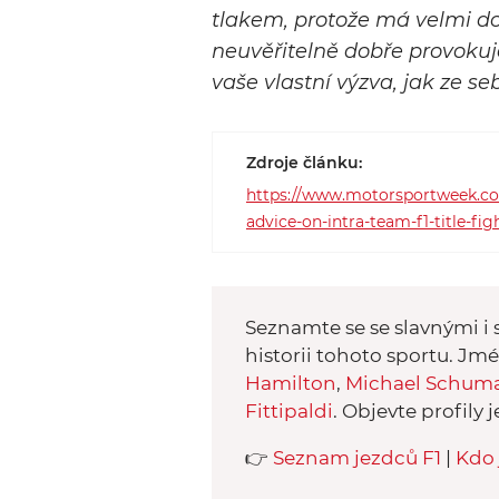
tlakem, protože má velmi d
neuvěřitelně dobře provokuje
vaše vlastní výzva, jak ze 
Zdroje článku:
https://www.motorsportweek.com
advice-on-intra-team-f1-title-fig
Seznamte se se slavnými i s
historii tohoto sportu. Jm
Hamilton
,
Michael Schum
Fittipaldi
. Objevte profily j
👉
Seznam jezdců F1
|
Kdo 