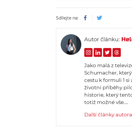
Sdílejte na:
Hel
Autor článku:
Jako malá z televi
Schumacher, který 
cestu k formuli 1 si
životní příběhy pi
historie, který tent
totiž možné vše.…
Další články autora