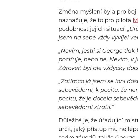
Změna myšlení byla pro boj o
naznačuje, že to pro pilota
M
podobnost jejich situací.
„Urč
jsem na sebe vždy vyvíjel vel
„Nevím, jestli si George tlak
pociťuje, nebo ne. Nevím, v j
Zároveň byl ale vždycky do
„Zatímco já jsem se loni do
sebevědomí, k pocitu, že ne
pocitu, že je docela sebevě
sebevědomí ztratil.“
Důležité je, že úřadující mist
určit, jaký přístup mu nejlé
sedm závodů, takže George R