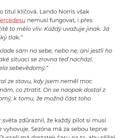
 titul klíčová. Lando Norris však
ercedesu
nemusí fungovat, i přes
itě to mělo vliv. Každý uvažuje jinak. Já
ký tlak.“
 klade sám na sebe, nebo ne, ani jestli ho
aké situaci se zrovna teď nachází.
cela sebevědomý.“
stal ze stavu, kdy jsem neměl moc
mám, co ztratit. On se naopak dostal z
domý, k tomu, že možná část toho
r světa zdůraznil, že každý pilot si musí
pe vyhovuje. Sezóna má za sebou teprve
ussell má dostatek času na to, aby přišel